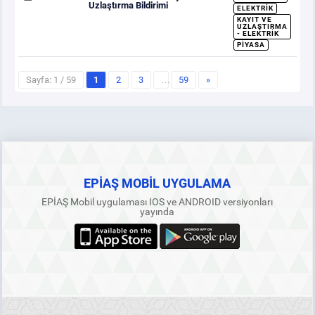
Uzlaştırma Bildirimi
ELEKTRIK
KAYIT VE
UZLAŞTIRMA
- ELEKTRIK
PIYASA
Sayfa: 1 / 59
1
2
3
…
59
»
EPİAŞ MOBİL UYGULAMA
EPİAŞ Mobil uygulaması IOS ve ANDROID versiyonları
yayında