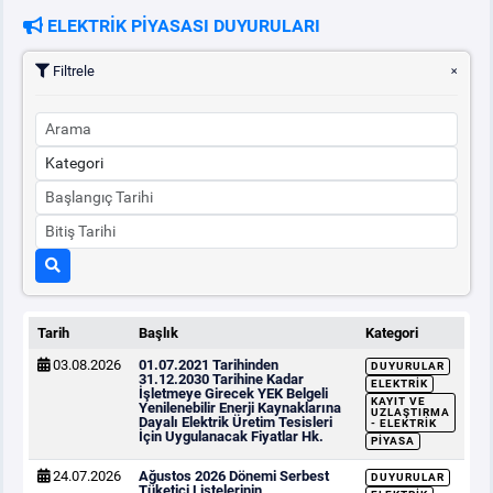
ELEKTRİK PİYASASI DUYURULARI
PİYASA
KAYIT
SÜRECİ
Filtrele
SERBEST TÜKETİCİ
MALİ UZLAŞTIRMA
TEMİNAT
BÜLTENLER
Tarih
Başlık
Kategori
03.08.2026
01.07.2021 Tarihinden
DUYURULAR
DUYURULAR
31.12.2030 Tarihine Kadar
ELEKTRIK
İşletmeye Girecek YEK Belgeli
KAYIT VE
Yenilenebilir Enerji Kaynaklarına
UZLAŞTIRMA
Dayalı Elektrik Üretim Tesisleri
- ELEKTRIK
İçin Uygulanacak Fiyatlar Hk.
BT HİZMET YÖNETİM SİSTEMİ POLİTİKAMIZ
PIYASA
24.07.2026
Ağustos 2026 Dönemi Serbest
DUYURULAR
Tüketici Listelerinin