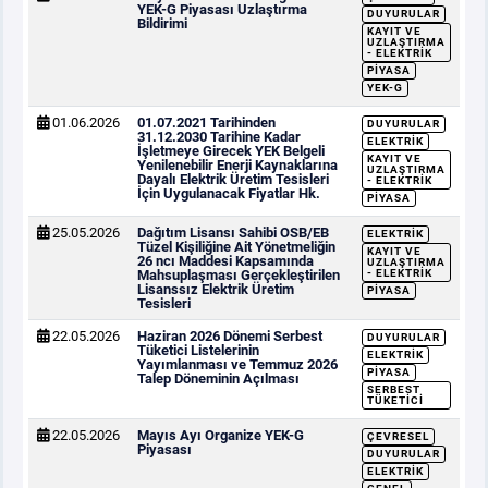
YEK-G Piyasası Uzlaştırma
DUYURULAR
Bildirimi
KAYIT VE
UZLAŞTIRMA
- ELEKTRIK
PIYASA
YEK-G
01.06.2026
01.07.2021 Tarihinden
DUYURULAR
31.12.2030 Tarihine Kadar
ELEKTRIK
İşletmeye Girecek YEK Belgeli
KAYIT VE
Yenilenebilir Enerji Kaynaklarına
UZLAŞTIRMA
Dayalı Elektrik Üretim Tesisleri
- ELEKTRIK
İçin Uygulanacak Fiyatlar Hk.
PIYASA
25.05.2026
Dağıtım Lisansı Sahibi OSB/EB
ELEKTRIK
Tüzel Kişiliğine Ait Yönetmeliğin
KAYIT VE
26 ncı Maddesi Kapsamında
UZLAŞTIRMA
Mahsuplaşması Gerçekleştirilen
- ELEKTRIK
Lisanssız Elektrik Üretim
PIYASA
Tesisleri
22.05.2026
Haziran 2026 Dönemi Serbest
DUYURULAR
Tüketici Listelerinin
ELEKTRIK
Yayımlanması ve Temmuz 2026
PIYASA
Talep Döneminin Açılması
SERBEST
TÜKETICI
22.05.2026
Mayıs Ayı Organize YEK-G
ÇEVRESEL
Piyasası
DUYURULAR
ELEKTRIK