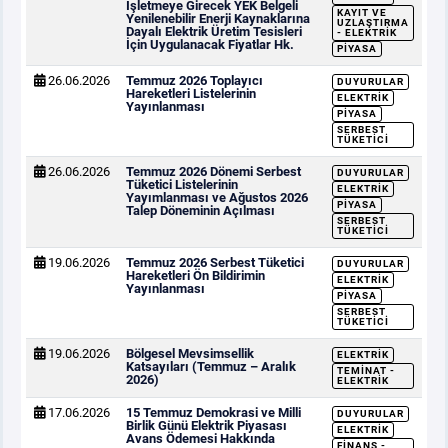
İşletmeye Girecek YEK Belgeli
KAYIT VE
Yenilenebilir Enerji Kaynaklarına
UZLAŞTIRMA
Dayalı Elektrik Üretim Tesisleri
- ELEKTRIK
İçin Uygulanacak Fiyatlar Hk.
PIYASA
26.06.2026
Temmuz 2026 Toplayıcı
DUYURULAR
Hareketleri Listelerinin
ELEKTRIK
Yayınlanması
PIYASA
SERBEST
TÜKETICI
26.06.2026
Temmuz 2026 Dönemi Serbest
DUYURULAR
Tüketici Listelerinin
ELEKTRIK
Yayımlanması ve Ağustos 2026
PIYASA
Talep Döneminin Açılması
SERBEST
TÜKETICI
19.06.2026
Temmuz 2026 Serbest Tüketici
DUYURULAR
Hareketleri Ön Bildirimin
ELEKTRIK
Yayınlanması
PIYASA
SERBEST
TÜKETICI
19.06.2026
Bölgesel Mevsimsellik
ELEKTRIK
Katsayıları (Temmuz – Aralık
TEMINAT -
2026)
ELEKTRIK
17.06.2026
15 Temmuz Demokrasi ve Milli
DUYURULAR
Birlik Günü Elektrik Piyasası
ELEKTRIK
Avans Ödemesi Hakkında
FINANS -