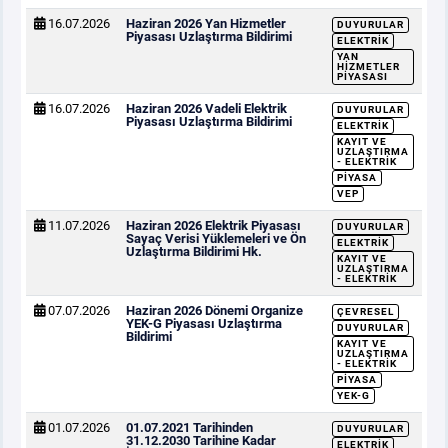
16.07.2026
Haziran 2026 Yan Hizmetler
DUYURULAR
Piyasası Uzlaştırma Bildirimi
ELEKTRIK
YAN
HIZMETLER
PIYASASI
16.07.2026
Haziran 2026 Vadeli Elektrik
DUYURULAR
Piyasası Uzlaştırma Bildirimi
ELEKTRIK
KAYIT VE
UZLAŞTIRMA
- ELEKTRIK
PIYASA
VEP
11.07.2026
Haziran 2026 Elektrik Piyasası
DUYURULAR
Sayaç Verisi Yüklemeleri ve Ön
ELEKTRIK
Uzlaştırma Bildirimi Hk.
KAYIT VE
UZLAŞTIRMA
- ELEKTRIK
07.07.2026
Haziran 2026 Dönemi Organize
ÇEVRESEL
YEK-G Piyasası Uzlaştırma
DUYURULAR
Bildirimi
KAYIT VE
UZLAŞTIRMA
- ELEKTRIK
PIYASA
YEK-G
01.07.2026
01.07.2021 Tarihinden
DUYURULAR
31.12.2030 Tarihine Kadar
ELEKTRIK