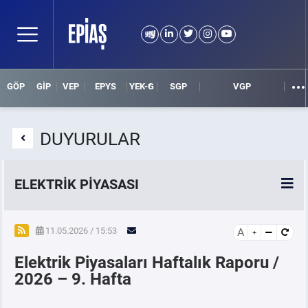
GÖP
GİP
VEP
EPYS
YEK-G
SGP
VGP
DUYURULAR
ELEKTRİK PİYASASI
SPOT ELEKTRİK PİYASALARI
11.05.2026 / 15:53
A
Elektrik Piyasaları Haftalık Raporu /
ÖRNEK FİNANS BELGELERİ
2026 – 9. Hafta
VADELİ ELEKTRİK PİYASASI