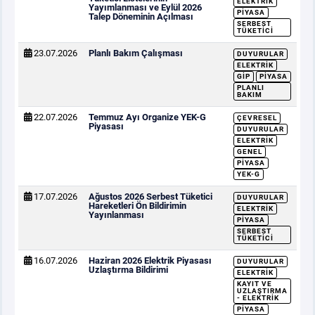
ELEKTRIK
Yayımlanması ve Eylül 2026
PIYASA
Talep Döneminin Açılması
SERBEST
TÜKETICI
23.07.2026
Planlı Bakım Çalışması
DUYURULAR
ELEKTRIK
GİP
PIYASA
PLANLI
BAKIM
22.07.2026
Temmuz Ayı Organize YEK-G
ÇEVRESEL
Piyasası
DUYURULAR
ELEKTRIK
GENEL
PIYASA
YEK-G
17.07.2026
Ağustos 2026 Serbest Tüketici
DUYURULAR
Hareketleri Ön Bildirimin
ELEKTRIK
Yayınlanması
PIYASA
SERBEST
TÜKETICI
16.07.2026
Haziran 2026 Elektrik Piyasası
DUYURULAR
Uzlaştırma Bildirimi
ELEKTRIK
KAYIT VE
UZLAŞTIRMA
- ELEKTRIK
PIYASA