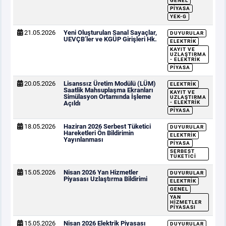
GENEL
PIYASA
YEK-G
21.05.2026
Yeni Oluşturulan Sanal Sayaçlar,
DUYURULAR
UEVÇB’ler ve KGÜP Girişleri Hk.
ELEKTRIK
KAYIT VE
UZLAŞTIRMA
- ELEKTRIK
PIYASA
20.05.2026
Lisanssız Üretim Modülü (LÜM)
ELEKTRIK
Saatlik Mahsuplaşma Ekranları
KAYIT VE
Simülasyon Ortamında İşleme
UZLAŞTIRMA
Açıldı
- ELEKTRIK
PIYASA
18.05.2026
Haziran 2026 Serbest Tüketici
DUYURULAR
Hareketleri Ön Bildirimin
ELEKTRIK
Yayınlanması
PIYASA
SERBEST
TÜKETICI
15.05.2026
Nisan 2026 Yan Hizmetler
DUYURULAR
Piyasası Uzlaştırma Bildirimi
ELEKTRIK
GENEL
YAN
HIZMETLER
PIYASASI
15.05.2026
Nisan 2026 Elektrik Piyasası
DUYURULAR