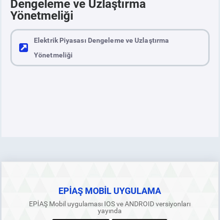
Dengeleme ve Uzlaştırma
Yönetmeliği
PİYASA
KAYIT
SÜRECİ
Elektrik Piyasası Dengeleme ve Uzlaştırma
SERBEST TÜKETİCİ
Yönetmeliği
MALİ UZLAŞTIRMA
TEMİNAT
BÜLTENLER
DUYURULAR
EPİAŞ MOBİL UYGULAMA
BT HİZMET YÖNETİM SİSTEMİ POLİTİKAMIZ
EPİAŞ Mobil uygulaması IOS ve ANDROID versiyonları
yayında