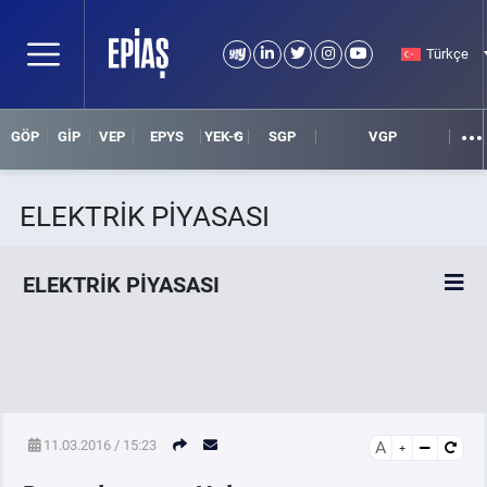
Türkçe
GÖP
GİP
VEP
EPYS
YEK-G
SGP
VGP
ELEKTRİK PİYASASI
ELEKTRİK PİYASASI
SPOT ELEKTRİK PİYASALARI
ÖRNEK FİNANS BELGELERİ
11.03.2016 / 15:23
A
VADELİ ELEKTRİK PİYASASI