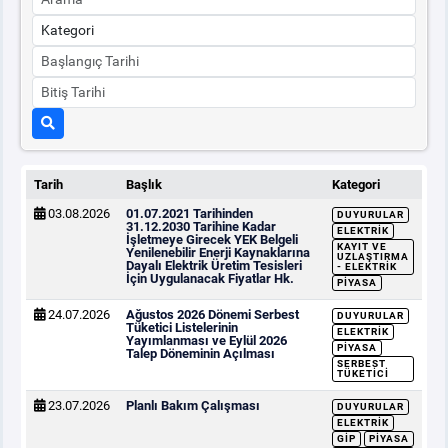
Tarih
Başlık
Kategori
03.08.2026
01.07.2021 Tarihinden
DUYURULAR
31.12.2030 Tarihine Kadar
ELEKTRIK
İşletmeye Girecek YEK Belgeli
KAYIT VE
Yenilenebilir Enerji Kaynaklarına
UZLAŞTIRMA
Dayalı Elektrik Üretim Tesisleri
- ELEKTRIK
İçin Uygulanacak Fiyatlar Hk.
PIYASA
24.07.2026
Ağustos 2026 Dönemi Serbest
DUYURULAR
Tüketici Listelerinin
ELEKTRIK
Yayımlanması ve Eylül 2026
PIYASA
Talep Döneminin Açılması
SERBEST
TÜKETICI
23.07.2026
Planlı Bakım Çalışması
DUYURULAR
ELEKTRIK
GİP
PIYASA