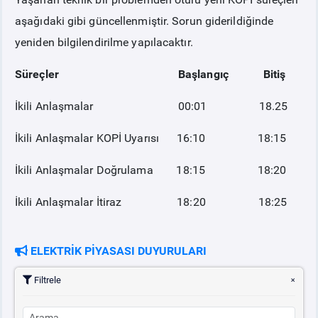
aşağıdaki gibi güncellenmiştir. Sorun giderildiğinde
PİYASA
KAYIT
SÜRECİ
yeniden bilgilendirilme yapılacaktır.
Süreçler Başlangıç Bitiş
SERBEST TÜKETİCİ
İkili Anlaşmalar 00:01 18.25
MALİ UZLAŞTIRMA
İkili Anlaşmalar KOPİ Uyarısı 16:10 18:15
TEMİNAT
İkili Anlaşmalar Doğrulama 18:15 18:20
İkili Anlaşmalar İtiraz 18:20 18:25
BÜLTENLER
DUYURULAR
ELEKTRİK PİYASASI DUYURULARI
Filtrele
BT HİZMET YÖNETİM SİSTEMİ POLİTİKAMIZ