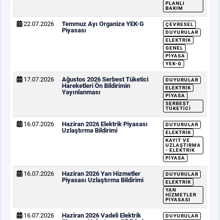
PLANLI
BAKIM
22.07.2026
Temmuz Ayı Organize YEK-G
ÇEVRESEL
Piyasası
DUYURULAR
ELEKTRIK
GENEL
PIYASA
YEK-G
17.07.2026
Ağustos 2026 Serbest Tüketici
DUYURULAR
Hareketleri Ön Bildirimin
ELEKTRIK
Yayınlanması
PIYASA
SERBEST
TÜKETICI
16.07.2026
Haziran 2026 Elektrik Piyasası
DUYURULAR
Uzlaştırma Bildirimi
ELEKTRIK
KAYIT VE
UZLAŞTIRMA
- ELEKTRIK
PIYASA
16.07.2026
Haziran 2026 Yan Hizmetler
DUYURULAR
Piyasası Uzlaştırma Bildirimi
ELEKTRIK
YAN
HIZMETLER
PIYASASI
16.07.2026
Haziran 2026 Vadeli Elektrik
DUYURULAR