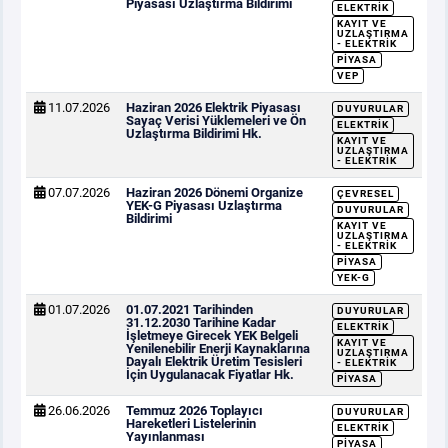
Piyasası Uzlaştırma Bildirimi
ELEKTRIK
KAYIT VE
UZLAŞTIRMA
- ELEKTRIK
PIYASA
VEP
11.07.2026
Haziran 2026 Elektrik Piyasası
DUYURULAR
Sayaç Verisi Yüklemeleri ve Ön
ELEKTRIK
Uzlaştırma Bildirimi Hk.
KAYIT VE
UZLAŞTIRMA
- ELEKTRIK
07.07.2026
Haziran 2026 Dönemi Organize
ÇEVRESEL
YEK-G Piyasası Uzlaştırma
DUYURULAR
Bildirimi
KAYIT VE
UZLAŞTIRMA
- ELEKTRIK
PIYASA
YEK-G
01.07.2026
01.07.2021 Tarihinden
DUYURULAR
31.12.2030 Tarihine Kadar
ELEKTRIK
İşletmeye Girecek YEK Belgeli
KAYIT VE
Yenilenebilir Enerji Kaynaklarına
UZLAŞTIRMA
Dayalı Elektrik Üretim Tesisleri
- ELEKTRIK
İçin Uygulanacak Fiyatlar Hk.
PIYASA
26.06.2026
Temmuz 2026 Toplayıcı
DUYURULAR
Hareketleri Listelerinin
ELEKTRIK
Yayınlanması
PIYASA