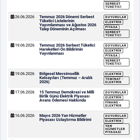
SERBEST
TÜKETICI
26.06.2026
Temmuz 2026 Dönemi Serbest
DUYURULAR
Tüketici Listelerinin
ELEKTRIK
Yayımlanması ve Ağustos 2026
PIYASA
Talep Döneminin Açılması
SERBEST
TÜKETICI
19.06.2026
Temmuz 2026 Serbest Tüketici
DUYURULAR
Hareketleri Ön Bildirimin
ELEKTRIK
Yayınlanması
PIYASA
SERBEST
TÜKETICI
19.06.2026
Bölgesel Mevsimsellik
ELEKTRIK
Katsayıları (Temmuz – Aralık
TEMINAT -
2026)
ELEKTRIK
17.06.2026
15 Temmuz Demokrasi ve Milli
DUYURULAR
Birlik Günü Elektrik Piyasası
ELEKTRIK
Avans Ödemesi Hakkında
FINANS -
ELEKTRIK
16.06.2026
Mayıs 2026 Yan Hizmetler
DUYURULAR
Piyasası Uzlaştırma Bildirimi
ELEKTRIK
YAN
HIZMETLER
PIYASASI