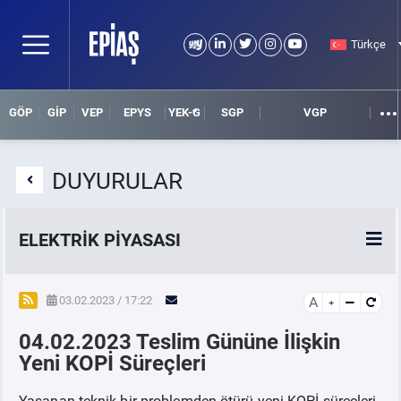
Türkçe
GÖP
GİP
VEP
EPYS
YEK-G
SGP
VGP
DUYURULAR
ELEKTRİK PİYASASI
SPOT ELEKTRİK PİYASALARI
03.02.2023 / 17:22
A
04.02.2023 Teslim Gününe İlişkin
ÖRNEK FİNANS BELGELERİ
Yeni KOPİ Süreçleri
VADELİ ELEKTRİK PİYASASI
Yaşanan teknik bir problemden ötürü yeni KOPİ süreçleri