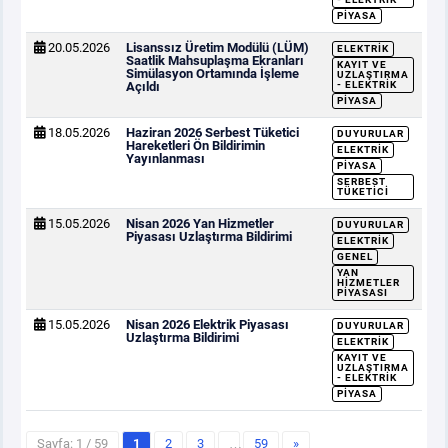
PIYASA
20.05.2026
Lisanssız Üretim Modülü (LÜM)
ELEKTRIK
Saatlik Mahsuplaşma Ekranları
KAYIT VE
Simülasyon Ortamında İşleme
UZLAŞTIRMA
Açıldı
- ELEKTRIK
PIYASA
18.05.2026
Haziran 2026 Serbest Tüketici
DUYURULAR
Hareketleri Ön Bildirimin
ELEKTRIK
Yayınlanması
PIYASA
SERBEST
TÜKETICI
15.05.2026
Nisan 2026 Yan Hizmetler
DUYURULAR
Piyasası Uzlaştırma Bildirimi
ELEKTRIK
GENEL
YAN
HIZMETLER
PIYASASI
15.05.2026
Nisan 2026 Elektrik Piyasası
DUYURULAR
Uzlaştırma Bildirimi
ELEKTRIK
KAYIT VE
UZLAŞTIRMA
- ELEKTRIK
PIYASA
Sayfa: 1 / 59
1
2
3
…
59
»