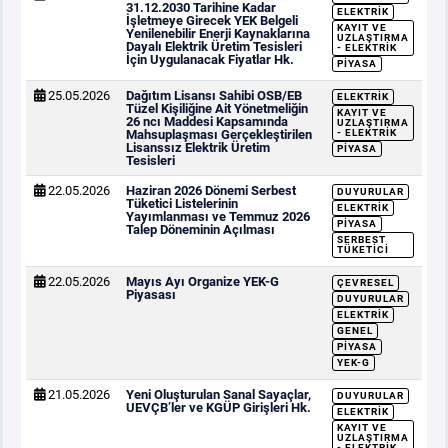
31.12.2030 Tarihine Kadar
ELEKTRIK
İşletmeye Girecek YEK Belgeli
KAYIT VE
Yenilenebilir Enerji Kaynaklarına
UZLAŞTIRMA
Dayalı Elektrik Üretim Tesisleri
- ELEKTRIK
İçin Uygulanacak Fiyatlar Hk.
PIYASA
25.05.2026
Dağıtım Lisansı Sahibi OSB/EB
ELEKTRIK
Tüzel Kişiliğine Ait Yönetmeliğin
KAYIT VE
26 ncı Maddesi Kapsamında
UZLAŞTIRMA
Mahsuplaşması Gerçekleştirilen
- ELEKTRIK
Lisanssız Elektrik Üretim
PIYASA
Tesisleri
22.05.2026
Haziran 2026 Dönemi Serbest
DUYURULAR
Tüketici Listelerinin
ELEKTRIK
Yayımlanması ve Temmuz 2026
PIYASA
Talep Döneminin Açılması
SERBEST
TÜKETICI
22.05.2026
Mayıs Ayı Organize YEK-G
ÇEVRESEL
Piyasası
DUYURULAR
ELEKTRIK
GENEL
PIYASA
YEK-G
21.05.2026
Yeni Oluşturulan Sanal Sayaçlar,
DUYURULAR
UEVÇB’ler ve KGÜP Girişleri Hk.
ELEKTRIK
KAYIT VE
UZLAŞTIRMA
- ELEKTRIK