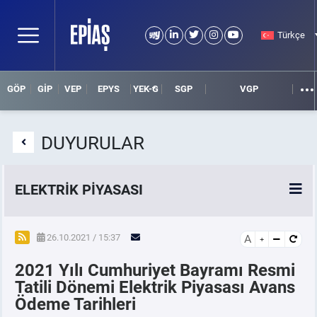
Türkçe
GÖP
GİP
VEP
EPYS
YEK-G
SGP
VGP
DUYURULAR
ELEKTRİK PİYASASI
SPOT ELEKTRİK PİYASALARI
26.10.2021 / 15:37
A
2021 Yılı Cumhuriyet Bayramı Resmi
ÖRNEK FİNANS BELGELERİ
Tatili Dönemi Elektrik Piyasası Avans
Ödeme Tarihleri
VADELİ ELEKTRİK PİYASASI