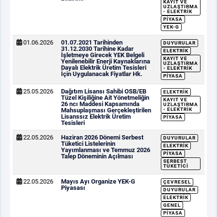
KAYIT VE
UZLAŞTIRMA
- ELEKTRIK
PIYASA
YEK-G
01.06.2026
01.07.2021 Tarihinden
DUYURULAR
31.12.2030 Tarihine Kadar
ELEKTRIK
İşletmeye Girecek YEK Belgeli
KAYIT VE
Yenilenebilir Enerji Kaynaklarına
UZLAŞTIRMA
Dayalı Elektrik Üretim Tesisleri
- ELEKTRIK
İçin Uygulanacak Fiyatlar Hk.
PIYASA
25.05.2026
Dağıtım Lisansı Sahibi OSB/EB
ELEKTRIK
Tüzel Kişiliğine Ait Yönetmeliğin
KAYIT VE
26 ncı Maddesi Kapsamında
UZLAŞTIRMA
Mahsuplaşması Gerçekleştirilen
- ELEKTRIK
Lisanssız Elektrik Üretim
PIYASA
Tesisleri
22.05.2026
Haziran 2026 Dönemi Serbest
DUYURULAR
Tüketici Listelerinin
ELEKTRIK
Yayımlanması ve Temmuz 2026
PIYASA
Talep Döneminin Açılması
SERBEST
TÜKETICI
22.05.2026
Mayıs Ayı Organize YEK-G
ÇEVRESEL
Piyasası
DUYURULAR
ELEKTRIK
GENEL
PIYASA