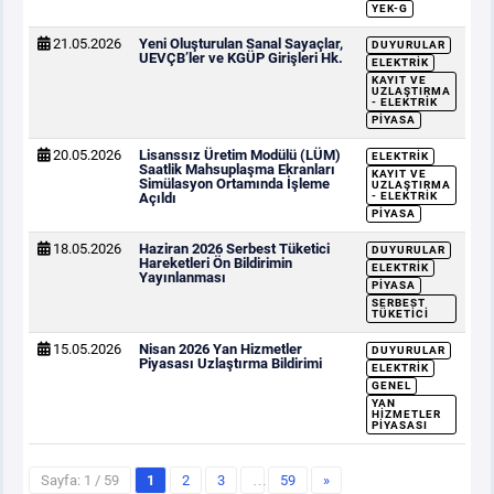
YEK-G
21.05.2026
Yeni Oluşturulan Sanal Sayaçlar,
DUYURULAR
UEVÇB’ler ve KGÜP Girişleri Hk.
ELEKTRIK
KAYIT VE
UZLAŞTIRMA
- ELEKTRIK
PIYASA
20.05.2026
Lisanssız Üretim Modülü (LÜM)
ELEKTRIK
Saatlik Mahsuplaşma Ekranları
KAYIT VE
Simülasyon Ortamında İşleme
UZLAŞTIRMA
Açıldı
- ELEKTRIK
PIYASA
18.05.2026
Haziran 2026 Serbest Tüketici
DUYURULAR
Hareketleri Ön Bildirimin
ELEKTRIK
Yayınlanması
PIYASA
SERBEST
TÜKETICI
15.05.2026
Nisan 2026 Yan Hizmetler
DUYURULAR
Piyasası Uzlaştırma Bildirimi
ELEKTRIK
GENEL
YAN
HIZMETLER
PIYASASI
Sayfa: 1 / 59
1
2
3
…
59
»