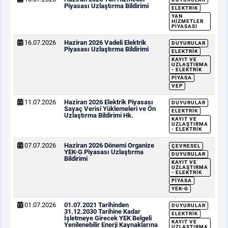
Piyasası Uzlaştırma Bildirimi
ELEKTRIK
YAN
HIZMETLER
PIYASASI
16.07.2026
Haziran 2026 Vadeli Elektrik
DUYURULAR
Piyasası Uzlaştırma Bildirimi
ELEKTRIK
KAYIT VE
UZLAŞTIRMA
- ELEKTRIK
PIYASA
VEP
11.07.2026
Haziran 2026 Elektrik Piyasası
DUYURULAR
Sayaç Verisi Yüklemeleri ve Ön
ELEKTRIK
Uzlaştırma Bildirimi Hk.
KAYIT VE
UZLAŞTIRMA
- ELEKTRIK
07.07.2026
Haziran 2026 Dönemi Organize
ÇEVRESEL
YEK-G Piyasası Uzlaştırma
DUYURULAR
Bildirimi
KAYIT VE
UZLAŞTIRMA
- ELEKTRIK
PIYASA
YEK-G
01.07.2026
01.07.2021 Tarihinden
DUYURULAR
31.12.2030 Tarihine Kadar
ELEKTRIK
İşletmeye Girecek YEK Belgeli
KAYIT VE
Yenilenebilir Enerji Kaynaklarına
UZLAŞTIRMA