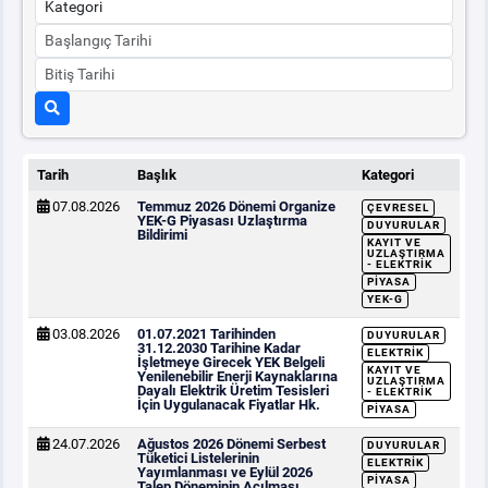
Tarih
Başlık
Kategori
07.08.2026
Temmuz 2026 Dönemi Organize
ÇEVRESEL
YEK-G Piyasası Uzlaştırma
DUYURULAR
Bildirimi
KAYIT VE
UZLAŞTIRMA
- ELEKTRIK
PIYASA
YEK-G
03.08.2026
01.07.2021 Tarihinden
DUYURULAR
31.12.2030 Tarihine Kadar
ELEKTRIK
İşletmeye Girecek YEK Belgeli
KAYIT VE
Yenilenebilir Enerji Kaynaklarına
UZLAŞTIRMA
Dayalı Elektrik Üretim Tesisleri
- ELEKTRIK
İçin Uygulanacak Fiyatlar Hk.
PIYASA
24.07.2026
Ağustos 2026 Dönemi Serbest
DUYURULAR
Tüketici Listelerinin
ELEKTRIK
Yayımlanması ve Eylül 2026
PIYASA
Talep Döneminin Açılması