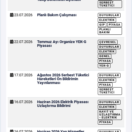
SERBEST
TÜKETICI
23.07.2026
Planlı Bakım Çalışması
DUYURULAR
ELEKTRIK
GİP
PIYASA
PLANLI
BAKIM
22.07.2026
Temmuz Ayı Organize YEK-G
ÇEVRESEL
Piyasası
DUYURULAR
ELEKTRIK
GENEL
PIYASA
YEK-G
17.07.2026
Ağustos 2026 Serbest Tüketici
DUYURULAR
Hareketleri Ön Bildirimin
ELEKTRIK
Yayınlanması
PIYASA
SERBEST
TÜKETICI
16.07.2026
Haziran 2026 Elektrik Piyasası
DUYURULAR
Uzlaştırma Bildirimi
ELEKTRIK
KAYIT VE
UZLAŞTIRMA
- ELEKTRIK
PIYASA
16.07.2026
Haziran 2026 Yan Hizmetler
DUYURULAR