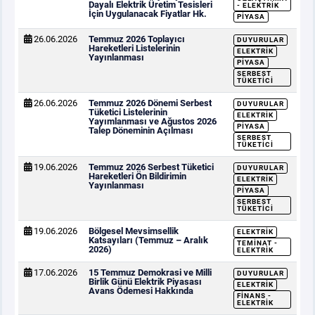
Dayalı Elektrik Üretim Tesisleri
- ELEKTRIK
İçin Uygulanacak Fiyatlar Hk.
PIYASA
26.06.2026
Temmuz 2026 Toplayıcı
DUYURULAR
Hareketleri Listelerinin
ELEKTRIK
Yayınlanması
PIYASA
SERBEST
TÜKETICI
26.06.2026
Temmuz 2026 Dönemi Serbest
DUYURULAR
Tüketici Listelerinin
ELEKTRIK
Yayımlanması ve Ağustos 2026
PIYASA
Talep Döneminin Açılması
SERBEST
TÜKETICI
19.06.2026
Temmuz 2026 Serbest Tüketici
DUYURULAR
Hareketleri Ön Bildirimin
ELEKTRIK
Yayınlanması
PIYASA
SERBEST
TÜKETICI
19.06.2026
Bölgesel Mevsimsellik
ELEKTRIK
Katsayıları (Temmuz – Aralık
TEMINAT -
2026)
ELEKTRIK
17.06.2026
15 Temmuz Demokrasi ve Milli
DUYURULAR
Birlik Günü Elektrik Piyasası
ELEKTRIK
Avans Ödemesi Hakkında
FINANS -
ELEKTRIK