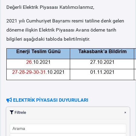
Değerli Elektrik Piyasası Katılımcılarımız,
PİYASA
KAYIT
SÜRECİ
2021 yılı Cumhuriyet Bayramı resmi tatiline denk gelen
döneme ilişkin Elektrik Piyasası Avans ödeme tarih
SERBEST TÜKETİCİ
bilgileri aşağıdaki tabloda belirtilmiştir.
MALİ UZLAŞTIRMA
TEMİNAT
BÜLTENLER
ELEKTRİK PİYASASI DUYURULARI
DUYURULAR
Filtrele
BT HİZMET YÖNETİM SİSTEMİ POLİTİKAMIZ