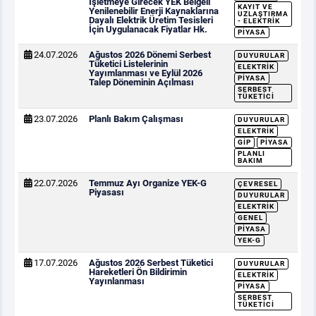
İşletmeye Girecek YEK Belgeli
KAYIT VE
Yenilenebilir Enerji Kaynaklarına
UZLAŞTIRMA
Dayalı Elektrik Üretim Tesisleri
- ELEKTRIK
İçin Uygulanacak Fiyatlar Hk.
PIYASA
24.07.2026
Ağustos 2026 Dönemi Serbest
DUYURULAR
Tüketici Listelerinin
ELEKTRIK
Yayımlanması ve Eylül 2026
PIYASA
Talep Döneminin Açılması
SERBEST
TÜKETICI
23.07.2026
Planlı Bakım Çalışması
DUYURULAR
ELEKTRIK
GİP
PIYASA
PLANLI
BAKIM
22.07.2026
Temmuz Ayı Organize YEK-G
ÇEVRESEL
Piyasası
DUYURULAR
ELEKTRIK
GENEL
PIYASA
YEK-G
17.07.2026
Ağustos 2026 Serbest Tüketici
DUYURULAR
Hareketleri Ön Bildirimin
ELEKTRIK
Yayınlanması
PIYASA
SERBEST
TÜKETICI