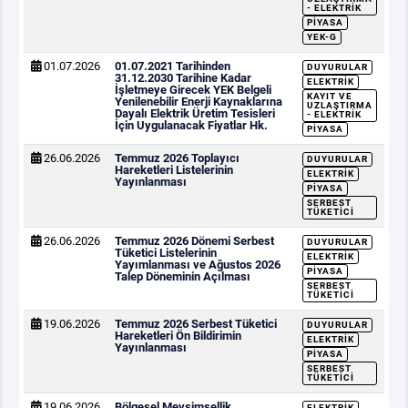
- ELEKTRIK
PIYASA
YEK-G
01.07.2026
01.07.2021 Tarihinden
DUYURULAR
31.12.2030 Tarihine Kadar
ELEKTRIK
İşletmeye Girecek YEK Belgeli
KAYIT VE
Yenilenebilir Enerji Kaynaklarına
UZLAŞTIRMA
Dayalı Elektrik Üretim Tesisleri
- ELEKTRIK
İçin Uygulanacak Fiyatlar Hk.
PIYASA
26.06.2026
Temmuz 2026 Toplayıcı
DUYURULAR
Hareketleri Listelerinin
ELEKTRIK
Yayınlanması
PIYASA
SERBEST
TÜKETICI
26.06.2026
Temmuz 2026 Dönemi Serbest
DUYURULAR
Tüketici Listelerinin
ELEKTRIK
Yayımlanması ve Ağustos 2026
PIYASA
Talep Döneminin Açılması
SERBEST
TÜKETICI
19.06.2026
Temmuz 2026 Serbest Tüketici
DUYURULAR
Hareketleri Ön Bildirimin
ELEKTRIK
Yayınlanması
PIYASA
SERBEST
TÜKETICI
19.06.2026
Bölgesel Mevsimsellik
ELEKTRIK