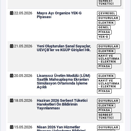
SERBEST
TÜKETICI
22.05.2026
Mayıs Ayı Organize YEK-G
ÇEVRESEL
Piyasası
DUYURULAR
ELEKTRIK
GENEL
PIYASA
YEK-G
21.05.2026
Yeni Oluşturulan Sanal Sayaçlar,
DUYURULAR
UEVÇB’ler ve KGÜP Girişleri Hk.
ELEKTRIK
KAYIT VE
UZLAŞTIRMA
- ELEKTRIK
PIYASA
20.05.2026
Lisanssız Üretim Modülü (LÜM)
ELEKTRIK
Saatlik Mahsuplaşma Ekranları
KAYIT VE
Simülasyon Ortamında İşleme
UZLAŞTIRMA
Açıldı
- ELEKTRIK
PIYASA
18.05.2026
Haziran 2026 Serbest Tüketici
DUYURULAR
Hareketleri Ön Bildirimin
ELEKTRIK
Yayınlanması
PIYASA
SERBEST
TÜKETICI
15.05.2026
Nisan 2026 Yan Hizmetler
DUYURULAR
Piyasası Uzlaştırma Bildirimi