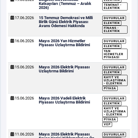
Katsayıları (Temmuz – Aralık
TEMINAT -
2026)
ELEKTRIK
17.06.2026
15 Temmuz Demokrasi ve Milli
DUYURULAR
Birlik Günü Elektrik Piyasası
ELEKTRIK
Avans Ödemesi Hakkında
FINANS -
ELEKTRIK
16.06.2026
Mayıs 2026 Yan Hizmetler
DUYURULAR
Piyasası Uzlaştırma Bildirimi
ELEKTRIK
YAN
HIZMETLER
PIYASASI
15.06.2026
Mayıs 2026 Elektrik Piyasası
DUYURULAR
Uzlaştırma Bildirimi
ELEKTRIK
KAYIT VE
UZLAŞTIRMA
- ELEKTRIK
PIYASA
15.06.2026
Mayıs 2026 Vadeli Elektrik
DUYURULAR
Piyasası Uzlaştırma Bildirimi
ELEKTRIK
KAYIT VE
UZLAŞTIRMA
- ELEKTRIK
PIYASA
VEP
11.06.2026
Mayıs 2026 Elektrik Piyasası
DUYURULAR