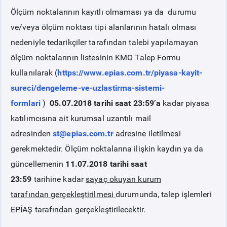
Ölçüm noktalarının kayıtlı olmaması ya da durumu
PİYASA
KAYIT
SÜRECİ
ve/veya ölçüm noktası tipi alanlarının hatalı olması
nedeniyle tedarikçiler tarafından talebi yapılamayan
SERBEST TÜKETİCİ
ölçüm noktalarının listesinin KMO Talep Formu
kullanılarak (
https://www.epias.com.tr/piyasa-kayit-
MALİ UZLAŞTIRMA
sureci/dengeleme-ve-uzlastirma-sistemi-
formlari
)
05.07.2018 tarihi saat 23:59’a
kadar piyasa
TEMİNAT
katılımcısına ait kurumsal uzantılı mail
adresinden
st@epias.com.tr
adresine iletilmesi
BÜLTENLER
gerekmektedir. Ölçüm noktalarına ilişkin kaydın ya da
güncellemenin
11.07.2018 tarihi saat
DUYURULAR
23:59
tarihine kadar
sayaç okuyan kurum
tarafından
gerçekleştirilmesi
durumunda, talep işlemleri
BT HİZMET YÖNETİM SİSTEMİ POLİTİKAMIZ
EPİAŞ tarafından gerçekleştirilecektir.