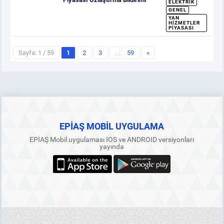
ELEKTRIK
GENEL
YAN
HIZMETLER
PIYASASI
Sayfa: 1 / 59
1
2
3
…
59
»
EPİAŞ MOBİL UYGULAMA
EPİAŞ Mobil uygulaması IOS ve ANDROID versiyonları
yayında