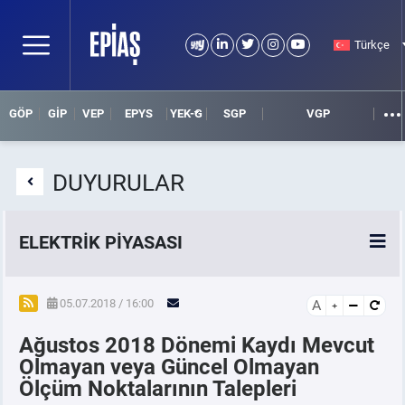
Türkçe
GÖP
GİP
VEP
EPYS
YEK-G
SGP
VGP
DUYURULAR
ELEKTRİK PİYASASI
SPOT ELEKTRİK PİYASALARI
05.07.2018 / 16:00
A
Ağustos 2018 Dönemi Kaydı Mevcut
ÖRNEK FİNANS BELGELERİ
Olmayan veya Güncel Olmayan
Ölçüm Noktalarının Talepleri
VADELİ ELEKTRİK PİYASASI