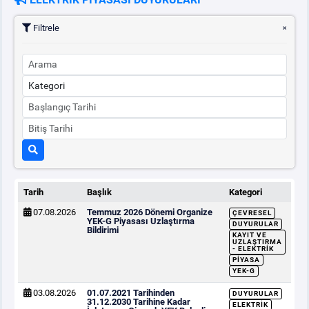
Filtrele
Tarih
Başlık
Kategori
07.08.2026
Temmuz 2026 Dönemi Organize
ÇEVRESEL
YEK-G Piyasası Uzlaştırma
DUYURULAR
Bildirimi
KAYIT VE
UZLAŞTIRMA
- ELEKTRIK
PIYASA
YEK-G
03.08.2026
01.07.2021 Tarihinden
DUYURULAR
31.12.2030 Tarihine Kadar
ELEKTRIK