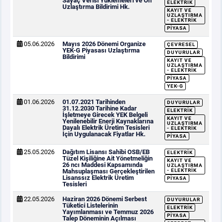
Sayaç Verisi Yüklemeleri ve Ön
ELEKTRIK
Uzlaştırma Bildirimi Hk.
KAYIT VE
UZLAŞTIRMA
- ELEKTRIK
PIYASA
05.06.2026
Mayıs 2026 Dönemi Organize
ÇEVRESEL
YEK-G Piyasası Uzlaştırma
DUYURULAR
Bildirimi
KAYIT VE
UZLAŞTIRMA
- ELEKTRIK
PIYASA
YEK-G
01.06.2026
01.07.2021 Tarihinden
DUYURULAR
31.12.2030 Tarihine Kadar
ELEKTRIK
İşletmeye Girecek YEK Belgeli
KAYIT VE
Yenilenebilir Enerji Kaynaklarına
UZLAŞTIRMA
Dayalı Elektrik Üretim Tesisleri
- ELEKTRIK
İçin Uygulanacak Fiyatlar Hk.
PIYASA
25.05.2026
Dağıtım Lisansı Sahibi OSB/EB
ELEKTRIK
Tüzel Kişiliğine Ait Yönetmeliğin
KAYIT VE
26 ncı Maddesi Kapsamında
UZLAŞTIRMA
Mahsuplaşması Gerçekleştirilen
- ELEKTRIK
Lisanssız Elektrik Üretim
PIYASA
Tesisleri
22.05.2026
Haziran 2026 Dönemi Serbest
DUYURULAR
Tüketici Listelerinin
ELEKTRIK
Yayımlanması ve Temmuz 2026
PIYASA
Talep Döneminin Açılması