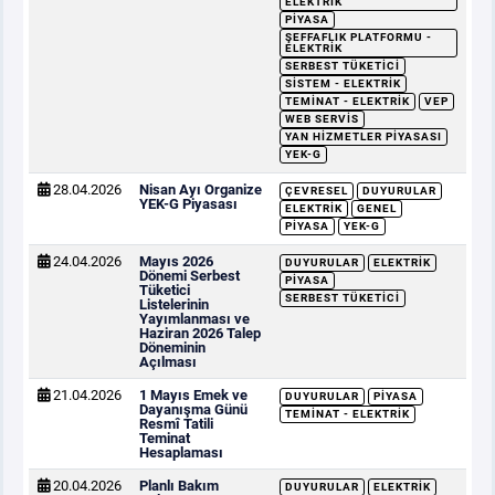
ELEKTRIK
PIYASA
ŞEFFAFLIK PLATFORMU -
ELEKTRIK
SERBEST TÜKETICI
SISTEM - ELEKTRIK
TEMINAT - ELEKTRIK
VEP
WEB SERVIS
YAN HIZMETLER PIYASASI
YEK-G
28.04.2026
Nisan Ayı Organize
ÇEVRESEL
DUYURULAR
YEK-G Piyasası
ELEKTRIK
GENEL
PIYASA
YEK-G
24.04.2026
Mayıs 2026
DUYURULAR
ELEKTRIK
Dönemi Serbest
PIYASA
Tüketici
SERBEST TÜKETICI
Listelerinin
Yayımlanması ve
Haziran 2026 Talep
Döneminin
Açılması
21.04.2026
1 Mayıs Emek ve
DUYURULAR
PIYASA
Dayanışma Günü
TEMINAT - ELEKTRIK
Resmî Tatili
Teminat
Hesaplaması
20.04.2026
Planlı Bakım
DUYURULAR
ELEKTRIK