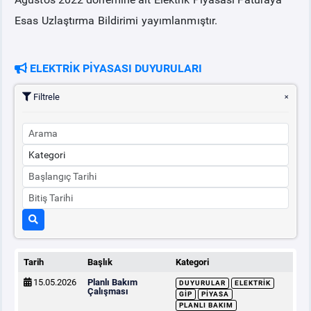
Esas Uzlaştırma Bildirimi yayımlanmıştır.
PİYASA
KAYIT
SÜRECİ
ELEKTRİK PİYASASI DUYURULARI
SERBEST TÜKETİCİ
Filtrele
MALİ UZLAŞTIRMA
TEMİNAT
BÜLTENLER
DUYURULAR
Tarih
Başlık
Kategori
BT HİZMET YÖNETİM SİSTEMİ POLİTİKAMIZ
15.05.2026
Planlı Bakım
DUYURULAR
ELEKTRIK
Çalışması
GİP
PIYASA
PLANLI BAKIM