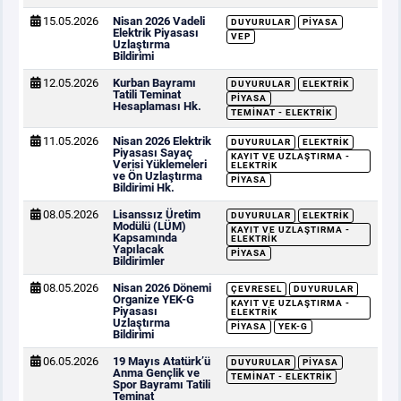
15.05.2026
Nisan 2026 Vadeli
DUYURULAR
PIYASA
Elektrik Piyasası
VEP
Uzlaştırma
Bildirimi
12.05.2026
Kurban Bayramı
DUYURULAR
ELEKTRIK
Tatili Teminat
PIYASA
Hesaplaması Hk.
TEMINAT - ELEKTRIK
11.05.2026
Nisan 2026 Elektrik
DUYURULAR
ELEKTRIK
Piyasası Sayaç
KAYIT VE UZLAŞTIRMA -
Verisi Yüklemeleri
ELEKTRIK
ve Ön Uzlaştırma
PIYASA
Bildirimi Hk.
08.05.2026
Lisanssız Üretim
DUYURULAR
ELEKTRIK
Modülü (LÜM)
KAYIT VE UZLAŞTIRMA -
Kapsamında
ELEKTRIK
Yapılacak
PIYASA
Bildirimler
08.05.2026
Nisan 2026 Dönemi
ÇEVRESEL
DUYURULAR
Organize YEK-G
KAYIT VE UZLAŞTIRMA -
Piyasası
ELEKTRIK
Uzlaştırma
PIYASA
YEK-G
Bildirimi
06.05.2026
19 Mayıs Atatürk’ü
DUYURULAR
PIYASA
Anma Gençlik ve
TEMINAT - ELEKTRIK
Spor Bayramı Tatili
Teminat