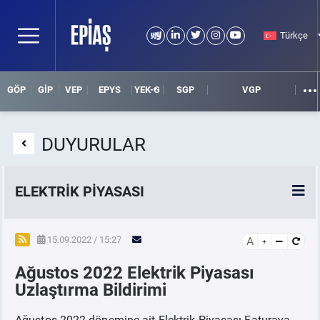
Türkçe
GÖP
GİP
VEP
EPYS
YEK-G
SGP
VGP
DUYURULAR
ELEKTRİK PİYASASI
SPOT ELEKTRİK PİYASALARI
15.09.2022 / 15:27
A
Ağustos 2022 Elektrik Piyasası
ÖRNEK FİNANS BELGELERİ
Uzlaştırma Bildirimi
VADELİ ELEKTRİK PİYASASI
Ağustos 2022 dönemine ait Elektrik Piyasası Faturaya