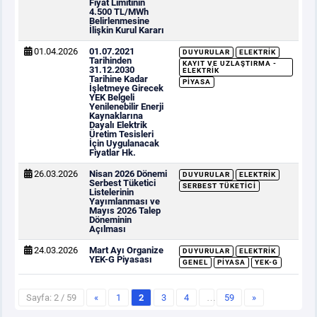
Fiyat Limitinin
4.500 TL/MWh
Belirlenmesine
İlişkin Kurul Kararı
01.04.2026
01.07.2021
DUYURULAR
ELEKTRIK
Tarihinden
KAYIT VE UZLAŞTIRMA -
31.12.2030
ELEKTRIK
Tarihine Kadar
PIYASA
İşletmeye Girecek
YEK Belgeli
Yenilenebilir Enerji
Kaynaklarına
Dayalı Elektrik
Üretim Tesisleri
İçin Uygulanacak
Fiyatlar Hk.
26.03.2026
Nisan 2026 Dönemi
DUYURULAR
ELEKTRIK
Serbest Tüketici
SERBEST TÜKETICI
Listelerinin
Yayımlanması ve
Mayıs 2026 Talep
Döneminin
Açılması
24.03.2026
Mart Ayı Organize
DUYURULAR
ELEKTRIK
YEK-G Piyasası
GENEL
PIYASA
YEK-G
Sayfa: 2 / 59
«
1
2
3
4
…
59
»