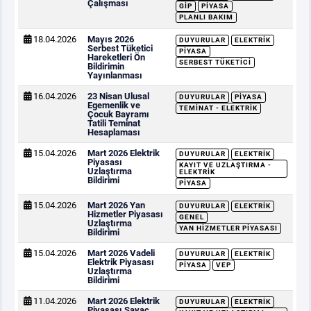
Çalışması
GİP
PIYASA
PLANLI BAKIM
18.04.2026
Mayıs 2026
DUYURULAR
ELEKTRIK
Serbest Tüketici
PIYASA
Hareketleri Ön
SERBEST TÜKETICI
Bildirimin
Yayınlanması
16.04.2026
23 Nisan Ulusal
DUYURULAR
PIYASA
Egemenlik ve
TEMINAT - ELEKTRIK
Çocuk Bayramı
Tatili Teminat
Hesaplaması
15.04.2026
Mart 2026 Elektrik
DUYURULAR
ELEKTRIK
Piyasası
KAYIT VE UZLAŞTIRMA -
Uzlaştırma
ELEKTRIK
Bildirimi
PIYASA
15.04.2026
Mart 2026 Yan
DUYURULAR
ELEKTRIK
Hizmetler Piyasası
GENEL
Uzlaştırma
YAN HIZMETLER PIYASASI
Bildirimi
15.04.2026
Mart 2026 Vadeli
DUYURULAR
ELEKTRIK
Elektrik Piyasası
PIYASA
VEP
Uzlaştırma
Bildirimi
11.04.2026
Mart 2026 Elektrik
DUYURULAR
ELEKTRIK
Piyasası Sayaç