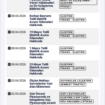
KAYIT VE UZLAŞTIRMA -
Verisi Yüklemeleri
ELEKTRIK
ve Ön Uzlaştırma
PIYASA
Bildirimi Hk.
08.04.2026
Kurban Bayramı
ELEKTRIK
Tatili Elektrik
FINANS - ELEKTRIK
Avans Ödemeleri
Hakkında
08.04.2026
19 Mayıs Tatili
ELEKTRIK
Elektrik Avans
FINANS - ELEKTRIK
Ödemeleri
Hakkında
08.04.2026
1 Mayıs Tatili
ELEKTRIK
Elektrik Avans
FINANS - ELEKTRIK
Ödemeleri
Hakkında
08.04.2026
23 Nisan Tatili
ELEKTRIK
Elektrik Avans
FINANS - ELEKTRIK
Ödemeleri
Hakkında
03.04.2026
Ölçüm Noktası
DUYURULAR
ELEKTRIK
Servislerine Yeni
SERBEST TÜKETICI
Alan Eklenmesi
02.04.2026
Gün Öncesi
DGP
DUYURULAR
Piyasasında ve
ELEKTRIK
GİP
GÖP
Dengeleme Güç
İKILI ANLAŞMA
PIYASA
Piyasasında Azami