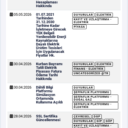
Hesaplaması
Hakkında
05.05.2026
01.07.2021
DUYURULAR
ELEKTRIK
Tarihinden
KAYIT VE UZLAŞTIRMA -
31.12.2030
ELEKTRIK
Tarihine Kadar
PIYASA
İşletmeye Girecek
YEK Belgeli
Yenilenebilir Enerji
Kaynaklarına
Dayalı Elektrik
Üretim Tesisleri
İçin Uygulanacak
Fiyatlar Hk.
30.04.2026
Kurban Bayramı
DUYURULAR
ELEKTRIK
Tatili Elektrik
FINANS - ELEKTRIK
Piyasası Fatura
UNCATEGORIZED @TR
Ödeme Tarihi
Hakkında
30.04.2026
Dâhilî Bilgi
DUYURULAR
Platformu
ŞEFFAFLIK PLATFORMU
Simülasyon
ŞEFFAFLIK PLATFORMU -
Ortamında
DOĞAL GAZ
Kullanıma Açıldı
ŞEFFAFLIK PLATFORMU -
ELEKTRIK
28.04.2026
SSL Sertifika
ÇEVRESEL
DGP
Güncellenmesi
DUYURULAR
GİP
GÖP
KAYIT VE UZLAŞTIRMA -