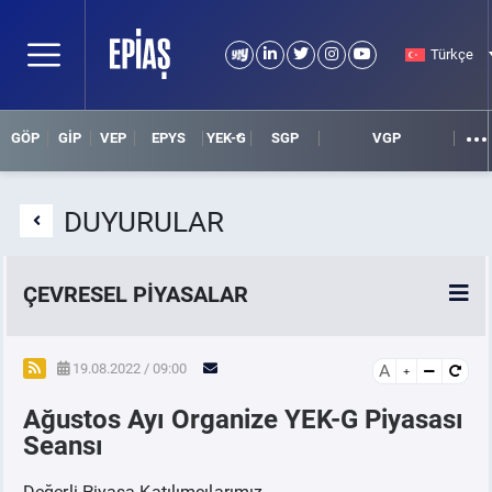
Türkçe
GÖP
GİP
VEP
EPYS
YEK-G
SGP
VGP
DUYURULAR
ÇEVRESEL PİYASALAR
YEK-G Piyasası
19.08.2022 / 09:00
A
Ağustos Ayı Organize YEK-G Piyasası
YEK-G Nedir?
Seansı
Değerli Piyasa Katılımcılarımız,