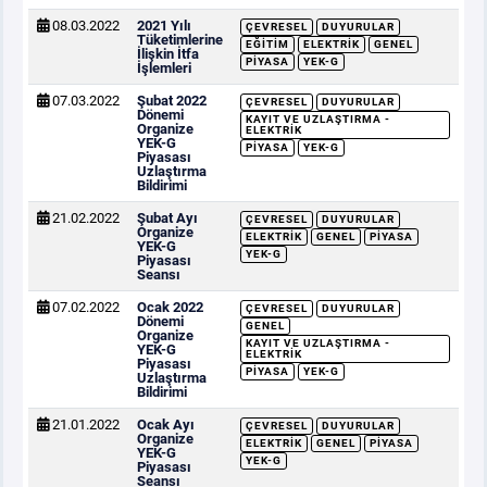
08.03.2022
2021 Yılı
ÇEVRESEL
DUYURULAR
Tüketimlerine
EĞITIM
ELEKTRIK
GENEL
İlişkin İtfa
PIYASA
YEK-G
İşlemleri
07.03.2022
Şubat 2022
ÇEVRESEL
DUYURULAR
Dönemi
KAYIT VE UZLAŞTIRMA -
Organize
ELEKTRIK
YEK-G
PIYASA
YEK-G
Piyasası
Uzlaştırma
Bildirimi
21.02.2022
Şubat Ayı
ÇEVRESEL
DUYURULAR
Organize
ELEKTRIK
GENEL
PIYASA
YEK-G
YEK-G
Piyasası
Seansı
07.02.2022
Ocak 2022
ÇEVRESEL
DUYURULAR
Dönemi
GENEL
Organize
KAYIT VE UZLAŞTIRMA -
YEK-G
ELEKTRIK
Piyasası
PIYASA
YEK-G
Uzlaştırma
Bildirimi
21.01.2022
Ocak Ayı
ÇEVRESEL
DUYURULAR
Organize
ELEKTRIK
GENEL
PIYASA
YEK-G
YEK-G
Piyasası
Seansı