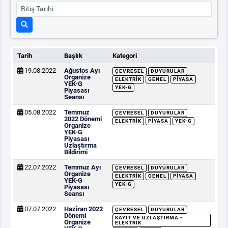
Tarih
Başlık
Kategori
19.08.2022
Ağustos Ayı
ÇEVRESEL
DUYURULAR
Organize
ELEKTRIK
GENEL
PIYASA
YEK-G
YEK-G
Piyasası
Seansı
05.08.2022
Temmuz
ÇEVRESEL
DUYURULAR
2022 Dönemi
ELEKTRIK
PIYASA
YEK-G
Organize
YEK-G
Piyasası
Uzlaştırma
Bildirimi
22.07.2022
Temmuz Ayı
ÇEVRESEL
DUYURULAR
Organize
ELEKTRIK
GENEL
PIYASA
YEK-G
YEK-G
Piyasası
Seansı
07.07.2022
Haziran 2022
ÇEVRESEL
DUYURULAR
Dönemi
KAYIT VE UZLAŞTIRMA -
Organize
ELEKTRIK