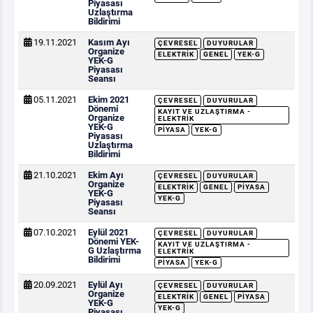
Piyasası
Uzlaştırma
Bildirimi
19.11.2021
Kasım Ayı
ÇEVRESEL
DUYURULAR
Organize
ELEKTRIK
GENEL
YEK-G
YEK-G
Piyasası
Seansı
05.11.2021
Ekim 2021
ÇEVRESEL
DUYURULAR
Dönemi
KAYIT VE UZLAŞTIRMA -
Organize
ELEKTRIK
YEK-G
PIYASA
YEK-G
Piyasası
Uzlaştırma
Bildirimi
21.10.2021
Ekim Ayı
ÇEVRESEL
DUYURULAR
Organize
ELEKTRIK
GENEL
PIYASA
YEK-G
YEK-G
Piyasası
Seansı
07.10.2021
Eylül 2021
ÇEVRESEL
DUYURULAR
Dönemi YEK-
KAYIT VE UZLAŞTIRMA -
G Uzlaştırma
ELEKTRIK
Bildirimi
PIYASA
YEK-G
20.09.2021
Eylül Ayı
ÇEVRESEL
DUYURULAR
Organize
ELEKTRIK
GENEL
PIYASA
YEK-G
YEK-G
Piyasası