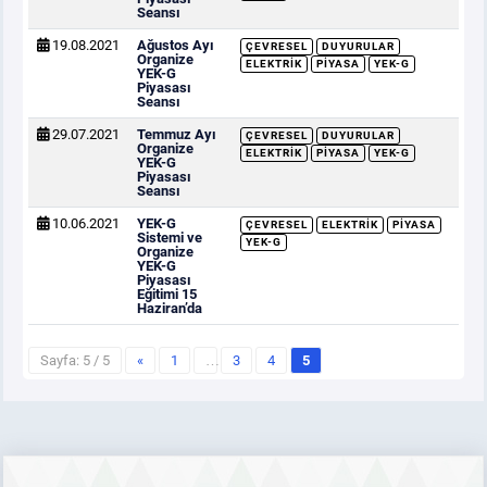
Seansı
19.08.2021
Ağustos Ayı
ÇEVRESEL
DUYURULAR
Organize
ELEKTRIK
PIYASA
YEK-G
YEK-G
Piyasası
Seansı
29.07.2021
Temmuz Ayı
ÇEVRESEL
DUYURULAR
Organize
ELEKTRIK
PIYASA
YEK-G
YEK-G
Piyasası
Seansı
10.06.2021
YEK-G
ÇEVRESEL
ELEKTRIK
PIYASA
Sistemi ve
YEK-G
Organize
YEK-G
Piyasası
Eğitimi 15
Haziran’da
Sayfa: 5 / 5
«
1
…
3
4
5