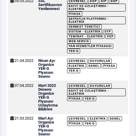
05.05.2022
SSL
ÇEVRESEL
DGP
GİP
GÖP
Sertifikasının
KAYIT VE UZLAŞTIRMA -
Yenilenmesi
ELEKTRIK
PIYASA
ŞEFFAFLIK PLATFORMU -
ELEKTRIK
SERBEST TÜKETICI
SISTEM - ELEKTRIK
STP
TEMINAT - ELEKTRIK
VEP
WEB SERVIS
YAN HIZMETLER PIYASASI
YEK-G
21.04.2022
Nisan Ayı
ÇEVRESEL
DUYURULAR
Organize
ELEKTRIK
GENEL
PIYASA
YEK-G
YEK-G
Piyasası
Seansı
07.04.2022
Mart 2022
ÇEVRESEL
DUYURULAR
Dönemi
KAYIT VE UZLAŞTIRMA -
Organize
ELEKTRIK
YEK-G
PIYASA
YEK-G
Piyasası
Uzlaştırma
Bildirimi
21.03.2022
Mart Ayı
ÇEVRESEL
ELEKTRIK
GENEL
Organize
PIYASA
YEK-G
YEK-G
Piyasası
Seansı