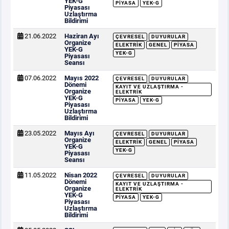
YEK-G
PIYASA
YEK-G
Piyasası
Uzlaştırma
Bildirimi
21.06.2022
Haziran Ayı
ÇEVRESEL
DUYURULAR
Organize
ELEKTRIK
GENEL
PIYASA
YEK-G
YEK-G
Piyasası
Seansı
07.06.2022
Mayıs 2022
ÇEVRESEL
DUYURULAR
Dönemi
KAYIT VE UZLAŞTIRMA -
Organize
ELEKTRIK
YEK-G
PIYASA
YEK-G
Piyasası
Uzlaştırma
Bildirimi
23.05.2022
Mayıs Ayı
ÇEVRESEL
DUYURULAR
Organize
ELEKTRIK
GENEL
PIYASA
YEK-G
YEK-G
Piyasası
Seansı
11.05.2022
Nisan 2022
ÇEVRESEL
DUYURULAR
Dönemi
KAYIT VE UZLAŞTIRMA -
Organize
ELEKTRIK
YEK-G
PIYASA
YEK-G
Piyasası
Uzlaştırma
Bildirimi