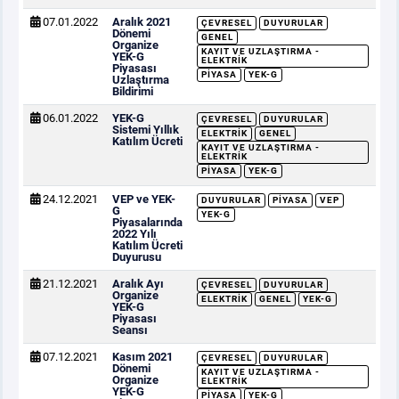
07.01.2022
Aralık 2021
ÇEVRESEL
DUYURULAR
Dönemi
GENEL
Organize
KAYIT VE UZLAŞTIRMA -
YEK-G
ELEKTRIK
Piyasası
PIYASA
YEK-G
Uzlaştırma
Bildirimi
06.01.2022
YEK-G
ÇEVRESEL
DUYURULAR
Sistemi Yıllık
ELEKTRIK
GENEL
Katılım Ücreti
KAYIT VE UZLAŞTIRMA -
ELEKTRIK
PIYASA
YEK-G
24.12.2021
VEP ve YEK-
DUYURULAR
PIYASA
VEP
G
YEK-G
Piyasalarında
2022 Yılı
Katılım Ücreti
Duyurusu
21.12.2021
Aralık Ayı
ÇEVRESEL
DUYURULAR
Organize
ELEKTRIK
GENEL
YEK-G
YEK-G
Piyasası
Seansı
07.12.2021
Kasım 2021
ÇEVRESEL
DUYURULAR
Dönemi
KAYIT VE UZLAŞTIRMA -
Organize
ELEKTRIK
YEK-G
PIYASA
YEK-G