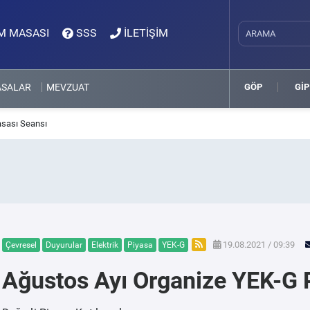
M MASASI
SSS
İLETİŞİM
ASALAR
MEVZUAT
GÖP
GİP
asası Seansı
19.08.2021 / 09:39
Çevresel
Duyurular
Elektrik
Piyasa
YEK-G
Ağustos Ayı Organize YEK-G 