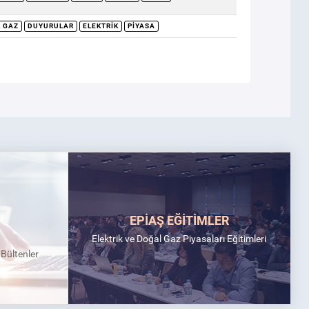
 GAZ
DUYURULAR
ELEKTRIK
PIYASA
EPİAŞ EĞİTİMLER
Elektrik ve Doğal Gaz Piyasaları Eğitimleri
k Bültenler