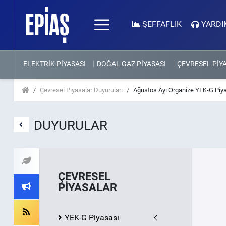
ŞEFFAFLIK
YARDI
ELEKTRİK PİYASASI
DOĞAL GAZ PİYASASI
ÇEVRESEL PİY
Çevresel Piyasalar Duyuruları
Ağustos Ayı Organize YEK-G Piy
DUYURULAR
ÇEVRESEL
PİYASALAR
YEK-G Piyasası