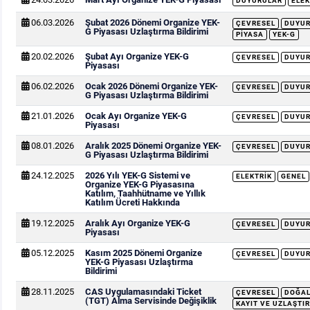
DUYURULAR
ELEK
06.03.2026
Şubat 2026 Dönemi Organize YEK-
ÇEVRESEL
DUYU
G Piyasası Uzlaştırma Bildirimi
PIYASA
YEK-G
20.02.2026
Şubat Ayı Organize YEK-G
ÇEVRESEL
DUYU
Piyasası
06.02.2026
Ocak 2026 Dönemi Organize YEK-
ÇEVRESEL
DUYU
G Piyasası Uzlaştırma Bildirimi
21.01.2026
Ocak Ayı Organize YEK-G
ÇEVRESEL
DUYU
Piyasası
08.01.2026
Aralık 2025 Dönemi Organize YEK-
ÇEVRESEL
DUYU
G Piyasası Uzlaştırma Bildirimi
24.12.2025
2026 Yılı YEK-G Sistemi ve
ELEKTRIK
GENEL
Organize YEK-G Piyasasına
Katılım, Taahhütname ve Yıllık
Katılım Ücreti Hakkında
19.12.2025
Aralık Ayı Organize YEK-G
ÇEVRESEL
DUYU
Piyasası
05.12.2025
Kasım 2025 Dönemi Organize
ÇEVRESEL
DUYU
YEK-G Piyasası Uzlaştırma
Bildirimi
28.11.2025
CAS Uygulamasındaki Ticket
ÇEVRESEL
DOĞAL
(TGT) Alma Servisinde Değişiklik
KAYIT VE UZLAŞTIR