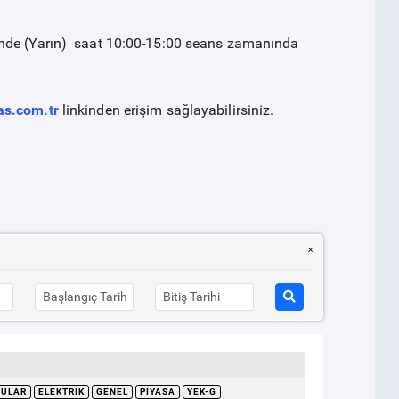
inde (Yarın) saat 10:00-15:00 seans zamanında
as.com.tr
linkinden erişim sağlayabilirsiniz.
RULAR
ELEKTRIK
GENEL
PIYASA
YEK-G