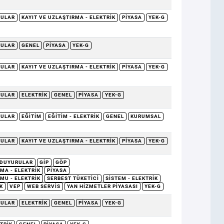
RULAR
KAYIT VE UZLAŞTIRMA - ELEKTRIK
PIYASA
YEK-G
RULAR
GENEL
PIYASA
YEK-G
RULAR
KAYIT VE UZLAŞTIRMA - ELEKTRIK
PIYASA
YEK-G
RULAR
ELEKTRIK
GENEL
PIYASA
YEK-G
RULAR
EĞITIM
EĞITIM - ELEKTRIK
GENEL
KURUMSAL
RULAR
KAYIT VE UZLAŞTIRMA - ELEKTRIK
PIYASA
YEK-G
DUYURULAR
GİP
GÖP
MA - ELEKTRIK
PIYASA
MU - ELEKTRIK
SERBEST TÜKETICI
SISTEM - ELEKTRIK
K
VEP
WEB SERVIS
YAN HIZMETLER PIYASASI
YEK-G
RULAR
ELEKTRIK
GENEL
PIYASA
YEK-G