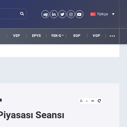
Türkçe
VEP
EPYS
YEK-G
SGP
VGP
A
Piyasası Seansı