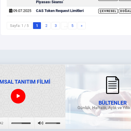
Piyasası Seansı
09.07.2025
CAS Token Request Limitleri
ÇEVRESEL
DOĞAL
Sayfa: 1 / 5
1
2
3
…
5
»
MSAL TANITIM FİLMİ
BÜLTENLER
Günlük, Haftalık, Aylık ve Yıllı