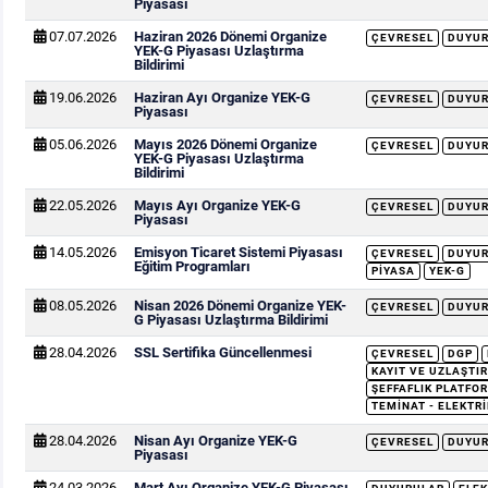
Piyasası
07.07.2026
Haziran 2026 Dönemi Organize
ÇEVRESEL
DUYU
YEK-G Piyasası Uzlaştırma
Bildirimi
19.06.2026
Haziran Ayı Organize YEK-G
ÇEVRESEL
DUYU
Piyasası
05.06.2026
Mayıs 2026 Dönemi Organize
ÇEVRESEL
DUYU
YEK-G Piyasası Uzlaştırma
Bildirimi
22.05.2026
Mayıs Ayı Organize YEK-G
ÇEVRESEL
DUYU
Piyasası
14.05.2026
Emisyon Ticaret Sistemi Piyasası
ÇEVRESEL
DUYU
Eğitim Programları
PIYASA
YEK-G
08.05.2026
Nisan 2026 Dönemi Organize YEK-
ÇEVRESEL
DUYU
G Piyasası Uzlaştırma Bildirimi
28.04.2026
SSL Sertifika Güncellenmesi
ÇEVRESEL
DGP
KAYIT VE UZLAŞTIR
ŞEFFAFLIK PLATFOR
TEMINAT - ELEKTRI
28.04.2026
Nisan Ayı Organize YEK-G
ÇEVRESEL
DUYU
Piyasası
24.03.2026
Mart Ayı Organize YEK-G Piyasası