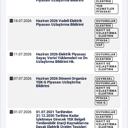
Piyasası Uzlaştırma Bildirimi
ELEKTRIK
YAN
HIZMETLER
PIYASASI
16.07.2026
Haziran 2026 Vadeli Elektrik
DUYURULAR
Piyasası Uzlaştırma Bildirimi
ELEKTRIK
KAYIT VE
UZLAŞTIRMA
- ELEKTRIK
PIYASA
VEP
11.07.2026
Haziran 2026 Elektrik Piyasası
DUYURULAR
Sayaç Verisi Yüklemeleri ve Ön
ELEKTRIK
Uzlaştırma Bildirimi Hk.
KAYIT VE
UZLAŞTIRMA
- ELEKTRIK
07.07.2026
Haziran 2026 Dönemi Organize
ÇEVRESEL
YEK-G Piyasası Uzlaştırma
DUYURULAR
Bildirimi
KAYIT VE
UZLAŞTIRMA
- ELEKTRIK
PIYASA
YEK-G
01.07.2026
01.07.2021 Tarihinden
DUYURULAR
31.12.2030 Tarihine Kadar
ELEKTRIK
İşletmeye Girecek YEK Belgeli
KAYIT VE
Yenilenebilir Enerji Kaynaklarına
UZLAŞTIRMA
Dayalı Elektrik Üretim Tesisleri
- ELEKTRIK