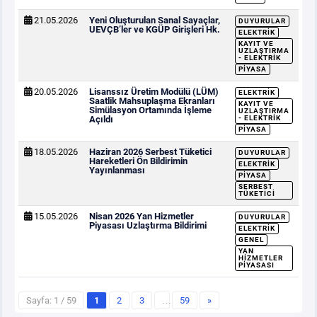
21.05.2026
Yeni Oluşturulan Sanal Sayaçlar,
DUYURULAR
UEVÇB’ler ve KGÜP Girişleri Hk.
ELEKTRIK
KAYIT VE
UZLAŞTIRMA
- ELEKTRIK
PIYASA
20.05.2026
Lisanssız Üretim Modülü (LÜM)
ELEKTRIK
Saatlik Mahsuplaşma Ekranları
KAYIT VE
Simülasyon Ortamında İşleme
UZLAŞTIRMA
Açıldı
- ELEKTRIK
PIYASA
18.05.2026
Haziran 2026 Serbest Tüketici
DUYURULAR
Hareketleri Ön Bildirimin
ELEKTRIK
Yayınlanması
PIYASA
SERBEST
TÜKETICI
15.05.2026
Nisan 2026 Yan Hizmetler
DUYURULAR
Piyasası Uzlaştırma Bildirimi
ELEKTRIK
GENEL
YAN
HIZMETLER
PIYASASI
Sayfa: 1 / 59
1
2
3
…
59
»