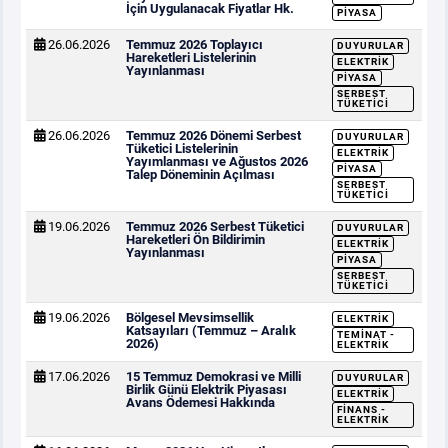
İçin Uygulanacak Fiyatlar Hk.
PIYASA
26.06.2026
Temmuz 2026 Toplayıcı
DUYURULAR
Hareketleri Listelerinin
ELEKTRIK
Yayınlanması
PIYASA
SERBEST
TÜKETICI
26.06.2026
Temmuz 2026 Dönemi Serbest
DUYURULAR
Tüketici Listelerinin
ELEKTRIK
Yayımlanması ve Ağustos 2026
PIYASA
Talep Döneminin Açılması
SERBEST
TÜKETICI
19.06.2026
Temmuz 2026 Serbest Tüketici
DUYURULAR
Hareketleri Ön Bildirimin
ELEKTRIK
Yayınlanması
PIYASA
SERBEST
TÜKETICI
19.06.2026
Bölgesel Mevsimsellik
ELEKTRIK
Katsayıları (Temmuz – Aralık
TEMINAT -
2026)
ELEKTRIK
17.06.2026
15 Temmuz Demokrasi ve Milli
DUYURULAR
Birlik Günü Elektrik Piyasası
ELEKTRIK
Avans Ödemesi Hakkında
FINANS -
ELEKTRIK