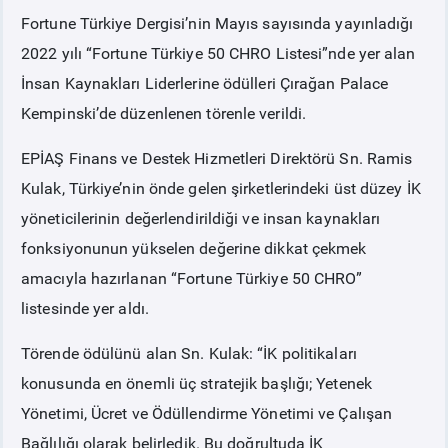
Fortune Türkiye Dergisi’nin Mayıs sayısında yayınladığı
PİYASA
KAYIT
SÜRECİ
2022 yılı “Fortune Türkiye 50 CHRO Listesi”nde yer alan
İnsan Kaynakları Liderlerine ödülleri Çırağan Palace
SERBEST TÜKETİCİ
Kempinski’de düzenlenen törenle verildi.
EPİAŞ Finans ve Destek Hizmetleri Direktörü Sn. Ramis
MALİ UZLAŞTIRMA
Kulak, Türkiye’nin önde gelen şirketlerindeki üst düzey İK
yöneticilerinin değerlendirildiği ve insan kaynakları
TEMİNAT
fonksiyonunun yükselen değerine dikkat çekmek
amacıyla hazırlanan “Fortune Türkiye 50 CHRO”
BÜLTENLER
listesinde yer aldı.
DUYURULAR
Törende ödülünü alan Sn. Kulak: “İK politikaları
konusunda en önemli üç stratejik başlığı; Yetenek
BT HİZMET YÖNETİM SİSTEMİ POLİTİKAMIZ
Yönetimi, Ücret ve Ödüllendirme Yönetimi ve Çalışan
Bağlılığı olarak belirledik. Bu doğrultuda İK