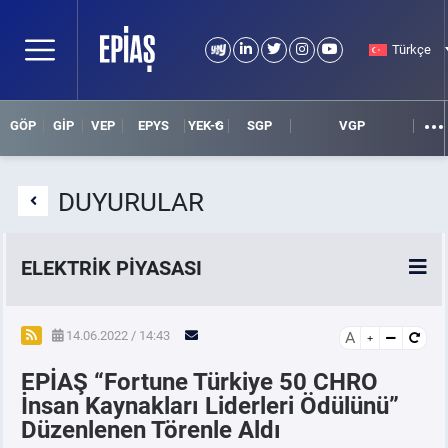
Türkçe
GÖP
GİP
VEP
EPYS
YEK-G
SGP
VGP
DUYURULAR
ELEKTRİK PİYASASI
SPOT ELEKTRİK PİYASALARI
14.06.2022 / 14:43
A
EPİAŞ “Fortune Türkiye 50 CHRO
ÖRNEK FİNANS BELGELERİ
İnsan Kaynakları Liderleri Ödülünü”
Düzenlenen Törenle Aldı
VADELİ ELEKTRİK PİYASASI