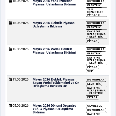
16.06.2026
Mayıs 2026 Yan Hizmetler
DUYURULAR
Piyasası Uzlaştırma Bildirimi
ELEKTRIK
YAN
HIZMETLER
PIYASASI
15.06.2026
Mayıs 2026 Elektrik Piyasası
DUYURULAR
Uzlaştırma Bildirimi
ELEKTRIK
KAYIT VE
UZLAŞTIRMA
- ELEKTRIK
PIYASA
15.06.2026
Mayıs 2026 Vadeli Elektrik
DUYURULAR
Piyasası Uzlaştırma Bildirimi
ELEKTRIK
KAYIT VE
UZLAŞTIRMA
- ELEKTRIK
PIYASA
VEP
11.06.2026
Mayıs 2026 Elektrik Piyasası
DUYURULAR
Sayaç Verisi Yüklemeleri ve Ön
ELEKTRIK
Uzlaştırma Bildirimi Hk.
KAYIT VE
UZLAŞTIRMA
- ELEKTRIK
PIYASA
05.06.2026
Mayıs 2026 Dönemi Organize
ÇEVRESEL
YEK-G Piyasası Uzlaştırma
DUYURULAR
Bildirimi
KAYIT VE