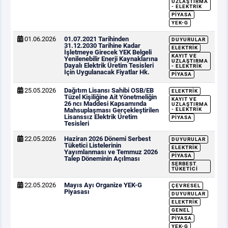
UZLAŞTIRMA
- ELEKTRIK
PIYASA
YEK-G
01.06.2026
01.07.2021 Tarihinden
DUYURULAR
31.12.2030 Tarihine Kadar
ELEKTRIK
İşletmeye Girecek YEK Belgeli
KAYIT VE
Yenilenebilir Enerji Kaynaklarına
UZLAŞTIRMA
Dayalı Elektrik Üretim Tesisleri
- ELEKTRIK
İçin Uygulanacak Fiyatlar Hk.
PIYASA
25.05.2026
Dağıtım Lisansı Sahibi OSB/EB
ELEKTRIK
Tüzel Kişiliğine Ait Yönetmeliğin
KAYIT VE
26 ncı Maddesi Kapsamında
UZLAŞTIRMA
Mahsuplaşması Gerçekleştirilen
- ELEKTRIK
Lisanssız Elektrik Üretim
PIYASA
Tesisleri
22.05.2026
Haziran 2026 Dönemi Serbest
DUYURULAR
Tüketici Listelerinin
ELEKTRIK
Yayımlanması ve Temmuz 2026
PIYASA
Talep Döneminin Açılması
SERBEST
TÜKETICI
22.05.2026
Mayıs Ayı Organize YEK-G
ÇEVRESEL
Piyasası
DUYURULAR
ELEKTRIK
GENEL
PIYASA
YEK-G