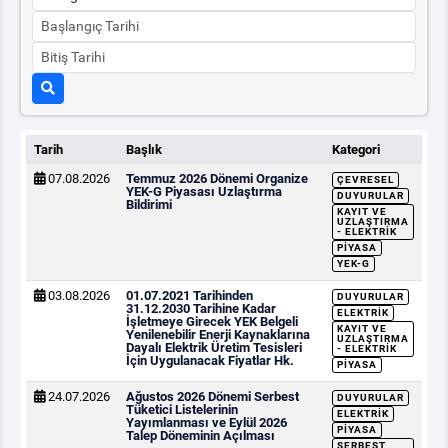
Tarih
Başlık
Kategori
07.08.2026
Temmuz 2026 Dönemi Organize
ÇEVRESEL
YEK-G Piyasası Uzlaştırma
DUYURULAR
Bildirimi
KAYIT VE
UZLAŞTIRMA
- ELEKTRIK
PIYASA
YEK-G
03.08.2026
01.07.2021 Tarihinden
DUYURULAR
31.12.2030 Tarihine Kadar
ELEKTRIK
İşletmeye Girecek YEK Belgeli
KAYIT VE
Yenilenebilir Enerji Kaynaklarına
UZLAŞTIRMA
Dayalı Elektrik Üretim Tesisleri
- ELEKTRIK
İçin Uygulanacak Fiyatlar Hk.
PIYASA
24.07.2026
Ağustos 2026 Dönemi Serbest
DUYURULAR
Tüketici Listelerinin
ELEKTRIK
Yayımlanması ve Eylül 2026
PIYASA
Talep Döneminin Açılması
SERBEST