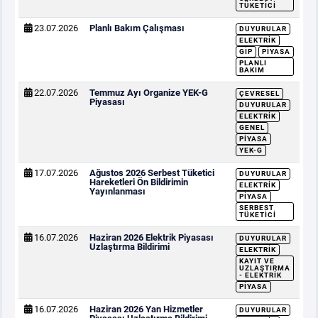
TÜKETICI
23.07.2026
Planlı Bakım Çalışması
DUYURULAR
ELEKTRIK
GİP
PIYASA
PLANLI
BAKIM
22.07.2026
Temmuz Ayı Organize YEK-G
ÇEVRESEL
Piyasası
DUYURULAR
ELEKTRIK
GENEL
PIYASA
YEK-G
17.07.2026
Ağustos 2026 Serbest Tüketici
DUYURULAR
Hareketleri Ön Bildirimin
ELEKTRIK
Yayınlanması
PIYASA
SERBEST
TÜKETICI
16.07.2026
Haziran 2026 Elektrik Piyasası
DUYURULAR
Uzlaştırma Bildirimi
ELEKTRIK
KAYIT VE
UZLAŞTIRMA
- ELEKTRIK
PIYASA
16.07.2026
Haziran 2026 Yan Hizmetler
DUYURULAR