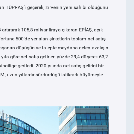
olan TÜPRAŞ’ı geçerek, zirvenin yeni sahibi olduğunu
3 artırarak 105,8 milyar liraya çıkaran EPİAŞ, açık
ortune 500’de yer alan şirketlerin toplam net satış
da yaşanan düşüşün ve talepte meydana gelen azalışın
ıla göre net satış gelirleri yüzde 29,4 düşerek 63,2
ciliğe geriledi. 2020 yılında net satış gelirini bir
İM, uzun yıllardır sürdürdüğü istikrarlı büyümeyle