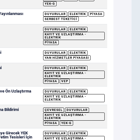
YEK-G
 Yayınlanması
DUYURULAR
ELEKTRIK
PIYASA
SERBEST TÜKETICI
DUYURULAR
ELEKTRIK
KAYIT VE UZLAŞTIRMA -
ELEKTRIK
PIYASA
i
DUYURULAR
ELEKTRIK
YAN HIZMETLER PIYASASI
i
DUYURULAR
ELEKTRIK
KAYIT VE UZLAŞTIRMA -
ELEKTRIK
PIYASA
VEP
 ve Ön Uzlaştırma
DUYURULAR
ELEKTRIK
KAYIT VE UZLAŞTIRMA -
ELEKTRIK
 Bildirimi
ÇEVRESEL
DUYURULAR
KAYIT VE UZLAŞTIRMA -
ELEKTRIK
PIYASA
YEK-G
eye Girecek YEK
DUYURULAR
ELEKTRIK
etim Tesisleri İçin
KAYIT VE UZLAŞTIRMA -