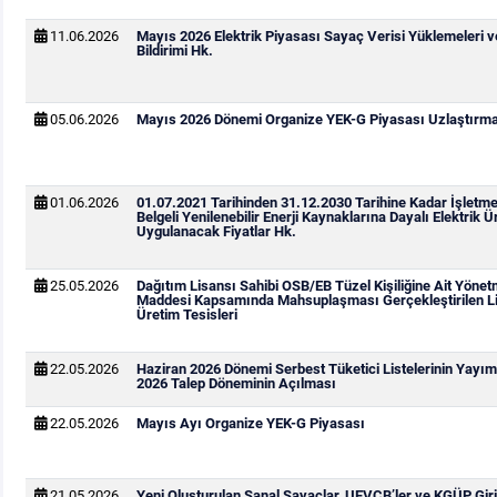
11.06.2026
Mayıs 2026 Elektrik Piyasası Sayaç Verisi Yüklemeleri 
Bildirimi Hk.
05.06.2026
Mayıs 2026 Dönemi Organize YEK-G Piyasası Uzlaştırma 
01.06.2026
01.07.2021 Tarihinden 31.12.2030 Tarihine Kadar İşletm
Belgeli Yenilenebilir Enerji Kaynaklarına Dayalı Elektrik Ür
Uygulanacak Fiyatlar Hk.
25.05.2026
Dağıtım Lisansı Sahibi OSB/EB Tüzel Kişiliğine Ait Yönetm
Maddesi Kapsamında Mahsuplaşması Gerçekleştirilen Li
Üretim Tesisleri
22.05.2026
Haziran 2026 Dönemi Serbest Tüketici Listelerinin Yay
2026 Talep Döneminin Açılması
22.05.2026
Mayıs Ayı Organize YEK-G Piyasası
21.05.2026
Yeni Oluşturulan Sanal Sayaçlar, UEVÇB’ler ve KGÜP Giri