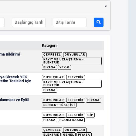
Kategori
a Bildirimi
ÇEVRESEL
DUYURULAR
KAYIT VE UZLAŞTIRMA -
ELEKTRIK
PIYASA
YEK-G
eye Girecek YEK
DUYURULAR
ELEKTRIK
etim Tesisleri İçin
KAYIT VE UZLAŞTIRMA -
ELEKTRIK
PIYASA
mlanması ve Eylül
DUYURULAR
ELEKTRIK
PIYASA
SERBEST TÜKETICI
DUYURULAR
ELEKTRIK
GİP
PIYASA
PLANLI BAKIM
ÇEVRESEL
DUYURULAR
ELEKTRIK
GENEL
PIYASA