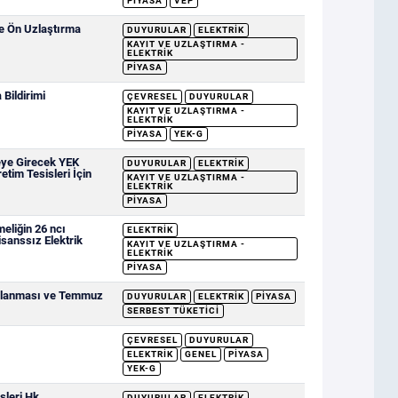
PIYASA
VEP
ve Ön Uzlaştırma
DUYURULAR
ELEKTRIK
KAYIT VE UZLAŞTIRMA -
ELEKTRIK
PIYASA
Bildirimi
ÇEVRESEL
DUYURULAR
KAYIT VE UZLAŞTIRMA -
ELEKTRIK
PIYASA
YEK-G
eye Girecek YEK
DUYURULAR
ELEKTRIK
etim Tesisleri İçin
KAYIT VE UZLAŞTIRMA -
ELEKTRIK
PIYASA
eliğin 26 ncı
ELEKTRIK
sanssız Elektrik
KAYIT VE UZLAŞTIRMA -
ELEKTRIK
PIYASA
ımlanması ve Temmuz
DUYURULAR
ELEKTRIK
PIYASA
SERBEST TÜKETICI
ÇEVRESEL
DUYURULAR
ELEKTRIK
GENEL
PIYASA
YEK-G
şleri Hk.
DUYURULAR
ELEKTRIK