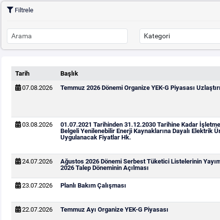
Filtrele
Tarih
Başlık
07.08.2026
Temmuz 2026 Dönemi Organize YEK-G Piyasası Uzlaştırm
03.08.2026
01.07.2021 Tarihinden 31.12.2030 Tarihine Kadar İşletm
Belgeli Yenilenebilir Enerji Kaynaklarına Dayalı Elektrik Ür
Uygulanacak Fiyatlar Hk.
24.07.2026
Ağustos 2026 Dönemi Serbest Tüketici Listelerinin Yayı
2026 Talep Döneminin Açılması
23.07.2026
Planlı Bakım Çalışması
22.07.2026
Temmuz Ayı Organize YEK-G Piyasası