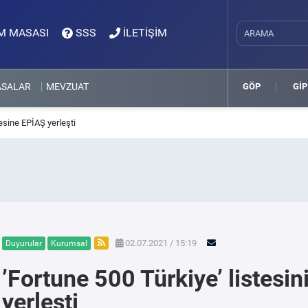
M MASASI
SSS
İLETİŞİM
ASALAR
MEVZUAT
GÖP
GİP
vesine EPİAŞ yerleşti
02.07.2021 / 15:19
Duyurular
Kurumsal
’Fortune 500 Türkiye’ listesi
yerleşti