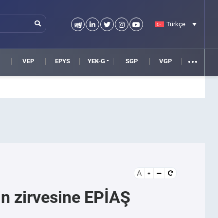
Türkçe
VEP
EPYS
YEK-G
SGP
VGP
A
nin zirvesine EPİAŞ