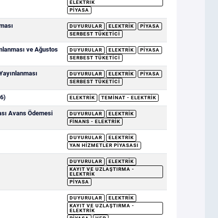
ELEKTRIK
PIYASA
nması
DUYURULAR
ELEKTRIK
PIYASA
SERBEST TÜKETICI
ımlanması ve Ağustos
DUYURULAR
ELEKTRIK
PIYASA
SERBEST TÜKETICI
 Yayınlanması
DUYURULAR
ELEKTRIK
PIYASA
SERBEST TÜKETICI
6)
ELEKTRIK
TEMINAT - ELEKTRIK
sası Avans Ödemesi
DUYURULAR
ELEKTRIK
FINANS - ELEKTRIK
DUYURULAR
ELEKTRIK
YAN HIZMETLER PIYASASI
DUYURULAR
ELEKTRIK
KAYIT VE UZLAŞTIRMA -
ELEKTRIK
PIYASA
DUYURULAR
ELEKTRIK
KAYIT VE UZLAŞTIRMA -
ELEKTRIK