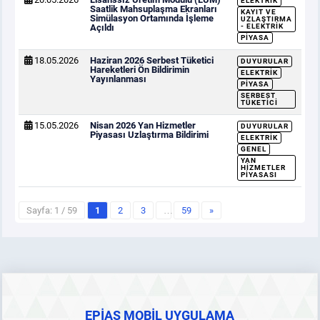
ELEKTRIK
Saatlik Mahsuplaşma Ekranları
KAYIT VE
Simülasyon Ortamında İşleme
UZLAŞTIRMA
Açıldı
- ELEKTRIK
PIYASA
18.05.2026
Haziran 2026 Serbest Tüketici
DUYURULAR
Hareketleri Ön Bildirimin
ELEKTRIK
Yayınlanması
PIYASA
SERBEST
TÜKETICI
15.05.2026
Nisan 2026 Yan Hizmetler
DUYURULAR
Piyasası Uzlaştırma Bildirimi
ELEKTRIK
GENEL
YAN
HIZMETLER
PIYASASI
Sayfa: 1 / 59
1
2
3
…
59
»
EPİAŞ MOBİL UYGULAMA