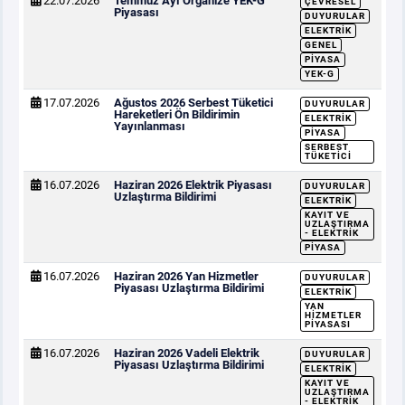
22.07.2026
Temmuz Ayı Organize YEK-G
ÇEVRESEL
Piyasası
DUYURULAR
ELEKTRIK
GENEL
PIYASA
YEK-G
17.07.2026
Ağustos 2026 Serbest Tüketici
DUYURULAR
Hareketleri Ön Bildirimin
ELEKTRIK
Yayınlanması
PIYASA
SERBEST
TÜKETICI
16.07.2026
Haziran 2026 Elektrik Piyasası
DUYURULAR
Uzlaştırma Bildirimi
ELEKTRIK
KAYIT VE
UZLAŞTIRMA
- ELEKTRIK
PIYASA
16.07.2026
Haziran 2026 Yan Hizmetler
DUYURULAR
Piyasası Uzlaştırma Bildirimi
ELEKTRIK
YAN
HIZMETLER
PIYASASI
16.07.2026
Haziran 2026 Vadeli Elektrik
DUYURULAR
Piyasası Uzlaştırma Bildirimi
ELEKTRIK
KAYIT VE
UZLAŞTIRMA
- ELEKTRIK