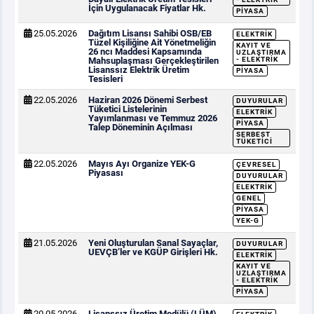
İçin Uygulanacak Fiyatlar Hk.
PIYASA
25.05.2026
Dağıtım Lisansı Sahibi OSB/EB
ELEKTRIK
Tüzel Kişiliğine Ait Yönetmeliğin
KAYIT VE
26 ncı Maddesi Kapsamında
UZLAŞTIRMA
Mahsuplaşması Gerçekleştirilen
- ELEKTRIK
Lisanssız Elektrik Üretim
PIYASA
Tesisleri
22.05.2026
Haziran 2026 Dönemi Serbest
DUYURULAR
Tüketici Listelerinin
ELEKTRIK
Yayımlanması ve Temmuz 2026
PIYASA
Talep Döneminin Açılması
SERBEST
TÜKETICI
22.05.2026
Mayıs Ayı Organize YEK-G
ÇEVRESEL
Piyasası
DUYURULAR
ELEKTRIK
GENEL
PIYASA
YEK-G
21.05.2026
Yeni Oluşturulan Sanal Sayaçlar,
DUYURULAR
UEVÇB’ler ve KGÜP Girişleri Hk.
ELEKTRIK
KAYIT VE
UZLAŞTIRMA
- ELEKTRIK
PIYASA
20.05.2026
Lisanssız Üretim Modülü (LÜM)