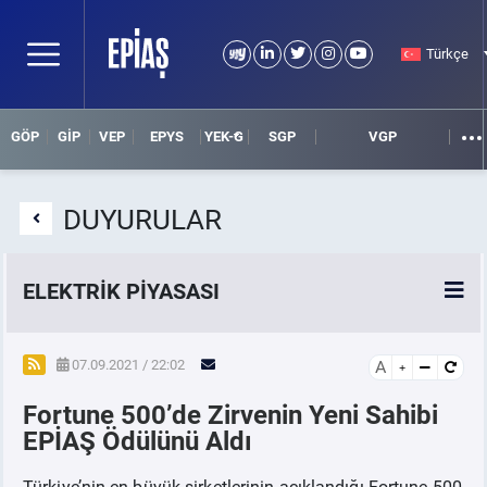
Türkçe
GÖP
GİP
VEP
EPYS
YEK-G
SGP
VGP
DUYURULAR
ELEKTRİK PİYASASI
SPOT ELEKTRİK PİYASALARI
07.09.2021 / 22:02
A
Fortune 500’de Zirvenin Yeni Sahibi
ÖRNEK FİNANS BELGELERİ
EPİAŞ Ödülünü Aldı
VADELİ ELEKTRİK PİYASASI
Türkiye’nin en büyük şirketlerinin açıklandığı Fortune 500