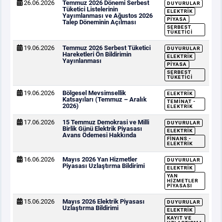
26.06.2026
Temmuz 2026 Dönemi Serbest
DUYURULAR
Tüketici Listelerinin
ELEKTRIK
Yayımlanması ve Ağustos 2026
PIYASA
Talep Döneminin Açılması
SERBEST
TÜKETICI
19.06.2026
Temmuz 2026 Serbest Tüketici
DUYURULAR
Hareketleri Ön Bildirimin
ELEKTRIK
Yayınlanması
PIYASA
SERBEST
TÜKETICI
19.06.2026
Bölgesel Mevsimsellik
ELEKTRIK
Katsayıları (Temmuz – Aralık
TEMINAT -
2026)
ELEKTRIK
17.06.2026
15 Temmuz Demokrasi ve Milli
DUYURULAR
Birlik Günü Elektrik Piyasası
ELEKTRIK
Avans Ödemesi Hakkında
FINANS -
ELEKTRIK
16.06.2026
Mayıs 2026 Yan Hizmetler
DUYURULAR
Piyasası Uzlaştırma Bildirimi
ELEKTRIK
YAN
HIZMETLER
PIYASASI
15.06.2026
Mayıs 2026 Elektrik Piyasası
DUYURULAR
Uzlaştırma Bildirimi
ELEKTRIK
KAYIT VE