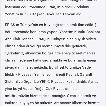
listesinin ödül töreninde EPİAŞ’ın birincilik ödülünü
PİYASA
KAYIT
SÜRECİ
Yönetim Kurulu Başkanı Abdullah Tancan aldı.
EPİAŞ’ın Türkiye’nin en büyük şirketi olarak ilan edildiği
SERBEST TÜKETİCİ
ödül töreninde konuşma yapan Yönetim Kurulu Başkanı
Abdullah Tancan, EPİAŞ’ın Türkiye’nin en büyük şirketi
MALİ UZLAŞTIRMA
olmasından duyduğu memnuniyeti dile getirerek;
“Şirketimiz, ülkemizin bölgesinde enerji ticaret merkezi
TEMİNAT
olması hedefine katkı sağlamakta ve bu amaçla enerji
piyasalarını işletmektedir. Bu yıl sektörümüze Vadeli
BÜLTENLER
Elektrik Piyasası, Yenilenebilir Enerji Kaynak Garanti
DUYURULAR
Sistemi ve Organize YEK-G Piyasası kazandırdık. Ayrıca
yine bu yıl Vadeli Doğal Gaz Piyasası’nı da
BT HİZMET YÖNETİM SİSTEMİ POLİTİKAMIZ
sektörümüzün hizmetine sunacağız. Genç, dinamik ve
istikrarlı büyüyen bir şirketiz. Amacımız ülkemize hizmet