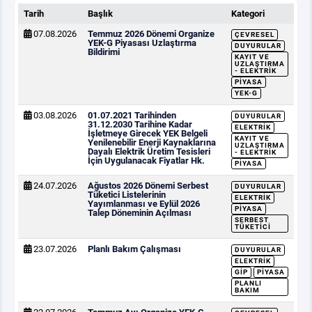
Tarih
Başlık
Kategori
07.08.2026
Temmuz 2026 Dönemi Organize
ÇEVRESEL
YEK-G Piyasası Uzlaştırma
DUYURULAR
Bildirimi
KAYIT VE
UZLAŞTIRMA
- ELEKTRIK
PIYASA
YEK-G
03.08.2026
01.07.2021 Tarihinden
DUYURULAR
31.12.2030 Tarihine Kadar
ELEKTRIK
İşletmeye Girecek YEK Belgeli
KAYIT VE
Yenilenebilir Enerji Kaynaklarına
UZLAŞTIRMA
Dayalı Elektrik Üretim Tesisleri
- ELEKTRIK
İçin Uygulanacak Fiyatlar Hk.
PIYASA
24.07.2026
Ağustos 2026 Dönemi Serbest
DUYURULAR
Tüketici Listelerinin
ELEKTRIK
Yayımlanması ve Eylül 2026
PIYASA
Talep Döneminin Açılması
SERBEST
TÜKETICI
23.07.2026
Planlı Bakım Çalışması
DUYURULAR
ELEKTRIK
GİP
PIYASA
PLANLI
BAKIM