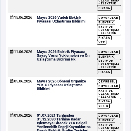
UZLAŞTIRMA
- ELEKTRIK
PIYASA
15.06.2026
Mayıs 2026 Vadeli Elektrik
DUYURULAR
Piyasası Uzlaştırma Bildirimi
ELEKTRIK
KAYIT VE
UZLAŞTIRMA
- ELEKTRIK
PIYASA
VEP
11.06.2026
Mayıs 2026 Elektrik Piyasası
DUYURULAR
Sayaç Verisi Yüklemeleri ve Ön
ELEKTRIK
Uzlaştırma Bildirimi Hk.
KAYIT VE
UZLAŞTIRMA
- ELEKTRIK
PIYASA
05.06.2026
Mayıs 2026 Dönemi Organize
ÇEVRESEL
YEK-G Piyasası Uzlaştırma
DUYURULAR
Bildirimi
KAYIT VE
UZLAŞTIRMA
- ELEKTRIK
PIYASA
YEK-G
01.06.2026
01.07.2021 Tarihinden
DUYURULAR
31.12.2030 Tarihine Kadar
ELEKTRIK
İşletmeye Girecek YEK Belgeli
KAYIT VE
Yenilenebilir Enerji Kaynaklarına
UZLAŞTIRMA
Dayalı Elektrik Üretim Tesisleri
- ELEKTRIK