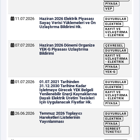
PIYASA
VEP
11.07.2026
Haziran 2026 Elektrik Piyasası
DUYURULAR
Sayaç Verisi Yüklemeleri ve Ön
ELEKTRIK
Uzlaştırma Bildirimi Hk.
KAYIT VE
UZLAŞTIRMA
- ELEKTRIK
07.07.2026
Haziran 2026 Dönemi Organize
ÇEVRESEL
YEK-G Piyasası Uzlaştırma
DUYURULAR
Bildirimi
KAYIT VE
UZLAŞTIRMA
- ELEKTRIK
PIYASA
YEK-G
01.07.2026
01.07.2021 Tarihinden
DUYURULAR
31.12.2030 Tarihine Kadar
ELEKTRIK
İşletmeye Girecek YEK Belgeli
KAYIT VE
Yenilenebilir Enerji Kaynaklarına
UZLAŞTIRMA
Dayalı Elektrik Üretim Tesisleri
- ELEKTRIK
İçin Uygulanacak Fiyatlar Hk.
PIYASA
26.06.2026
Temmuz 2026 Toplayıcı
DUYURULAR
Hareketleri Listelerinin
ELEKTRIK
Yayınlanması
PIYASA
SERBEST
TÜKETICI