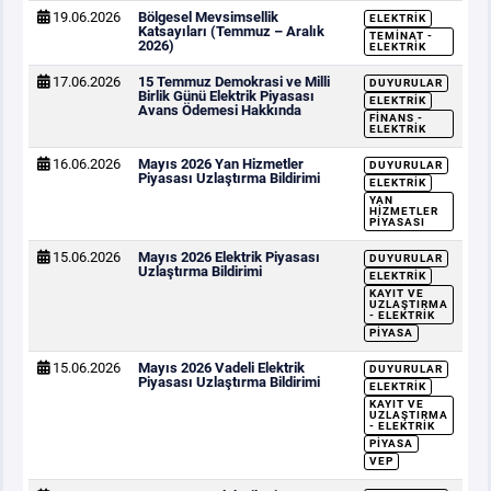
19.06.2026
Bölgesel Mevsimsellik
ELEKTRIK
Katsayıları (Temmuz – Aralık
TEMINAT -
2026)
ELEKTRIK
17.06.2026
15 Temmuz Demokrasi ve Milli
DUYURULAR
Birlik Günü Elektrik Piyasası
ELEKTRIK
Avans Ödemesi Hakkında
FINANS -
ELEKTRIK
16.06.2026
Mayıs 2026 Yan Hizmetler
DUYURULAR
Piyasası Uzlaştırma Bildirimi
ELEKTRIK
YAN
HIZMETLER
PIYASASI
15.06.2026
Mayıs 2026 Elektrik Piyasası
DUYURULAR
Uzlaştırma Bildirimi
ELEKTRIK
KAYIT VE
UZLAŞTIRMA
- ELEKTRIK
PIYASA
15.06.2026
Mayıs 2026 Vadeli Elektrik
DUYURULAR
Piyasası Uzlaştırma Bildirimi
ELEKTRIK
KAYIT VE
UZLAŞTIRMA
- ELEKTRIK
PIYASA
VEP