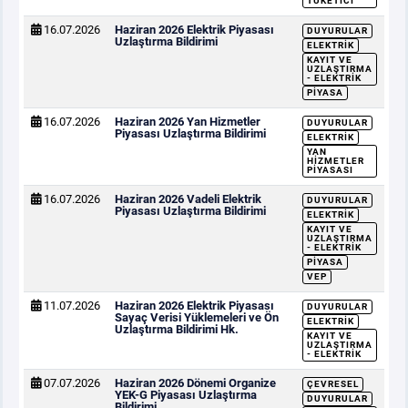
TÜKETICI
16.07.2026
Haziran 2026 Elektrik Piyasası
DUYURULAR
Uzlaştırma Bildirimi
ELEKTRIK
KAYIT VE
UZLAŞTIRMA
- ELEKTRIK
PIYASA
16.07.2026
Haziran 2026 Yan Hizmetler
DUYURULAR
Piyasası Uzlaştırma Bildirimi
ELEKTRIK
YAN
HIZMETLER
PIYASASI
16.07.2026
Haziran 2026 Vadeli Elektrik
DUYURULAR
Piyasası Uzlaştırma Bildirimi
ELEKTRIK
KAYIT VE
UZLAŞTIRMA
- ELEKTRIK
PIYASA
VEP
11.07.2026
Haziran 2026 Elektrik Piyasası
DUYURULAR
Sayaç Verisi Yüklemeleri ve Ön
ELEKTRIK
Uzlaştırma Bildirimi Hk.
KAYIT VE
UZLAŞTIRMA
- ELEKTRIK
07.07.2026
Haziran 2026 Dönemi Organize
ÇEVRESEL
YEK-G Piyasası Uzlaştırma
DUYURULAR
Bildirimi