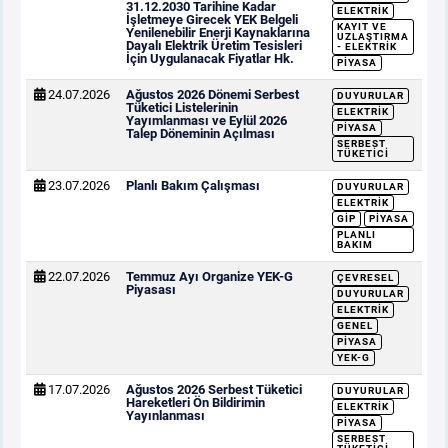
31.12.2030 Tarihine Kadar
ELEKTRIK
İşletmeye Girecek YEK Belgeli
KAYIT VE
Yenilenebilir Enerji Kaynaklarına
UZLAŞTIRMA
Dayalı Elektrik Üretim Tesisleri
- ELEKTRIK
İçin Uygulanacak Fiyatlar Hk.
PIYASA
24.07.2026
Ağustos 2026 Dönemi Serbest
DUYURULAR
Tüketici Listelerinin
ELEKTRIK
Yayımlanması ve Eylül 2026
PIYASA
Talep Döneminin Açılması
SERBEST
TÜKETICI
23.07.2026
Planlı Bakım Çalışması
DUYURULAR
ELEKTRIK
GİP
PIYASA
PLANLI
BAKIM
22.07.2026
Temmuz Ayı Organize YEK-G
ÇEVRESEL
Piyasası
DUYURULAR
ELEKTRIK
GENEL
PIYASA
YEK-G
17.07.2026
Ağustos 2026 Serbest Tüketici
DUYURULAR
Hareketleri Ön Bildirimin
ELEKTRIK
Yayınlanması
PIYASA
SERBEST