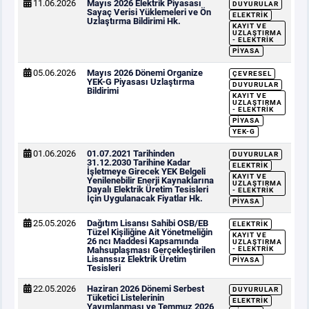
11.06.2026
Mayıs 2026 Elektrik Piyasası
DUYURULAR
Sayaç Verisi Yüklemeleri ve Ön
ELEKTRIK
Uzlaştırma Bildirimi Hk.
KAYIT VE
UZLAŞTIRMA
- ELEKTRIK
PIYASA
05.06.2026
Mayıs 2026 Dönemi Organize
ÇEVRESEL
YEK-G Piyasası Uzlaştırma
DUYURULAR
Bildirimi
KAYIT VE
UZLAŞTIRMA
- ELEKTRIK
PIYASA
YEK-G
01.06.2026
01.07.2021 Tarihinden
DUYURULAR
31.12.2030 Tarihine Kadar
ELEKTRIK
İşletmeye Girecek YEK Belgeli
KAYIT VE
Yenilenebilir Enerji Kaynaklarına
UZLAŞTIRMA
Dayalı Elektrik Üretim Tesisleri
- ELEKTRIK
İçin Uygulanacak Fiyatlar Hk.
PIYASA
25.05.2026
Dağıtım Lisansı Sahibi OSB/EB
ELEKTRIK
Tüzel Kişiliğine Ait Yönetmeliğin
KAYIT VE
26 ncı Maddesi Kapsamında
UZLAŞTIRMA
Mahsuplaşması Gerçekleştirilen
- ELEKTRIK
Lisanssız Elektrik Üretim
PIYASA
Tesisleri
22.05.2026
Haziran 2026 Dönemi Serbest
DUYURULAR
Tüketici Listelerinin
ELEKTRIK
Yayımlanması ve Temmuz 2026