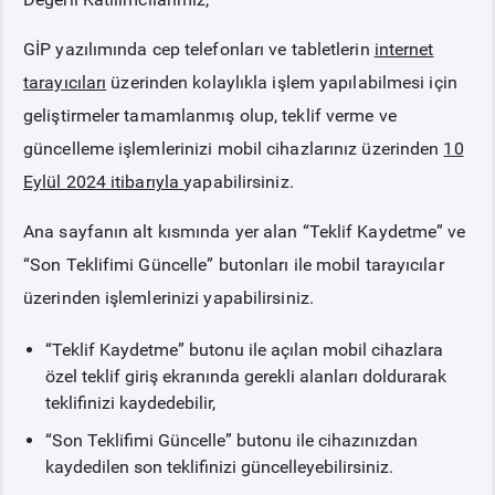
GİP yazılımında cep telefonları ve tabletlerin
internet
PİYASA
KAYIT
SÜRECİ
tarayıcıları
üzerinden kolaylıkla işlem yapılabilmesi için
geliştirmeler tamamlanmış olup, teklif verme ve
SERBEST TÜKETİCİ
güncelleme işlemlerinizi mobil cihazlarınız üzerinden
10
Eylül 2024 itibarıyla
yapabilirsiniz.
MALİ UZLAŞTIRMA
Ana sayfanın alt kısmında yer alan “Teklif Kaydetme” ve
TEMİNAT
“Son Teklifimi Güncelle” butonları ile mobil tarayıcılar
üzerinden işlemlerinizi yapabilirsiniz.
BÜLTENLER
“Teklif Kaydetme” butonu ile açılan mobil cihazlara
özel teklif giriş ekranında gerekli alanları doldurarak
DUYURULAR
teklifinizi kaydedebilir,
“Son Teklifimi Güncelle” butonu ile cihazınızdan
BT HİZMET YÖNETİM SİSTEMİ POLİTİKAMIZ
kaydedilen son teklifinizi güncelleyebilirsiniz.