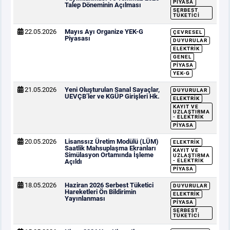
PIYASA
Talep Döneminin Açılması
SERBEST
TÜKETICI
22.05.2026
Mayıs Ayı Organize YEK-G
ÇEVRESEL
Piyasası
DUYURULAR
ELEKTRIK
GENEL
PIYASA
YEK-G
21.05.2026
Yeni Oluşturulan Sanal Sayaçlar,
DUYURULAR
UEVÇB’ler ve KGÜP Girişleri Hk.
ELEKTRIK
KAYIT VE
UZLAŞTIRMA
- ELEKTRIK
PIYASA
20.05.2026
Lisanssız Üretim Modülü (LÜM)
ELEKTRIK
Saatlik Mahsuplaşma Ekranları
KAYIT VE
Simülasyon Ortamında İşleme
UZLAŞTIRMA
Açıldı
- ELEKTRIK
PIYASA
18.05.2026
Haziran 2026 Serbest Tüketici
DUYURULAR
Hareketleri Ön Bildirimin
ELEKTRIK
Yayınlanması
PIYASA
SERBEST
TÜKETICI