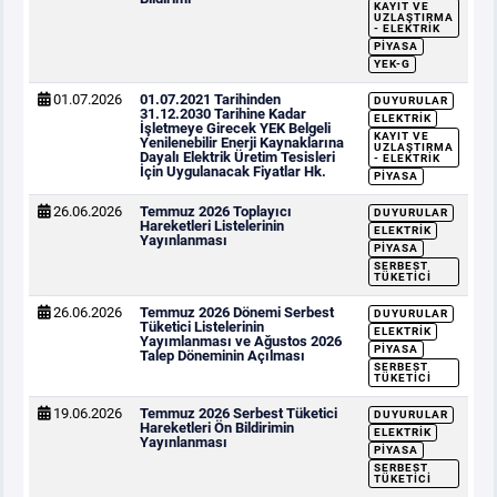
KAYIT VE
UZLAŞTIRMA
- ELEKTRIK
PIYASA
YEK-G
01.07.2026
01.07.2021 Tarihinden
DUYURULAR
31.12.2030 Tarihine Kadar
ELEKTRIK
İşletmeye Girecek YEK Belgeli
KAYIT VE
Yenilenebilir Enerji Kaynaklarına
UZLAŞTIRMA
Dayalı Elektrik Üretim Tesisleri
- ELEKTRIK
İçin Uygulanacak Fiyatlar Hk.
PIYASA
26.06.2026
Temmuz 2026 Toplayıcı
DUYURULAR
Hareketleri Listelerinin
ELEKTRIK
Yayınlanması
PIYASA
SERBEST
TÜKETICI
26.06.2026
Temmuz 2026 Dönemi Serbest
DUYURULAR
Tüketici Listelerinin
ELEKTRIK
Yayımlanması ve Ağustos 2026
PIYASA
Talep Döneminin Açılması
SERBEST
TÜKETICI
19.06.2026
Temmuz 2026 Serbest Tüketici
DUYURULAR
Hareketleri Ön Bildirimin
ELEKTRIK
Yayınlanması
PIYASA
SERBEST
TÜKETICI