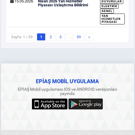
15.05.2026
Nisan 2026 Yan Hizmetler
DUYURULAR
Piyasası Uzlaştırma Bildirimi
ELEKTRIK
GENEL
YAN
HIZMETLER
PIYASASI
Sayfa: 1 / 59
1
2
3
…
59
»
EPİAŞ MOBİL UYGULAMA
EPİAŞ Mobil uygulaması IOS ve ANDROID versiyonları
yayında