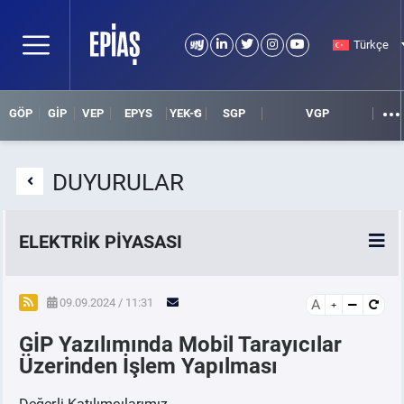
Türkçe
GÖP
GİP
VEP
EPYS
YEK-G
SGP
VGP
DUYURULAR
ELEKTRİK PİYASASI
SPOT ELEKTRİK PİYASALARI
09.09.2024 / 11:31
A
GİP Yazılımında Mobil Tarayıcılar
ÖRNEK FİNANS BELGELERİ
Üzerinden İşlem Yapılması
VADELİ ELEKTRİK PİYASASI
Değerli Katılımcılarımız,