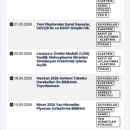
ELEKTRIK
GENEL
PIYASA
YEK-G
21.05.2026
Yeni Oluşturulan Sanal Sayaçlar,
DUYURULAR
UEVÇB’ler ve KGÜP Girişleri Hk.
ELEKTRIK
KAYIT VE
UZLAŞTIRMA
- ELEKTRIK
PIYASA
20.05.2026
Lisanssız Üretim Modülü (LÜM)
ELEKTRIK
Saatlik Mahsuplaşma Ekranları
KAYIT VE
Simülasyon Ortamında İşleme
UZLAŞTIRMA
Açıldı
- ELEKTRIK
PIYASA
18.05.2026
Haziran 2026 Serbest Tüketici
DUYURULAR
Hareketleri Ön Bildirimin
ELEKTRIK
Yayınlanması
PIYASA
SERBEST
TÜKETICI
15.05.2026
Nisan 2026 Yan Hizmetler
DUYURULAR
Piyasası Uzlaştırma Bildirimi
ELEKTRIK
GENEL
YAN
HIZMETLER
PIYASASI