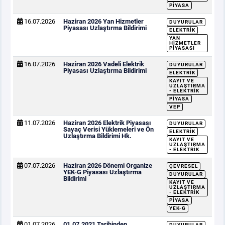
PIYASA
16.07.2026
Haziran 2026 Yan Hizmetler
DUYURULAR
Piyasası Uzlaştırma Bildirimi
ELEKTRIK
YAN
HIZMETLER
PIYASASI
16.07.2026
Haziran 2026 Vadeli Elektrik
DUYURULAR
Piyasası Uzlaştırma Bildirimi
ELEKTRIK
KAYIT VE
UZLAŞTIRMA
- ELEKTRIK
PIYASA
VEP
11.07.2026
Haziran 2026 Elektrik Piyasası
DUYURULAR
Sayaç Verisi Yüklemeleri ve Ön
ELEKTRIK
Uzlaştırma Bildirimi Hk.
KAYIT VE
UZLAŞTIRMA
- ELEKTRIK
07.07.2026
Haziran 2026 Dönemi Organize
ÇEVRESEL
YEK-G Piyasası Uzlaştırma
DUYURULAR
Bildirimi
KAYIT VE
UZLAŞTIRMA
- ELEKTRIK
PIYASA
YEK-G
01.07.2026
01.07.2021 Tarihinden
DUYURULAR