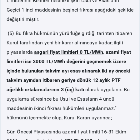
Limitlerinin Belirlenmesine İlişkin Usul ve Esasların
Geçici 1 inci maddesinin beşinci fıkrası aşağıdaki şekilde
değiştirilmiştir.
(5) Bu fıkra hükmünün yürürlüğe girdiği tarihten itibaren
Kurul tarafından yeni bir karar alınıncaya kadar; ilgili
piyasalarda
asgari fiyat limitleri 0 TL/MWh
,
azami fiyat
limitleri ise 2000 TL/MWh değerini geçmemek üzere
içinde bulunulan takvim ayı esas alınarak iki ay önceki
takvim ayından itibaren geriye dönük 12 aylık PTF
ağırlıklı ortalamalarının 3 (üç) katı
olarak uygulanır. Bu
uygulama süresince bu Usul ve Esasların 4 üncü
maddesinin ikinci fıkrası hükümleri uygulanmaz.”
hükmünü içermekte olup, Kurul Kararı uyarınca;
Gün Öncesi Piyasasında azami fiyat limiti 16-31 Ekim