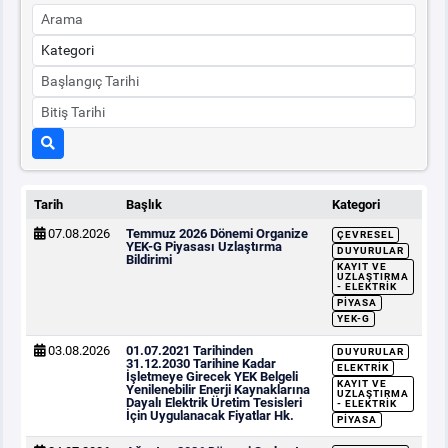
Tarih
Başlık
Kategori
07.08.2026
Temmuz 2026 Dönemi Organize
ÇEVRESEL
YEK-G Piyasası Uzlaştırma
DUYURULAR
Bildirimi
KAYIT VE
UZLAŞTIRMA
- ELEKTRIK
PIYASA
YEK-G
03.08.2026
01.07.2021 Tarihinden
DUYURULAR
31.12.2030 Tarihine Kadar
ELEKTRIK
İşletmeye Girecek YEK Belgeli
KAYIT VE
Yenilenebilir Enerji Kaynaklarına
UZLAŞTIRMA
Dayalı Elektrik Üretim Tesisleri
- ELEKTRIK
İçin Uygulanacak Fiyatlar Hk.
PIYASA