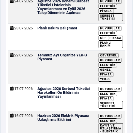
24.07.2026
Ağustos 2026 Dönemi Serbest
DUYURULAR
Tüketici Listelerinin
ELEKTRIK
Yayımlanması ve Eylül 2026
PIYASA
Talep Döneminin Açılması
SERBEST
TÜKETICI
23.07.2026
Planlı Bakım Çalışması
DUYURULAR
ELEKTRIK
GİP
PIYASA
PLANLI
BAKIM
22.07.2026
Temmuz Ayı Organize YEK-G
ÇEVRESEL
Piyasası
DUYURULAR
ELEKTRIK
GENEL
PIYASA
YEK-G
17.07.2026
Ağustos 2026 Serbest Tüketici
DUYURULAR
Hareketleri Ön Bildirimin
ELEKTRIK
Yayınlanması
PIYASA
SERBEST
TÜKETICI
16.07.2026
Haziran 2026 Elektrik Piyasası
DUYURULAR
Uzlaştırma Bildirimi
ELEKTRIK
KAYIT VE
UZLAŞTIRMA
- ELEKTRIK