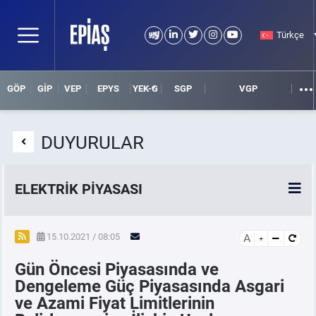
Türkçe
GÖP
GİP
VEP
EPYS
YEK-G
SGP
VGP
DUYURULAR
ELEKTRİK PİYASASI
SPOT ELEKTRİK PİYASALARI
15.10.2021 / 08:05
A
Gün Öncesi Piyasasında ve
ÖRNEK FİNANS BELGELERİ
Dengeleme Güç Piyasasında Asgari
ve Azami Fiyat Limitlerinin
VADELİ ELEKTRİK PİYASASI