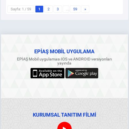
Sayfa: 1 / 59
1
2
3
…
59
»
EPİAŞ MOBİL UYGULAMA
EPİAŞ Mobil uygulaması IOS ve ANDROID versiyonları
yayında
KURUMSAL TANITIM FİLMİ