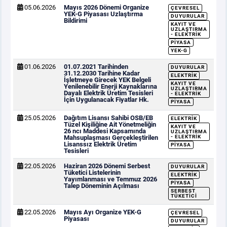
05.06.2026
Mayıs 2026 Dönemi Organize
ÇEVRESEL
YEK-G Piyasası Uzlaştırma
DUYURULAR
Bildirimi
KAYIT VE
UZLAŞTIRMA
- ELEKTRIK
PIYASA
YEK-G
01.06.2026
01.07.2021 Tarihinden
DUYURULAR
31.12.2030 Tarihine Kadar
ELEKTRIK
İşletmeye Girecek YEK Belgeli
KAYIT VE
Yenilenebilir Enerji Kaynaklarına
UZLAŞTIRMA
Dayalı Elektrik Üretim Tesisleri
- ELEKTRIK
İçin Uygulanacak Fiyatlar Hk.
PIYASA
25.05.2026
Dağıtım Lisansı Sahibi OSB/EB
ELEKTRIK
Tüzel Kişiliğine Ait Yönetmeliğin
KAYIT VE
26 ncı Maddesi Kapsamında
UZLAŞTIRMA
Mahsuplaşması Gerçekleştirilen
- ELEKTRIK
Lisanssız Elektrik Üretim
PIYASA
Tesisleri
22.05.2026
Haziran 2026 Dönemi Serbest
DUYURULAR
Tüketici Listelerinin
ELEKTRIK
Yayımlanması ve Temmuz 2026
PIYASA
Talep Döneminin Açılması
SERBEST
TÜKETICI
22.05.2026
Mayıs Ayı Organize YEK-G
ÇEVRESEL
Piyasası
DUYURULAR