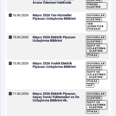
ELEKTRIK
Avans Ödemesi Hakkında
FINANS -
ELEKTRIK
16.06.2026
Mayıs 2026 Yan Hizmetler
DUYURULAR
Piyasası Uzlaştırma Bildirimi
ELEKTRIK
YAN
HIZMETLER
PIYASASI
15.06.2026
Mayıs 2026 Elektrik Piyasası
DUYURULAR
Uzlaştırma Bildirimi
ELEKTRIK
KAYIT VE
UZLAŞTIRMA
- ELEKTRIK
PIYASA
15.06.2026
Mayıs 2026 Vadeli Elektrik
DUYURULAR
Piyasası Uzlaştırma Bildirimi
ELEKTRIK
KAYIT VE
UZLAŞTIRMA
- ELEKTRIK
PIYASA
VEP
11.06.2026
Mayıs 2026 Elektrik Piyasası
DUYURULAR
Sayaç Verisi Yüklemeleri ve Ön
ELEKTRIK
Uzlaştırma Bildirimi Hk.
KAYIT VE
UZLAŞTIRMA
- ELEKTRIK
PIYASA