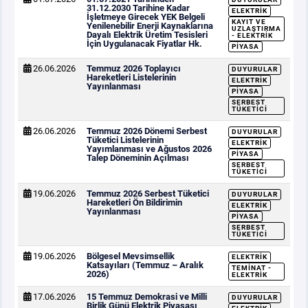
31.12.2030 Tarihine Kadar
ELEKTRIK
İşletmeye Girecek YEK Belgeli
KAYIT VE
Yenilenebilir Enerji Kaynaklarına
UZLAŞTIRMA
Dayalı Elektrik Üretim Tesisleri
- ELEKTRIK
İçin Uygulanacak Fiyatlar Hk.
PIYASA
26.06.2026
Temmuz 2026 Toplayıcı
DUYURULAR
Hareketleri Listelerinin
ELEKTRIK
Yayınlanması
PIYASA
SERBEST
TÜKETICI
26.06.2026
Temmuz 2026 Dönemi Serbest
DUYURULAR
Tüketici Listelerinin
ELEKTRIK
Yayımlanması ve Ağustos 2026
PIYASA
Talep Döneminin Açılması
SERBEST
TÜKETICI
19.06.2026
Temmuz 2026 Serbest Tüketici
DUYURULAR
Hareketleri Ön Bildirimin
ELEKTRIK
Yayınlanması
PIYASA
SERBEST
TÜKETICI
19.06.2026
Bölgesel Mevsimsellik
ELEKTRIK
Katsayıları (Temmuz – Aralık
TEMINAT -
2026)
ELEKTRIK
17.06.2026
15 Temmuz Demokrasi ve Milli
DUYURULAR
Birlik Günü Elektrik Piyasası