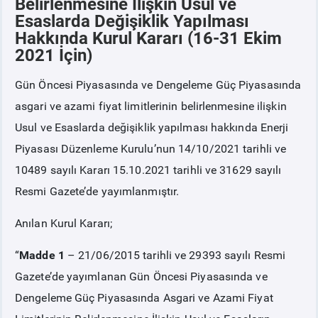
Belirlenmesine İlişkin Usul ve
Esaslarda Değişiklik Yapılması
Hakkında Kurul Kararı (16-31 Ekim
PİYASA
KAYIT
SÜRECİ
2021 İçin)
SERBEST TÜKETİCİ
Gün Öncesi Piyasasında ve Dengeleme Güç Piyasasında
asgari ve azami fiyat limitlerinin belirlenmesine ilişkin
MALİ UZLAŞTIRMA
Usul ve Esaslarda değişiklik yapılması hakkında Enerji
Piyasası Düzenleme Kurulu’nun 14/10/2021 tarihli ve
TEMİNAT
10489 sayılı Kararı 15.10.2021 tarihli ve 31629 sayılı
Resmi Gazete’de yayımlanmıştır.
BÜLTENLER
Anılan Kurul Kararı;
DUYURULAR
“
Madde 1
– 21/06/2015 tarihli ve 29393 sayılı Resmi
Gazete’de yayımlanan Gün Öncesi Piyasasında ve
BT HİZMET YÖNETİM SİSTEMİ POLİTİKAMIZ
Dengeleme Güç Piyasasında Asgari ve Azami Fiyat