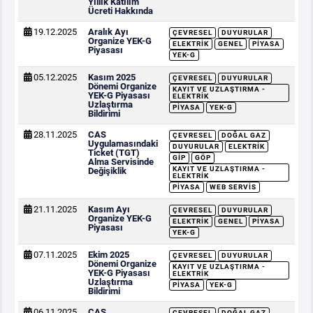
Yıllık Katılım
Ücreti Hakkında
19.12.2025
Aralık Ayı
ÇEVRESEL
DUYURULAR
Organize YEK-G
ELEKTRIK
GENEL
PIYASA
Piyasası
YEK-G
05.12.2025
Kasım 2025
ÇEVRESEL
DUYURULAR
Dönemi Organize
KAYIT VE UZLAŞTIRMA -
YEK-G Piyasası
ELEKTRIK
Uzlaştırma
PIYASA
YEK-G
Bildirimi
28.11.2025
CAS
ÇEVRESEL
DOĞAL GAZ
Uygulamasındaki
DUYURULAR
ELEKTRIK
Ticket (TGT)
GİP
GÖP
Alma Servisinde
KAYIT VE UZLAŞTIRMA -
Değişiklik
ELEKTRIK
PIYASA
WEB SERVIS
21.11.2025
Kasım Ayı
ÇEVRESEL
DUYURULAR
Organize YEK-G
ELEKTRIK
GENEL
PIYASA
Piyasası
YEK-G
07.11.2025
Ekim 2025
ÇEVRESEL
DUYURULAR
Dönemi Organize
KAYIT VE UZLAŞTIRMA -
YEK-G Piyasası
ELEKTRIK
Uzlaştırma
PIYASA
YEK-G
Bildirimi
06.11.2025
CAS
ÇEVRESEL
DOĞAL GAZ