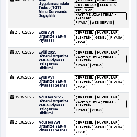
Uygulamasındaki
DUYURULAR
ELEKTRIK
Ticket (TGT)
GİP
GÖP
Alma Servisinde
KAYIT VE UZLAŞTIRMA -
Değişiklik
ELEKTRIK
PIYASA
WEB SERVIS
21.10.2025
Ekim Ayı
ÇEVRESEL
DUYURULAR
Organize YEK-G
ELEKTRIK
GENEL
PIYASA
Piyasası
YEK-G
07.10.2025
Eylül 2025
ÇEVRESEL
DUYURULAR
Dönemi Organize
KAYIT VE UZLAŞTIRMA -
YEK-G Piyasası
ELEKTRIK
Uzlaştırma
PIYASA
YEK-G
Bildirimi
19.09.2025
Eylül Ayı
ÇEVRESEL
DUYURULAR
Organize YEK-G
ELEKTRIK
GENEL
PIYASA
Piyasası Seansı
YEK-G
05.09.2025
Ağustos 2025
ÇEVRESEL
DUYURULAR
Dönemi Organize
KAYIT VE UZLAŞTIRMA -
YEK-G Piyasası
ELEKTRIK
Uzlaştırma
PIYASA
YEK-G
Bildirimi
21.08.2025
Ağustos Ayı
ÇEVRESEL
DUYURULAR
Organize YEK-G
ELEKTRIK
GENEL
PIYASA
Piyasası Seansı
YEK-G