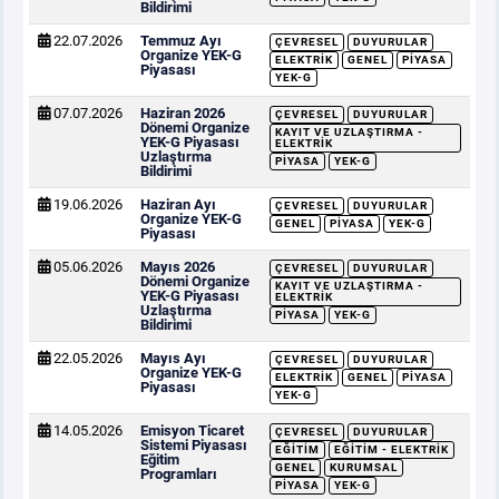
Bildirimi
22.07.2026
Temmuz Ayı
ÇEVRESEL
DUYURULAR
Organize YEK-G
ELEKTRIK
GENEL
PIYASA
Piyasası
YEK-G
07.07.2026
Haziran 2026
ÇEVRESEL
DUYURULAR
Dönemi Organize
KAYIT VE UZLAŞTIRMA -
YEK-G Piyasası
ELEKTRIK
Uzlaştırma
PIYASA
YEK-G
Bildirimi
19.06.2026
Haziran Ayı
ÇEVRESEL
DUYURULAR
Organize YEK-G
GENEL
PIYASA
YEK-G
Piyasası
05.06.2026
Mayıs 2026
ÇEVRESEL
DUYURULAR
Dönemi Organize
KAYIT VE UZLAŞTIRMA -
YEK-G Piyasası
ELEKTRIK
Uzlaştırma
PIYASA
YEK-G
Bildirimi
22.05.2026
Mayıs Ayı
ÇEVRESEL
DUYURULAR
Organize YEK-G
ELEKTRIK
GENEL
PIYASA
Piyasası
YEK-G
14.05.2026
Emisyon Ticaret
ÇEVRESEL
DUYURULAR
Sistemi Piyasası
EĞITIM
EĞITIM - ELEKTRIK
Eğitim
GENEL
KURUMSAL
Programları
PIYASA
YEK-G