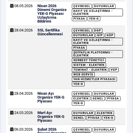
08.05.2026
Nisan 2026
ÇEVRESEL
DUYURULAR
Dönemi Organize
KAYIT VE UZLAŞTIRMA -
YEK-G Piyasası
ELEKTRIK
Uzlaştırma
PIYASA
YEK-G
Bildirimi
28.04.2026
SSL Sertifika
ÇEVRESEL
DGP
Güncellenmesi
DUYURULAR
GİP
GÖP
KAYIT VE UZLAŞTIRMA -
ELEKTRIK
PIYASA
ŞEFFAFLIK PLATFORMU -
ELEKTRIK
SERBEST TÜKETICI
SISTEM - ELEKTRIK
TEMINAT - ELEKTRIK
VEP
WEB SERVIS
YAN HIZMETLER PIYASASI
YEK-G
28.04.2026
Nisan Ayı
ÇEVRESEL
DUYURULAR
Organize YEK-G
ELEKTRIK
GENEL
PIYASA
Piyasası
YEK-G
24.03.2026
Mart Ayı
DUYURULAR
ELEKTRIK
Organize YEK-G
GENEL
PIYASA
YEK-G
Piyasası
06.03.2026
Şubat 2026
ÇEVRESEL
DUYURULAR