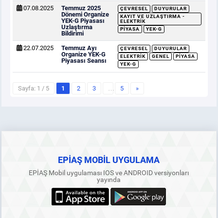
07.08.2025
Temmuz 2025
ÇEVRESEL
DUYURULAR
Dönemi Organize
KAYIT VE UZLAŞTIRMA -
YEK-G Piyasası
ELEKTRIK
Uzlaştırma
PIYASA
YEK-G
Bildirimi
22.07.2025
Temmuz Ayı
ÇEVRESEL
DUYURULAR
Organize YEK-G
ELEKTRIK
GENEL
PIYASA
Piyasası Seansı
YEK-G
Sayfa: 1 / 5
1
2
3
…
5
»
EPİAŞ MOBİL UYGULAMA
EPİAŞ Mobil uygulaması IOS ve ANDROID versiyonları
yayında