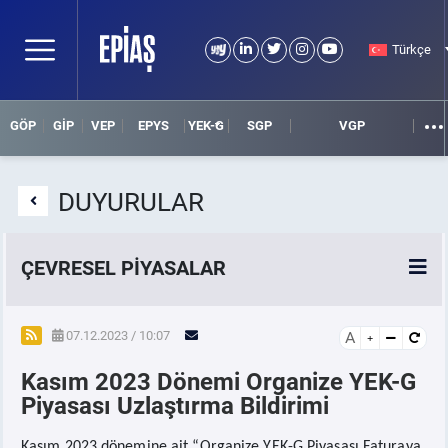
Türkçe
GÖP
GİP
VEP
EPYS
YEK-G
SGP
VGP
DUYURULAR
ÇEVRESEL PİYASALAR
YEK-G Piyasası
07.12.2023 / 10:07
A
Kasım 2023 Dönemi Organize YEK-G
YEK-G Nedir?
Piyasası Uzlaştırma Bildirimi
Kasım 2023 dönemine ait “Organize YEK-G Piyasası Faturaya