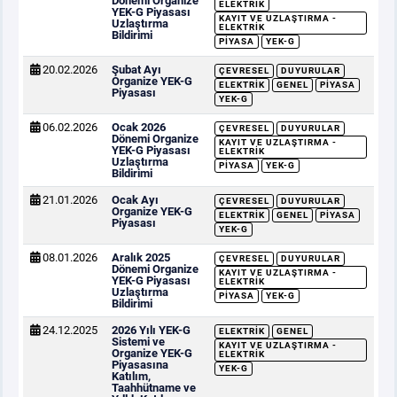
Dönemi Organize
ELEKTRIK
YEK-G Piyasası
KAYIT VE UZLAŞTIRMA -
Uzlaştırma
ELEKTRIK
Bildirimi
PIYASA
YEK-G
20.02.2026
Şubat Ayı
ÇEVRESEL
DUYURULAR
Organize YEK-G
ELEKTRIK
GENEL
PIYASA
Piyasası
YEK-G
06.02.2026
Ocak 2026
ÇEVRESEL
DUYURULAR
Dönemi Organize
KAYIT VE UZLAŞTIRMA -
YEK-G Piyasası
ELEKTRIK
Uzlaştırma
PIYASA
YEK-G
Bildirimi
21.01.2026
Ocak Ayı
ÇEVRESEL
DUYURULAR
Organize YEK-G
ELEKTRIK
GENEL
PIYASA
Piyasası
YEK-G
08.01.2026
Aralık 2025
ÇEVRESEL
DUYURULAR
Dönemi Organize
KAYIT VE UZLAŞTIRMA -
YEK-G Piyasası
ELEKTRIK
Uzlaştırma
PIYASA
YEK-G
Bildirimi
24.12.2025
2026 Yılı YEK-G
ELEKTRIK
GENEL
Sistemi ve
KAYIT VE UZLAŞTIRMA -
Organize YEK-G
ELEKTRIK
Piyasasına
YEK-G
Katılım,
Taahhütname ve