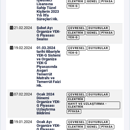
İşletmeci
ELEKTRIK
GENEL
PIYASA
Lisansına
YEK-G
Sahip Tüzel
Kişilerin 2023
Yılı İtfa
Süreçleri Hk.
21.02.2024
Şubat Ayı
ÇEVRESEL
DUYURULAR
Organize YEK-
ELEKTRIK
GENEL
PIYASA
G Piyasası
YEK-G
Seansı
19.02.2024
01.03.2024
ÇEVRESEL
DUYURULAR
tarihi itibariyle
YEK-G
YEK-G Sistemi
ve Organize
YEK-G
Piyasasında
Asgari
Temerrüt
Matrahı ve
Temerrüt Faizi
Hk.
07.02.2024
Ocak 2024
ÇEVRESEL
DUYURULAR
Dönemi
ELEKTRIK
Organize YEK-
KAYIT VE UZLAŞTIRMA -
G Piyasası
ELEKTRIK
Uzlaştırma
PIYASA
Bildirimi
19.01.2024
Ocak Ayı
ÇEVRESEL
DUYURULAR
Organize YEK-
ELEKTRIK
GENEL
PIYASA
G Piyasası