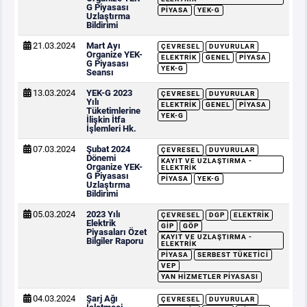
G Piyasası
PIYASA
YEK-G
Uzlaştırma
Bildirimi
21.03.2024
Mart Ayı
ÇEVRESEL
DUYURULAR
Organize YEK-
ELEKTRIK
GENEL
PIYASA
G Piyasası
YEK-G
Seansı
13.03.2024
YEK-G 2023
ÇEVRESEL
DUYURULAR
Yılı
ELEKTRIK
GENEL
PIYASA
Tüketimlerine
YEK-G
İlişkin İtfa
İşlemleri Hk.
07.03.2024
Şubat 2024
ÇEVRESEL
DUYURULAR
Dönemi
KAYIT VE UZLAŞTIRMA -
Organize YEK-
ELEKTRIK
G Piyasası
PIYASA
YEK-G
Uzlaştırma
Bildirimi
05.03.2024
2023 Yılı
ÇEVRESEL
DGP
ELEKTRIK
Elektrik
GİP
GÖP
Piyasaları Özet
KAYIT VE UZLAŞTIRMA -
Bilgiler Raporu
ELEKTRIK
PIYASA
SERBEST TÜKETICI
VEP
YAN HIZMETLER PIYASASI
04.03.2024
Şarj Ağı
ÇEVRESEL
DUYURULAR