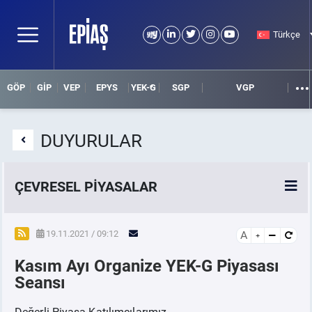
Türkçe
GÖP
GİP
VEP
EPYS
YEK-G
SGP
VGP
DUYURULAR
ÇEVRESEL PİYASALAR
YEK-G Piyasası
19.11.2021 / 09:12
A
Kasım Ayı Organize YEK-G Piyasası
YEK-G Nedir?
Seansı
Değerli Piyasa Katılımcılarımız,