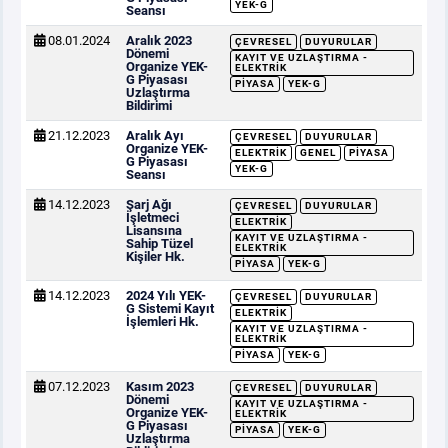
YEK-G
Seansı
08.01.2024
Aralık 2023
ÇEVRESEL
DUYURULAR
Dönemi
KAYIT VE UZLAŞTIRMA -
Organize YEK-
ELEKTRIK
G Piyasası
PIYASA
YEK-G
Uzlaştırma
Bildirimi
21.12.2023
Aralık Ayı
ÇEVRESEL
DUYURULAR
Organize YEK-
ELEKTRIK
GENEL
PIYASA
G Piyasası
YEK-G
Seansı
14.12.2023
Şarj Ağı
ÇEVRESEL
DUYURULAR
İşletmeci
ELEKTRIK
Lisansına
KAYIT VE UZLAŞTIRMA -
Sahip Tüzel
ELEKTRIK
Kişiler Hk.
PIYASA
YEK-G
14.12.2023
2024 Yılı YEK-
ÇEVRESEL
DUYURULAR
G Sistemi Kayıt
ELEKTRIK
İşlemleri Hk.
KAYIT VE UZLAŞTIRMA -
ELEKTRIK
PIYASA
YEK-G
07.12.2023
Kasım 2023
ÇEVRESEL
DUYURULAR
Dönemi
KAYIT VE UZLAŞTIRMA -
Organize YEK-
ELEKTRIK
G Piyasası
PIYASA
YEK-G
Uzlaştırma