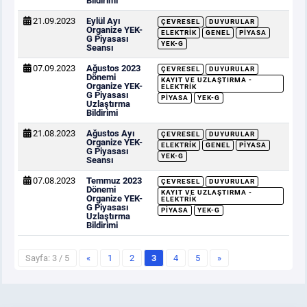
Bildirimi
21.09.2023
Eylül Ayı
ÇEVRESEL
DUYURULAR
Organize YEK-
ELEKTRIK
GENEL
PIYASA
G Piyasası
YEK-G
Seansı
07.09.2023
Ağustos 2023
ÇEVRESEL
DUYURULAR
Dönemi
KAYIT VE UZLAŞTIRMA -
Organize YEK-
ELEKTRIK
G Piyasası
PIYASA
YEK-G
Uzlaştırma
Bildirimi
21.08.2023
Ağustos Ayı
ÇEVRESEL
DUYURULAR
Organize YEK-
ELEKTRIK
GENEL
PIYASA
G Piyasası
YEK-G
Seansı
07.08.2023
Temmuz 2023
ÇEVRESEL
DUYURULAR
Dönemi
KAYIT VE UZLAŞTIRMA -
Organize YEK-
ELEKTRIK
G Piyasası
PIYASA
YEK-G
Uzlaştırma
Bildirimi
Sayfa: 3 / 5
«
1
2
3
4
5
»