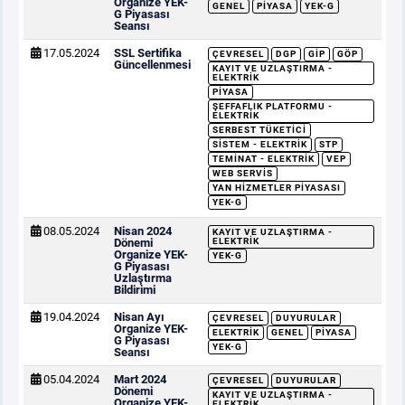
Organize YEK-
GENEL
PIYASA
YEK-G
G Piyasası
Seansı
17.05.2024
SSL Sertifika
ÇEVRESEL
DGP
GİP
GÖP
Güncellenmesi
KAYIT VE UZLAŞTIRMA -
ELEKTRIK
PIYASA
ŞEFFAFLIK PLATFORMU -
ELEKTRIK
SERBEST TÜKETICI
SISTEM - ELEKTRIK
STP
TEMINAT - ELEKTRIK
VEP
WEB SERVIS
YAN HIZMETLER PIYASASI
YEK-G
08.05.2024
Nisan 2024
KAYIT VE UZLAŞTIRMA -
Dönemi
ELEKTRIK
Organize YEK-
YEK-G
G Piyasası
Uzlaştırma
Bildirimi
19.04.2024
Nisan Ayı
ÇEVRESEL
DUYURULAR
Organize YEK-
ELEKTRIK
GENEL
PIYASA
G Piyasası
YEK-G
Seansı
05.04.2024
Mart 2024
ÇEVRESEL
DUYURULAR
Dönemi
KAYIT VE UZLAŞTIRMA -
Organize YEK-
ELEKTRIK