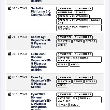
Bildirimi
04.12.2023
Şeffaflık
ÇEVRESEL
DUYURULAR
Platformu 2.0.
KURUMSAL
PIYASA
Canlıya Alındı
ŞEFFAFLIK PLATFORMU
ŞEFFAFLIK PLATFORMU - DOĞAL
GAZ
ŞEFFAFLIK PLATFORMU -
ELEKTRIK
21.11.2023
Kasım Ayı
ÇEVRESEL
DUYURULAR
Organize YEK-
ELEKTRIK
GENEL
PIYASA
G Piyasası
YEK-G
Seansı
07.11.2023
Ekim 2023
ÇEVRESEL
DUYURULAR
Dönemi
KAYIT VE UZLAŞTIRMA -
Organize YEK-
ELEKTRIK
G Piyasası
PIYASA
YEK-G
Uzlaştırma
Bildirimi
20.10.2023
Ekim Ayı
ÇEVRESEL
DUYURULAR
Organize YEK-
ELEKTRIK
GENEL
PIYASA
G Piyasası
YEK-G
Seansı
06.10.2023
Eylül 2023
ÇEVRESEL
DUYURULAR
Dönemi
KAYIT VE UZLAŞTIRMA -
Organize YEK-
ELEKTRIK
G Piyasası
PIYASA
YEK-G
Uzlaştırma