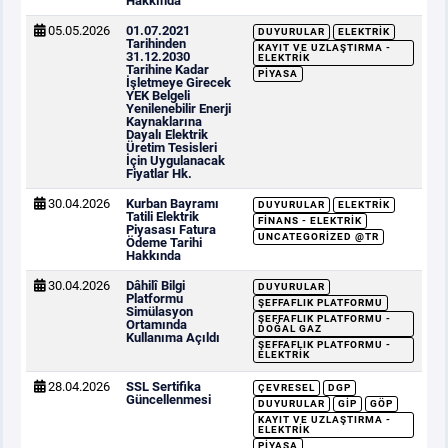
Hakkında
05.05.2026
01.07.2021
DUYURULAR
ELEKTRIK
Tarihinden
KAYIT VE UZLAŞTIRMA -
31.12.2030
ELEKTRIK
Tarihine Kadar
PIYASA
İşletmeye Girecek
YEK Belgeli
Yenilenebilir Enerji
Kaynaklarına
Dayalı Elektrik
Üretim Tesisleri
İçin Uygulanacak
Fiyatlar Hk.
30.04.2026
Kurban Bayramı
DUYURULAR
ELEKTRIK
Tatili Elektrik
FINANS - ELEKTRIK
Piyasası Fatura
UNCATEGORIZED @TR
Ödeme Tarihi
Hakkında
30.04.2026
Dâhilî Bilgi
DUYURULAR
Platformu
ŞEFFAFLIK PLATFORMU
Simülasyon
ŞEFFAFLIK PLATFORMU -
Ortamında
DOĞAL GAZ
Kullanıma Açıldı
ŞEFFAFLIK PLATFORMU -
ELEKTRIK
28.04.2026
SSL Sertifika
ÇEVRESEL
DGP
Güncellenmesi
DUYURULAR
GİP
GÖP
KAYIT VE UZLAŞTIRMA -
ELEKTRIK
PIYASA