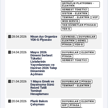
ŞEFFAFLIK PLATFORMU -
ELEKTRIK
SERBEST TÜKETICI
SISTEM - ELEKTRIK
TEMINAT - ELEKTRIK
VEP
WEB SERVIS
YAN HIZMETLER PIYASASI
YEK-G
28.04.2026
Nisan Ayı Organize
ÇEVRESEL
DUYURULAR
YEK-G Piyasası
ELEKTRIK
GENEL
PIYASA
YEK-G
24.04.2026
Mayıs 2026
DUYURULAR
ELEKTRIK
Dönemi Serbest
PIYASA
Tüketici
SERBEST TÜKETICI
Listelerinin
Yayımlanması ve
Haziran 2026 Talep
Döneminin
Açılması
21.04.2026
1 Mayıs Emek ve
DUYURULAR
PIYASA
Dayanışma Günü
TEMINAT - ELEKTRIK
Resmî Tatili
Teminat
Hesaplaması
20.04.2026
Planlı Bakım
DUYURULAR
ELEKTRIK
Çalışması
GİP
PIYASA