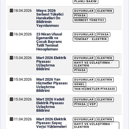
PLANLI BAKIM
18.04.2026
Mayıs 2026
DUYURULAR
ELEKTRIK
Serbest Tüketici
PIYASA
Hareketleri Ön
SERBEST TÜKETICI
Bildirimin
Yayınlanması
16.04.2026
23 Nisan Ulusal
DUYURULAR
PIYASA
Egemenlik ve
TEMINAT - ELEKTRIK
Çocuk Bayramı
Tatili Teminat
Hesaplaması
15.04.2026
Mart 2026 Elektrik
DUYURULAR
ELEKTRIK
Piyasası
KAYIT VE UZLAŞTIRMA -
Uzlaştırma
ELEKTRIK
Bildirimi
PIYASA
15.04.2026
Mart 2026 Yan
DUYURULAR
ELEKTRIK
Hizmetler Piyasası
GENEL
Uzlaştırma
YAN HIZMETLER PIYASASI
Bildirimi
15.04.2026
Mart 2026 Vadeli
DUYURULAR
ELEKTRIK
Elektrik Piyasası
PIYASA
VEP
Uzlaştırma
Bildirimi
11.04.2026
Mart 2026 Elektrik
DUYURULAR
ELEKTRIK
Piyasası Sayaç
KAYIT VE UZLAŞTIRMA -
Verisi Yüklemeleri
ELEKTRIK