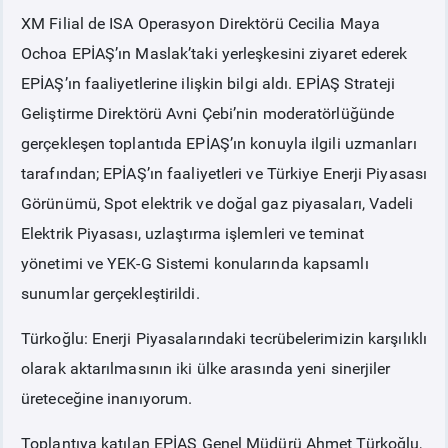
XM Filial de ISA Operasyon Direktörü Cecilia Maya
PİYASA
KAYIT
SÜRECİ
Ochoa EPİAŞ’ın Maslak’taki yerleşkesini ziyaret ederek
EPİAŞ’ın faaliyetlerine ilişkin bilgi aldı. EPİAŞ Strateji
SERBEST TÜKETİCİ
Geliştirme Direktörü Avni Çebi’nin moderatörlüğünde
gerçekleşen toplantıda EPİAŞ’ın konuyla ilgili uzmanları
MALİ UZLAŞTIRMA
tarafından; EPİAŞ’ın faaliyetleri ve Türkiye Enerji Piyasası
Görünümü, Spot elektrik ve doğal gaz piyasaları, Vadeli
TEMİNAT
Elektrik Piyasası, uzlaştırma işlemleri ve teminat
yönetimi ve YEK-G Sistemi konularında kapsamlı
BÜLTENLER
sunumlar gerçekleştirildi.
Türkoğlu: Enerji Piyasalarındaki tecrübelerimizin karşılıklı
DUYURULAR
olarak aktarılmasının iki ülke arasında yeni sinerjiler
üreteceğine inanıyorum.
BT HİZMET YÖNETİM SİSTEMİ POLİTİKAMIZ
Toplantıya katılan EPİAŞ Genel Müdürü Ahmet Türkoğlu,