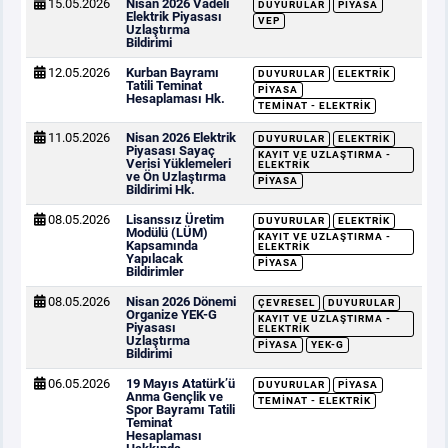
15.05.2026
Nisan 2026 Vadeli
DUYURULAR
PIYASA
Elektrik Piyasası
VEP
Uzlaştırma
Bildirimi
12.05.2026
Kurban Bayramı
DUYURULAR
ELEKTRIK
Tatili Teminat
PIYASA
Hesaplaması Hk.
TEMINAT - ELEKTRIK
11.05.2026
Nisan 2026 Elektrik
DUYURULAR
ELEKTRIK
Piyasası Sayaç
KAYIT VE UZLAŞTIRMA -
Verisi Yüklemeleri
ELEKTRIK
ve Ön Uzlaştırma
PIYASA
Bildirimi Hk.
08.05.2026
Lisanssız Üretim
DUYURULAR
ELEKTRIK
Modülü (LÜM)
KAYIT VE UZLAŞTIRMA -
Kapsamında
ELEKTRIK
Yapılacak
PIYASA
Bildirimler
08.05.2026
Nisan 2026 Dönemi
ÇEVRESEL
DUYURULAR
Organize YEK-G
KAYIT VE UZLAŞTIRMA -
Piyasası
ELEKTRIK
Uzlaştırma
PIYASA
YEK-G
Bildirimi
06.05.2026
19 Mayıs Atatürk’ü
DUYURULAR
PIYASA
Anma Gençlik ve
TEMINAT - ELEKTRIK
Spor Bayramı Tatili
Teminat
Hesaplaması