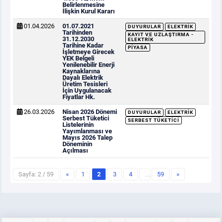
Belirlenmesine
İlişkin Kurul Kararı
01.04.2026
01.07.2021
DUYURULAR
ELEKTRIK
Tarihinden
KAYIT VE UZLAŞTIRMA -
31.12.2030
ELEKTRIK
Tarihine Kadar
PIYASA
İşletmeye Girecek
YEK Belgeli
Yenilenebilir Enerji
Kaynaklarına
Dayalı Elektrik
Üretim Tesisleri
İçin Uygulanacak
Fiyatlar Hk.
26.03.2026
Nisan 2026 Dönemi
DUYURULAR
ELEKTRIK
Serbest Tüketici
SERBEST TÜKETICI
Listelerinin
Yayımlanması ve
Mayıs 2026 Talep
Döneminin
Açılması
Sayfa: 2 / 59
«
1
2
3
4
…
59
»