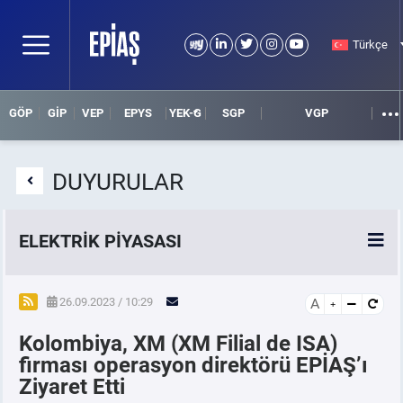
Türkçe
GÖP
GİP
VEP
EPYS
YEK-G
SGP
VGP
DUYURULAR
ELEKTRİK PİYASASI
SPOT ELEKTRİK PİYASALARI
26.09.2023 / 10:29
A
Kolombiya, XM (XM Filial de ISA)
ÖRNEK FİNANS BELGELERİ
firması operasyon direktörü EPİAŞ’ı
Ziyaret Etti
VADELİ ELEKTRİK PİYASASI