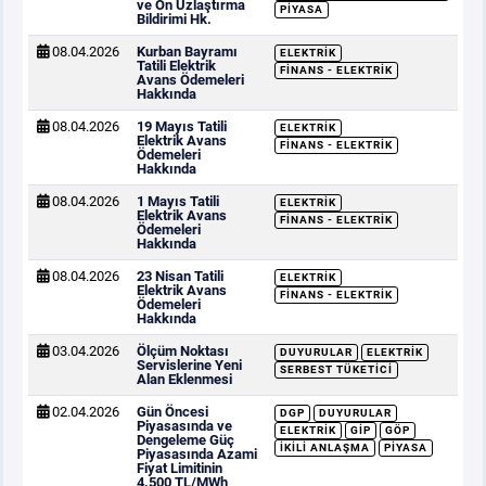
ve Ön Uzlaştırma
PIYASA
Bildirimi Hk.
08.04.2026
Kurban Bayramı
ELEKTRIK
Tatili Elektrik
FINANS - ELEKTRIK
Avans Ödemeleri
Hakkında
08.04.2026
19 Mayıs Tatili
ELEKTRIK
Elektrik Avans
FINANS - ELEKTRIK
Ödemeleri
Hakkında
08.04.2026
1 Mayıs Tatili
ELEKTRIK
Elektrik Avans
FINANS - ELEKTRIK
Ödemeleri
Hakkında
08.04.2026
23 Nisan Tatili
ELEKTRIK
Elektrik Avans
FINANS - ELEKTRIK
Ödemeleri
Hakkında
03.04.2026
Ölçüm Noktası
DUYURULAR
ELEKTRIK
Servislerine Yeni
SERBEST TÜKETICI
Alan Eklenmesi
02.04.2026
Gün Öncesi
DGP
DUYURULAR
Piyasasında ve
ELEKTRIK
GİP
GÖP
Dengeleme Güç
İKILI ANLAŞMA
PIYASA
Piyasasında Azami
Fiyat Limitinin
4.500 TL/MWh