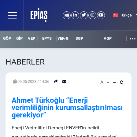
Türkçe
GÖP
GİP
VEP
EPYS
YEK-G
SGP
VGP
HABERLER
09.05.2023 / 14:36
A
HABER ARAMA
DETAYLI ARAMA
Ahmet Türkoğlu “Enerji
verimliliğinin kurumsallaştırılması
gerekiyor”
Enerji Verimliliği Derneği ENVER’in belirli
periyotlarda gerçekleştirdiği ‘Verimli Buluşmalar’