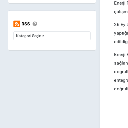
Enerji
çalışm
RSS
26 Eyl
yaptığ
edildiğ
Enerji 
sağlan
doğrult
entegr
doğrul