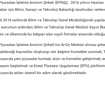
 Piyasaları İşletme Anonim Şirketi (EPİAŞ), 2016 yılının Hazira
aları için Bilim, Sanayi ve Teknoloji Bakanlığı tarafından veril
ül 2016 tarihinde Bilim ve Teknoloji Genel Müdürlüğünde yapılan
ı sunumun ardından, Bilim ve Teknoloji Genel Müdürü Sayın İlk
ini ve ülkemizde bu belgeyi alan sayılı firmalar arasında olduğu
Piyasaları İşletme Anonim Şirketi’nin Ar-Ge Merkezi olması şirketi
abileceği kaynaklar oluşturup veri dağıtım hizmetleri sunmak, T
usunda yeni piyasalar kurmak, ürün ve hizmetler geliştirmek, ener
asyon başlatmak ve Enerji Piyasası Uygulaması (EPU) platfor
tusunda atılan önemli bir adım olarak görülmektedir.