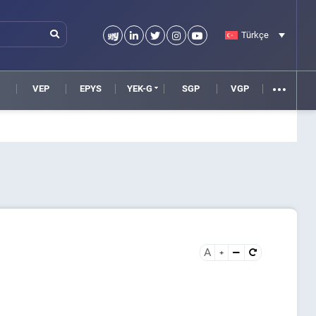
Türkçe
VEP
EPYS
YEK-G
SGP
VGP
A