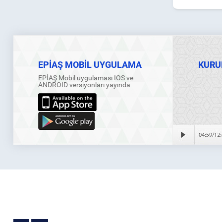
EPİAŞ MOBİL UYGULAMA
KURU
EPİAŞ Mobil uygulaması IOS ve
ANDROID versiyonları yayında