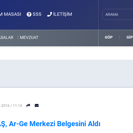
M MASASI
SSS
İLETİŞİM
ASALAR
MEVZUAT
GÖP
GİP
.2016 / 11:14
Ş, Ar-Ge Merkezi Belgesini Aldı