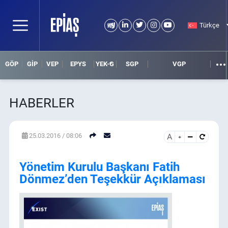
Türkçe
GÖP
GİP
VEP
EPYS
YEK-G
SGP
VGP
HABERLER
25.03.2016 / 08:06
A
HABER ARAMA
DETAYLI ARAMA
Yönetim Kurulu Başkanı Fatih
Dönmez’den Teşekkür Açıklaması