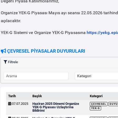
Değerli Piyasa Katılımcılarımız,
Organize YEK-G Piyasası Mayıs ayı seansı 22.05.2026 tarihi
açılacaktır.
YEK-G Sistemi ve Organize YEK-G Piyasasına
https://yekg.epi
ÇEVRESEL PİYASALAR DUYURULARI
Filtrele
Tarih
Başlık
Kategori
07.07.2025
Haziran 2025 Dönemi Organize
ÇEVRESEL
DUYU
YEK-G Piyasası Uzlaştırma
YEK-G
Bildirimi