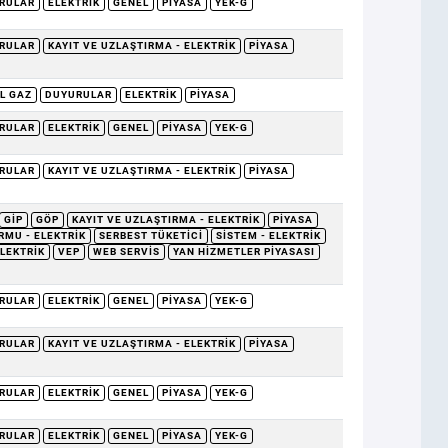
RULAR
ELEKTRIK
GENEL
PIYASA
YEK-G
RULAR
KAYIT VE UZLAŞTIRMA - ELEKTRIK
PIYASA
L GAZ
DUYURULAR
ELEKTRIK
PIYASA
RULAR
ELEKTRIK
GENEL
PIYASA
YEK-G
RULAR
KAYIT VE UZLAŞTIRMA - ELEKTRIK
PIYASA
GİP
GÖP
KAYIT VE UZLAŞTIRMA - ELEKTRIK
PIYASA
RMU - ELEKTRIK
SERBEST TÜKETICI
SISTEM - ELEKTRIK
ELEKTRIK
VEP
WEB SERVIS
YAN HIZMETLER PIYASASI
RULAR
ELEKTRIK
GENEL
PIYASA
YEK-G
RULAR
KAYIT VE UZLAŞTIRMA - ELEKTRIK
PIYASA
RULAR
ELEKTRIK
GENEL
PIYASA
YEK-G
RULAR
ELEKTRIK
GENEL
PIYASA
YEK-G