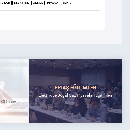
RULAR
ELEKTRIK
GENEL
PIYASA
YEK-G
EPİAŞ EĞİTİMLER
Elektrik ve Doğal Gaz Piyasaları Eğitimleri
k Bültenler