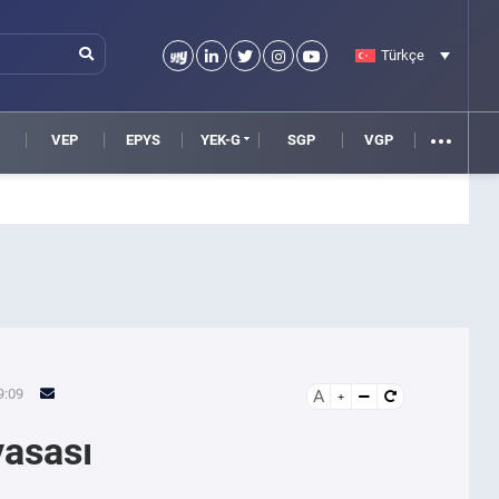
Türkçe
VEP
EPYS
YEK-G
SGP
VGP
9:09
A
yasası