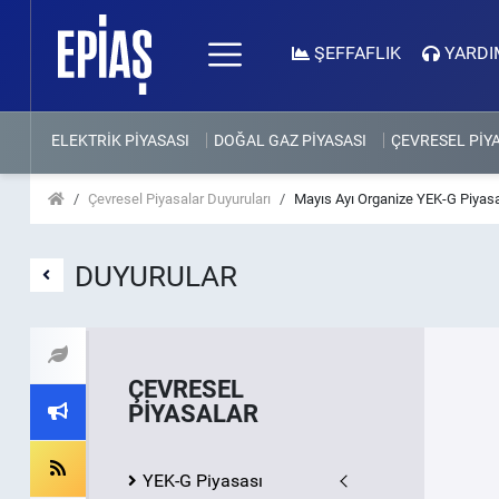
ŞEFFAFLIK
YARDI
ELEKTRİK PİYASASI
DOĞAL GAZ PİYASASI
ÇEVRESEL PİY
Çevresel Piyasalar Duyuruları
Mayıs Ayı Organize YEK-G Piyas
DUYURULAR
ÇEVRESEL
PİYASALAR
YEK-G Piyasası