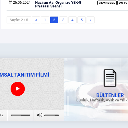
26.06.2024
Haziran Ayı Organize YEK-G
ÇEVRESEL
DUYU
Piyasası Seansı
Sayfa: 2 / 5
«
1
2
3
4
5
»
MSAL TANITIM FİLMİ
BÜLTENLER
Günlük, Haftalık, Aylık ve Yıllı