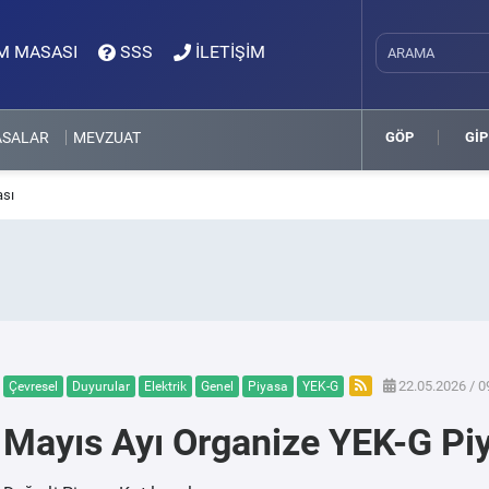
M MASASI
SSS
İLETİŞİM
ASALAR
MEVZUAT
GÖP
GİP
ası
22.05.2026 / 0
Çevresel
Duyurular
Elektrik
Genel
Piyasa
YEK-G
Mayıs Ayı Organize YEK-G Pi