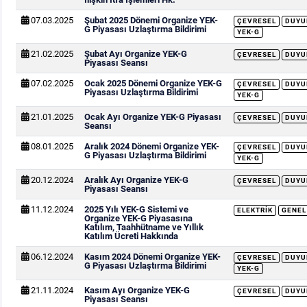
07.03.2025
Şubat 2025 Dönemi Organize YEK-
ÇEVRESEL
DUYU
G Piyasası Uzlaştırma Bildirimi
YEK-G
21.02.2025
Şubat Ayı Organize YEK-G
ÇEVRESEL
DUYU
Piyasası Seansı
07.02.2025
Ocak 2025 Dönemi Organize YEK-G
ÇEVRESEL
DUYU
Piyasası Uzlaştırma Bildirimi
YEK-G
21.01.2025
Ocak Ayı Organize YEK-G Piyasası
ÇEVRESEL
DUYU
Seansı
08.01.2025
Aralık 2024 Dönemi Organize YEK-
ÇEVRESEL
DUYU
G Piyasası Uzlaştırma Bildirimi
YEK-G
20.12.2024
Aralık Ayı Organize YEK-G
ÇEVRESEL
DUYU
Piyasası Seansı
11.12.2024
2025 Yılı YEK-G Sistemi ve
ELEKTRIK
GENEL
Organize YEK-G Piyasasına
Katılım, Taahhütname ve Yıllık
Katılım Ücreti Hakkında
06.12.2024
Kasım 2024 Dönemi Organize YEK-
ÇEVRESEL
DUYU
G Piyasası Uzlaştırma Bildirimi
YEK-G
21.11.2024
Kasım Ayı Organize YEK-G
ÇEVRESEL
DUYU
Piyasası Seansı