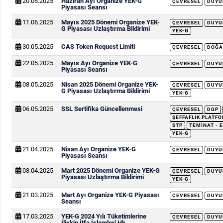
20.06.2025
Haziran Ayı Organize YEK-G
ÇEVRESEL
DUYU
Piyasası Seansı
11.06.2025
Mayıs 2025 Dönemi Organize YEK-
ÇEVRESEL
DUYU
G Piyasası Uzlaştırma Bildirimi
YEK-G
30.05.2025
CAS Token Request Limiti
ÇEVRESEL
DOĞA
22.05.2025
Mayıs Ayı Organize YEK-G
ÇEVRESEL
DUYU
Piyasası Seansı
08.05.2025
Nisan 2025 Dönemi Organize YEK-
ÇEVRESEL
DUYU
G Piyasası Uzlaştırma Bildirimi
YEK-G
06.05.2025
SSL Sertifika Güncellenmesi
ÇEVRESEL
DGP
ŞEFFAFLIK PLATFO
STP
TEMINAT - 
YEK-G
21.04.2025
Nisan Ayı Organize YEK-G
ÇEVRESEL
DUYU
Piyasası Seansı
08.04.2025
Mart 2025 Dönemi Organize YEK-G
ÇEVRESEL
DUYU
Piyasası Uzlaştırma Bildirimi
YEK-G
21.03.2025
Mart Ayı Organize YEK-G Piyasası
ÇEVRESEL
DUYU
Seansı
17.03.2025
YEK-G 2024 Yılı Tüketimlerine
ÇEVRESEL
DUYU
İlişkin İtfa İşlemleri Hk.