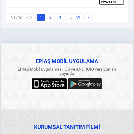
PIYASASI
Sayfa: 1 / 59
1
2
3
…
59
»
EPİAŞ MOBİL UYGULAMA
EPİAŞ Mobil uygulaması IOS ve ANDROID versiyonları
yayında
KURUMSAL TANITIM FİLMİ