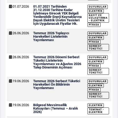
01.07.2026
01.07.2021 Tarihinden
DUYURULAR
31.12.2030 Tarihine Kadar
ELEKTRIK
İşletmeye Girecek YEK Belgeli
KAYIT VE
Yenilenebilir Enerji Kaynaklarına
UZLAŞTIRMA
Dayalı Elektrik Üretim Tesisleri
- ELEKTRIK
İçin Uygulanacak Fiyatlar Hk.
PIYASA
26.06.2026
Temmuz 2026 Toplayıcı
DUYURULAR
Hareketleri Listelerinin
ELEKTRIK
Yayınlanması
PIYASA
SERBEST
TÜKETICI
26.06.2026
Temmuz 2026 Dönemi Serbest
DUYURULAR
Tüketici Listelerinin
ELEKTRIK
Yayımlanması ve Ağustos 2026
PIYASA
Talep Döneminin Açılması
SERBEST
TÜKETICI
19.06.2026
Temmuz 2026 Serbest Tüketici
DUYURULAR
Hareketleri Ön Bildirimin
ELEKTRIK
Yayınlanması
PIYASA
SERBEST
TÜKETICI
19.06.2026
Bölgesel Mevsimsellik
ELEKTRIK
Katsayıları (Temmuz – Aralık
TEMINAT -
2026)
ELEKTRIK