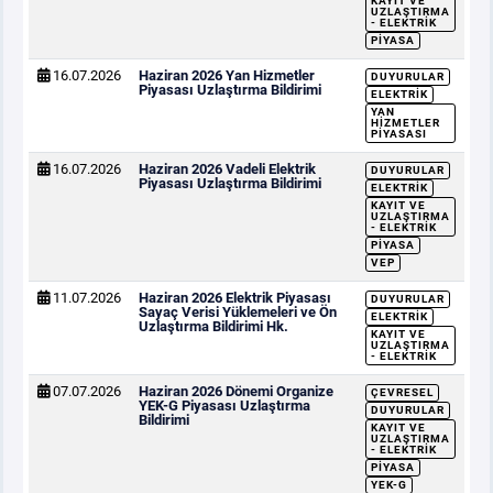
KAYIT VE
UZLAŞTIRMA
- ELEKTRIK
PIYASA
16.07.2026
Haziran 2026 Yan Hizmetler
DUYURULAR
Piyasası Uzlaştırma Bildirimi
ELEKTRIK
YAN
HIZMETLER
PIYASASI
16.07.2026
Haziran 2026 Vadeli Elektrik
DUYURULAR
Piyasası Uzlaştırma Bildirimi
ELEKTRIK
KAYIT VE
UZLAŞTIRMA
- ELEKTRIK
PIYASA
VEP
11.07.2026
Haziran 2026 Elektrik Piyasası
DUYURULAR
Sayaç Verisi Yüklemeleri ve Ön
ELEKTRIK
Uzlaştırma Bildirimi Hk.
KAYIT VE
UZLAŞTIRMA
- ELEKTRIK
07.07.2026
Haziran 2026 Dönemi Organize
ÇEVRESEL
YEK-G Piyasası Uzlaştırma
DUYURULAR
Bildirimi
KAYIT VE
UZLAŞTIRMA
- ELEKTRIK
PIYASA
YEK-G