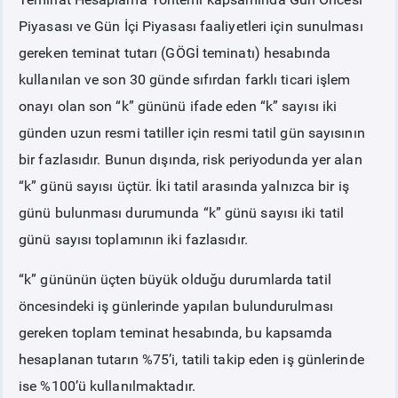
Piyasası ve Gün İçi Piyasası faaliyetleri için sunulması
PİYASA
KAYIT
SÜRECİ
gereken teminat tutarı (GÖGİ teminatı) hesabında
kullanılan ve son 30 günde sıfırdan farklı ticari işlem
SERBEST TÜKETİCİ
onayı olan son “k” gününü ifade eden “k” sayısı iki
günden uzun resmi tatiller için resmi tatil gün sayısının
MALİ UZLAŞTIRMA
bir fazlasıdır. Bunun dışında, risk periyodunda yer alan
“k” günü sayısı üçtür. İki tatil arasında yalnızca bir iş
TEMİNAT
günü bulunması durumunda “k” günü sayısı iki tatil
günü sayısı toplamının iki fazlasıdır.
BÜLTENLER
“k” gününün üçten büyük olduğu durumlarda tatil
DUYURULAR
öncesindeki iş günlerinde yapılan bulundurulması
gereken toplam teminat hesabında, bu kapsamda
BT HİZMET YÖNETİM SİSTEMİ POLİTİKAMIZ
hesaplanan tutarın %75’i, tatili takip eden iş günlerinde
ise %100’ü kullanılmaktadır.