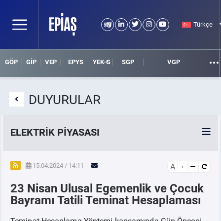
Türkçe
GÖP
GİP
VEP
EPYS
YEK-G
SGP
VGP
DUYURULAR
ELEKTRİK PİYASASI
SPOT ELEKTRİK PİYASALARI
15.04.2024 / 14:11
A
23 Nisan Ulusal Egemenlik ve Çocuk
ÖRNEK FİNANS BELGELERİ
Bayramı Tatili Teminat Hesaplaması
VADELİ ELEKTRİK PİYASASI
Teminat Hesaplama Yöntemi kapsamında Gün Öncesi