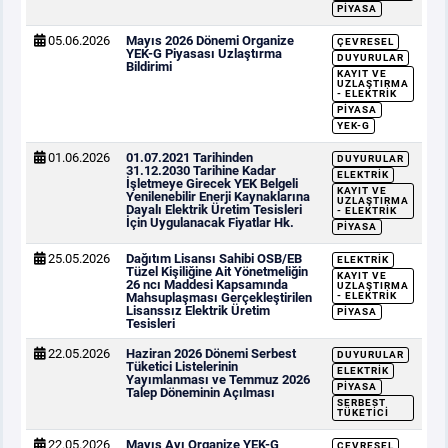
PIYASA
05.06.2026
Mayıs 2026 Dönemi Organize
ÇEVRESEL
YEK-G Piyasası Uzlaştırma
DUYURULAR
Bildirimi
KAYIT VE
UZLAŞTIRMA
- ELEKTRIK
PIYASA
YEK-G
01.06.2026
01.07.2021 Tarihinden
DUYURULAR
31.12.2030 Tarihine Kadar
ELEKTRIK
İşletmeye Girecek YEK Belgeli
KAYIT VE
Yenilenebilir Enerji Kaynaklarına
UZLAŞTIRMA
Dayalı Elektrik Üretim Tesisleri
- ELEKTRIK
İçin Uygulanacak Fiyatlar Hk.
PIYASA
25.05.2026
Dağıtım Lisansı Sahibi OSB/EB
ELEKTRIK
Tüzel Kişiliğine Ait Yönetmeliğin
KAYIT VE
26 ncı Maddesi Kapsamında
UZLAŞTIRMA
Mahsuplaşması Gerçekleştirilen
- ELEKTRIK
Lisanssız Elektrik Üretim
PIYASA
Tesisleri
22.05.2026
Haziran 2026 Dönemi Serbest
DUYURULAR
Tüketici Listelerinin
ELEKTRIK
Yayımlanması ve Temmuz 2026
PIYASA
Talep Döneminin Açılması
SERBEST
TÜKETICI
22.05.2026
Mayıs Ayı Organize YEK-G
ÇEVRESEL