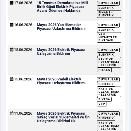
17.06.2026
15 Temmuz Demokrasi ve Milli
DUYURULAR
Birlik Günü Elektrik Piyasası
ELEKTRIK
Avans Ödemesi Hakkında
FINANS -
ELEKTRIK
16.06.2026
Mayıs 2026 Yan Hizmetler
DUYURULAR
Piyasası Uzlaştırma Bildirimi
ELEKTRIK
YAN
HIZMETLER
PIYASASI
15.06.2026
Mayıs 2026 Elektrik Piyasası
DUYURULAR
Uzlaştırma Bildirimi
ELEKTRIK
KAYIT VE
UZLAŞTIRMA
- ELEKTRIK
PIYASA
15.06.2026
Mayıs 2026 Vadeli Elektrik
DUYURULAR
Piyasası Uzlaştırma Bildirimi
ELEKTRIK
KAYIT VE
UZLAŞTIRMA
- ELEKTRIK
PIYASA
VEP
11.06.2026
Mayıs 2026 Elektrik Piyasası
DUYURULAR
Sayaç Verisi Yüklemeleri ve Ön
ELEKTRIK
Uzlaştırma Bildirimi Hk.
KAYIT VE
UZLAŞTIRMA
- ELEKTRIK