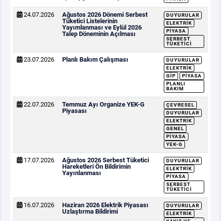
24.07.2026
Ağustos 2026 Dönemi Serbest
DUYURULAR
Tüketici Listelerinin
ELEKTRIK
Yayımlanması ve Eylül 2026
PIYASA
Talep Döneminin Açılması
SERBEST
TÜKETICI
23.07.2026
Planlı Bakım Çalışması
DUYURULAR
ELEKTRIK
GİP
PIYASA
PLANLI
BAKIM
22.07.2026
Temmuz Ayı Organize YEK-G
ÇEVRESEL
Piyasası
DUYURULAR
ELEKTRIK
GENEL
PIYASA
YEK-G
17.07.2026
Ağustos 2026 Serbest Tüketici
DUYURULAR
Hareketleri Ön Bildirimin
ELEKTRIK
Yayınlanması
PIYASA
SERBEST
TÜKETICI
16.07.2026
Haziran 2026 Elektrik Piyasası
DUYURULAR
Uzlaştırma Bildirimi
ELEKTRIK