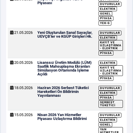
Piyasası
DUYURULAR
ELEKTRIK
GENEL
PIYASA
YEK-G
21.05.2026
Yeni Oluşturulan Sanal Sayaçlar,
DUYURULAR
UEVÇB’ler ve KGÜP Girişleri Hk.
ELEKTRIK
KAYIT VE
UZLAŞTIRMA
- ELEKTRIK
PIYASA
20.05.2026
Lisanssız Üretim Modülü (LÜM)
ELEKTRIK
Saatlik Mahsuplaşma Ekranları
KAYIT VE
Simülasyon Ortamında İşleme
UZLAŞTIRMA
Açıldı
- ELEKTRIK
PIYASA
18.05.2026
Haziran 2026 Serbest Tüketici
DUYURULAR
Hareketleri Ön Bildirimin
ELEKTRIK
Yayınlanması
PIYASA
SERBEST
TÜKETICI
15.05.2026
Nisan 2026 Yan Hizmetler
DUYURULAR
Piyasası Uzlaştırma Bildirimi
ELEKTRIK
GENEL
YAN
HIZMETLER