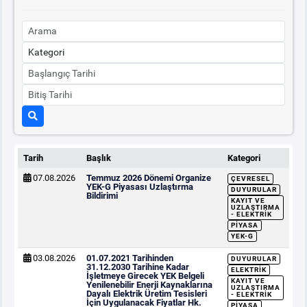
Tarih
Başlık
Kategori
07.08.2026
Temmuz 2026 Dönemi Organize
ÇEVRESEL
YEK-G Piyasası Uzlaştırma
DUYURULAR
Bildirimi
KAYIT VE
UZLAŞTIRMA
- ELEKTRIK
PIYASA
YEK-G
03.08.2026
01.07.2021 Tarihinden
DUYURULAR
31.12.2030 Tarihine Kadar
ELEKTRIK
İşletmeye Girecek YEK Belgeli
KAYIT VE
Yenilenebilir Enerji Kaynaklarına
UZLAŞTIRMA
Dayalı Elektrik Üretim Tesisleri
- ELEKTRIK
İçin Uygulanacak Fiyatlar Hk.
PIYASA