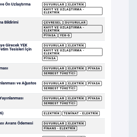
 ve Ön Uzlaştırma
DUYURULAR
ELEKTRIK
KAYIT VE UZLAŞTIRMA -
ELEKTRIK
 Bildirimi
ÇEVRESEL
DUYURULAR
KAYIT VE UZLAŞTIRMA -
ELEKTRIK
PIYASA
YEK-G
eye Girecek YEK
DUYURULAR
ELEKTRIK
etim Tesisleri İçin
KAYIT VE UZLAŞTIRMA -
ELEKTRIK
PIYASA
nması
DUYURULAR
ELEKTRIK
PIYASA
SERBEST TÜKETICI
ımlanması ve Ağustos
DUYURULAR
ELEKTRIK
PIYASA
SERBEST TÜKETICI
 Yayınlanması
DUYURULAR
ELEKTRIK
PIYASA
SERBEST TÜKETICI
6)
ELEKTRIK
TEMINAT - ELEKTRIK
sası Avans Ödemesi
DUYURULAR
ELEKTRIK
FINANS - ELEKTRIK