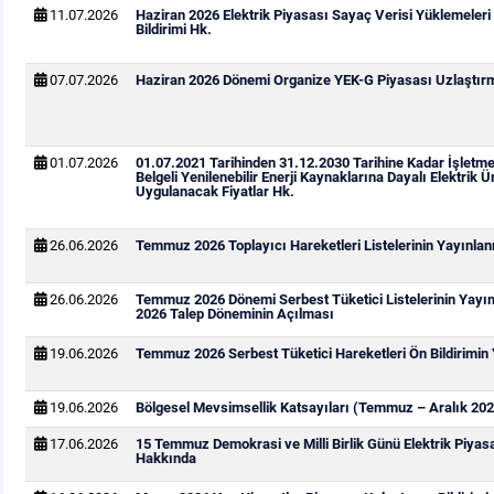
11.07.2026
Haziran 2026 Elektrik Piyasası Sayaç Verisi Yüklemeleri
Bildirimi Hk.
07.07.2026
Haziran 2026 Dönemi Organize YEK-G Piyasası Uzlaştırma
01.07.2026
01.07.2021 Tarihinden 31.12.2030 Tarihine Kadar İşletm
Belgeli Yenilenebilir Enerji Kaynaklarına Dayalı Elektrik Ür
Uygulanacak Fiyatlar Hk.
26.06.2026
Temmuz 2026 Toplayıcı Hareketleri Listelerinin Yayınla
26.06.2026
Temmuz 2026 Dönemi Serbest Tüketici Listelerinin Yay
2026 Talep Döneminin Açılması
19.06.2026
Temmuz 2026 Serbest Tüketici Hareketleri Ön Bildirimin
19.06.2026
Bölgesel Mevsimsellik Katsayıları (Temmuz – Aralık 202
17.06.2026
15 Temmuz Demokrasi ve Milli Birlik Günü Elektrik Piya
Hakkında