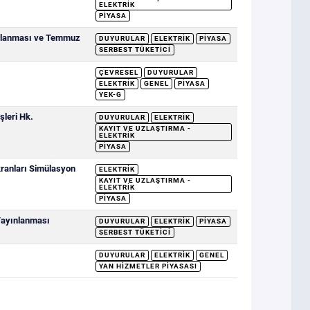
ELEKTRIK
PIYASA
ımlanması ve Temmuz
DUYURULAR
ELEKTRIK
PIYASA
SERBEST TÜKETICI
ÇEVRESEL
DUYURULAR
ELEKTRIK
GENEL
PIYASA
YEK-G
şleri Hk.
DUYURULAR
ELEKTRIK
KAYIT VE UZLAŞTIRMA -
ELEKTRIK
PIYASA
ranları Simülasyon
ELEKTRIK
KAYIT VE UZLAŞTIRMA -
ELEKTRIK
PIYASA
 Yayınlanması
DUYURULAR
ELEKTRIK
PIYASA
SERBEST TÜKETICI
DUYURULAR
ELEKTRIK
GENEL
YAN HIZMETLER PIYASASI