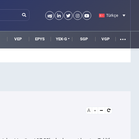
Türkçe
VEP
EPYS
YEK-G
SGP
VGP
A