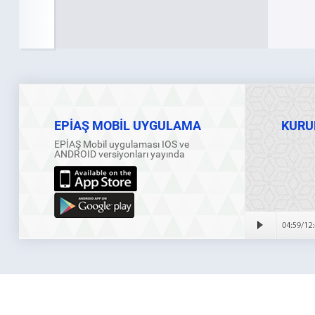
EPİAŞ MOBİL UYGULAMA
KURU
EPİAŞ Mobil uygulaması IOS ve
ANDROID versiyonları yayında