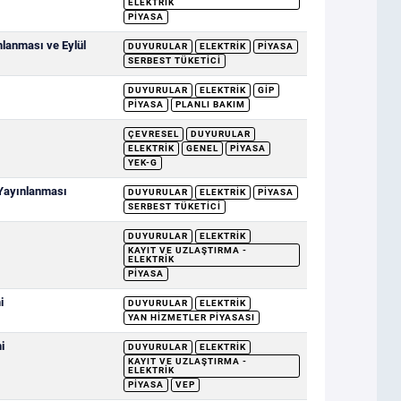
ELEKTRIK
PIYASA
mlanması ve Eylül
DUYURULAR
ELEKTRIK
PIYASA
SERBEST TÜKETICI
DUYURULAR
ELEKTRIK
GİP
PIYASA
PLANLI BAKIM
ÇEVRESEL
DUYURULAR
ELEKTRIK
GENEL
PIYASA
YEK-G
 Yayınlanması
DUYURULAR
ELEKTRIK
PIYASA
SERBEST TÜKETICI
DUYURULAR
ELEKTRIK
KAYIT VE UZLAŞTIRMA -
ELEKTRIK
PIYASA
i
DUYURULAR
ELEKTRIK
YAN HIZMETLER PIYASASI
i
DUYURULAR
ELEKTRIK
KAYIT VE UZLAŞTIRMA -
ELEKTRIK
PIYASA
VEP