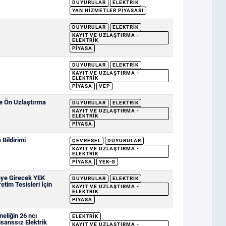
DUYURULAR
ELEKTRIK
YAN HIZMETLER PIYASASI
DUYURULAR
ELEKTRIK
KAYIT VE UZLAŞTIRMA -
ELEKTRIK
PIYASA
DUYURULAR
ELEKTRIK
KAYIT VE UZLAŞTIRMA -
ELEKTRIK
PIYASA
VEP
ve Ön Uzlaştırma
DUYURULAR
ELEKTRIK
KAYIT VE UZLAŞTIRMA -
ELEKTRIK
PIYASA
Bildirimi
ÇEVRESEL
DUYURULAR
KAYIT VE UZLAŞTIRMA -
ELEKTRIK
PIYASA
YEK-G
eye Girecek YEK
DUYURULAR
ELEKTRIK
etim Tesisleri İçin
KAYIT VE UZLAŞTIRMA -
ELEKTRIK
PIYASA
eliğin 26 ncı
ELEKTRIK
sanssız Elektrik
KAYIT VE UZLAŞTIRMA -