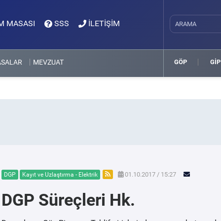
M MASASI
SSS
İLETİŞİM
ASALAR
MEVZUAT
GÖP
GİP
01.10.2017 / 15:27
DGP
Kayıt ve Uzlaştırma - Elektrik
DGP Süreçleri Hk.