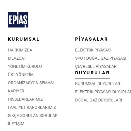
KURUMSAL
PİYASALAR
HAKKIMIZDA
ELEKTRİK PİYASASI
MEVZUAT
SPOT DOĞAL GAZ PİYASASI
YÖNETİM KURULU
ÇEVRESEL PİYASALAR
DUYURULAR
ÜST YÖNETİM
ORGANİZASYON ŞEMASI
KURUMSAL DUYURULAR
KARİYER
ELEKTRİK PİYASASI DUYURLA
HİSSEDARLARIMIZ
DOĞAL GAZ DUYURULARI
FAALİYET RAPORLARIMIZ
SIKÇA SORULAN SORULAR
İLETİŞİM