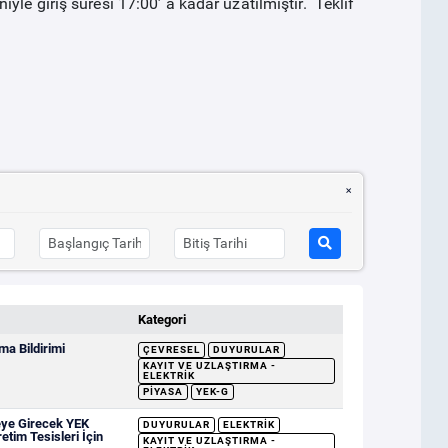
le giriş süresi 17:00’ a kadar uzatılmıştır. Teklif
Kategori
a Bildirimi
ÇEVRESEL
DUYURULAR
KAYIT VE UZLAŞTIRMA -
ELEKTRIK
PIYASA
YEK-G
eye Girecek YEK
DUYURULAR
ELEKTRIK
etim Tesisleri İçin
KAYIT VE UZLAŞTIRMA -