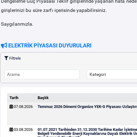
Dengeleme Güç Piyasası Teklif girişlerinde yaşanan hata nedeniy
girişlerinizi bu süre zarfı içerisinde yapabilirsiniz.
Saygılarımızla.
ELEKTRİK PİYASASI DUYURULARI
Filtrele
Tarih
Başlık
07.08.2026
Temmuz 2026 Dönemi Organize YEK-G Piyasası Uzlaştırm
03.08.2026
01.07.2021 Tarihinden 31.12.2030 Tarihine Kadar İşletm
Belgeli Yenilenebilir Enerji Kaynaklarına Dayalı Elektrik Ür