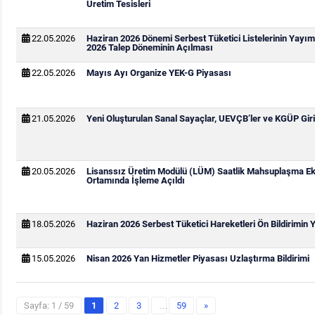
Üretim Tesisleri
22.05.2026
Haziran 2026 Dönemi Serbest Tüketici Listelerinin Yay
2026 Talep Döneminin Açılması
22.05.2026
Mayıs Ayı Organize YEK-G Piyasası
21.05.2026
Yeni Oluşturulan Sanal Sayaçlar, UEVÇB’ler ve KGÜP Giri
20.05.2026
Lisanssız Üretim Modülü (LÜM) Saatlik Mahsuplaşma Ek
Ortamında İşleme Açıldı
18.05.2026
Haziran 2026 Serbest Tüketici Hareketleri Ön Bildirimin
15.05.2026
Nisan 2026 Yan Hizmetler Piyasası Uzlaştırma Bildirimi
Sayfa: 1 / 59
1
2
3
…
59
»