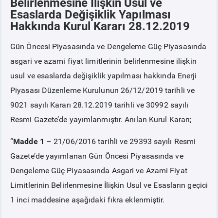
Belirlenmesine İlişkin Usul ve
Esaslarda Değişiklik Yapılması
Hakkında Kurul Kararı 28.12.2019
PİYASA
KAYIT
SÜRECİ
Gün Öncesi Piyasasında ve Dengeleme Güç Piyasasında
SERBEST TÜKETİCİ
asgari ve azami fiyat limitlerinin belirlenmesine ilişkin
usul ve esaslarda değişiklik yapılması hakkında Enerji
MALİ UZLAŞTIRMA
Piyasası Düzenleme Kurulunun 26/12/2019 tarihli ve
9021 sayılı Kararı 28.12.2019 tarihli ve 30992 sayılı
TEMİNAT
Resmi Gazete’de yayımlanmıştır. Anılan Kurul Kararı;
BÜLTENLER
“
Madde 1
– 21/06/2016 tarihli ve 29393 sayılı Resmi
Gazete’de yayımlanan Gün Öncesi Piyasasında ve
DUYURULAR
Dengeleme Güç Piyasasında Asgari ve Azami Fiyat
Limitlerinin Belirlenmesine İlişkin Usul ve Esasların geçici
BT HİZMET YÖNETİM SİSTEMİ POLİTİKAMIZ
1 inci maddesine aşağıdaki fıkra eklenmiştir.