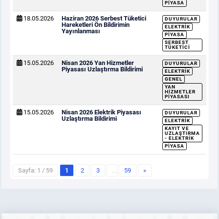
PIYASA
18.05.2026
Haziran 2026 Serbest Tüketici
DUYURULAR
Hareketleri Ön Bildirimin
ELEKTRIK
Yayınlanması
PIYASA
SERBEST
TÜKETICI
15.05.2026
Nisan 2026 Yan Hizmetler
DUYURULAR
Piyasası Uzlaştırma Bildirimi
ELEKTRIK
GENEL
YAN
HIZMETLER
PIYASASI
15.05.2026
Nisan 2026 Elektrik Piyasası
DUYURULAR
Uzlaştırma Bildirimi
ELEKTRIK
KAYIT VE
UZLAŞTIRMA
- ELEKTRIK
PIYASA
Sayfa: 1 / 59
1
2
3
…
59
»