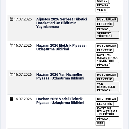
GENEL
PIYASA
YEK-G
17.07.2026
Ağustos 2026 Serbest Tüketici
DUYURULAR
Hareketleri Ön Bildirimin
ELEKTRIK
Yayınlanması
PIYASA
SERBEST
TÜKETICI
16.07.2026
Haziran 2026 Elektrik Piyasası
DUYURULAR
Uzlaştırma Bildirimi
ELEKTRIK
KAYIT VE
UZLAŞTIRMA
- ELEKTRIK
PIYASA
16.07.2026
Haziran 2026 Yan Hizmetler
DUYURULAR
Piyasası Uzlaştırma Bildirimi
ELEKTRIK
YAN
HIZMETLER
PIYASASI
16.07.2026
Haziran 2026 Vadeli Elektrik
DUYURULAR
Piyasası Uzlaştırma Bildirimi
ELEKTRIK
KAYIT VE
UZLAŞTIRMA
- ELEKTRIK
PIYASA
VEP