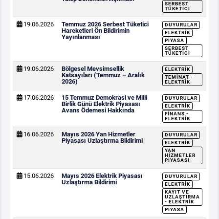
SERBEST
TÜKETICI
19.06.2026
Temmuz 2026 Serbest Tüketici
DUYURULAR
Hareketleri Ön Bildirimin
ELEKTRIK
Yayınlanması
PIYASA
SERBEST
TÜKETICI
19.06.2026
Bölgesel Mevsimsellik
ELEKTRIK
Katsayıları (Temmuz – Aralık
TEMINAT -
2026)
ELEKTRIK
17.06.2026
15 Temmuz Demokrasi ve Milli
DUYURULAR
Birlik Günü Elektrik Piyasası
ELEKTRIK
Avans Ödemesi Hakkında
FINANS -
ELEKTRIK
16.06.2026
Mayıs 2026 Yan Hizmetler
DUYURULAR
Piyasası Uzlaştırma Bildirimi
ELEKTRIK
YAN
HIZMETLER
PIYASASI
15.06.2026
Mayıs 2026 Elektrik Piyasası
DUYURULAR
Uzlaştırma Bildirimi
ELEKTRIK
KAYIT VE
UZLAŞTIRMA
- ELEKTRIK
PIYASA