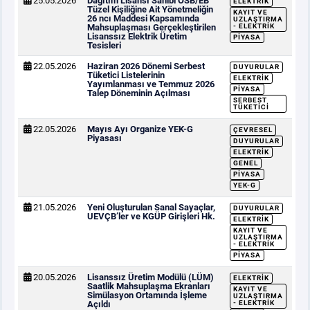
25.05.2026
Dağıtım Lisansı Sahibi OSB/EB
ELEKTRIK
Tüzel Kişiliğine Ait Yönetmeliğin
KAYIT VE
26 ncı Maddesi Kapsamında
UZLAŞTIRMA
Mahsuplaşması Gerçekleştirilen
- ELEKTRIK
Lisanssız Elektrik Üretim
PIYASA
Tesisleri
22.05.2026
Haziran 2026 Dönemi Serbest
DUYURULAR
Tüketici Listelerinin
ELEKTRIK
Yayımlanması ve Temmuz 2026
PIYASA
Talep Döneminin Açılması
SERBEST
TÜKETICI
22.05.2026
Mayıs Ayı Organize YEK-G
ÇEVRESEL
Piyasası
DUYURULAR
ELEKTRIK
GENEL
PIYASA
YEK-G
21.05.2026
Yeni Oluşturulan Sanal Sayaçlar,
DUYURULAR
UEVÇB’ler ve KGÜP Girişleri Hk.
ELEKTRIK
KAYIT VE
UZLAŞTIRMA
- ELEKTRIK
PIYASA
20.05.2026
Lisanssız Üretim Modülü (LÜM)
ELEKTRIK
Saatlik Mahsuplaşma Ekranları
KAYIT VE
Simülasyon Ortamında İşleme
UZLAŞTIRMA
Açıldı
- ELEKTRIK