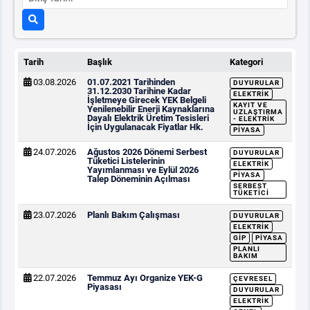
Tarih
Başlık
Kategori
03.08.2026
01.07.2021 Tarihinden
DUYURULAR
31.12.2030 Tarihine Kadar
ELEKTRIK
İşletmeye Girecek YEK Belgeli
KAYIT VE
Yenilenebilir Enerji Kaynaklarına
UZLAŞTIRMA
Dayalı Elektrik Üretim Tesisleri
- ELEKTRIK
İçin Uygulanacak Fiyatlar Hk.
PIYASA
24.07.2026
Ağustos 2026 Dönemi Serbest
DUYURULAR
Tüketici Listelerinin
ELEKTRIK
Yayımlanması ve Eylül 2026
PIYASA
Talep Döneminin Açılması
SERBEST
TÜKETICI
23.07.2026
Planlı Bakım Çalışması
DUYURULAR
ELEKTRIK
GİP
PIYASA
PLANLI
BAKIM
22.07.2026
Temmuz Ayı Organize YEK-G
ÇEVRESEL
Piyasası
DUYURULAR
ELEKTRIK