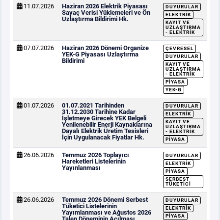
11.07.2026
Haziran 2026 Elektrik Piyasası
DUYURULAR
Sayaç Verisi Yüklemeleri ve Ön
ELEKTRIK
Uzlaştırma Bildirimi Hk.
KAYIT VE
UZLAŞTIRMA
- ELEKTRIK
07.07.2026
Haziran 2026 Dönemi Organize
ÇEVRESEL
YEK-G Piyasası Uzlaştırma
DUYURULAR
Bildirimi
KAYIT VE
UZLAŞTIRMA
- ELEKTRIK
PIYASA
YEK-G
01.07.2026
01.07.2021 Tarihinden
DUYURULAR
31.12.2030 Tarihine Kadar
ELEKTRIK
İşletmeye Girecek YEK Belgeli
KAYIT VE
Yenilenebilir Enerji Kaynaklarına
UZLAŞTIRMA
Dayalı Elektrik Üretim Tesisleri
- ELEKTRIK
İçin Uygulanacak Fiyatlar Hk.
PIYASA
26.06.2026
Temmuz 2026 Toplayıcı
DUYURULAR
Hareketleri Listelerinin
ELEKTRIK
Yayınlanması
PIYASA
SERBEST
TÜKETICI
26.06.2026
Temmuz 2026 Dönemi Serbest
DUYURULAR
Tüketici Listelerinin
ELEKTRIK
Yayımlanması ve Ağustos 2026
PIYASA
Talep Döneminin Açılması