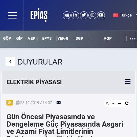
Türkçe
GÖP
GİP
VEP
EPYS
YEK-G
SGP
VGP
DUYURULAR
ELEKTRİK PİYASASI
SPOT ELEKTRİK PİYASALARI
28.12.2019 / 14:07
A
Gün Öncesi Piyasasında ve
ÖRNEK FİNANS BELGELERİ
Dengeleme Güç Piyasasında Asgari
ve Azami Fiyat Limitlerinin
VADELİ ELEKTRİK PİYASASI