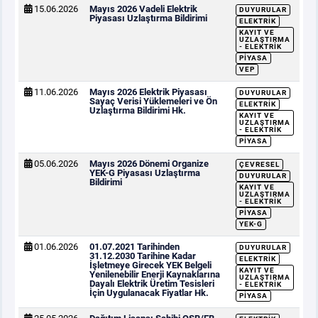
15.06.2026
Mayıs 2026 Vadeli Elektrik
DUYURULAR
Piyasası Uzlaştırma Bildirimi
ELEKTRIK
KAYIT VE
UZLAŞTIRMA
- ELEKTRIK
PIYASA
VEP
11.06.2026
Mayıs 2026 Elektrik Piyasası
DUYURULAR
Sayaç Verisi Yüklemeleri ve Ön
ELEKTRIK
Uzlaştırma Bildirimi Hk.
KAYIT VE
UZLAŞTIRMA
- ELEKTRIK
PIYASA
05.06.2026
Mayıs 2026 Dönemi Organize
ÇEVRESEL
YEK-G Piyasası Uzlaştırma
DUYURULAR
Bildirimi
KAYIT VE
UZLAŞTIRMA
- ELEKTRIK
PIYASA
YEK-G
01.06.2026
01.07.2021 Tarihinden
DUYURULAR
31.12.2030 Tarihine Kadar
ELEKTRIK
İşletmeye Girecek YEK Belgeli
KAYIT VE
Yenilenebilir Enerji Kaynaklarına
UZLAŞTIRMA
Dayalı Elektrik Üretim Tesisleri
- ELEKTRIK
İçin Uygulanacak Fiyatlar Hk.
PIYASA