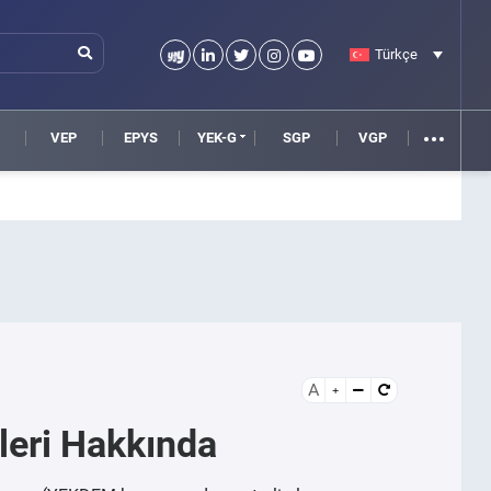
Türkçe
VEP
EPYS
YEK-G
SGP
VGP
A
leri Hakkında