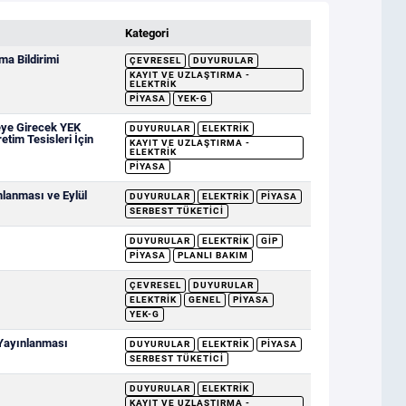
Kategori
a Bildirimi
ÇEVRESEL
DUYURULAR
KAYIT VE UZLAŞTIRMA -
ELEKTRIK
PIYASA
YEK-G
eye Girecek YEK
DUYURULAR
ELEKTRIK
etim Tesisleri İçin
KAYIT VE UZLAŞTIRMA -
ELEKTRIK
PIYASA
mlanması ve Eylül
DUYURULAR
ELEKTRIK
PIYASA
SERBEST TÜKETICI
DUYURULAR
ELEKTRIK
GİP
PIYASA
PLANLI BAKIM
ÇEVRESEL
DUYURULAR
ELEKTRIK
GENEL
PIYASA
YEK-G
 Yayınlanması
DUYURULAR
ELEKTRIK
PIYASA
SERBEST TÜKETICI
DUYURULAR
ELEKTRIK
KAYIT VE UZLAŞTIRMA -