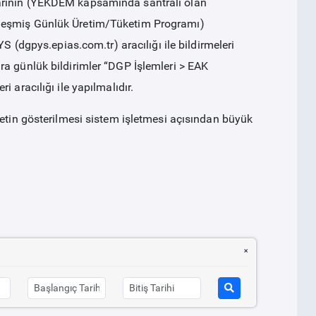
arının (YEKDEM kapsamında santrali olan
nleşmiş Günlük Üretim/Tüketim Programı)
S (dgpys.epias.com.tr) aracılığı ile bildirmeleri
ra günlük bildirimler “DGP İşlemleri > EAK
 aracılığı ile yapılmalıdır.
yetin gösterilmesi sistem işletmesi açısından büyük