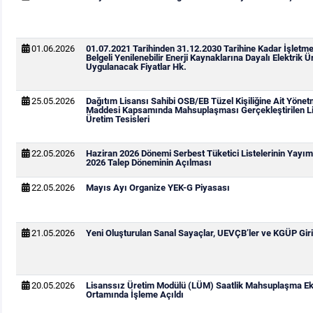
01.06.2026
01.07.2021 Tarihinden 31.12.2030 Tarihine Kadar İşletm
Belgeli Yenilenebilir Enerji Kaynaklarına Dayalı Elektrik Ür
Uygulanacak Fiyatlar Hk.
25.05.2026
Dağıtım Lisansı Sahibi OSB/EB Tüzel Kişiliğine Ait Yönetm
Maddesi Kapsamında Mahsuplaşması Gerçekleştirilen Li
Üretim Tesisleri
22.05.2026
Haziran 2026 Dönemi Serbest Tüketici Listelerinin Yay
2026 Talep Döneminin Açılması
22.05.2026
Mayıs Ayı Organize YEK-G Piyasası
21.05.2026
Yeni Oluşturulan Sanal Sayaçlar, UEVÇB’ler ve KGÜP Giri
20.05.2026
Lisanssız Üretim Modülü (LÜM) Saatlik Mahsuplaşma Ek
Ortamında İşleme Açıldı