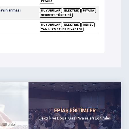
PIYASA
 Yayınlanması
DUYURULAR
ELEKTRIK
PIYASA
SERBEST TÜKETICI
DUYURULAR
ELEKTRIK
GENEL
YAN HIZMETLER PIYASASI
EPİAŞ EĞİTİMLER
Elektrik ve Doğal Gaz Piyasaları Eğitimleri
k Bültenler