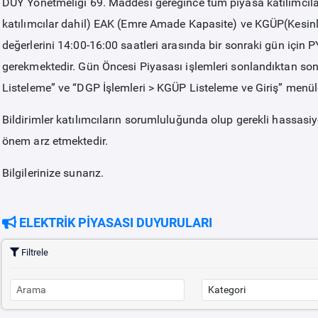
DUY Yönetmeliği 69. Maddesi gereğince tüm piyasa katılımcıl
katılımcılar dahil) EAK (Emre Amade Kapasite) ve KGÜP(Kesi
değerlerini 14:00-16:00 saatleri arasında bir sonraki gün için PY
gerekmektedir. Gün Öncesi Piyasası işlemleri sonlandıktan son
Listeleme” ve “DGP İşlemleri > KGÜP Listeleme ve Giriş” menüleri
Bildirimler katılımcıların sorumluluğunda olup gerekli hassasi
önem arz etmektedir.
Bilgilerinize sunarız.
ELEKTRİK PİYASASI DUYURULARI
Filtrele