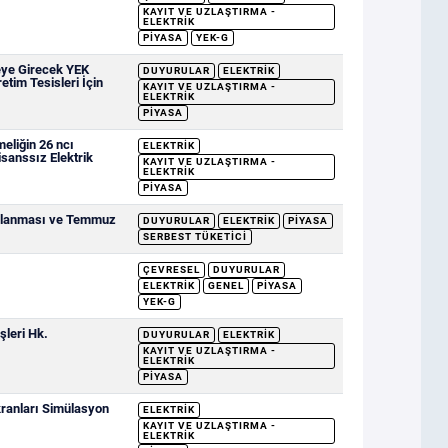
KAYIT VE UZLAŞTIRMA -
ELEKTRIK
PIYASA
YEK-G
eye Girecek YEK
DUYURULAR
ELEKTRIK
etim Tesisleri İçin
KAYIT VE UZLAŞTIRMA -
ELEKTRIK
PIYASA
eliğin 26 ncı
ELEKTRIK
sanssız Elektrik
KAYIT VE UZLAŞTIRMA -
ELEKTRIK
PIYASA
ımlanması ve Temmuz
DUYURULAR
ELEKTRIK
PIYASA
SERBEST TÜKETICI
ÇEVRESEL
DUYURULAR
ELEKTRIK
GENEL
PIYASA
YEK-G
şleri Hk.
DUYURULAR
ELEKTRIK
KAYIT VE UZLAŞTIRMA -
ELEKTRIK
PIYASA
ranları Simülasyon
ELEKTRIK
KAYIT VE UZLAŞTIRMA -
ELEKTRIK