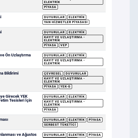
ELEKTRIK
PIYASA
i
DUYURULAR
ELEKTRIK
YAN HIZMETLER PIYASASI
i
DUYURULAR
ELEKTRIK
KAYIT VE UZLAŞTIRMA -
ELEKTRIK
PIYASA
VEP
 ve Ön Uzlaştırma
DUYURULAR
ELEKTRIK
KAYIT VE UZLAŞTIRMA -
ELEKTRIK
 Bildirimi
ÇEVRESEL
DUYURULAR
KAYIT VE UZLAŞTIRMA -
ELEKTRIK
PIYASA
YEK-G
eye Girecek YEK
DUYURULAR
ELEKTRIK
etim Tesisleri İçin
KAYIT VE UZLAŞTIRMA -
ELEKTRIK
PIYASA
nması
DUYURULAR
ELEKTRIK
PIYASA
SERBEST TÜKETICI
ımlanması ve Ağustos
DUYURULAR
ELEKTRIK
PIYASA