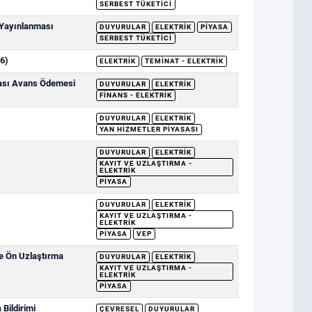
SERBEST TÜKETICI
 Yayınlanması
DUYURULAR
ELEKTRIK
PIYASA
SERBEST TÜKETICI
6)
ELEKTRIK
TEMINAT - ELEKTRIK
sası Avans Ödemesi
DUYURULAR
ELEKTRIK
FINANS - ELEKTRIK
DUYURULAR
ELEKTRIK
YAN HIZMETLER PIYASASI
DUYURULAR
ELEKTRIK
KAYIT VE UZLAŞTIRMA -
ELEKTRIK
PIYASA
DUYURULAR
ELEKTRIK
KAYIT VE UZLAŞTIRMA -
ELEKTRIK
PIYASA
VEP
ve Ön Uzlaştırma
DUYURULAR
ELEKTRIK
KAYIT VE UZLAŞTIRMA -
ELEKTRIK
PIYASA
Bildirimi
ÇEVRESEL
DUYURULAR