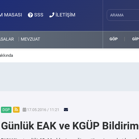
M MASASI
SSS
İLETİŞİM
ASALAR
MEVZUAT
GÖP
GİP
Hakkında
17.05.2016 / 11:21
DGP
Günlük EAK ve KGÜP Bildirim