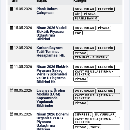
Tarih
Başlık
Kategori
15.05.2026
Planlı Bakım
DUYURULAR
ELEKTRIK
Çalışması
GİP
PIYASA
PLANLI BAKIM
15.05.2026
Nisan 2026 Vadeli
DUYURULAR
PIYASA
Elektrik Piyasası
VEP
Uzlaştırma
Bildirimi
12.05.2026
Kurban Bayramı
DUYURULAR
ELEKTRIK
Tatili Teminat
PIYASA
Hesaplaması Hk.
TEMINAT - ELEKTRIK
11.05.2026
Nisan 2026 Elektrik
DUYURULAR
ELEKTRIK
Piyasası Sayaç
KAYIT VE UZLAŞTIRMA -
Verisi Yüklemeleri
ELEKTRIK
ve Ön Uzlaştırma
PIYASA
Bildirimi Hk.
08.05.2026
Lisanssız Üretim
DUYURULAR
ELEKTRIK
Modülü (LÜM)
KAYIT VE UZLAŞTIRMA -
Kapsamında
ELEKTRIK
Yapılacak
PIYASA
Bildirimler
08.05.2026
Nisan 2026 Dönemi
ÇEVRESEL
DUYURULAR
Organize YEK-G
KAYIT VE UZLAŞTIRMA -
Piyasası
ELEKTRIK
Uzlaştırma
PIYASA
YEK-G
Bildirimi