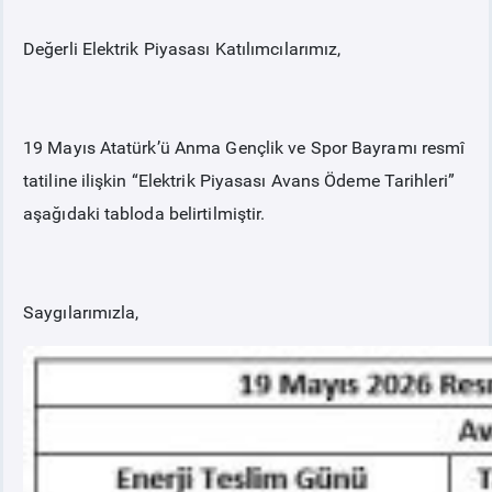
Değerli Elektrik Piyasası Katılımcılarımız,
PİYASA
KAYIT
SÜRECİ
SERBEST TÜKETİCİ
19 Mayıs Atatürk’ü Anma Gençlik ve Spor Bayramı resmî
tatiline ilişkin “Elektrik Piyasası Avans Ödeme Tarihleri”
MALİ UZLAŞTIRMA
aşağıdaki tabloda belirtilmiştir.
TEMİNAT
Saygılarımızla,
BÜLTENLER
DUYURULAR
BT HİZMET YÖNETİM SİSTEMİ POLİTİKAMIZ