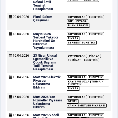
Resmî Tatili
Teminat
Hesaplaması
20.04.2026
Planlı Bakım
DUYURULAR
ELEKTRIK
Çalışması
GİP
PIYASA
PLANLI BAKIM
18.04.2026
Mayıs 2026
DUYURULAR
ELEKTRIK
Serbest Tüketici
PIYASA
Hareketleri Ön
SERBEST TÜKETICI
Bildirimin
Yayınlanması
16.04.2026
23 Nisan Ulusal
DUYURULAR
PIYASA
Egemenlik ve
TEMINAT - ELEKTRIK
Çocuk Bayramı
Tatili Teminat
Hesaplaması
15.04.2026
Mart 2026 Elektrik
DUYURULAR
ELEKTRIK
Piyasası
KAYIT VE UZLAŞTIRMA -
Uzlaştırma
ELEKTRIK
Bildirimi
PIYASA
15.04.2026
Mart 2026 Yan
DUYURULAR
ELEKTRIK
Hizmetler Piyasası
GENEL
Uzlaştırma
YAN HIZMETLER PIYASASI
Bildirimi
15.04.2026
Mart 2026 Vadeli
DUYURULAR
ELEKTRIK