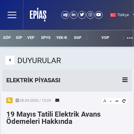
Türkçe
GÖP
GİP
VEP
EPYS
YEK-G
SGP
VGP
DUYURULAR
ELEKTRİK PİYASASI
SPOT ELEKTRİK PİYASALARI
08.04.2026 / 15:24
A
19 Mayıs Tatili Elektrik Avans
ÖRNEK FİNANS BELGELERİ
Ödemeleri Hakkında
VADELİ ELEKTRİK PİYASASI