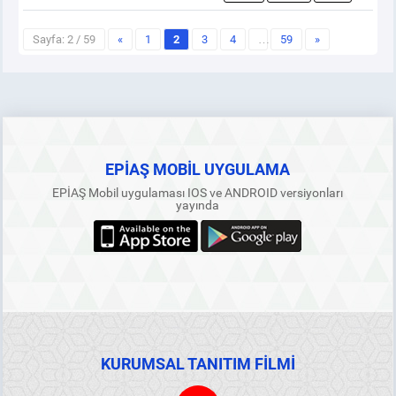
Sayfa: 2 / 59
«
1
2
3
4
…
59
»
EPİAŞ MOBİL UYGULAMA
EPİAŞ Mobil uygulaması IOS ve ANDROID versiyonları
yayında
KURUMSAL TANITIM FİLMİ