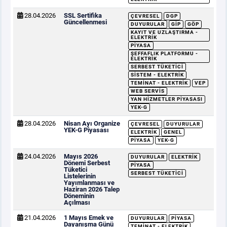
28.04.2026
SSL Sertifika
ÇEVRESEL
DGP
Güncellenmesi
DUYURULAR
GİP
GÖP
KAYIT VE UZLAŞTIRMA -
ELEKTRIK
PIYASA
ŞEFFAFLIK PLATFORMU -
ELEKTRIK
SERBEST TÜKETICI
SISTEM - ELEKTRIK
TEMINAT - ELEKTRIK
VEP
WEB SERVIS
YAN HIZMETLER PIYASASI
YEK-G
28.04.2026
Nisan Ayı Organize
ÇEVRESEL
DUYURULAR
YEK-G Piyasası
ELEKTRIK
GENEL
PIYASA
YEK-G
24.04.2026
Mayıs 2026
DUYURULAR
ELEKTRIK
Dönemi Serbest
PIYASA
Tüketici
SERBEST TÜKETICI
Listelerinin
Yayımlanması ve
Haziran 2026 Talep
Döneminin
Açılması
21.04.2026
1 Mayıs Emek ve
DUYURULAR
PIYASA
Dayanışma Günü
TEMINAT - ELEKTRIK