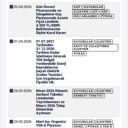
02.04.2026
Gün Öncesi
DGP
DUYURULAR
Piyasasında ve
ELEKTRIK
GİP
GÖP
Dengeleme Güç
İKILI ANLAŞMA
PIYASA
Piyasasında Azami
Fiyat Limitinin
4.500 TL/MWh
Belirlenmesine
İlişkin Kurul Kararı
01.04.2026
01.07.2021
DUYURULAR
ELEKTRIK
Tarihinden
KAYIT VE UZLAŞTIRMA -
31.12.2030
ELEKTRIK
Tarihine Kadar
PIYASA
İşletmeye Girecek
YEK Belgeli
Yenilenebilir Enerji
Kaynaklarına
Dayalı Elektrik
Üretim Tesisleri
İçin Uygulanacak
Fiyatlar Hk.
26.03.2026
Nisan 2026 Dönemi
DUYURULAR
ELEKTRIK
Serbest Tüketici
SERBEST TÜKETICI
Listelerinin
Yayımlanması ve
Mayıs 2026 Talep
Döneminin
Açılması
24.03.2026
Mart Ayı Organize
DUYURULAR
ELEKTRIK
YEK-G Piyasası
GENEL
PIYASA
YEK-G