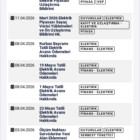
Elektrik Piyasası
PIYASA
VEP
Uzlaştırma
Bildirimi
11.04.2026
Mart 2026 Elektrik
DUYURULAR
ELEKTRIK
Piyasası Sayaç
KAYIT VE UZLAŞTIRMA -
Verisi Yüklemeleri
ELEKTRIK
ve Ön Uzlaştırma
PIYASA
Bildirimi Hk.
08.04.2026
Kurban Bayramı
ELEKTRIK
Tatili Elektrik
FINANS - ELEKTRIK
Avans Ödemeleri
Hakkında
08.04.2026
19 Mayıs Tatili
ELEKTRIK
Elektrik Avans
FINANS - ELEKTRIK
Ödemeleri
Hakkında
08.04.2026
1 Mayıs Tatili
ELEKTRIK
Elektrik Avans
FINANS - ELEKTRIK
Ödemeleri
Hakkında
08.04.2026
23 Nisan Tatili
ELEKTRIK
Elektrik Avans
FINANS - ELEKTRIK
Ödemeleri
Hakkında
03.04.2026
Ölçüm Noktası
DUYURULAR
ELEKTRIK
Servislerine Yeni
SERBEST TÜKETICI
Alan Eklenmesi