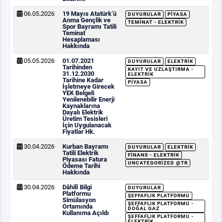
06.05.2026
19 Mayıs Atatürk’ü
DUYURULAR
PIYASA
Anma Gençlik ve
TEMINAT - ELEKTRIK
Spor Bayramı Tatili
Teminat
Hesaplaması
Hakkında
05.05.2026
01.07.2021
DUYURULAR
ELEKTRIK
Tarihinden
KAYIT VE UZLAŞTIRMA -
31.12.2030
ELEKTRIK
Tarihine Kadar
PIYASA
İşletmeye Girecek
YEK Belgeli
Yenilenebilir Enerji
Kaynaklarına
Dayalı Elektrik
Üretim Tesisleri
İçin Uygulanacak
Fiyatlar Hk.
30.04.2026
Kurban Bayramı
DUYURULAR
ELEKTRIK
Tatili Elektrik
FINANS - ELEKTRIK
Piyasası Fatura
UNCATEGORIZED @TR
Ödeme Tarihi
Hakkında
30.04.2026
Dâhilî Bilgi
DUYURULAR
Platformu
ŞEFFAFLIK PLATFORMU
Simülasyon
ŞEFFAFLIK PLATFORMU -
Ortamında
DOĞAL GAZ
Kullanıma Açıldı
ŞEFFAFLIK PLATFORMU -
ELEKTRIK