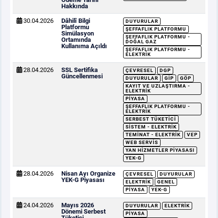
Hakkında
30.04.2026
Dâhilî Bilgi
DUYURULAR
Platformu
ŞEFFAFLIK PLATFORMU
Simülasyon
ŞEFFAFLIK PLATFORMU -
Ortamında
DOĞAL GAZ
Kullanıma Açıldı
ŞEFFAFLIK PLATFORMU -
ELEKTRIK
28.04.2026
SSL Sertifika
ÇEVRESEL
DGP
Güncellenmesi
DUYURULAR
GİP
GÖP
KAYIT VE UZLAŞTIRMA -
ELEKTRIK
PIYASA
ŞEFFAFLIK PLATFORMU -
ELEKTRIK
SERBEST TÜKETICI
SISTEM - ELEKTRIK
TEMINAT - ELEKTRIK
VEP
WEB SERVIS
YAN HIZMETLER PIYASASI
YEK-G
28.04.2026
Nisan Ayı Organize
ÇEVRESEL
DUYURULAR
YEK-G Piyasası
ELEKTRIK
GENEL
PIYASA
YEK-G
24.04.2026
Mayıs 2026
DUYURULAR
ELEKTRIK
Dönemi Serbest
PIYASA
Tüketici