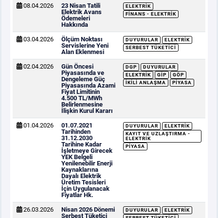
08.04.2026
23 Nisan Tatili
ELEKTRIK
Elektrik Avans
FINANS - ELEKTRIK
Ödemeleri
Hakkında
03.04.2026
Ölçüm Noktası
DUYURULAR
ELEKTRIK
Servislerine Yeni
SERBEST TÜKETICI
Alan Eklenmesi
02.04.2026
Gün Öncesi
DGP
DUYURULAR
Piyasasında ve
ELEKTRIK
GİP
GÖP
Dengeleme Güç
İKILI ANLAŞMA
PIYASA
Piyasasında Azami
Fiyat Limitinin
4.500 TL/MWh
Belirlenmesine
İlişkin Kurul Kararı
01.04.2026
01.07.2021
DUYURULAR
ELEKTRIK
Tarihinden
KAYIT VE UZLAŞTIRMA -
31.12.2030
ELEKTRIK
Tarihine Kadar
PIYASA
İşletmeye Girecek
YEK Belgeli
Yenilenebilir Enerji
Kaynaklarına
Dayalı Elektrik
Üretim Tesisleri
İçin Uygulanacak
Fiyatlar Hk.
26.03.2026
Nisan 2026 Dönemi
DUYURULAR
ELEKTRIK
Serbest Tüketici
SERBEST TÜKETICI