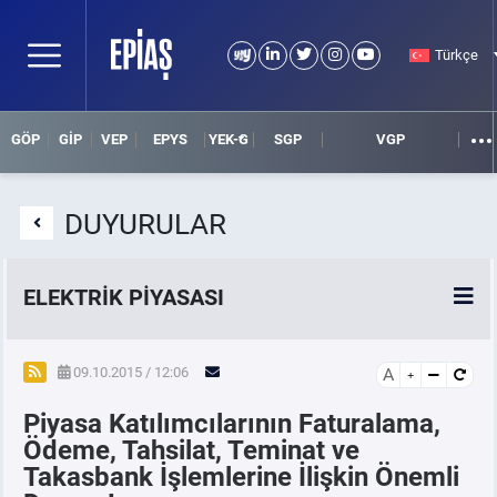
Türkçe
GÖP
GİP
VEP
EPYS
YEK-G
SGP
VGP
DUYURULAR
ELEKTRİK PİYASASI
SPOT ELEKTRİK PİYASALARI
09.10.2015 / 12:06
A
Piyasa Katılımcılarının Faturalama,
ÖRNEK FİNANS BELGELERİ
Ödeme, Tahsilat, Teminat ve
Takasbank İşlemlerine İlişkin Önemli
VADELİ ELEKTRİK PİYASASI