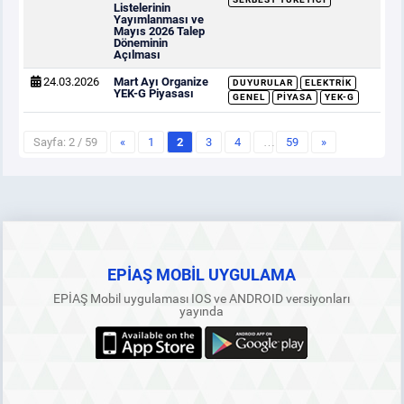
Listelerinin
Yayımlanması ve
Mayıs 2026 Talep
Döneminin
Açılması
24.03.2026
Mart Ayı Organize
DUYURULAR
ELEKTRIK
YEK-G Piyasası
GENEL
PIYASA
YEK-G
Sayfa: 2 / 59
«
1
2
3
4
…
59
»
EPİAŞ MOBİL UYGULAMA
EPİAŞ Mobil uygulaması IOS ve ANDROID versiyonları
yayında