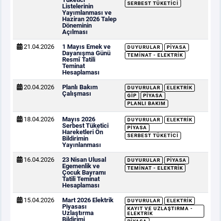
SERBEST TÜKETICI
Listelerinin
Yayımlanması ve
Haziran 2026 Talep
Döneminin
Açılması
21.04.2026
1 Mayıs Emek ve
DUYURULAR
PIYASA
Dayanışma Günü
TEMINAT - ELEKTRIK
Resmî Tatili
Teminat
Hesaplaması
20.04.2026
Planlı Bakım
DUYURULAR
ELEKTRIK
Çalışması
GİP
PIYASA
PLANLI BAKIM
18.04.2026
Mayıs 2026
DUYURULAR
ELEKTRIK
Serbest Tüketici
PIYASA
Hareketleri Ön
SERBEST TÜKETICI
Bildirimin
Yayınlanması
16.04.2026
23 Nisan Ulusal
DUYURULAR
PIYASA
Egemenlik ve
TEMINAT - ELEKTRIK
Çocuk Bayramı
Tatili Teminat
Hesaplaması
15.04.2026
Mart 2026 Elektrik
DUYURULAR
ELEKTRIK
Piyasası
KAYIT VE UZLAŞTIRMA -
Uzlaştırma
ELEKTRIK
Bildirimi