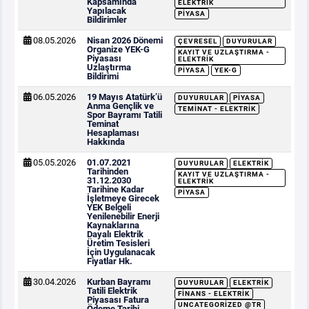
Kapsamında
ELEKTRIK
Yapılacak
PIYASA
Bildirimler
08.05.2026
Nisan 2026 Dönemi
ÇEVRESEL
DUYURULAR
Organize YEK-G
KAYIT VE UZLAŞTIRMA -
Piyasası
ELEKTRIK
Uzlaştırma
PIYASA
YEK-G
Bildirimi
06.05.2026
19 Mayıs Atatürk’ü
DUYURULAR
PIYASA
Anma Gençlik ve
TEMINAT - ELEKTRIK
Spor Bayramı Tatili
Teminat
Hesaplaması
Hakkında
05.05.2026
01.07.2021
DUYURULAR
ELEKTRIK
Tarihinden
KAYIT VE UZLAŞTIRMA -
31.12.2030
ELEKTRIK
Tarihine Kadar
PIYASA
İşletmeye Girecek
YEK Belgeli
Yenilenebilir Enerji
Kaynaklarına
Dayalı Elektrik
Üretim Tesisleri
İçin Uygulanacak
Fiyatlar Hk.
30.04.2026
Kurban Bayramı
DUYURULAR
ELEKTRIK
Tatili Elektrik
FINANS - ELEKTRIK
Piyasası Fatura
UNCATEGORIZED @TR
Ödeme Tarihi