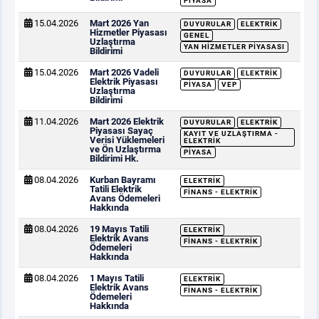
PIYASA
15.04.2026
Mart 2026 Yan
DUYURULAR
ELEKTRIK
Hizmetler Piyasası
GENEL
Uzlaştırma
YAN HIZMETLER PIYASASI
Bildirimi
15.04.2026
Mart 2026 Vadeli
DUYURULAR
ELEKTRIK
Elektrik Piyasası
PIYASA
VEP
Uzlaştırma
Bildirimi
11.04.2026
Mart 2026 Elektrik
DUYURULAR
ELEKTRIK
Piyasası Sayaç
KAYIT VE UZLAŞTIRMA -
Verisi Yüklemeleri
ELEKTRIK
ve Ön Uzlaştırma
PIYASA
Bildirimi Hk.
08.04.2026
Kurban Bayramı
ELEKTRIK
Tatili Elektrik
FINANS - ELEKTRIK
Avans Ödemeleri
Hakkında
08.04.2026
19 Mayıs Tatili
ELEKTRIK
Elektrik Avans
FINANS - ELEKTRIK
Ödemeleri
Hakkında
08.04.2026
1 Mayıs Tatili
ELEKTRIK
Elektrik Avans
FINANS - ELEKTRIK
Ödemeleri
Hakkında