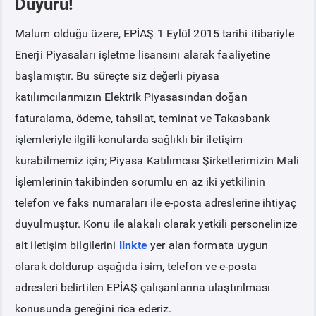
Duyuru!
Malum olduğu üzere, EPİAŞ 1 Eylül 2015 tarihi itibariyle
PİYASA
KAYIT
SÜRECİ
Enerji Piyasaları işletme lisansını alarak faaliyetine
başlamıştır. Bu süreçte siz değerli piyasa
SERBEST TÜKETİCİ
katılımcılarımızın Elektrik Piyasasından doğan
faturalama, ödeme, tahsilat, teminat ve Takasbank
MALİ UZLAŞTIRMA
işlemleriyle ilgili konularda sağlıklı bir iletişim
TEMİNAT
kurabilmemiz için; Piyasa Katılımcısı Şirketlerimizin Mali
İşlemlerinin takibinden sorumlu en az iki yetkilinin
BÜLTENLER
telefon ve faks numaraları ile e-posta adreslerine ihtiyaç
duyulmuştur. Konu ile alakalı olarak yetkili personelinize
DUYURULAR
ait iletişim bilgilerini
linkte
yer alan formata uygun
olarak doldurup aşağıda isim, telefon ve e-posta
BT HİZMET YÖNETİM SİSTEMİ POLİTİKAMIZ
adresleri belirtilen EPİAŞ çalışanlarına ulaştırılması
konusunda gereğini rica ederiz.