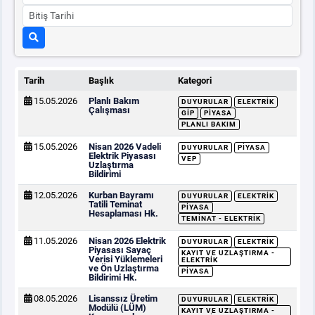
Tarih
Başlık
Kategori
15.05.2026
Planlı Bakım
DUYURULAR
ELEKTRIK
Çalışması
GİP
PIYASA
PLANLI BAKIM
15.05.2026
Nisan 2026 Vadeli
DUYURULAR
PIYASA
Elektrik Piyasası
VEP
Uzlaştırma
Bildirimi
12.05.2026
Kurban Bayramı
DUYURULAR
ELEKTRIK
Tatili Teminat
PIYASA
Hesaplaması Hk.
TEMINAT - ELEKTRIK
11.05.2026
Nisan 2026 Elektrik
DUYURULAR
ELEKTRIK
Piyasası Sayaç
KAYIT VE UZLAŞTIRMA -
Verisi Yüklemeleri
ELEKTRIK
ve Ön Uzlaştırma
PIYASA
Bildirimi Hk.
08.05.2026
Lisanssız Üretim
DUYURULAR
ELEKTRIK
Modülü (LÜM)
KAYIT VE UZLAŞTIRMA -