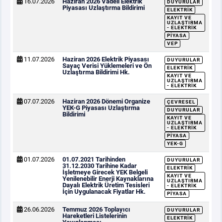
16.07.2026
Haziran 2026 Vadeli Elektrik
DUYURULAR
Piyasası Uzlaştırma Bildirimi
ELEKTRIK
KAYIT VE
UZLAŞTIRMA
- ELEKTRIK
PIYASA
VEP
11.07.2026
Haziran 2026 Elektrik Piyasası
DUYURULAR
Sayaç Verisi Yüklemeleri ve Ön
ELEKTRIK
Uzlaştırma Bildirimi Hk.
KAYIT VE
UZLAŞTIRMA
- ELEKTRIK
07.07.2026
Haziran 2026 Dönemi Organize
ÇEVRESEL
YEK-G Piyasası Uzlaştırma
DUYURULAR
Bildirimi
KAYIT VE
UZLAŞTIRMA
- ELEKTRIK
PIYASA
YEK-G
01.07.2026
01.07.2021 Tarihinden
DUYURULAR
31.12.2030 Tarihine Kadar
ELEKTRIK
İşletmeye Girecek YEK Belgeli
KAYIT VE
Yenilenebilir Enerji Kaynaklarına
UZLAŞTIRMA
Dayalı Elektrik Üretim Tesisleri
- ELEKTRIK
İçin Uygulanacak Fiyatlar Hk.
PIYASA
26.06.2026
Temmuz 2026 Toplayıcı
DUYURULAR
Hareketleri Listelerinin
ELEKTRIK