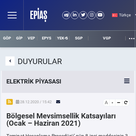
Türkçe
GÖP
GİP
VEP
EPYS
YEK-G
SGP
VGP
DUYURULAR
ELEKTRİK PİYASASI
SPOT ELEKTRİK PİYASALARI
28.12.2020 / 15:42
A
Bölgesel Mevsimsellik Katsayıları
ÖRNEK FİNANS BELGELERİ
(Ocak – Haziran 2021)
VADELİ ELEKTRİK PİYASASI
Teminat Hesaplama Prosedürü’ nün 8 inci maddesinin 3