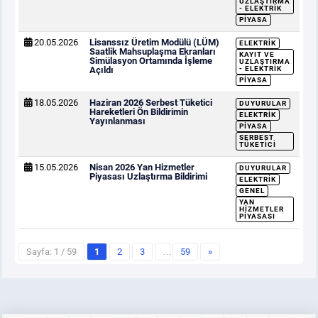
UZLAŞTIRMA
- ELEKTRIK
PIYASA
20.05.2026
Lisanssız Üretim Modülü (LÜM)
ELEKTRIK
Saatlik Mahsuplaşma Ekranları
KAYIT VE
Simülasyon Ortamında İşleme
UZLAŞTIRMA
Açıldı
- ELEKTRIK
PIYASA
18.05.2026
Haziran 2026 Serbest Tüketici
DUYURULAR
Hareketleri Ön Bildirimin
ELEKTRIK
Yayınlanması
PIYASA
SERBEST
TÜKETICI
15.05.2026
Nisan 2026 Yan Hizmetler
DUYURULAR
Piyasası Uzlaştırma Bildirimi
ELEKTRIK
GENEL
YAN
HIZMETLER
PIYASASI
Sayfa: 1 / 59
1
2
3
…
59
»