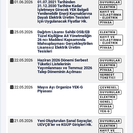
01.06.2026
01.07.2021 Tarihinden
DUYURULAR
31.12.2030 Tarihine Kadar
ELEKTRIK
İşletmeye Girecek YEK Belgeli
KAYIT VE
Yenilenebilir Enerji Kaynaklarına
UZLAŞTIRMA
Dayalı Elektrik Üretim Tesisleri
- ELEKTRIK
İçin Uygulanacak Fiyatlar Hk.
PIYASA
25.05.2026
Dağıtım Lisansı Sahibi OSB/EB
ELEKTRIK
Tüzel Kişiliğine Ait Yönetmeliğin
KAYIT VE
26 ncı Maddesi Kapsamında
UZLAŞTIRMA
Mahsuplaşması Gerçekleştirilen
- ELEKTRIK
Lisanssız Elektrik Üretim
PIYASA
Tesisleri
22.05.2026
Haziran 2026 Dönemi Serbest
DUYURULAR
Tüketici Listelerinin
ELEKTRIK
Yayımlanması ve Temmuz 2026
PIYASA
Talep Döneminin Açılması
SERBEST
TÜKETICI
22.05.2026
Mayıs Ayı Organize YEK-G
ÇEVRESEL
Piyasası
DUYURULAR
ELEKTRIK
GENEL
PIYASA
YEK-G
21.05.2026
Yeni Oluşturulan Sanal Sayaçlar,
DUYURULAR
UEVÇB’ler ve KGÜP Girişleri Hk.
ELEKTRIK
KAYIT VE