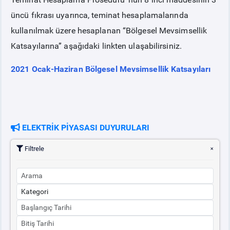
üncü fıkrası uyarınca, teminat hesaplamalarında
PİYASA
KAYIT
SÜRECİ
kullanılmak üzere hesaplanan “Bölgesel Mevsimsellik
Katsayılarına” aşağıdaki linkten ulaşabilirsiniz.
SERBEST TÜKETİCİ
2021 Ocak-Haziran Bölgesel Mevsimsellik Katsayıları
MALİ UZLAŞTIRMA
TEMİNAT
ELEKTRİK PİYASASI DUYURULARI
BÜLTENLER
Filtrele
DUYURULAR
BT HİZMET YÖNETİM SİSTEMİ POLİTİKAMIZ