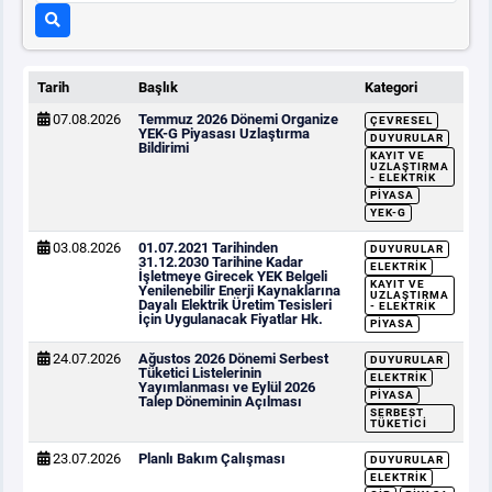
Tarih
Başlık
Kategori
07.08.2026
Temmuz 2026 Dönemi Organize
ÇEVRESEL
YEK-G Piyasası Uzlaştırma
DUYURULAR
Bildirimi
KAYIT VE
UZLAŞTIRMA
- ELEKTRIK
PIYASA
YEK-G
03.08.2026
01.07.2021 Tarihinden
DUYURULAR
31.12.2030 Tarihine Kadar
ELEKTRIK
İşletmeye Girecek YEK Belgeli
KAYIT VE
Yenilenebilir Enerji Kaynaklarına
UZLAŞTIRMA
Dayalı Elektrik Üretim Tesisleri
- ELEKTRIK
İçin Uygulanacak Fiyatlar Hk.
PIYASA
24.07.2026
Ağustos 2026 Dönemi Serbest
DUYURULAR
Tüketici Listelerinin
ELEKTRIK
Yayımlanması ve Eylül 2026
PIYASA
Talep Döneminin Açılması
SERBEST
TÜKETICI
23.07.2026
Planlı Bakım Çalışması
DUYURULAR
ELEKTRIK