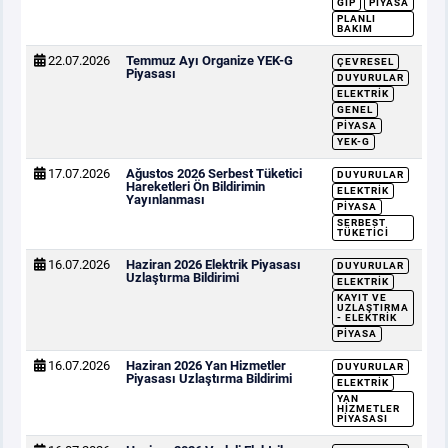
GİP
PIYASA
PLANLI
BAKIM
22.07.2026
Temmuz Ayı Organize YEK-G
ÇEVRESEL
Piyasası
DUYURULAR
ELEKTRIK
GENEL
PIYASA
YEK-G
17.07.2026
Ağustos 2026 Serbest Tüketici
DUYURULAR
Hareketleri Ön Bildirimin
ELEKTRIK
Yayınlanması
PIYASA
SERBEST
TÜKETICI
16.07.2026
Haziran 2026 Elektrik Piyasası
DUYURULAR
Uzlaştırma Bildirimi
ELEKTRIK
KAYIT VE
UZLAŞTIRMA
- ELEKTRIK
PIYASA
16.07.2026
Haziran 2026 Yan Hizmetler
DUYURULAR
Piyasası Uzlaştırma Bildirimi
ELEKTRIK
YAN
HIZMETLER
PIYASASI