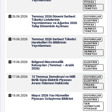
Yayınlanması
PIYASA
SERBEST
TÜKETICI
26.06.2026
Temmuz 2026 Dönemi Serbest
DUYURULAR
Tüketici Listelerinin
ELEKTRIK
Yayımlanması ve Ağustos 2026
PIYASA
Talep Döneminin Açılması
SERBEST
TÜKETICI
19.06.2026
Temmuz 2026 Serbest Tüketici
DUYURULAR
Hareketleri Ön Bildirimin
ELEKTRIK
Yayınlanması
PIYASA
SERBEST
TÜKETICI
19.06.2026
Bölgesel Mevsimsellik
ELEKTRIK
Katsayıları (Temmuz – Aralık
TEMINAT -
2026)
ELEKTRIK
17.06.2026
15 Temmuz Demokrasi ve Milli
DUYURULAR
Birlik Günü Elektrik Piyasası
ELEKTRIK
Avans Ödemesi Hakkında
FINANS -
ELEKTRIK
16.06.2026
Mayıs 2026 Yan Hizmetler
DUYURULAR
Piyasası Uzlaştırma Bildirimi
ELEKTRIK
YAN
HIZMETLER
PIYASASI