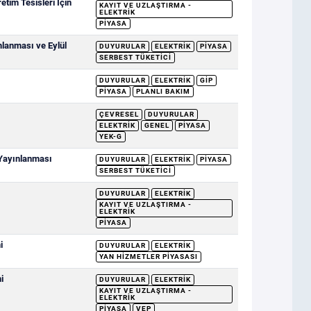
etim Tesisleri İçin
KAYIT VE UZLAŞTIRMA -
ELEKTRIK
PIYASA
mlanması ve Eylül
DUYURULAR
ELEKTRIK
PIYASA
SERBEST TÜKETICI
DUYURULAR
ELEKTRIK
GİP
PIYASA
PLANLI BAKIM
ÇEVRESEL
DUYURULAR
ELEKTRIK
GENEL
PIYASA
YEK-G
 Yayınlanması
DUYURULAR
ELEKTRIK
PIYASA
SERBEST TÜKETICI
DUYURULAR
ELEKTRIK
KAYIT VE UZLAŞTIRMA -
ELEKTRIK
PIYASA
i
DUYURULAR
ELEKTRIK
YAN HIZMETLER PIYASASI
i
DUYURULAR
ELEKTRIK
KAYIT VE UZLAŞTIRMA -
ELEKTRIK
PIYASA
VEP