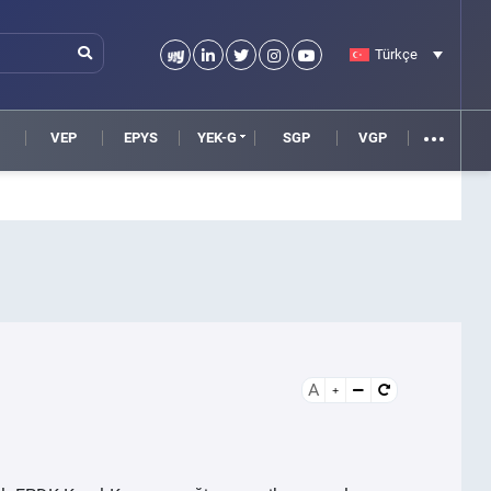
Türkçe
VEP
EPYS
YEK-G
SGP
VGP
A