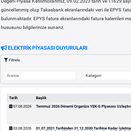
Değerli Piyasa Katılımcılarımız, 09.02.2023 tarih ve 11629 say
güncellenmiş olup Takasbank ekranlarındaki veri ile EPYS fatura
bulunmaktadır. EPYS fatura ekranlarındaki fatura kalemleri me
hususunu bilgilerinize sunarız.
ELEKTRİK PİYASASI DUYURULARI
Filtrele
Tarih
Başlık
07.08.2026
Temmuz 2026 Dönemi Organize YEK-G Piyasası Uzlaştırm
03.08.2026
01.07.2021 Tarihinden 31.12.2030 Tarihine Kadar İşletm