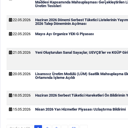
Maddesi Kapsamında Mahsuplaşması Gerçekleştirilen Li
Üretim Tesisleri
22.05.2026
Haziran 2026 Dönemi Serbest Tüketici Listelerinin Yay
2026 Talep Döneminin Açılması
22.05.2026
Mayıs Ayı Organize YEK-G Piyasası
21.05.2026
Yeni Oluşturulan Sanal Sayaçlar, UEVÇB’ler ve KGÜP Giri
20.05.2026
Lisanssız Üretim Modülü (LÜM) Saatlik Mahsuplaşma Ek
Ortamında İşleme Açıldı
18.05.2026
Haziran 2026 Serbest Tüketici Hareketleri Ön Bildirimin
15.05.2026
Nisan 2026 Yan Hizmetler Piyasası Uzlaştırma Bildirimi