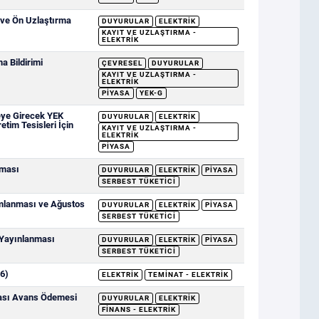
 ve Ön Uzlaştırma
DUYURULAR
ELEKTRIK
KAYIT VE UZLAŞTIRMA -
ELEKTRIK
 Bildirimi
ÇEVRESEL
DUYURULAR
KAYIT VE UZLAŞTIRMA -
ELEKTRIK
PIYASA
YEK-G
eye Girecek YEK
DUYURULAR
ELEKTRIK
etim Tesisleri İçin
KAYIT VE UZLAŞTIRMA -
ELEKTRIK
PIYASA
nması
DUYURULAR
ELEKTRIK
PIYASA
SERBEST TÜKETICI
ımlanması ve Ağustos
DUYURULAR
ELEKTRIK
PIYASA
SERBEST TÜKETICI
 Yayınlanması
DUYURULAR
ELEKTRIK
PIYASA
SERBEST TÜKETICI
6)
ELEKTRIK
TEMINAT - ELEKTRIK
sası Avans Ödemesi
DUYURULAR
ELEKTRIK
FINANS - ELEKTRIK