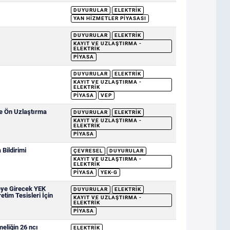
DUYURULAR
ELEKTRIK
YAN HIZMETLER PIYASASI
DUYURULAR
ELEKTRIK
KAYIT VE UZLAŞTIRMA -
ELEKTRIK
PIYASA
DUYURULAR
ELEKTRIK
KAYIT VE UZLAŞTIRMA -
ELEKTRIK
PIYASA
VEP
ve Ön Uzlaştırma
DUYURULAR
ELEKTRIK
KAYIT VE UZLAŞTIRMA -
ELEKTRIK
PIYASA
Bildirimi
ÇEVRESEL
DUYURULAR
KAYIT VE UZLAŞTIRMA -
ELEKTRIK
PIYASA
YEK-G
eye Girecek YEK
DUYURULAR
ELEKTRIK
etim Tesisleri İçin
KAYIT VE UZLAŞTIRMA -
ELEKTRIK
PIYASA
eliğin 26 ncı
ELEKTRIK