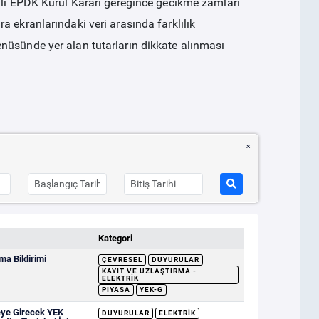
ılı EPDK Kurul Kararı gereğince gecikme zamları
 ekranlarındaki veri arasında farklılık
nüsünde yer alan tutarların dikkate alınması
Kategori
a Bildirimi
ÇEVRESEL
DUYURULAR
KAYIT VE UZLAŞTIRMA -
ELEKTRIK
PIYASA
YEK-G
eye Girecek YEK
DUYURULAR
ELEKTRIK