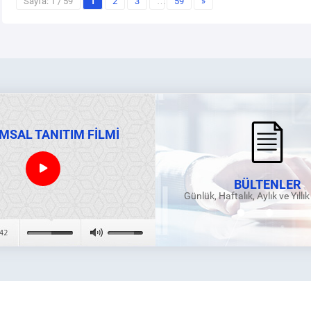
Sayfa: 1 / 59
1
2
3
…
59
»
MSAL TANITIM FİLMİ
BÜLTENLER
Günlük, Haftalık, Aylık ve Yıllı