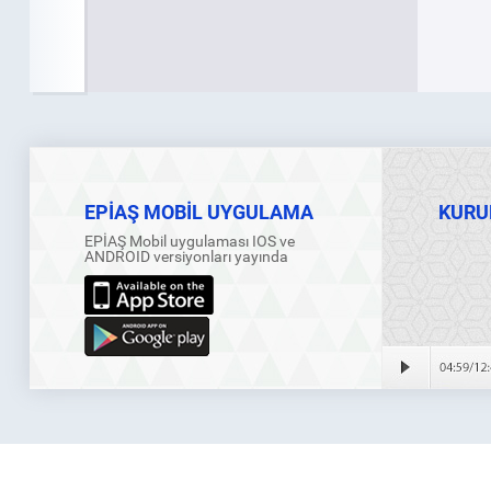
EPİAŞ MOBİL UYGULAMA
KURU
EPİAŞ Mobil uygulaması IOS ve
ANDROID versiyonları yayında