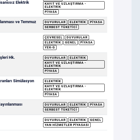
sanssız Elektrik
KAYIT VE UZLAŞTIRMA -
ELEKTRIK
PIYASA
ımlanması ve Temmuz
DUYURULAR
ELEKTRIK
PIYASA
SERBEST TÜKETICI
ÇEVRESEL
DUYURULAR
ELEKTRIK
GENEL
PIYASA
YEK-G
şleri Hk.
DUYURULAR
ELEKTRIK
KAYIT VE UZLAŞTIRMA -
ELEKTRIK
PIYASA
ranları Simülasyon
ELEKTRIK
KAYIT VE UZLAŞTIRMA -
ELEKTRIK
PIYASA
 Yayınlanması
DUYURULAR
ELEKTRIK
PIYASA
SERBEST TÜKETICI
DUYURULAR
ELEKTRIK
GENEL
YAN HIZMETLER PIYASASI