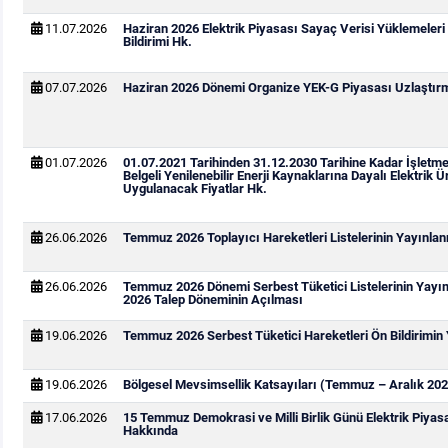
11.07.2026
Haziran 2026 Elektrik Piyasası Sayaç Verisi Yüklemeleri
Bildirimi Hk.
07.07.2026
Haziran 2026 Dönemi Organize YEK-G Piyasası Uzlaştırma
01.07.2026
01.07.2021 Tarihinden 31.12.2030 Tarihine Kadar İşletm
Belgeli Yenilenebilir Enerji Kaynaklarına Dayalı Elektrik Ür
Uygulanacak Fiyatlar Hk.
26.06.2026
Temmuz 2026 Toplayıcı Hareketleri Listelerinin Yayınla
26.06.2026
Temmuz 2026 Dönemi Serbest Tüketici Listelerinin Yay
2026 Talep Döneminin Açılması
19.06.2026
Temmuz 2026 Serbest Tüketici Hareketleri Ön Bildirimin
19.06.2026
Bölgesel Mevsimsellik Katsayıları (Temmuz – Aralık 202
17.06.2026
15 Temmuz Demokrasi ve Milli Birlik Günü Elektrik Piya
Hakkında