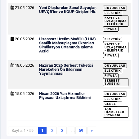
21.05.2026
Yeni Oluşturulan Sanal Sayaçlar,
DUYURULAR
UEVÇB’ler ve KGÜP Girişleri Hk.
ELEKTRIK
KAYIT VE
UZLAŞTIRMA
- ELEKTRIK
PIYASA
20.05.2026
Lisanssız Üretim Modülü (LÜM)
ELEKTRIK
Saatlik Mahsuplaşma Ekranları
KAYIT VE
Simülasyon Ortamında İşleme
UZLAŞTIRMA
Açıldı
- ELEKTRIK
PIYASA
18.05.2026
Haziran 2026 Serbest Tüketici
DUYURULAR
Hareketleri Ön Bildirimin
ELEKTRIK
Yayınlanması
PIYASA
SERBEST
TÜKETICI
15.05.2026
Nisan 2026 Yan Hizmetler
DUYURULAR
Piyasası Uzlaştırma Bildirimi
ELEKTRIK
GENEL
YAN
HIZMETLER
PIYASASI
Sayfa: 1 / 59
1
2
3
…
59
»