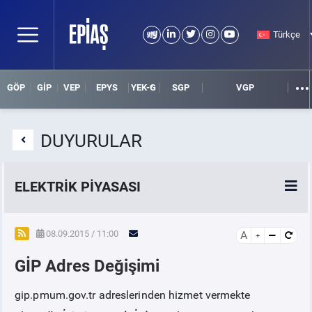
Türkçe
GÖP
GİP
VEP
EPYS
YEK-G
SGP
VGP
DUYURULAR
ELEKTRİK PİYASASI
SPOT ELEKTRİK PİYASALARI
08.09.2015 / 11:00
A
GİP Adres Değişimi
ÖRNEK FİNANS BELGELERİ
gip.pmum.gov.tr adreslerinden hizmet vermekte
VADELİ ELEKTRİK PİYASASI