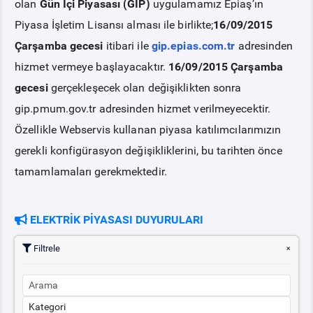
olan
Gün İçi Piyasası (GİP)
uygulamamız Epiaş’ın
Piyasa İşletim Lisansı alması ile birlikte;
16/09/2015
PİYASA
KAYIT
SÜRECİ
Çarşamba gecesi
itibari ile
gip.epias.com.tr
adresinden
hizmet vermeye başlayacaktır.
16/09/2015 Çarşamba
SERBEST TÜKETİCİ
gecesi
gerçekleşecek olan değişiklikten sonra
gip.pmum.gov.tr adresinden hizmet verilmeyecektir.
MALİ UZLAŞTIRMA
Özellikle Webservis kullanan piyasa katılımcılarımızın
gerekli konfigürasyon değişikliklerini, bu tarihten önce
TEMİNAT
tamamlamaları gerekmektedir.
BÜLTENLER
ELEKTRİK PİYASASI DUYURULARI
DUYURULAR
Filtrele
BT HİZMET YÖNETİM SİSTEMİ POLİTİKAMIZ