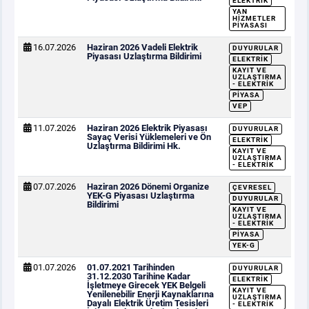
ELEKTRIK
YAN
HIZMETLER
PIYASASI
16.07.2026
Haziran 2026 Vadeli Elektrik
DUYURULAR
Piyasası Uzlaştırma Bildirimi
ELEKTRIK
KAYIT VE
UZLAŞTIRMA
- ELEKTRIK
PIYASA
VEP
11.07.2026
Haziran 2026 Elektrik Piyasası
DUYURULAR
Sayaç Verisi Yüklemeleri ve Ön
ELEKTRIK
Uzlaştırma Bildirimi Hk.
KAYIT VE
UZLAŞTIRMA
- ELEKTRIK
07.07.2026
Haziran 2026 Dönemi Organize
ÇEVRESEL
YEK-G Piyasası Uzlaştırma
DUYURULAR
Bildirimi
KAYIT VE
UZLAŞTIRMA
- ELEKTRIK
PIYASA
YEK-G
01.07.2026
01.07.2021 Tarihinden
DUYURULAR
31.12.2030 Tarihine Kadar
ELEKTRIK
İşletmeye Girecek YEK Belgeli
KAYIT VE
Yenilenebilir Enerji Kaynaklarına
UZLAŞTIRMA
Dayalı Elektrik Üretim Tesisleri
- ELEKTRIK