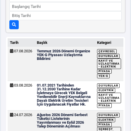
Tarih
Başlık
Kategori
07.08.2026
Temmuz 2026 Dönemi Organize
ÇEVRESEL
YEK-G Piyasası Uzlaştırma
DUYURULAR
Bildirimi
KAYIT VE
UZLAŞTIRMA
- ELEKTRIK
PIYASA
YEK-G
03.08.2026
01.07.2021 Tarihinden
DUYURULAR
31.12.2030 Tarihine Kadar
ELEKTRIK
İşletmeye Girecek YEK Belgeli
KAYIT VE
Yenilenebilir Enerji Kaynaklarına
UZLAŞTIRMA
Dayalı Elektrik Üretim Tesisleri
- ELEKTRIK
İçin Uygulanacak Fiyatlar Hk.
PIYASA
24.07.2026
Ağustos 2026 Dönemi Serbest
DUYURULAR
Tüketici Listelerinin
ELEKTRIK
Yayımlanması ve Eylül 2026
PIYASA
Talep Döneminin Açılması
SERBEST