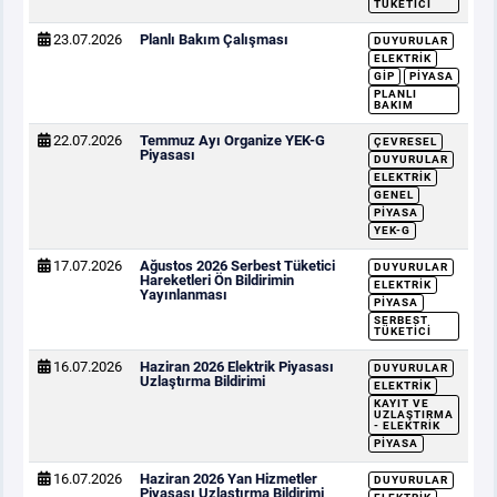
TÜKETICI
23.07.2026
Planlı Bakım Çalışması
DUYURULAR
ELEKTRIK
GİP
PIYASA
PLANLI
BAKIM
22.07.2026
Temmuz Ayı Organize YEK-G
ÇEVRESEL
Piyasası
DUYURULAR
ELEKTRIK
GENEL
PIYASA
YEK-G
17.07.2026
Ağustos 2026 Serbest Tüketici
DUYURULAR
Hareketleri Ön Bildirimin
ELEKTRIK
Yayınlanması
PIYASA
SERBEST
TÜKETICI
16.07.2026
Haziran 2026 Elektrik Piyasası
DUYURULAR
Uzlaştırma Bildirimi
ELEKTRIK
KAYIT VE
UZLAŞTIRMA
- ELEKTRIK
PIYASA
16.07.2026
Haziran 2026 Yan Hizmetler
DUYURULAR
Piyasası Uzlaştırma Bildirimi