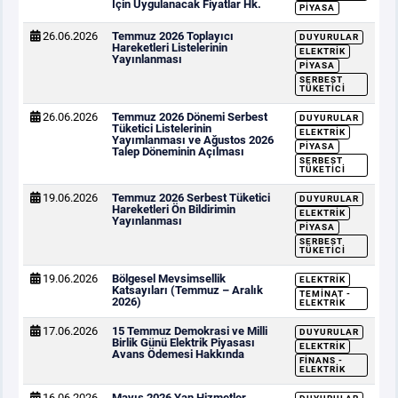
İçin Uygulanacak Fiyatlar Hk.
PIYASA
26.06.2026
Temmuz 2026 Toplayıcı
DUYURULAR
Hareketleri Listelerinin
ELEKTRIK
Yayınlanması
PIYASA
SERBEST
TÜKETICI
26.06.2026
Temmuz 2026 Dönemi Serbest
DUYURULAR
Tüketici Listelerinin
ELEKTRIK
Yayımlanması ve Ağustos 2026
PIYASA
Talep Döneminin Açılması
SERBEST
TÜKETICI
19.06.2026
Temmuz 2026 Serbest Tüketici
DUYURULAR
Hareketleri Ön Bildirimin
ELEKTRIK
Yayınlanması
PIYASA
SERBEST
TÜKETICI
19.06.2026
Bölgesel Mevsimsellik
ELEKTRIK
Katsayıları (Temmuz – Aralık
TEMINAT -
2026)
ELEKTRIK
17.06.2026
15 Temmuz Demokrasi ve Milli
DUYURULAR
Birlik Günü Elektrik Piyasası
ELEKTRIK
Avans Ödemesi Hakkında
FINANS -
ELEKTRIK
16.06.2026
Mayıs 2026 Yan Hizmetler