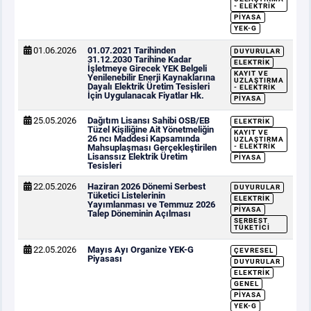
- ELEKTRIK
PIYASA
YEK-G
01.06.2026
01.07.2021 Tarihinden
DUYURULAR
31.12.2030 Tarihine Kadar
ELEKTRIK
İşletmeye Girecek YEK Belgeli
KAYIT VE
Yenilenebilir Enerji Kaynaklarına
UZLAŞTIRMA
Dayalı Elektrik Üretim Tesisleri
- ELEKTRIK
İçin Uygulanacak Fiyatlar Hk.
PIYASA
25.05.2026
Dağıtım Lisansı Sahibi OSB/EB
ELEKTRIK
Tüzel Kişiliğine Ait Yönetmeliğin
KAYIT VE
26 ncı Maddesi Kapsamında
UZLAŞTIRMA
Mahsuplaşması Gerçekleştirilen
- ELEKTRIK
Lisanssız Elektrik Üretim
PIYASA
Tesisleri
22.05.2026
Haziran 2026 Dönemi Serbest
DUYURULAR
Tüketici Listelerinin
ELEKTRIK
Yayımlanması ve Temmuz 2026
PIYASA
Talep Döneminin Açılması
SERBEST
TÜKETICI
22.05.2026
Mayıs Ayı Organize YEK-G
ÇEVRESEL
Piyasası
DUYURULAR
ELEKTRIK
GENEL
PIYASA
YEK-G