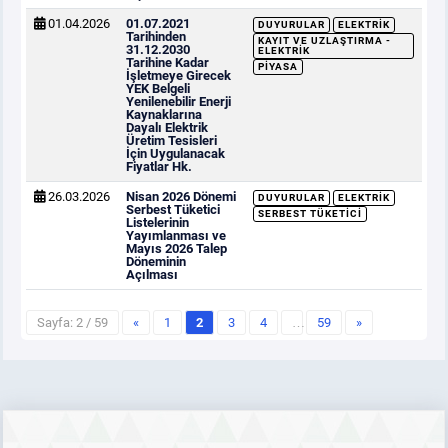
01.04.2026
01.07.2021
DUYURULAR
ELEKTRIK
Tarihinden
KAYIT VE UZLAŞTIRMA -
31.12.2030
ELEKTRIK
Tarihine Kadar
PIYASA
İşletmeye Girecek
YEK Belgeli
Yenilenebilir Enerji
Kaynaklarına
Dayalı Elektrik
Üretim Tesisleri
İçin Uygulanacak
Fiyatlar Hk.
26.03.2026
Nisan 2026 Dönemi
DUYURULAR
ELEKTRIK
Serbest Tüketici
SERBEST TÜKETICI
Listelerinin
Yayımlanması ve
Mayıs 2026 Talep
Döneminin
Açılması
Sayfa: 2 / 59
«
1
2
3
4
…
59
»