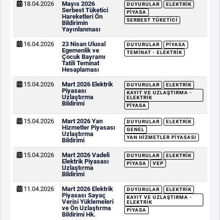
18.04.2026
Mayıs 2026
DUYURULAR
ELEKTRIK
Serbest Tüketici
PIYASA
Hareketleri Ön
SERBEST TÜKETICI
Bildirimin
Yayınlanması
16.04.2026
23 Nisan Ulusal
DUYURULAR
PIYASA
Egemenlik ve
TEMINAT - ELEKTRIK
Çocuk Bayramı
Tatili Teminat
Hesaplaması
15.04.2026
Mart 2026 Elektrik
DUYURULAR
ELEKTRIK
Piyasası
KAYIT VE UZLAŞTIRMA -
Uzlaştırma
ELEKTRIK
Bildirimi
PIYASA
15.04.2026
Mart 2026 Yan
DUYURULAR
ELEKTRIK
Hizmetler Piyasası
GENEL
Uzlaştırma
YAN HIZMETLER PIYASASI
Bildirimi
15.04.2026
Mart 2026 Vadeli
DUYURULAR
ELEKTRIK
Elektrik Piyasası
PIYASA
VEP
Uzlaştırma
Bildirimi
11.04.2026
Mart 2026 Elektrik
DUYURULAR
ELEKTRIK
Piyasası Sayaç
KAYIT VE UZLAŞTIRMA -
Verisi Yüklemeleri
ELEKTRIK
ve Ön Uzlaştırma
PIYASA
Bildirimi Hk.