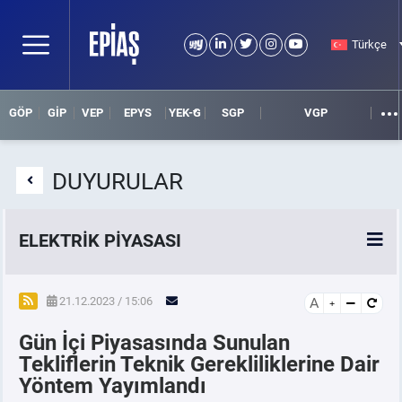
Türkçe
GÖP
GİP
VEP
EPYS
YEK-G
SGP
VGP
DUYURULAR
ELEKTRİK PİYASASI
SPOT ELEKTRİK PİYASALARI
21.12.2023 / 15:06
A
Gün İçi Piyasasında Sunulan
ÖRNEK FİNANS BELGELERİ
Tekliflerin Teknik Gerekliliklerine Dair
Yöntem Yayımlandı
VADELİ ELEKTRİK PİYASASI