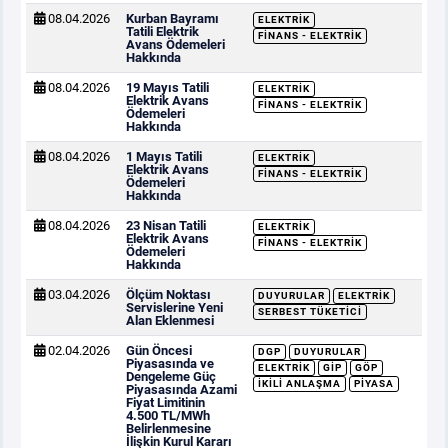
08.04.2026
Kurban Bayramı
ELEKTRIK
Tatili Elektrik
FINANS - ELEKTRIK
Avans Ödemeleri
Hakkında
08.04.2026
19 Mayıs Tatili
ELEKTRIK
Elektrik Avans
FINANS - ELEKTRIK
Ödemeleri
Hakkında
08.04.2026
1 Mayıs Tatili
ELEKTRIK
Elektrik Avans
FINANS - ELEKTRIK
Ödemeleri
Hakkında
08.04.2026
23 Nisan Tatili
ELEKTRIK
Elektrik Avans
FINANS - ELEKTRIK
Ödemeleri
Hakkında
03.04.2026
Ölçüm Noktası
DUYURULAR
ELEKTRIK
Servislerine Yeni
SERBEST TÜKETICI
Alan Eklenmesi
02.04.2026
Gün Öncesi
DGP
DUYURULAR
Piyasasında ve
ELEKTRIK
GİP
GÖP
Dengeleme Güç
İKILI ANLAŞMA
PIYASA
Piyasasında Azami
Fiyat Limitinin
4.500 TL/MWh
Belirlenmesine
İlişkin Kurul Kararı