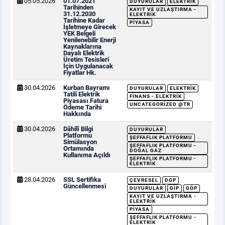
05.05.2026
01.07.2021
DUYURULAR
ELEKTRIK
Tarihinden
KAYIT VE UZLAŞTIRMA -
31.12.2030
ELEKTRIK
Tarihine Kadar
PIYASA
İşletmeye Girecek
YEK Belgeli
Yenilenebilir Enerji
Kaynaklarına
Dayalı Elektrik
Üretim Tesisleri
İçin Uygulanacak
Fiyatlar Hk.
30.04.2026
Kurban Bayramı
DUYURULAR
ELEKTRIK
Tatili Elektrik
FINANS - ELEKTRIK
Piyasası Fatura
UNCATEGORIZED @TR
Ödeme Tarihi
Hakkında
30.04.2026
Dâhilî Bilgi
DUYURULAR
Platformu
ŞEFFAFLIK PLATFORMU
Simülasyon
ŞEFFAFLIK PLATFORMU -
Ortamında
DOĞAL GAZ
Kullanıma Açıldı
ŞEFFAFLIK PLATFORMU -
ELEKTRIK
28.04.2026
SSL Sertifika
ÇEVRESEL
DGP
Güncellenmesi
DUYURULAR
GİP
GÖP
KAYIT VE UZLAŞTIRMA -
ELEKTRIK
PIYASA
ŞEFFAFLIK PLATFORMU -
ELEKTRIK