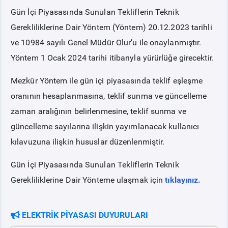
Gün İçi Piyasasında Sunulan Tekliflerin Teknik
PİYASA
KAYIT
SÜRECİ
Gerekliliklerine Dair Yöntem (Yöntem) 20.12.2023 tarihli
ve 10984 sayılı Genel Müdür Olur’u ile onaylanmıştır.
SERBEST TÜKETİCİ
Yöntem 1 Ocak 2024 tarihi itibarıyla yürürlüğe girecektir.
Mezkûr Yöntem ile gün içi piyasasında teklif eşleşme
MALİ UZLAŞTIRMA
oranının hesaplanmasına, teklif sunma ve güncelleme
zaman aralığının belirlenmesine, teklif sunma ve
TEMİNAT
güncelleme sayılarına ilişkin yayımlanacak kullanıcı
kılavuzuna ilişkin hususlar düzenlenmiştir.
BÜLTENLER
Gün İçi Piyasasında Sunulan Tekliflerin Teknik
DUYURULAR
Gerekliliklerine Dair Yönteme ulaşmak için
tıklayınız.
BT HİZMET YÖNETİM SİSTEMİ POLİTİKAMIZ
ELEKTRİK PİYASASI DUYURULARI