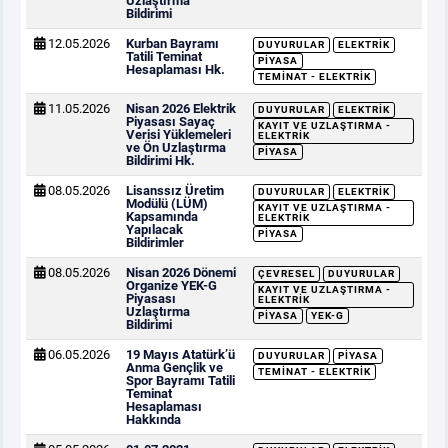
Uzlaştırma
Bildirimi
12.05.2026
Kurban Bayramı
DUYURULAR
ELEKTRIK
Tatili Teminat
PIYASA
Hesaplaması Hk.
TEMINAT - ELEKTRIK
11.05.2026
Nisan 2026 Elektrik
DUYURULAR
ELEKTRIK
Piyasası Sayaç
KAYIT VE UZLAŞTIRMA -
Verisi Yüklemeleri
ELEKTRIK
ve Ön Uzlaştırma
PIYASA
Bildirimi Hk.
08.05.2026
Lisanssız Üretim
DUYURULAR
ELEKTRIK
Modülü (LÜM)
KAYIT VE UZLAŞTIRMA -
Kapsamında
ELEKTRIK
Yapılacak
PIYASA
Bildirimler
08.05.2026
Nisan 2026 Dönemi
ÇEVRESEL
DUYURULAR
Organize YEK-G
KAYIT VE UZLAŞTIRMA -
Piyasası
ELEKTRIK
Uzlaştırma
PIYASA
YEK-G
Bildirimi
06.05.2026
19 Mayıs Atatürk’ü
DUYURULAR
PIYASA
Anma Gençlik ve
TEMINAT - ELEKTRIK
Spor Bayramı Tatili
Teminat
Hesaplaması
Hakkında