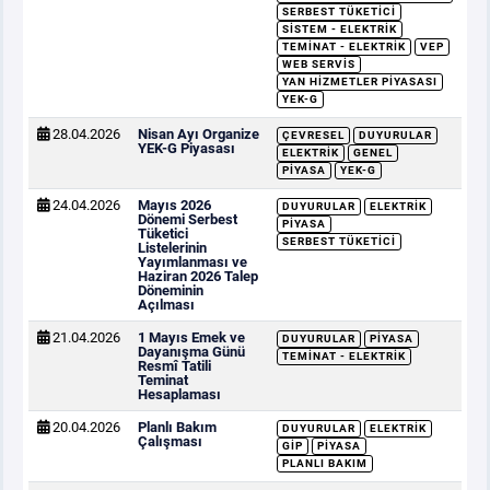
SERBEST TÜKETICI
SISTEM - ELEKTRIK
TEMINAT - ELEKTRIK
VEP
WEB SERVIS
YAN HIZMETLER PIYASASI
YEK-G
28.04.2026
Nisan Ayı Organize
ÇEVRESEL
DUYURULAR
YEK-G Piyasası
ELEKTRIK
GENEL
PIYASA
YEK-G
24.04.2026
Mayıs 2026
DUYURULAR
ELEKTRIK
Dönemi Serbest
PIYASA
Tüketici
SERBEST TÜKETICI
Listelerinin
Yayımlanması ve
Haziran 2026 Talep
Döneminin
Açılması
21.04.2026
1 Mayıs Emek ve
DUYURULAR
PIYASA
Dayanışma Günü
TEMINAT - ELEKTRIK
Resmî Tatili
Teminat
Hesaplaması
20.04.2026
Planlı Bakım
DUYURULAR
ELEKTRIK
Çalışması
GİP
PIYASA
PLANLI BAKIM