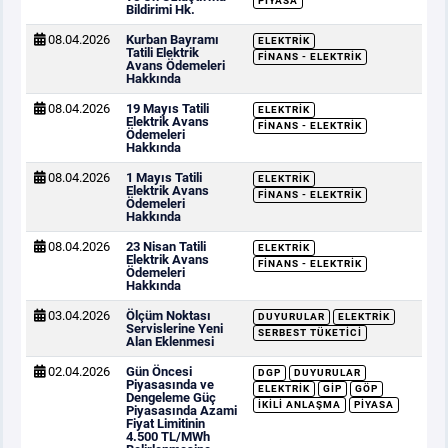
PIYASA
Bildirimi Hk.
08.04.2026
Kurban Bayramı
ELEKTRIK
Tatili Elektrik
FINANS - ELEKTRIK
Avans Ödemeleri
Hakkında
08.04.2026
19 Mayıs Tatili
ELEKTRIK
Elektrik Avans
FINANS - ELEKTRIK
Ödemeleri
Hakkında
08.04.2026
1 Mayıs Tatili
ELEKTRIK
Elektrik Avans
FINANS - ELEKTRIK
Ödemeleri
Hakkında
08.04.2026
23 Nisan Tatili
ELEKTRIK
Elektrik Avans
FINANS - ELEKTRIK
Ödemeleri
Hakkında
03.04.2026
Ölçüm Noktası
DUYURULAR
ELEKTRIK
Servislerine Yeni
SERBEST TÜKETICI
Alan Eklenmesi
02.04.2026
Gün Öncesi
DGP
DUYURULAR
Piyasasında ve
ELEKTRIK
GİP
GÖP
Dengeleme Güç
İKILI ANLAŞMA
PIYASA
Piyasasında Azami
Fiyat Limitinin
4.500 TL/MWh