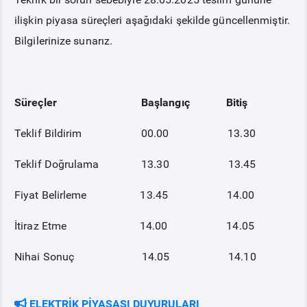
ilişkin piyasa süreçleri aşağıdaki şekilde güncellenmiştir.
PİYASA
KAYIT
SÜRECİ
Bilgilerinize sunarız.
SERBEST TÜKETİCİ
Süreçler Başlangıç Bitiş
MALİ UZLAŞTIRMA
Teklif Bildirim 00.00 13.30
TEMİNAT
Teklif Doğrulama 13.30 13.45
Fiyat Belirleme 13.45 14.00
BÜLTENLER
İtiraz Etme 14.00 14.05
DUYURULAR
Nihai Sonuç 14.05 14.10
BT HİZMET YÖNETİM SİSTEMİ POLİTİKAMIZ
ELEKTRİK PİYASASI DUYURULARI