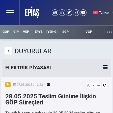
Türkçe
GÖP
GİP
VEP
EPYS
YEK-G
SGP
VGP
DUYURULAR
ELEKTRİK PİYASASI
SPOT ELEKTRİK PİYASALARI
27.05.2025 / 12:23
A
28.05.2025 Teslim Gününe İlişkin
ÖRNEK FİNANS BELGELERİ
GÖP Süreçleri
VADELİ ELEKTRİK PİYASASI
Teknik bir sorun sebebiyle 28.05.2025 teslim gününe