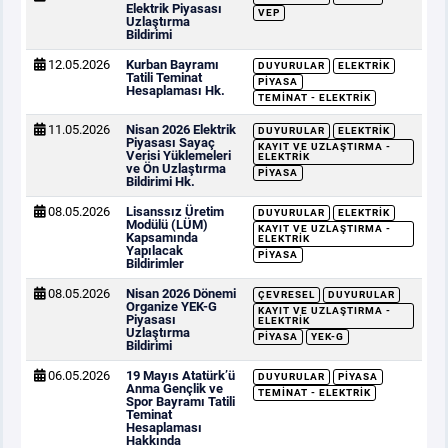
Elektrik Piyasası
VEP
Uzlaştırma
Bildirimi
12.05.2026
Kurban Bayramı
DUYURULAR
ELEKTRIK
Tatili Teminat
PIYASA
Hesaplaması Hk.
TEMINAT - ELEKTRIK
11.05.2026
Nisan 2026 Elektrik
DUYURULAR
ELEKTRIK
Piyasası Sayaç
KAYIT VE UZLAŞTIRMA -
Verisi Yüklemeleri
ELEKTRIK
ve Ön Uzlaştırma
PIYASA
Bildirimi Hk.
08.05.2026
Lisanssız Üretim
DUYURULAR
ELEKTRIK
Modülü (LÜM)
KAYIT VE UZLAŞTIRMA -
Kapsamında
ELEKTRIK
Yapılacak
PIYASA
Bildirimler
08.05.2026
Nisan 2026 Dönemi
ÇEVRESEL
DUYURULAR
Organize YEK-G
KAYIT VE UZLAŞTIRMA -
Piyasası
ELEKTRIK
Uzlaştırma
PIYASA
YEK-G
Bildirimi
06.05.2026
19 Mayıs Atatürk’ü
DUYURULAR
PIYASA
Anma Gençlik ve
TEMINAT - ELEKTRIK
Spor Bayramı Tatili
Teminat
Hesaplaması
Hakkında