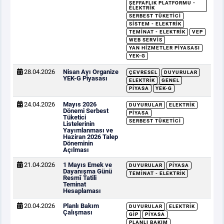
ŞEFFAFLIK PLATFORMU -
ELEKTRIK
SERBEST TÜKETICI
SISTEM - ELEKTRIK
TEMINAT - ELEKTRIK
VEP
WEB SERVIS
YAN HIZMETLER PIYASASI
YEK-G
28.04.2026
Nisan Ayı Organize
ÇEVRESEL
DUYURULAR
YEK-G Piyasası
ELEKTRIK
GENEL
PIYASA
YEK-G
24.04.2026
Mayıs 2026
DUYURULAR
ELEKTRIK
Dönemi Serbest
PIYASA
Tüketici
SERBEST TÜKETICI
Listelerinin
Yayımlanması ve
Haziran 2026 Talep
Döneminin
Açılması
21.04.2026
1 Mayıs Emek ve
DUYURULAR
PIYASA
Dayanışma Günü
TEMINAT - ELEKTRIK
Resmî Tatili
Teminat
Hesaplaması
20.04.2026
Planlı Bakım
DUYURULAR
ELEKTRIK
Çalışması
GİP
PIYASA
PLANLI BAKIM