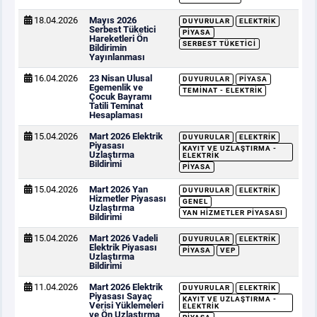
18.04.2026
Mayıs 2026
DUYURULAR
ELEKTRIK
Serbest Tüketici
PIYASA
Hareketleri Ön
SERBEST TÜKETICI
Bildirimin
Yayınlanması
16.04.2026
23 Nisan Ulusal
DUYURULAR
PIYASA
Egemenlik ve
TEMINAT - ELEKTRIK
Çocuk Bayramı
Tatili Teminat
Hesaplaması
15.04.2026
Mart 2026 Elektrik
DUYURULAR
ELEKTRIK
Piyasası
KAYIT VE UZLAŞTIRMA -
Uzlaştırma
ELEKTRIK
Bildirimi
PIYASA
15.04.2026
Mart 2026 Yan
DUYURULAR
ELEKTRIK
Hizmetler Piyasası
GENEL
Uzlaştırma
YAN HIZMETLER PIYASASI
Bildirimi
15.04.2026
Mart 2026 Vadeli
DUYURULAR
ELEKTRIK
Elektrik Piyasası
PIYASA
VEP
Uzlaştırma
Bildirimi
11.04.2026
Mart 2026 Elektrik
DUYURULAR
ELEKTRIK
Piyasası Sayaç
KAYIT VE UZLAŞTIRMA -
Verisi Yüklemeleri
ELEKTRIK
ve Ön Uzlaştırma