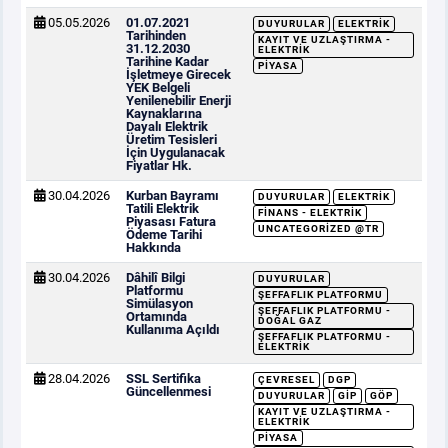
05.05.2026
01.07.2021
DUYURULAR
ELEKTRIK
Tarihinden
KAYIT VE UZLAŞTIRMA -
31.12.2030
ELEKTRIK
Tarihine Kadar
PIYASA
İşletmeye Girecek
YEK Belgeli
Yenilenebilir Enerji
Kaynaklarına
Dayalı Elektrik
Üretim Tesisleri
İçin Uygulanacak
Fiyatlar Hk.
30.04.2026
Kurban Bayramı
DUYURULAR
ELEKTRIK
Tatili Elektrik
FINANS - ELEKTRIK
Piyasası Fatura
UNCATEGORIZED @TR
Ödeme Tarihi
Hakkında
30.04.2026
Dâhilî Bilgi
DUYURULAR
Platformu
ŞEFFAFLIK PLATFORMU
Simülasyon
ŞEFFAFLIK PLATFORMU -
Ortamında
DOĞAL GAZ
Kullanıma Açıldı
ŞEFFAFLIK PLATFORMU -
ELEKTRIK
28.04.2026
SSL Sertifika
ÇEVRESEL
DGP
Güncellenmesi
DUYURULAR
GİP
GÖP
KAYIT VE UZLAŞTIRMA -
ELEKTRIK
PIYASA