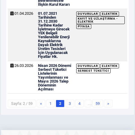
Belirlenmesine
İlişkin Kurul Kararı
01.04.2026
01.07.2021
DUYURULAR
ELEKTRIK
Tarihinden
KAYIT VE UZLAŞTIRMA -
31.12.2030
ELEKTRIK
Tarihine Kadar
PIYASA
İşletmeye Girecek
YEK Belgeli
Yenilenebilir Enerji
Kaynaklarına
Dayalı Elektrik
Üretim Tesisleri
İçin Uygulanacak
Fiyatlar Hk.
26.03.2026
Nisan 2026 Dönemi
DUYURULAR
ELEKTRIK
Serbest Tüketici
SERBEST TÜKETICI
Listelerinin
Yayımlanması ve
Mayıs 2026 Talep
Döneminin
Açılması
Sayfa: 2 / 59
«
1
2
3
4
…
59
»