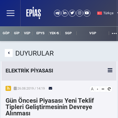
Türkçe
GÖP
GİP
VEP
EPYS
YEK-G
SGP
VGP
DUYURULAR
ELEKTRİK PİYASASI
SPOT ELEKTRİK PİYASALARI
26.08.2019 / 14:19
A
Gün Öncesi Piyasası Yeni Teklif
ÖRNEK FİNANS BELGELERİ
Tipleri Geliştirmesinin Devreye
Alınması
VADELİ ELEKTRİK PİYASASI