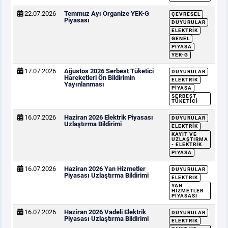
22.07.2026
Temmuz Ayı Organize YEK-G
ÇEVRESEL
Piyasası
DUYURULAR
ELEKTRIK
GENEL
PIYASA
YEK-G
17.07.2026
Ağustos 2026 Serbest Tüketici
DUYURULAR
Hareketleri Ön Bildirimin
ELEKTRIK
Yayınlanması
PIYASA
SERBEST
TÜKETICI
16.07.2026
Haziran 2026 Elektrik Piyasası
DUYURULAR
Uzlaştırma Bildirimi
ELEKTRIK
KAYIT VE
UZLAŞTIRMA
- ELEKTRIK
PIYASA
16.07.2026
Haziran 2026 Yan Hizmetler
DUYURULAR
Piyasası Uzlaştırma Bildirimi
ELEKTRIK
YAN
HIZMETLER
PIYASASI
16.07.2026
Haziran 2026 Vadeli Elektrik
DUYURULAR
Piyasası Uzlaştırma Bildirimi
ELEKTRIK