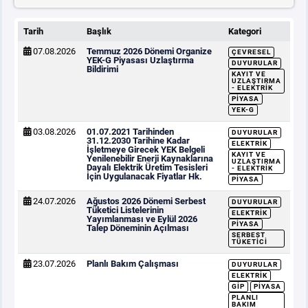
Tarih
Başlık
Kategori
07.08.2026
Temmuz 2026 Dönemi Organize
ÇEVRESEL
YEK-G Piyasası Uzlaştırma
DUYURULAR
Bildirimi
KAYIT VE
UZLAŞTIRMA
- ELEKTRIK
PIYASA
YEK-G
03.08.2026
01.07.2021 Tarihinden
DUYURULAR
31.12.2030 Tarihine Kadar
ELEKTRIK
İşletmeye Girecek YEK Belgeli
KAYIT VE
Yenilenebilir Enerji Kaynaklarına
UZLAŞTIRMA
Dayalı Elektrik Üretim Tesisleri
- ELEKTRIK
İçin Uygulanacak Fiyatlar Hk.
PIYASA
24.07.2026
Ağustos 2026 Dönemi Serbest
DUYURULAR
Tüketici Listelerinin
ELEKTRIK
Yayımlanması ve Eylül 2026
PIYASA
Talep Döneminin Açılması
SERBEST
TÜKETICI
23.07.2026
Planlı Bakım Çalışması
DUYURULAR
ELEKTRIK
GİP
PIYASA
PLANLI
BAKIM