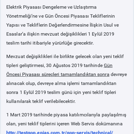
Elektrik Piyasası Dengeleme ve Uzlaştırma
PİYASA
KAYIT
SÜRECİ
Yönetmeliği’ne ve Gün Öncesi Piyasası Tekliflerinin
Yapısı ve Tekliflerin Değerlendirmesine İlişkin Usul ve
SERBEST TÜKETİCİ
Esaslar’a ilişkin mevzuat değişiklikleri 1 Eylül 2019
teslim tarihi itibariyle yürürlüğe girecektir.
MALİ UZLAŞTIRMA
Mevzuat değişiklikleri ile birlikte gelecek olan yeni teklif
tipleri geliştirmesi, 30 Ağustos 2019 tarihinde
Gün
TEMİNAT
Öncesi Piyasası süreçleri tamamlandıktan sonra
devreye
alınacak olup, devreye alma işlemi tamamlandıktan
BÜLTENLER
sonra 1 Eylül 2019 teslim günü için yeni teklif tipleri
kullanılarak teklif verilebilecektir.
DUYURULAR
1 Mart 2019 tarihinde piyasa katılımcılarıyla paylaşılmış
BT HİZMET YÖNETİM SİSTEMİ POLİTİKAMIZ
olan, yeni teklif tiplerini içeren Web Servis dokümanına
http://testgop.epias.com.tr/gop-servis/technical/