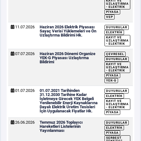
KAYIT VE
UZLAŞTIRMA
- ELEKTRIK
PIYASA
VEP
11.07.2026
Haziran 2026 Elektrik Piyasası
DUYURULAR
Sayaç Verisi Yüklemeleri ve Ön
ELEKTRIK
Uzlaştırma Bildirimi Hk.
KAYIT VE
UZLAŞTIRMA
- ELEKTRIK
07.07.2026
Haziran 2026 Dönemi Organize
ÇEVRESEL
YEK-G Piyasası Uzlaştırma
DUYURULAR
Bildirimi
KAYIT VE
UZLAŞTIRMA
- ELEKTRIK
PIYASA
YEK-G
01.07.2026
01.07.2021 Tarihinden
DUYURULAR
31.12.2030 Tarihine Kadar
ELEKTRIK
İşletmeye Girecek YEK Belgeli
KAYIT VE
Yenilenebilir Enerji Kaynaklarına
UZLAŞTIRMA
Dayalı Elektrik Üretim Tesisleri
- ELEKTRIK
İçin Uygulanacak Fiyatlar Hk.
PIYASA
26.06.2026
Temmuz 2026 Toplayıcı
DUYURULAR
Hareketleri Listelerinin
ELEKTRIK
Yayınlanması
PIYASA
SERBEST
TÜKETICI