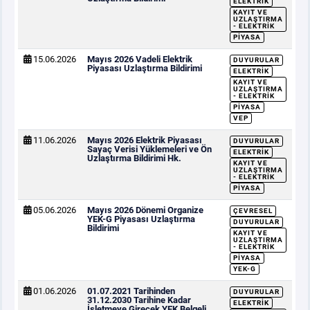
ELEKTRIK
KAYIT VE
UZLAŞTIRMA
- ELEKTRIK
PIYASA
15.06.2026
Mayıs 2026 Vadeli Elektrik
DUYURULAR
Piyasası Uzlaştırma Bildirimi
ELEKTRIK
KAYIT VE
UZLAŞTIRMA
- ELEKTRIK
PIYASA
VEP
11.06.2026
Mayıs 2026 Elektrik Piyasası
DUYURULAR
Sayaç Verisi Yüklemeleri ve Ön
ELEKTRIK
Uzlaştırma Bildirimi Hk.
KAYIT VE
UZLAŞTIRMA
- ELEKTRIK
PIYASA
05.06.2026
Mayıs 2026 Dönemi Organize
ÇEVRESEL
YEK-G Piyasası Uzlaştırma
DUYURULAR
Bildirimi
KAYIT VE
UZLAŞTIRMA
- ELEKTRIK
PIYASA
YEK-G
01.06.2026
01.07.2021 Tarihinden
DUYURULAR
31.12.2030 Tarihine Kadar
ELEKTRIK
İşletmeye Girecek YEK Belgeli