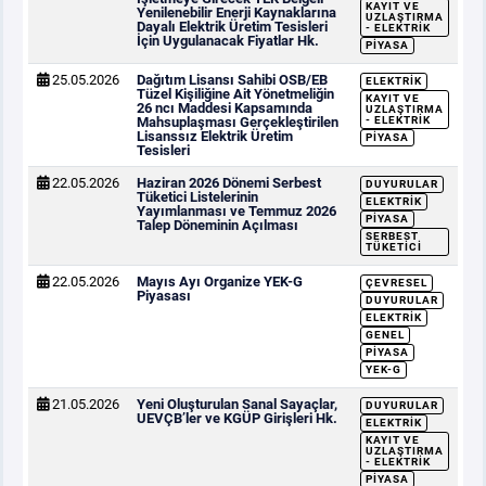
KAYIT VE
Yenilenebilir Enerji Kaynaklarına
UZLAŞTIRMA
Dayalı Elektrik Üretim Tesisleri
- ELEKTRIK
İçin Uygulanacak Fiyatlar Hk.
PIYASA
25.05.2026
Dağıtım Lisansı Sahibi OSB/EB
ELEKTRIK
Tüzel Kişiliğine Ait Yönetmeliğin
KAYIT VE
26 ncı Maddesi Kapsamında
UZLAŞTIRMA
Mahsuplaşması Gerçekleştirilen
- ELEKTRIK
Lisanssız Elektrik Üretim
PIYASA
Tesisleri
22.05.2026
Haziran 2026 Dönemi Serbest
DUYURULAR
Tüketici Listelerinin
ELEKTRIK
Yayımlanması ve Temmuz 2026
PIYASA
Talep Döneminin Açılması
SERBEST
TÜKETICI
22.05.2026
Mayıs Ayı Organize YEK-G
ÇEVRESEL
Piyasası
DUYURULAR
ELEKTRIK
GENEL
PIYASA
YEK-G
21.05.2026
Yeni Oluşturulan Sanal Sayaçlar,
DUYURULAR
UEVÇB’ler ve KGÜP Girişleri Hk.
ELEKTRIK
KAYIT VE
UZLAŞTIRMA
- ELEKTRIK
PIYASA