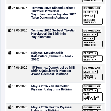
26.06.2026
Temmuz 2026 Dönemi Serbest
DUYURULAR
Tüketici Listelerinin
ELEKTRIK
Yayımlanması ve Ağustos 2026
PIYASA
Talep Döneminin Açılması
SERBEST
TÜKETICI
19.06.2026
Temmuz 2026 Serbest Tüketici
DUYURULAR
Hareketleri Ön Bildirimin
ELEKTRIK
Yayınlanması
PIYASA
SERBEST
TÜKETICI
19.06.2026
Bölgesel Mevsimsellik
ELEKTRIK
Katsayıları (Temmuz – Aralık
TEMINAT -
2026)
ELEKTRIK
17.06.2026
15 Temmuz Demokrasi ve Milli
DUYURULAR
Birlik Günü Elektrik Piyasası
ELEKTRIK
Avans Ödemesi Hakkında
FINANS -
ELEKTRIK
16.06.2026
Mayıs 2026 Yan Hizmetler
DUYURULAR
Piyasası Uzlaştırma Bildirimi
ELEKTRIK
YAN
HIZMETLER
PIYASASI
15.06.2026
Mayıs 2026 Elektrik Piyasası
DUYURULAR
Uzlaştırma Bildirimi