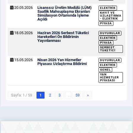
20.05.2026
Lisanssız Üretim Modülü (LÜM)
ELEKTRIK
Saatlik Mahsuplaşma Ekranları
KAYIT VE
Simülasyon Ortamında İşleme
UZLAŞTIRMA
Açıldı
- ELEKTRIK
PIYASA
18.05.2026
Haziran 2026 Serbest Tüketici
DUYURULAR
Hareketleri Ön Bildirimin
ELEKTRIK
Yayınlanması
PIYASA
SERBEST
TÜKETICI
15.05.2026
Nisan 2026 Yan Hizmetler
DUYURULAR
Piyasası Uzlaştırma Bildirimi
ELEKTRIK
GENEL
YAN
HIZMETLER
PIYASASI
Sayfa: 1 / 59
1
2
3
…
59
»