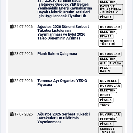
31.12.2030 Tarihine Kadar
ELEKTRIK
İşletmeye Girecek YEK Belgeli
KAYIT VE
Yenilenebilir Enerji Kaynaklarına
UZLAŞTIRMA
Dayalı Elektrik Üretim Tesisleri
- ELEKTRIK
İçin Uygulanacak Fiyatlar Hk.
PIYASA
24.07.2026
Ağustos 2026 Dönemi Serbest
DUYURULAR
Tüketici Listelerinin
ELEKTRIK
Yayımlanması ve Eylül 2026
PIYASA
Talep Döneminin Açılması
SERBEST
TÜKETICI
23.07.2026
Planlı Bakım Çalışması
DUYURULAR
ELEKTRIK
GİP
PIYASA
PLANLI
BAKIM
22.07.2026
Temmuz Ayı Organize YEK-G
ÇEVRESEL
Piyasası
DUYURULAR
ELEKTRIK
GENEL
PIYASA
YEK-G
17.07.2026
Ağustos 2026 Serbest Tüketici
DUYURULAR
Hareketleri Ön Bildirimin
ELEKTRIK
Yayınlanması
PIYASA
SERBEST
TÜKETICI