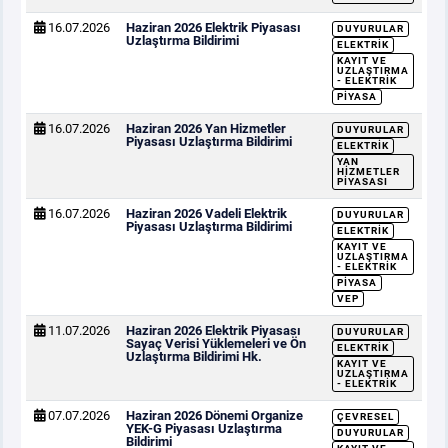
16.07.2026
Haziran 2026 Elektrik Piyasası
DUYURULAR
Uzlaştırma Bildirimi
ELEKTRIK
KAYIT VE
UZLAŞTIRMA
- ELEKTRIK
PIYASA
16.07.2026
Haziran 2026 Yan Hizmetler
DUYURULAR
Piyasası Uzlaştırma Bildirimi
ELEKTRIK
YAN
HIZMETLER
PIYASASI
16.07.2026
Haziran 2026 Vadeli Elektrik
DUYURULAR
Piyasası Uzlaştırma Bildirimi
ELEKTRIK
KAYIT VE
UZLAŞTIRMA
- ELEKTRIK
PIYASA
VEP
11.07.2026
Haziran 2026 Elektrik Piyasası
DUYURULAR
Sayaç Verisi Yüklemeleri ve Ön
ELEKTRIK
Uzlaştırma Bildirimi Hk.
KAYIT VE
UZLAŞTIRMA
- ELEKTRIK
07.07.2026
Haziran 2026 Dönemi Organize
ÇEVRESEL
YEK-G Piyasası Uzlaştırma
DUYURULAR
Bildirimi