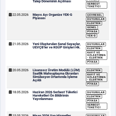
Talep Döneminin Açılması
SERBEST
TÜKETICI
22.05.2026
Mayıs Ayı Organize YEK-G
ÇEVRESEL
Piyasası
DUYURULAR
ELEKTRIK
GENEL
PIYASA
YEK-G
21.05.2026
Yeni Oluşturulan Sanal Sayaçlar,
DUYURULAR
UEVÇB’ler ve KGÜP Girişleri Hk.
ELEKTRIK
KAYIT VE
UZLAŞTIRMA
- ELEKTRIK
PIYASA
20.05.2026
Lisanssız Üretim Modülü (LÜM)
ELEKTRIK
Saatlik Mahsuplaşma Ekranları
KAYIT VE
Simülasyon Ortamında İşleme
UZLAŞTIRMA
Açıldı
- ELEKTRIK
PIYASA
18.05.2026
Haziran 2026 Serbest Tüketici
DUYURULAR
Hareketleri Ön Bildirimin
ELEKTRIK
Yayınlanması
PIYASA
SERBEST
TÜKETICI
15.05.2026
Nisan 2026 Yan Hizmetler
DUYURULAR