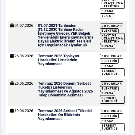
KAYIT VE
UZLAŞTIRMA
- ELEKTRIK
PIYASA
YEK-G
01.07.2026
01.07.2021 Tarihinden
DUYURULAR
31.12.2030 Tarihine Kadar
ELEKTRIK
İşletmeye Girecek YEK Belgeli
KAYIT VE
Yenilenebilir Enerji Kaynaklarına
UZLAŞTIRMA
Dayalı Elektrik Üretim Tesisleri
- ELEKTRIK
İçin Uygulanacak Fiyatlar Hk.
PIYASA
26.06.2026
Temmuz 2026 Toplayıcı
DUYURULAR
Hareketleri Listelerinin
ELEKTRIK
Yayınlanması
PIYASA
SERBEST
TÜKETICI
26.06.2026
Temmuz 2026 Dönemi Serbest
DUYURULAR
Tüketici Listelerinin
ELEKTRIK
Yayımlanması ve Ağustos 2026
PIYASA
Talep Döneminin Açılması
SERBEST
TÜKETICI
19.06.2026
Temmuz 2026 Serbest Tüketici
DUYURULAR
Hareketleri Ön Bildirimin
ELEKTRIK
Yayınlanması
PIYASA
SERBEST
TÜKETICI