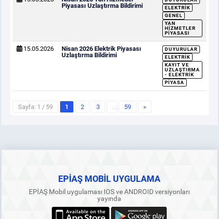
Piyasası Uzlaştırma Bildirimi
ELEKTRIK
GENEL
YAN
HIZMETLER
PIYASASI
15.05.2026
Nisan 2026 Elektrik Piyasası
DUYURULAR
Uzlaştırma Bildirimi
ELEKTRIK
KAYIT VE
UZLAŞTIRMA
- ELEKTRIK
PIYASA
Sayfa: 1 / 59
1
2
3
…
59
»
EPİAŞ MOBİL UYGULAMA
EPİAŞ Mobil uygulaması IOS ve ANDROID versiyonları
yayında