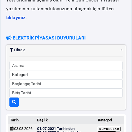
yazılımının kullanıcı kılavuzuna ulaşmak için lütfen
PİYASA
KAYIT
SÜRECİ
tıklayınız.
SERBEST TÜKETİCİ
ELEKTRİK PİYASASI DUYURULARI
MALİ UZLAŞTIRMA
Filtrele
TEMİNAT
BÜLTENLER
DUYURULAR
BT HİZMET YÖNETİM SİSTEMİ POLİTİKAMIZ
Tarih
Başlık
Kategori
03.08.2026
01.07.2021 Tarihinden
DUYURULAR