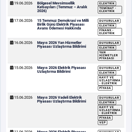
19.06.2026
Bölgesel Mevsimsellik
ELEKTRIK
Katsayıları (Temmuz – Aralık
TEMINAT -
2026)
ELEKTRIK
17.06.2026
15 Temmuz Demokrasi ve Milli
DUYURULAR
Birlik Günü Elektrik Piyasası
ELEKTRIK
Avans Ödemesi Hakkında
FINANS -
ELEKTRIK
16.06.2026
Mayıs 2026 Yan Hizmetler
DUYURULAR
Piyasası Uzlaştırma Bildirimi
ELEKTRIK
YAN
HIZMETLER
PIYASASI
15.06.2026
Mayıs 2026 Elektrik Piyasası
DUYURULAR
Uzlaştırma Bildirimi
ELEKTRIK
KAYIT VE
UZLAŞTIRMA
- ELEKTRIK
PIYASA
15.06.2026
Mayıs 2026 Vadeli Elektrik
DUYURULAR
Piyasası Uzlaştırma Bildirimi
ELEKTRIK
KAYIT VE
UZLAŞTIRMA
- ELEKTRIK
PIYASA
VEP
11.06.2026
Mayıs 2026 Elektrik Piyasası