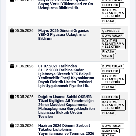
DUYURULAR
Sayaç Verisi Yüklemeleri ve Ön
ELEKTRIK
Uzlaştırma Bildirimi Hk.
KAYIT VE
UZLAŞTIRMA
- ELEKTRIK
PIYASA
05.06.2026
Mayıs 2026 Dönemi Organize
ÇEVRESEL
YEK-G Piyasası Uzlaştırma
DUYURULAR
Bildirimi
KAYIT VE
UZLAŞTIRMA
- ELEKTRIK
PIYASA
YEK-G
01.06.2026
01.07.2021 Tarihinden
DUYURULAR
31.12.2030 Tarihine Kadar
ELEKTRIK
İşletmeye Girecek YEK Belgeli
KAYIT VE
Yenilenebilir Enerji Kaynaklarına
UZLAŞTIRMA
Dayalı Elektrik Üretim Tesisleri
- ELEKTRIK
İçin Uygulanacak Fiyatlar Hk.
PIYASA
25.05.2026
Dağıtım Lisansı Sahibi OSB/EB
ELEKTRIK
Tüzel Kişiliğine Ait Yönetmeliğin
KAYIT VE
26 ncı Maddesi Kapsamında
UZLAŞTIRMA
Mahsuplaşması Gerçekleştirilen
- ELEKTRIK
Lisanssız Elektrik Üretim
PIYASA
Tesisleri
22.05.2026
Haziran 2026 Dönemi Serbest
DUYURULAR
Tüketici Listelerinin
ELEKTRIK
Yayımlanması ve Temmuz 2026
PIYASA