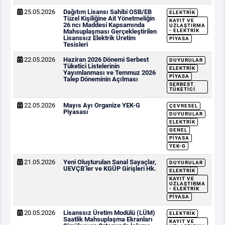
25.05.2026
Dağıtım Lisansı Sahibi OSB/EB
ELEKTRIK
Tüzel Kişiliğine Ait Yönetmeliğin
KAYIT VE
26 ncı Maddesi Kapsamında
UZLAŞTIRMA
Mahsuplaşması Gerçekleştirilen
- ELEKTRIK
Lisanssız Elektrik Üretim
PIYASA
Tesisleri
22.05.2026
Haziran 2026 Dönemi Serbest
DUYURULAR
Tüketici Listelerinin
ELEKTRIK
Yayımlanması ve Temmuz 2026
PIYASA
Talep Döneminin Açılması
SERBEST
TÜKETICI
22.05.2026
Mayıs Ayı Organize YEK-G
ÇEVRESEL
Piyasası
DUYURULAR
ELEKTRIK
GENEL
PIYASA
YEK-G
21.05.2026
Yeni Oluşturulan Sanal Sayaçlar,
DUYURULAR
UEVÇB’ler ve KGÜP Girişleri Hk.
ELEKTRIK
KAYIT VE
UZLAŞTIRMA
- ELEKTRIK
PIYASA
20.05.2026
Lisanssız Üretim Modülü (LÜM)
ELEKTRIK
Saatlik Mahsuplaşma Ekranları
KAYIT VE