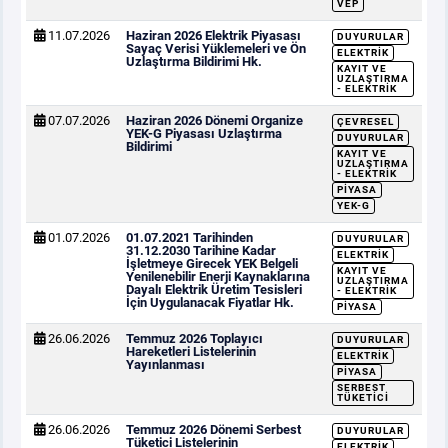
VEP
11.07.2026
Haziran 2026 Elektrik Piyasası
DUYURULAR
Sayaç Verisi Yüklemeleri ve Ön
ELEKTRIK
Uzlaştırma Bildirimi Hk.
KAYIT VE
UZLAŞTIRMA
- ELEKTRIK
07.07.2026
Haziran 2026 Dönemi Organize
ÇEVRESEL
YEK-G Piyasası Uzlaştırma
DUYURULAR
Bildirimi
KAYIT VE
UZLAŞTIRMA
- ELEKTRIK
PIYASA
YEK-G
01.07.2026
01.07.2021 Tarihinden
DUYURULAR
31.12.2030 Tarihine Kadar
ELEKTRIK
İşletmeye Girecek YEK Belgeli
KAYIT VE
Yenilenebilir Enerji Kaynaklarına
UZLAŞTIRMA
Dayalı Elektrik Üretim Tesisleri
- ELEKTRIK
İçin Uygulanacak Fiyatlar Hk.
PIYASA
26.06.2026
Temmuz 2026 Toplayıcı
DUYURULAR
Hareketleri Listelerinin
ELEKTRIK
Yayınlanması
PIYASA
SERBEST
TÜKETICI
26.06.2026
Temmuz 2026 Dönemi Serbest
DUYURULAR
Tüketici Listelerinin
ELEKTRIK