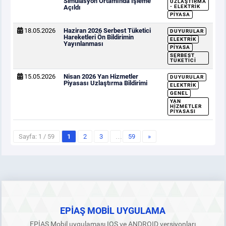
Simülasyon Ortamında İşleme
UZLAŞTIRMA
Açıldı
- ELEKTRIK
PIYASA
18.05.2026
Haziran 2026 Serbest Tüketici
DUYURULAR
Hareketleri Ön Bildirimin
ELEKTRIK
Yayınlanması
PIYASA
SERBEST
TÜKETICI
15.05.2026
Nisan 2026 Yan Hizmetler
DUYURULAR
Piyasası Uzlaştırma Bildirimi
ELEKTRIK
GENEL
YAN
HIZMETLER
PIYASASI
Sayfa: 1 / 59
1
2
3
…
59
»
EPİAŞ MOBİL UYGULAMA
EPİAŞ Mobil uygulaması IOS ve ANDROID versiyonları