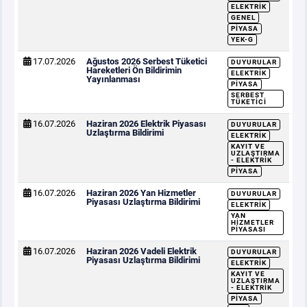
ELEKTRIK
GENEL
PIYASA
YEK-G
17.07.2026
Ağustos 2026 Serbest Tüketici
DUYURULAR
Hareketleri Ön Bildirimin
ELEKTRIK
Yayınlanması
PIYASA
SERBEST
TÜKETICI
16.07.2026
Haziran 2026 Elektrik Piyasası
DUYURULAR
Uzlaştırma Bildirimi
ELEKTRIK
KAYIT VE
UZLAŞTIRMA
- ELEKTRIK
PIYASA
16.07.2026
Haziran 2026 Yan Hizmetler
DUYURULAR
Piyasası Uzlaştırma Bildirimi
ELEKTRIK
YAN
HIZMETLER
PIYASASI
16.07.2026
Haziran 2026 Vadeli Elektrik
DUYURULAR
Piyasası Uzlaştırma Bildirimi
ELEKTRIK
KAYIT VE
UZLAŞTIRMA
- ELEKTRIK
PIYASA