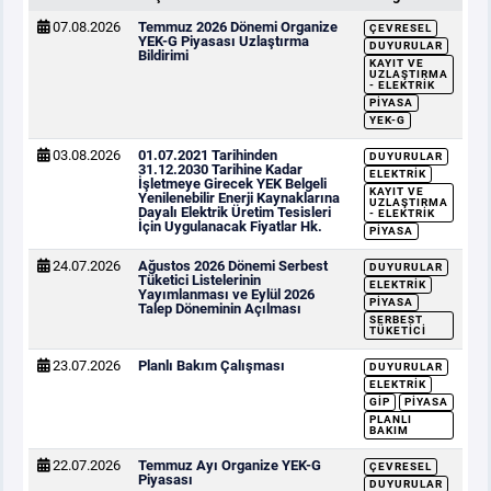
07.08.2026
Temmuz 2026 Dönemi Organize
ÇEVRESEL
YEK-G Piyasası Uzlaştırma
DUYURULAR
Bildirimi
KAYIT VE
UZLAŞTIRMA
- ELEKTRIK
PIYASA
YEK-G
03.08.2026
01.07.2021 Tarihinden
DUYURULAR
31.12.2030 Tarihine Kadar
ELEKTRIK
İşletmeye Girecek YEK Belgeli
KAYIT VE
Yenilenebilir Enerji Kaynaklarına
UZLAŞTIRMA
Dayalı Elektrik Üretim Tesisleri
- ELEKTRIK
İçin Uygulanacak Fiyatlar Hk.
PIYASA
24.07.2026
Ağustos 2026 Dönemi Serbest
DUYURULAR
Tüketici Listelerinin
ELEKTRIK
Yayımlanması ve Eylül 2026
PIYASA
Talep Döneminin Açılması
SERBEST
TÜKETICI
23.07.2026
Planlı Bakım Çalışması
DUYURULAR
ELEKTRIK
GİP
PIYASA
PLANLI
BAKIM
22.07.2026
Temmuz Ayı Organize YEK-G
ÇEVRESEL
Piyasası
DUYURULAR