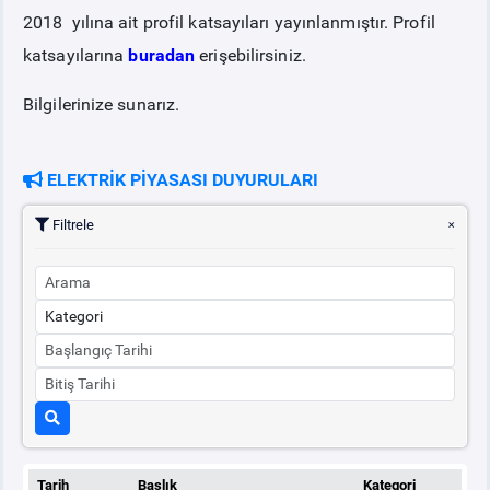
2018 yılına ait profil katsayıları yayınlanmıştır. Profil
katsayılarına
buradan
erişebilirsiniz.
PİYASA
KAYIT
SÜRECİ
Bilgilerinize sunarız.
SERBEST TÜKETİCİ
ELEKTRİK PİYASASI DUYURULARI
MALİ UZLAŞTIRMA
Filtrele
TEMİNAT
BÜLTENLER
DUYURULAR
BT HİZMET YÖNETİM SİSTEMİ POLİTİKAMIZ
Tarih
Başlık
Kategori