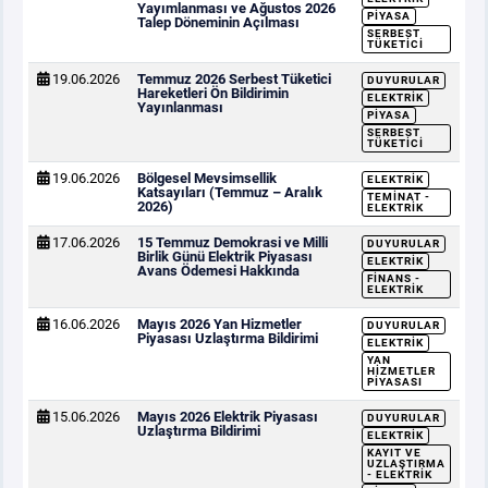
Yayımlanması ve Ağustos 2026
PIYASA
Talep Döneminin Açılması
SERBEST
TÜKETICI
19.06.2026
Temmuz 2026 Serbest Tüketici
DUYURULAR
Hareketleri Ön Bildirimin
ELEKTRIK
Yayınlanması
PIYASA
SERBEST
TÜKETICI
19.06.2026
Bölgesel Mevsimsellik
ELEKTRIK
Katsayıları (Temmuz – Aralık
TEMINAT -
2026)
ELEKTRIK
17.06.2026
15 Temmuz Demokrasi ve Milli
DUYURULAR
Birlik Günü Elektrik Piyasası
ELEKTRIK
Avans Ödemesi Hakkında
FINANS -
ELEKTRIK
16.06.2026
Mayıs 2026 Yan Hizmetler
DUYURULAR
Piyasası Uzlaştırma Bildirimi
ELEKTRIK
YAN
HIZMETLER
PIYASASI
15.06.2026
Mayıs 2026 Elektrik Piyasası
DUYURULAR
Uzlaştırma Bildirimi
ELEKTRIK
KAYIT VE
UZLAŞTIRMA
- ELEKTRIK