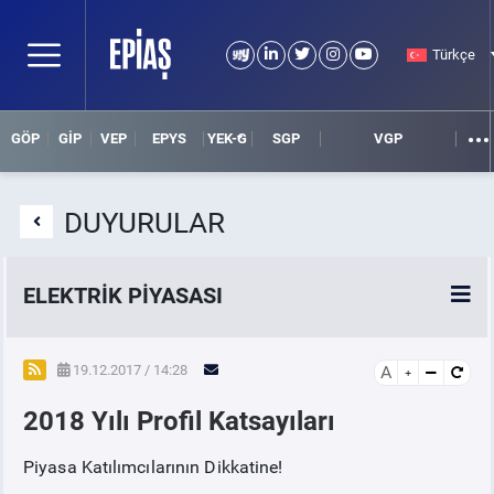
Türkçe
GÖP
GİP
VEP
EPYS
YEK-G
SGP
VGP
DUYURULAR
ELEKTRİK PİYASASI
SPOT ELEKTRİK PİYASALARI
19.12.2017 / 14:28
A
2018 Yılı Profil Katsayıları
ÖRNEK FİNANS BELGELERİ
Piyasa Katılımcılarının Dikkatine!
VADELİ ELEKTRİK PİYASASI