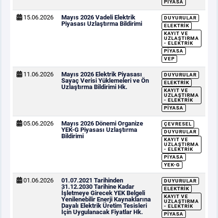
PIYASA
15.06.2026
Mayıs 2026 Vadeli Elektrik
DUYURULAR
Piyasası Uzlaştırma Bildirimi
ELEKTRIK
KAYIT VE
UZLAŞTIRMA
- ELEKTRIK
PIYASA
VEP
11.06.2026
Mayıs 2026 Elektrik Piyasası
DUYURULAR
Sayaç Verisi Yüklemeleri ve Ön
ELEKTRIK
Uzlaştırma Bildirimi Hk.
KAYIT VE
UZLAŞTIRMA
- ELEKTRIK
PIYASA
05.06.2026
Mayıs 2026 Dönemi Organize
ÇEVRESEL
YEK-G Piyasası Uzlaştırma
DUYURULAR
Bildirimi
KAYIT VE
UZLAŞTIRMA
- ELEKTRIK
PIYASA
YEK-G
01.06.2026
01.07.2021 Tarihinden
DUYURULAR
31.12.2030 Tarihine Kadar
ELEKTRIK
İşletmeye Girecek YEK Belgeli
KAYIT VE
Yenilenebilir Enerji Kaynaklarına
UZLAŞTIRMA
Dayalı Elektrik Üretim Tesisleri
- ELEKTRIK
İçin Uygulanacak Fiyatlar Hk.
PIYASA