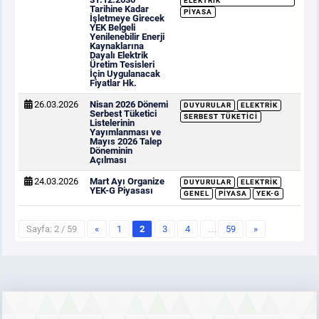
ELEKTRIK
Tarihine Kadar
PIYASA
İşletmeye Girecek
YEK Belgeli
Yenilenebilir Enerji
Kaynaklarına
Dayalı Elektrik
Üretim Tesisleri
İçin Uygulanacak
Fiyatlar Hk.
26.03.2026
Nisan 2026 Dönemi
DUYURULAR
ELEKTRIK
Serbest Tüketici
SERBEST TÜKETICI
Listelerinin
Yayımlanması ve
Mayıs 2026 Talep
Döneminin
Açılması
24.03.2026
Mart Ayı Organize
DUYURULAR
ELEKTRIK
YEK-G Piyasası
GENEL
PIYASA
YEK-G
Sayfa: 2 / 59
«
1
2
3
4
…
59
»