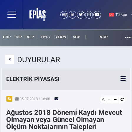
Türkçe
GÖP
GİP
VEP
EPYS
YEK-G
SGP
VGP
DUYURULAR
ELEKTRİK PİYASASI
SPOT ELEKTRİK PİYASALARI
05.07.2018 / 16:00
A
Ağustos 2018 Dönemi Kaydı Mevcut
ÖRNEK FİNANS BELGELERİ
Olmayan veya Güncel Olmayan
Ölçüm Noktalarının Talepleri
VADELİ ELEKTRİK PİYASASI