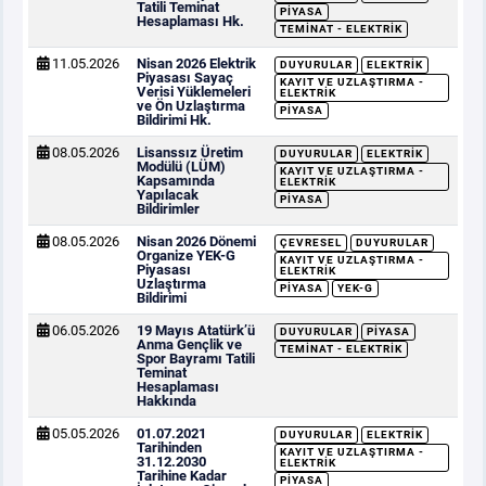
Tatili Teminat
PIYASA
Hesaplaması Hk.
TEMINAT - ELEKTRIK
11.05.2026
Nisan 2026 Elektrik
DUYURULAR
ELEKTRIK
Piyasası Sayaç
KAYIT VE UZLAŞTIRMA -
Verisi Yüklemeleri
ELEKTRIK
ve Ön Uzlaştırma
PIYASA
Bildirimi Hk.
08.05.2026
Lisanssız Üretim
DUYURULAR
ELEKTRIK
Modülü (LÜM)
KAYIT VE UZLAŞTIRMA -
Kapsamında
ELEKTRIK
Yapılacak
PIYASA
Bildirimler
08.05.2026
Nisan 2026 Dönemi
ÇEVRESEL
DUYURULAR
Organize YEK-G
KAYIT VE UZLAŞTIRMA -
Piyasası
ELEKTRIK
Uzlaştırma
PIYASA
YEK-G
Bildirimi
06.05.2026
19 Mayıs Atatürk’ü
DUYURULAR
PIYASA
Anma Gençlik ve
TEMINAT - ELEKTRIK
Spor Bayramı Tatili
Teminat
Hesaplaması
Hakkında
05.05.2026
01.07.2021
DUYURULAR
ELEKTRIK
Tarihinden
KAYIT VE UZLAŞTIRMA -
31.12.2030
ELEKTRIK
Tarihine Kadar
PIYASA