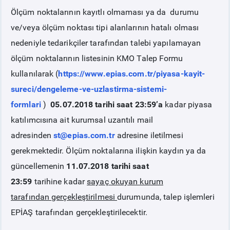
Ölçüm noktalarının kayıtlı olmaması ya da durumu
PİYASA
KAYIT
SÜRECİ
ve/veya ölçüm noktası tipi alanlarının hatalı olması
nedeniyle tedarikçiler tarafından talebi yapılamayan
SERBEST TÜKETİCİ
ölçüm noktalarının listesinin KMO Talep Formu
kullanılarak (
https://www.epias.com.tr/piyasa-kayit-
MALİ UZLAŞTIRMA
sureci/dengeleme-ve-uzlastirma-sistemi-
formlari
)
05.07.2018 tarihi saat 23:59’a
kadar piyasa
TEMİNAT
katılımcısına ait kurumsal uzantılı mail
adresinden
st@epias.com.tr
adresine iletilmesi
BÜLTENLER
gerekmektedir. Ölçüm noktalarına ilişkin kaydın ya da
güncellemenin
11.07.2018 tarihi saat
DUYURULAR
23:59
tarihine kadar
sayaç okuyan kurum
tarafından
gerçekleştirilmesi
durumunda, talep işlemleri
BT HİZMET YÖNETİM SİSTEMİ POLİTİKAMIZ
EPİAŞ tarafından gerçekleştirilecektir.