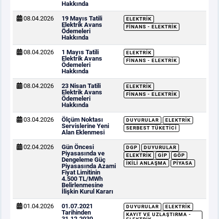
Hakkında
08.04.2026
19 Mayıs Tatili
ELEKTRIK
Elektrik Avans
FINANS - ELEKTRIK
Ödemeleri
Hakkında
08.04.2026
1 Mayıs Tatili
ELEKTRIK
Elektrik Avans
FINANS - ELEKTRIK
Ödemeleri
Hakkında
08.04.2026
23 Nisan Tatili
ELEKTRIK
Elektrik Avans
FINANS - ELEKTRIK
Ödemeleri
Hakkında
03.04.2026
Ölçüm Noktası
DUYURULAR
ELEKTRIK
Servislerine Yeni
SERBEST TÜKETICI
Alan Eklenmesi
02.04.2026
Gün Öncesi
DGP
DUYURULAR
Piyasasında ve
ELEKTRIK
GİP
GÖP
Dengeleme Güç
İKILI ANLAŞMA
PIYASA
Piyasasında Azami
Fiyat Limitinin
4.500 TL/MWh
Belirlenmesine
İlişkin Kurul Kararı
01.04.2026
01.07.2021
DUYURULAR
ELEKTRIK
Tarihinden
KAYIT VE UZLAŞTIRMA -
31.12.2030