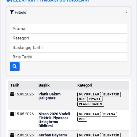
Filtrele
Tarih
Başlık
Kategori
15.05.2026
Planlı Bakım
DUYURULAR
ELEKTRIK
Çalışması
GİP
PIYASA
PLANLI BAKIM
15.05.2026
Nisan 2026 Vadeli
DUYURULAR
PIYASA
Elektrik Piyasası
VEP
Uzlaştırma
Bildirimi
12.05.2026
Kurban Bayramı
DUYURULAR
ELEKTRIK