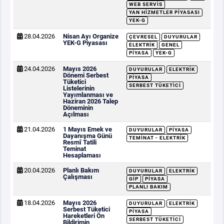
WEB SERVIS
YAN HIZMETLER PIYASASI
YEK-G
28.04.2026
Nisan Ayı Organize
ÇEVRESEL
DUYURULAR
YEK-G Piyasası
ELEKTRIK
GENEL
PIYASA
YEK-G
24.04.2026
Mayıs 2026
DUYURULAR
ELEKTRIK
Dönemi Serbest
PIYASA
Tüketici
SERBEST TÜKETICI
Listelerinin
Yayımlanması ve
Haziran 2026 Talep
Döneminin
Açılması
21.04.2026
1 Mayıs Emek ve
DUYURULAR
PIYASA
Dayanışma Günü
TEMINAT - ELEKTRIK
Resmî Tatili
Teminat
Hesaplaması
20.04.2026
Planlı Bakım
DUYURULAR
ELEKTRIK
Çalışması
GİP
PIYASA
PLANLI BAKIM
18.04.2026
Mayıs 2026
DUYURULAR
ELEKTRIK
Serbest Tüketici
PIYASA
Hareketleri Ön
SERBEST TÜKETICI
Bildirimin