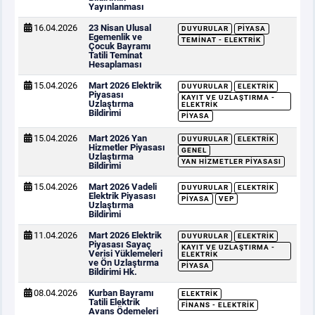
Yayınlanması
16.04.2026
23 Nisan Ulusal
DUYURULAR
PIYASA
Egemenlik ve
TEMINAT - ELEKTRIK
Çocuk Bayramı
Tatili Teminat
Hesaplaması
15.04.2026
Mart 2026 Elektrik
DUYURULAR
ELEKTRIK
Piyasası
KAYIT VE UZLAŞTIRMA -
Uzlaştırma
ELEKTRIK
Bildirimi
PIYASA
15.04.2026
Mart 2026 Yan
DUYURULAR
ELEKTRIK
Hizmetler Piyasası
GENEL
Uzlaştırma
YAN HIZMETLER PIYASASI
Bildirimi
15.04.2026
Mart 2026 Vadeli
DUYURULAR
ELEKTRIK
Elektrik Piyasası
PIYASA
VEP
Uzlaştırma
Bildirimi
11.04.2026
Mart 2026 Elektrik
DUYURULAR
ELEKTRIK
Piyasası Sayaç
KAYIT VE UZLAŞTIRMA -
Verisi Yüklemeleri
ELEKTRIK
ve Ön Uzlaştırma
PIYASA
Bildirimi Hk.
08.04.2026
Kurban Bayramı
ELEKTRIK
Tatili Elektrik
FINANS - ELEKTRIK
Avans Ödemeleri