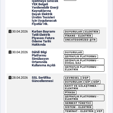
İşletmeye Girecek
YEK Belgeli
Yenilenebilir Enerji
Kaynaklarına
Dayalı Elektrik
Üretim Tesisleri
İçin Uygulanacak
Fiyatlar Hk.
30.04.2026
Kurban Bayramı
DUYURULAR
ELEKTRIK
Tatili Elektrik
FINANS - ELEKTRIK
Piyasası Fatura
UNCATEGORIZED @TR
Ödeme Tarihi
Hakkında
30.04.2026
Dâhilî Bilgi
DUYURULAR
Platformu
ŞEFFAFLIK PLATFORMU
Simülasyon
ŞEFFAFLIK PLATFORMU -
Ortamında
DOĞAL GAZ
Kullanıma Açıldı
ŞEFFAFLIK PLATFORMU -
ELEKTRIK
28.04.2026
SSL Sertifika
ÇEVRESEL
DGP
Güncellenmesi
DUYURULAR
GİP
GÖP
KAYIT VE UZLAŞTIRMA -
ELEKTRIK
PIYASA
ŞEFFAFLIK PLATFORMU -
ELEKTRIK
SERBEST TÜKETICI
SISTEM - ELEKTRIK
TEMINAT - ELEKTRIK
VEP