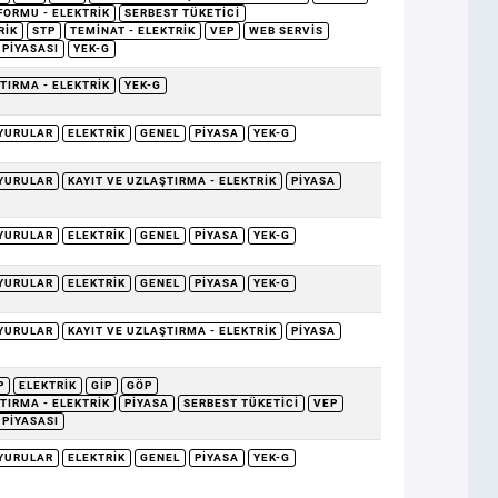
FORMU - ELEKTRIK
SERBEST TÜKETICI
RIK
STP
TEMINAT - ELEKTRIK
VEP
WEB SERVIS
 PIYASASI
YEK-G
TIRMA - ELEKTRIK
YEK-G
YURULAR
ELEKTRIK
GENEL
PIYASA
YEK-G
YURULAR
KAYIT VE UZLAŞTIRMA - ELEKTRIK
PIYASA
YURULAR
ELEKTRIK
GENEL
PIYASA
YEK-G
YURULAR
ELEKTRIK
GENEL
PIYASA
YEK-G
YURULAR
KAYIT VE UZLAŞTIRMA - ELEKTRIK
PIYASA
P
ELEKTRIK
GİP
GÖP
TIRMA - ELEKTRIK
PIYASA
SERBEST TÜKETICI
VEP
 PIYASASI
YURULAR
ELEKTRIK
GENEL
PIYASA
YEK-G