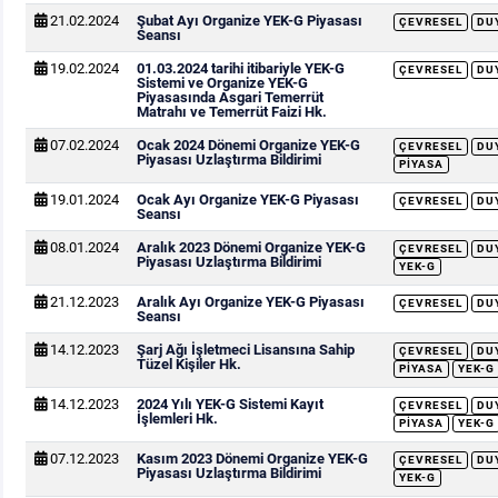
21.02.2024
Şubat Ayı Organize YEK-G Piyasası
ÇEVRESEL
DU
Seansı
19.02.2024
01.03.2024 tarihi itibariyle YEK-G
ÇEVRESEL
DU
Sistemi ve Organize YEK-G
Piyasasında Asgari Temerrüt
Matrahı ve Temerrüt Faizi Hk.
07.02.2024
Ocak 2024 Dönemi Organize YEK-G
ÇEVRESEL
DU
Piyasası Uzlaştırma Bildirimi
PIYASA
19.01.2024
Ocak Ayı Organize YEK-G Piyasası
ÇEVRESEL
DU
Seansı
08.01.2024
Aralık 2023 Dönemi Organize YEK-G
ÇEVRESEL
DU
Piyasası Uzlaştırma Bildirimi
YEK-G
21.12.2023
Aralık Ayı Organize YEK-G Piyasası
ÇEVRESEL
DU
Seansı
14.12.2023
Şarj Ağı İşletmeci Lisansına Sahip
ÇEVRESEL
DU
Tüzel Kişiler Hk.
PIYASA
YEK-G
14.12.2023
2024 Yılı YEK-G Sistemi Kayıt
ÇEVRESEL
DU
İşlemleri Hk.
PIYASA
YEK-G
07.12.2023
Kasım 2023 Dönemi Organize YEK-G
ÇEVRESEL
DU
Piyasası Uzlaştırma Bildirimi
YEK-G