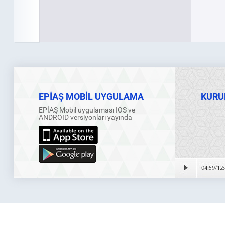
EPİAŞ MOBİL UYGULAMA
KURU
EPİAŞ Mobil uygulaması IOS ve
ANDROID versiyonları yayında