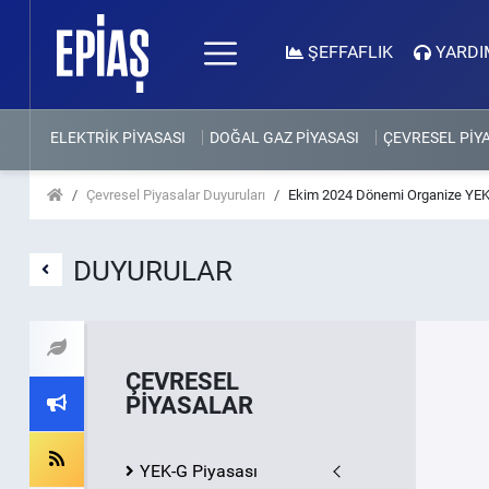
ŞEFFAFLIK
YARDI
ELEKTRİK PİYASASI
DOĞAL GAZ PİYASASI
ÇEVRESEL PİY
Çevresel Piyasalar Duyuruları
Ekim 2024 Dönemi Organize YEK-G
DUYURULAR
ÇEVRESEL
PİYASALAR
YEK-G Piyasası