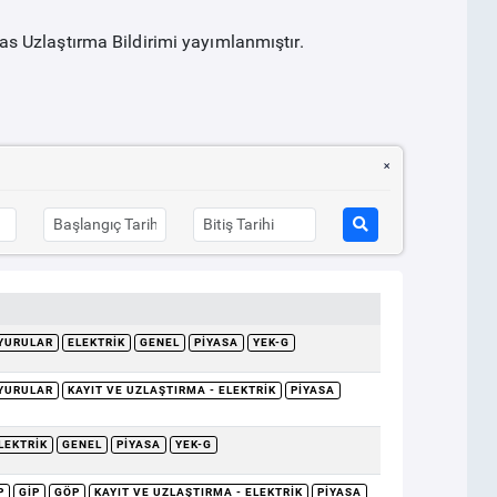
 Uzlaştırma Bildirimi yayımlanmıştır.
YURULAR
ELEKTRIK
GENEL
PIYASA
YEK-G
YURULAR
KAYIT VE UZLAŞTIRMA - ELEKTRIK
PIYASA
LEKTRIK
GENEL
PIYASA
YEK-G
P
GİP
GÖP
KAYIT VE UZLAŞTIRMA - ELEKTRIK
PIYASA