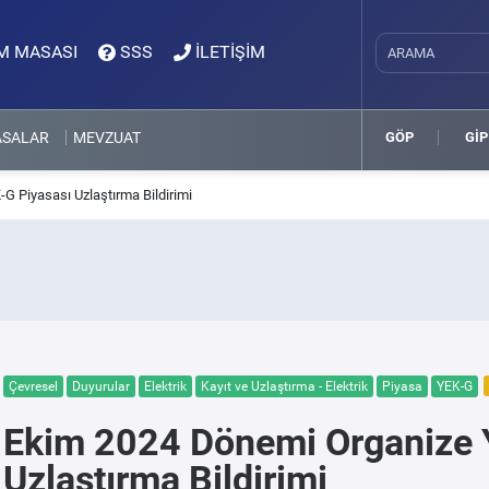
M MASASI
SSS
İLETİŞİM
ASALAR
MEVZUAT
GÖP
GİP
 Piyasası Uzlaştırma Bildirimi
Çevresel
Duyurular
Elektrik
Kayıt ve Uzlaştırma - Elektrik
Piyasa
YEK-G
Ekim 2024 Dönemi Organize 
Uzlaştırma Bildirimi