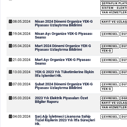
ŞEFFAFLIK PLAT
SISTEM - ELEKT
YAN HIZMETLER
08.05.2024
Nisan 2024 Dönemi Organize YEK-G
KAYIT VE UZLAŞ
Piyasası Uzlaştırma Bildirimi
19.04.2024
Nisan Ayı Organize YEK-G Piyasası
ÇEVRESEL
DU
Seansı
05.04.2024
Mart 2024 Dönemi Organize YEK-G
ÇEVRESEL
DU
Piyasası Uzlaştırma Bildirimi
YEK-G
21.03.2024
Mart Ayı Organize YEK-G Piyasası
ÇEVRESEL
DU
Seansı
13.03.2024
YEK-G 2023 Yılı Tüketimlerine İlişkin
ÇEVRESEL
DU
İtfa İşlemleri Hk.
07.03.2024
Şubat 2024 Dönemi Organize YEK-G
ÇEVRESEL
DU
Piyasası Uzlaştırma Bildirimi
YEK-G
05.03.2024
2023 Yılı Elektrik Piyasaları Özet
ÇEVRESEL
DG
Bilgiler Raporu
KAYIT VE UZLAŞ
YAN HIZMETLER
04.03.2024
Şarj Ağı İşletmeci Lisansına Sahip
ÇEVRESEL
DU
Tüzel Kişilerin 2023 Yılı İtfa Süreçleri
Hk.