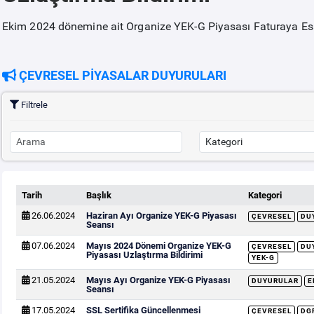
Ekim 2024 dönemine ait Organize YEK-G Piyasası Faturaya Esas
ÇEVRESEL PİYASALAR DUYURULARI
Filtrele
Tarih
Başlık
Kategori
26.06.2024
Haziran Ayı Organize YEK-G Piyasası
ÇEVRESEL
DU
Seansı
07.06.2024
Mayıs 2024 Dönemi Organize YEK-G
ÇEVRESEL
DU
Piyasası Uzlaştırma Bildirimi
YEK-G
21.05.2024
Mayıs Ayı Organize YEK-G Piyasası
DUYURULAR
E
Seansı
17.05.2024
SSL Sertifika Güncellenmesi
ÇEVRESEL
DG