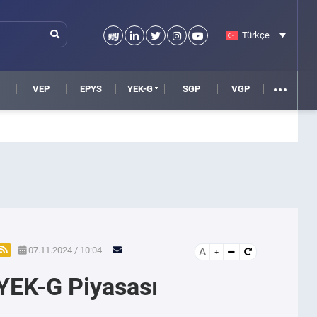
Türkçe
VEP
EPYS
YEK-G
SGP
VGP
07.11.2024 / 10:04
A
YEK-G Piyasası