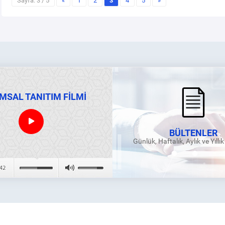
Sayfa: 3 / 5
«
1
2
3
4
5
»
MSAL TANITIM FİLMİ
BÜLTENLER
Günlük, Haftalık, Aylık ve Yıllı