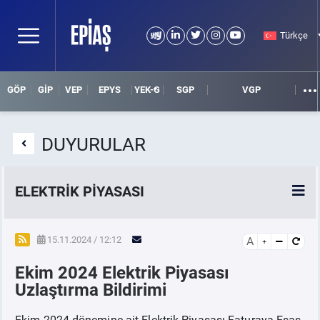
Türkçe
GÖP
GİP
VEP
EPYS
YEK-G
SGP
VGP
DUYURULAR
ELEKTRİK PİYASASI
SPOT ELEKTRİK PİYASALARI
15.11.2024 / 12:12
A
Ekim 2024 Elektrik Piyasası
ÖRNEK FİNANS BELGELERİ
Uzlaştırma Bildirimi
VADELİ ELEKTRİK PİYASASI
Ekim 2024 dönemine ait Elektrik Piyasası Faturaya Esas