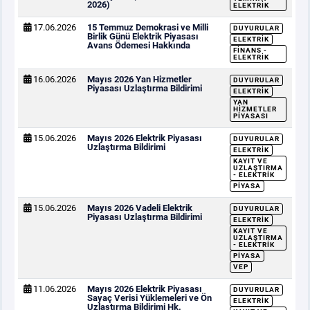
2026)
ELEKTRIK
17.06.2026
15 Temmuz Demokrasi ve Milli
DUYURULAR
Birlik Günü Elektrik Piyasası
ELEKTRIK
Avans Ödemesi Hakkında
FINANS -
ELEKTRIK
16.06.2026
Mayıs 2026 Yan Hizmetler
DUYURULAR
Piyasası Uzlaştırma Bildirimi
ELEKTRIK
YAN
HIZMETLER
PIYASASI
15.06.2026
Mayıs 2026 Elektrik Piyasası
DUYURULAR
Uzlaştırma Bildirimi
ELEKTRIK
KAYIT VE
UZLAŞTIRMA
- ELEKTRIK
PIYASA
15.06.2026
Mayıs 2026 Vadeli Elektrik
DUYURULAR
Piyasası Uzlaştırma Bildirimi
ELEKTRIK
KAYIT VE
UZLAŞTIRMA
- ELEKTRIK
PIYASA
VEP
11.06.2026
Mayıs 2026 Elektrik Piyasası
DUYURULAR
Sayaç Verisi Yüklemeleri ve Ön
ELEKTRIK
Uzlaştırma Bildirimi Hk.