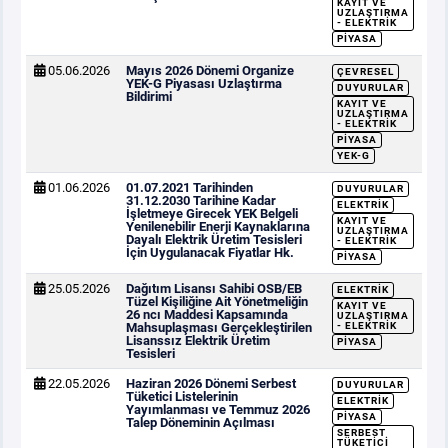
KAYIT VE
UZLAŞTIRMA
- ELEKTRIK
PIYASA
05.06.2026
Mayıs 2026 Dönemi Organize
ÇEVRESEL
YEK-G Piyasası Uzlaştırma
DUYURULAR
Bildirimi
KAYIT VE
UZLAŞTIRMA
- ELEKTRIK
PIYASA
YEK-G
01.06.2026
01.07.2021 Tarihinden
DUYURULAR
31.12.2030 Tarihine Kadar
ELEKTRIK
İşletmeye Girecek YEK Belgeli
KAYIT VE
Yenilenebilir Enerji Kaynaklarına
UZLAŞTIRMA
Dayalı Elektrik Üretim Tesisleri
- ELEKTRIK
İçin Uygulanacak Fiyatlar Hk.
PIYASA
25.05.2026
Dağıtım Lisansı Sahibi OSB/EB
ELEKTRIK
Tüzel Kişiliğine Ait Yönetmeliğin
KAYIT VE
26 ncı Maddesi Kapsamında
UZLAŞTIRMA
Mahsuplaşması Gerçekleştirilen
- ELEKTRIK
Lisanssız Elektrik Üretim
PIYASA
Tesisleri
22.05.2026
Haziran 2026 Dönemi Serbest
DUYURULAR
Tüketici Listelerinin
ELEKTRIK
Yayımlanması ve Temmuz 2026
PIYASA
Talep Döneminin Açılması
SERBEST
TÜKETICI