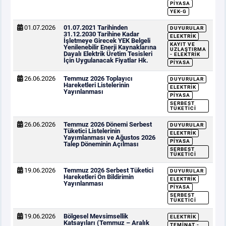
PIYASA
YEK-G
01.07.2026
01.07.2021 Tarihinden
DUYURULAR
31.12.2030 Tarihine Kadar
ELEKTRIK
İşletmeye Girecek YEK Belgeli
KAYIT VE
Yenilenebilir Enerji Kaynaklarına
UZLAŞTIRMA
Dayalı Elektrik Üretim Tesisleri
- ELEKTRIK
İçin Uygulanacak Fiyatlar Hk.
PIYASA
26.06.2026
Temmuz 2026 Toplayıcı
DUYURULAR
Hareketleri Listelerinin
ELEKTRIK
Yayınlanması
PIYASA
SERBEST
TÜKETICI
26.06.2026
Temmuz 2026 Dönemi Serbest
DUYURULAR
Tüketici Listelerinin
ELEKTRIK
Yayımlanması ve Ağustos 2026
PIYASA
Talep Döneminin Açılması
SERBEST
TÜKETICI
19.06.2026
Temmuz 2026 Serbest Tüketici
DUYURULAR
Hareketleri Ön Bildirimin
ELEKTRIK
Yayınlanması
PIYASA
SERBEST
TÜKETICI
19.06.2026
Bölgesel Mevsimsellik
ELEKTRIK
Katsayıları (Temmuz – Aralık
TEMINAT -