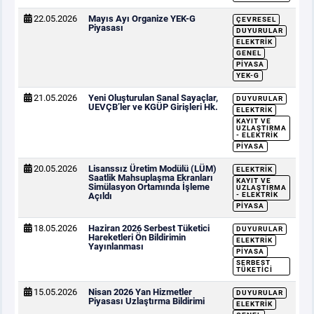
22.05.2026
Mayıs Ayı Organize YEK-G
ÇEVRESEL
Piyasası
DUYURULAR
ELEKTRIK
GENEL
PIYASA
YEK-G
21.05.2026
Yeni Oluşturulan Sanal Sayaçlar,
DUYURULAR
UEVÇB’ler ve KGÜP Girişleri Hk.
ELEKTRIK
KAYIT VE
UZLAŞTIRMA
- ELEKTRIK
PIYASA
20.05.2026
Lisanssız Üretim Modülü (LÜM)
ELEKTRIK
Saatlik Mahsuplaşma Ekranları
KAYIT VE
Simülasyon Ortamında İşleme
UZLAŞTIRMA
Açıldı
- ELEKTRIK
PIYASA
18.05.2026
Haziran 2026 Serbest Tüketici
DUYURULAR
Hareketleri Ön Bildirimin
ELEKTRIK
Yayınlanması
PIYASA
SERBEST
TÜKETICI
15.05.2026
Nisan 2026 Yan Hizmetler
DUYURULAR
Piyasası Uzlaştırma Bildirimi
ELEKTRIK