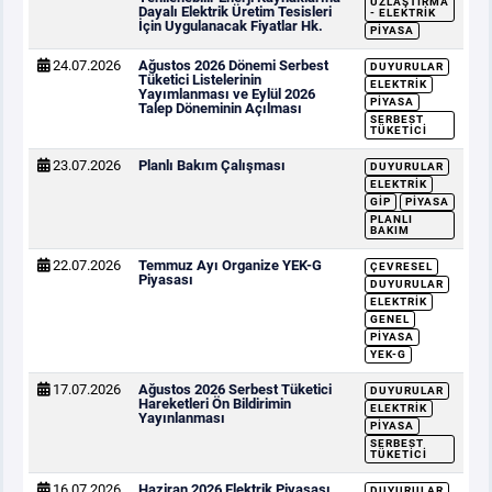
UZLAŞTIRMA
Dayalı Elektrik Üretim Tesisleri
- ELEKTRIK
İçin Uygulanacak Fiyatlar Hk.
PIYASA
24.07.2026
Ağustos 2026 Dönemi Serbest
DUYURULAR
Tüketici Listelerinin
ELEKTRIK
Yayımlanması ve Eylül 2026
PIYASA
Talep Döneminin Açılması
SERBEST
TÜKETICI
23.07.2026
Planlı Bakım Çalışması
DUYURULAR
ELEKTRIK
GİP
PIYASA
PLANLI
BAKIM
22.07.2026
Temmuz Ayı Organize YEK-G
ÇEVRESEL
Piyasası
DUYURULAR
ELEKTRIK
GENEL
PIYASA
YEK-G
17.07.2026
Ağustos 2026 Serbest Tüketici
DUYURULAR
Hareketleri Ön Bildirimin
ELEKTRIK
Yayınlanması
PIYASA
SERBEST
TÜKETICI
16.07.2026
Haziran 2026 Elektrik Piyasası
DUYURULAR