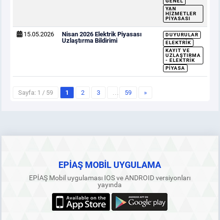
GENEL
YAN
HIZMETLER
PIYASASI
15.05.2026
Nisan 2026 Elektrik Piyasası
DUYURULAR
Uzlaştırma Bildirimi
ELEKTRIK
KAYIT VE
UZLAŞTIRMA
- ELEKTRIK
PIYASA
Sayfa: 1 / 59
1
2
3
…
59
»
EPİAŞ MOBİL UYGULAMA
EPİAŞ Mobil uygulaması IOS ve ANDROID versiyonları
yayında