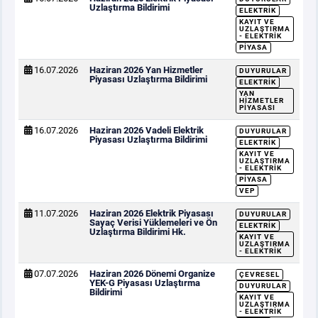
Uzlaştırma Bildirimi
ELEKTRIK
KAYIT VE
UZLAŞTIRMA
- ELEKTRIK
PIYASA
16.07.2026
Haziran 2026 Yan Hizmetler
DUYURULAR
Piyasası Uzlaştırma Bildirimi
ELEKTRIK
YAN
HIZMETLER
PIYASASI
16.07.2026
Haziran 2026 Vadeli Elektrik
DUYURULAR
Piyasası Uzlaştırma Bildirimi
ELEKTRIK
KAYIT VE
UZLAŞTIRMA
- ELEKTRIK
PIYASA
VEP
11.07.2026
Haziran 2026 Elektrik Piyasası
DUYURULAR
Sayaç Verisi Yüklemeleri ve Ön
ELEKTRIK
Uzlaştırma Bildirimi Hk.
KAYIT VE
UZLAŞTIRMA
- ELEKTRIK
07.07.2026
Haziran 2026 Dönemi Organize
ÇEVRESEL
YEK-G Piyasası Uzlaştırma
DUYURULAR
Bildirimi
KAYIT VE
UZLAŞTIRMA
- ELEKTRIK