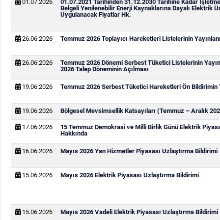
01.07.2026
01.07.2021 Tarihinden 31.12.2030 Tarihine Kadar İşletm
Belgeli Yenilenebilir Enerji Kaynaklarına Dayalı Elektrik Ür
Uygulanacak Fiyatlar Hk.
26.06.2026
Temmuz 2026 Toplayıcı Hareketleri Listelerinin Yayınla
26.06.2026
Temmuz 2026 Dönemi Serbest Tüketici Listelerinin Yay
2026 Talep Döneminin Açılması
19.06.2026
Temmuz 2026 Serbest Tüketici Hareketleri Ön Bildirimin
19.06.2026
Bölgesel Mevsimsellik Katsayıları (Temmuz – Aralık 202
17.06.2026
15 Temmuz Demokrasi ve Milli Birlik Günü Elektrik Piya
Hakkında
16.06.2026
Mayıs 2026 Yan Hizmetler Piyasası Uzlaştırma Bildirimi
15.06.2026
Mayıs 2026 Elektrik Piyasası Uzlaştırma Bildirimi
15.06.2026
Mayıs 2026 Vadeli Elektrik Piyasası Uzlaştırma Bildirimi