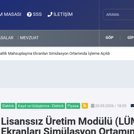
M MASASI
SSS
İLETİŞİM
ASALAR
MEVZUAT
GÖP
GİP
atlik Mahsuplaşma Ekranları Simülasyon Ortamında İşleme Açıldı
20.05.2026 / 18:05
Elektrik
Kayıt ve Uzlaştırma - Elektrik
Piyasa
Lisanssız Üretim Modülü (L
Ekranları Simülasyon Ortamın