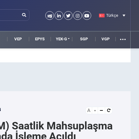
Türkçe
VEP
EPYS
YEK-G
SGP
VGP
A
ÜM) Saatlik Mahsuplaşma
da İşleme Açıldı