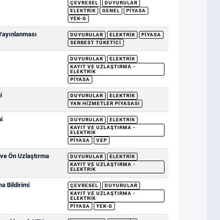
ÇEVRESEL
DUYURULAR
ELEKTRIK
GENEL
PIYASA
YEK-G
 Yayınlanması
DUYURULAR
ELEKTRIK
PIYASA
SERBEST TÜKETICI
DUYURULAR
ELEKTRIK
KAYIT VE UZLAŞTIRMA -
ELEKTRIK
PIYASA
i
DUYURULAR
ELEKTRIK
YAN HIZMETLER PIYASASI
i
DUYURULAR
ELEKTRIK
KAYIT VE UZLAŞTIRMA -
ELEKTRIK
PIYASA
VEP
 ve Ön Uzlaştırma
DUYURULAR
ELEKTRIK
KAYIT VE UZLAŞTIRMA -
ELEKTRIK
 Bildirimi
ÇEVRESEL
DUYURULAR
KAYIT VE UZLAŞTIRMA -
ELEKTRIK
PIYASA
YEK-G