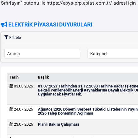
Sıfırlayın” butonu ile https://epys-prp.epias.com.tr/ adresi için ş
ELEKTRİK PİYASASI DUYURULARI
Filtrele
Tarih
Başlık
03.08.2026
01.07.2021 Tarihinden 31.12.2030 Tarihine Kadar İşletm
Belgeli Yenilenebilir Enerji Kaynaklarına Dayalı Elektrik Ür
Uygulanacak Fiyatlar Hk.
24.07.2026
Ağustos 2026 Dönemi Serbest Tüketici Listelerinin Yayı
2026 Talep Döneminin Açılması
23.07.2026
Planlı Bakım Çalışması