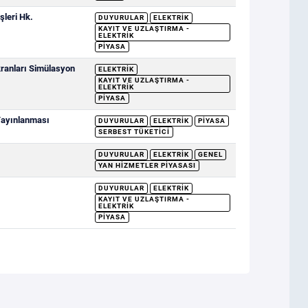
şleri Hk.
DUYURULAR
ELEKTRIK
KAYIT VE UZLAŞTIRMA -
ELEKTRIK
PIYASA
ranları Simülasyon
ELEKTRIK
KAYIT VE UZLAŞTIRMA -
ELEKTRIK
PIYASA
 Yayınlanması
DUYURULAR
ELEKTRIK
PIYASA
SERBEST TÜKETICI
DUYURULAR
ELEKTRIK
GENEL
YAN HIZMETLER PIYASASI
DUYURULAR
ELEKTRIK
KAYIT VE UZLAŞTIRMA -
ELEKTRIK
PIYASA