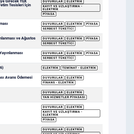
eye Girecek YEK
DUYURULAR
ELEKTRIK
etim Tesisleri İçin
KAYIT VE UZLAŞTIRMA -
ELEKTRIK
PIYASA
nması
DUYURULAR
ELEKTRIK
PIYASA
SERBEST TÜKETICI
ımlanması ve Ağustos
DUYURULAR
ELEKTRIK
PIYASA
SERBEST TÜKETICI
 Yayınlanması
DUYURULAR
ELEKTRIK
PIYASA
SERBEST TÜKETICI
6)
ELEKTRIK
TEMINAT - ELEKTRIK
sası Avans Ödemesi
DUYURULAR
ELEKTRIK
FINANS - ELEKTRIK
DUYURULAR
ELEKTRIK
YAN HIZMETLER PIYASASI
DUYURULAR
ELEKTRIK
KAYIT VE UZLAŞTIRMA -
ELEKTRIK
PIYASA
DUYURULAR
ELEKTRIK