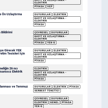
KAYIT VE UZLAŞTIRMA -
ELEKTRIK
PIYASA
VEP
ve Ön Uzlaştırma
DUYURULAR
ELEKTRIK
KAYIT VE UZLAŞTIRMA -
ELEKTRIK
PIYASA
Bildirimi
ÇEVRESEL
DUYURULAR
KAYIT VE UZLAŞTIRMA -
ELEKTRIK
PIYASA
YEK-G
eye Girecek YEK
DUYURULAR
ELEKTRIK
etim Tesisleri İçin
KAYIT VE UZLAŞTIRMA -
ELEKTRIK
PIYASA
eliğin 26 ncı
ELEKTRIK
sanssız Elektrik
KAYIT VE UZLAŞTIRMA -
ELEKTRIK
PIYASA
ımlanması ve Temmuz
DUYURULAR
ELEKTRIK
PIYASA
SERBEST TÜKETICI
ÇEVRESEL
DUYURULAR
ELEKTRIK
GENEL
PIYASA
YEK-G