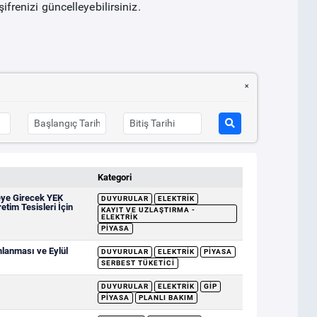
ifrenizi güncelleyebilirsiniz.
Kategori
eye Girecek YEK
DUYURULAR
ELEKTRIK
etim Tesisleri İçin
KAYIT VE UZLAŞTIRMA -
ELEKTRIK
PIYASA
mlanması ve Eylül
DUYURULAR
ELEKTRIK
PIYASA
SERBEST TÜKETICI
DUYURULAR
ELEKTRIK
GİP
PIYASA
PLANLI BAKIM