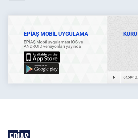
EPİAŞ MOBİL UYGULAMA
KURU
EPİAŞ Mobil uygulaması IOS ve
ANDROID versiyonları yayında