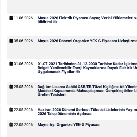
11.06.2026
Mayıs 2026 Elektrik Piyasası Sayaç Verisi Yüklemeleri 
Bildirimi Hk.
05.06.2026
Mayıs 2026 Dönemi Organize YEK-G Piyasası Uzlaştırma 
01.06.2026
01.07.2021 Tarihinden 31.12.2030 Tarihine Kadar İşletm
Belgeli Yenilenebilir Enerji Kaynaklarına Dayalı Elektrik Ür
Uygulanacak Fiyatlar Hk.
25.05.2026
Dağıtım Lisansı Sahibi OSB/EB Tüzel Kişiliğine Ait Yönetm
Maddesi Kapsamında Mahsuplaşması Gerçekleştirilen Li
Üretim Tesisleri
22.05.2026
Haziran 2026 Dönemi Serbest Tüketici Listelerinin Yay
2026 Talep Döneminin Açılması
22.05.2026
Mayıs Ayı Organize YEK-G Piyasası