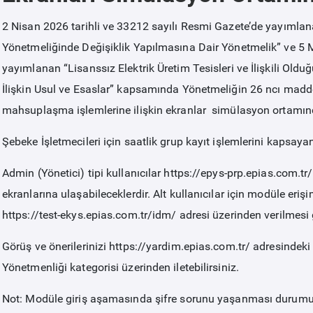
2 Nisan 2026 tarihli ve 33212 sayılı Resmi Gazete’de yayımlana
Yönetmeliğinde Değişiklik Yapılmasına Dair Yönetmelik” ve 5 M
yayımlanan “Lisanssız Elektrik Üretim Tesisleri ve İlişkili Ol
İlişkin Usul ve Esaslar” kapsamında Yönetmeliğin 26 ncı madde
mahsuplaşma işlemlerine ilişkin ekranlar simülasyon ortamınd
Şebeke İşletmecileri için saatlik grup kayıt işlemlerini kapsaya
Admin (Yönetici) tipi kullanıcılar https://epys-prp.epias.com
ekranlarına ulaşabileceklerdir. Alt kullanıcılar için modüle eriş
https://test-ekys.epias.com.tr/idm/ adresi üzerinden verilmesi
Görüş ve önerilerinizi https://yardim.epias.com.tr/ adresindeki
Yönetmenliği kategorisi üzerinden iletebilirsiniz.
Not: Modüle giriş aşamasında şifre sorunu yaşanması durumun