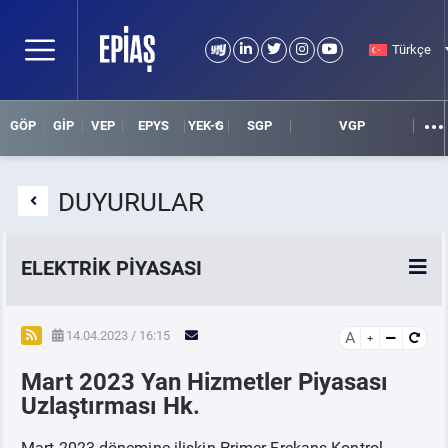
Türkçe
GÖP
GİP
VEP
EPYS
YEK-G
SGP
VGP
DUYURULAR
ELEKTRİK PİYASASI
SPOT ELEKTRİK PİYASALARI
14.04.2023 / 16:15
A
Mart 2023 Yan Hizmetler Piyasası
ÖRNEK FİNANS BELGELERİ
Uzlaştırması Hk.
VADELİ ELEKTRİK PİYASASI
Mart 2023 dönemine ilişkin Primer Frekans Kontrol