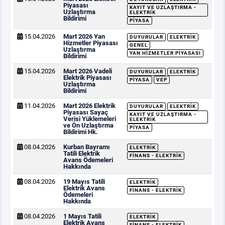
Piyasası
KAYIT VE UZLAŞTIRMA -
Uzlaştırma
ELEKTRIK
Bildirimi
PIYASA
15.04.2026
Mart 2026 Yan
DUYURULAR
ELEKTRIK
Hizmetler Piyasası
GENEL
Uzlaştırma
YAN HIZMETLER PIYASASI
Bildirimi
15.04.2026
Mart 2026 Vadeli
DUYURULAR
ELEKTRIK
Elektrik Piyasası
PIYASA
VEP
Uzlaştırma
Bildirimi
11.04.2026
Mart 2026 Elektrik
DUYURULAR
ELEKTRIK
Piyasası Sayaç
KAYIT VE UZLAŞTIRMA -
Verisi Yüklemeleri
ELEKTRIK
ve Ön Uzlaştırma
PIYASA
Bildirimi Hk.
08.04.2026
Kurban Bayramı
ELEKTRIK
Tatili Elektrik
FINANS - ELEKTRIK
Avans Ödemeleri
Hakkında
08.04.2026
19 Mayıs Tatili
ELEKTRIK
Elektrik Avans
FINANS - ELEKTRIK
Ödemeleri
Hakkında
08.04.2026
1 Mayıs Tatili
ELEKTRIK
Elektrik Avans
FINANS - ELEKTRIK