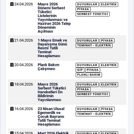
24.04.2026
Mayıs 2026
DUYURULAR
ELEKTRIK
Dönemi Serbest
PIYASA
Tüketici
SERBEST TÜKETICI
Listelerinin
Yayımlanması ve
Haziran 2026 Talep
Döneminin
Açılması
21.04.2026
1 Mayıs Emek ve
DUYURULAR
PIYASA
Dayanışma Günü
TEMINAT - ELEKTRIK
Resmî Tatili
Teminat
Hesaplaması
20.04.2026
Planlı Bakım
DUYURULAR
ELEKTRIK
Çalışması
GİP
PIYASA
PLANLI BAKIM
18.04.2026
Mayıs 2026
DUYURULAR
ELEKTRIK
Serbest Tüketici
PIYASA
Hareketleri Ön
SERBEST TÜKETICI
Bildirimin
Yayınlanması
16.04.2026
23 Nisan Ulusal
DUYURULAR
PIYASA
Egemenlik ve
TEMINAT - ELEKTRIK
Çocuk Bayramı
Tatili Teminat
Hesaplaması
15.04.2026
Mart 2026 Elektrik
DUYURULAR
ELEKTRIK