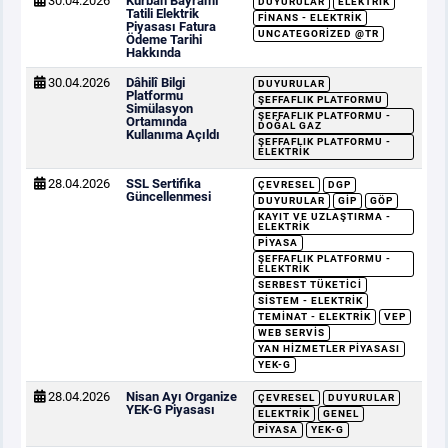
30.04.2026
Kurban Bayramı
DUYURULAR
ELEKTRIK
Tatili Elektrik
FINANS - ELEKTRIK
Piyasası Fatura
UNCATEGORIZED @TR
Ödeme Tarihi
Hakkında
30.04.2026
Dâhilî Bilgi
DUYURULAR
Platformu
ŞEFFAFLIK PLATFORMU
Simülasyon
ŞEFFAFLIK PLATFORMU -
Ortamında
DOĞAL GAZ
Kullanıma Açıldı
ŞEFFAFLIK PLATFORMU -
ELEKTRIK
28.04.2026
SSL Sertifika
ÇEVRESEL
DGP
Güncellenmesi
DUYURULAR
GİP
GÖP
KAYIT VE UZLAŞTIRMA -
ELEKTRIK
PIYASA
ŞEFFAFLIK PLATFORMU -
ELEKTRIK
SERBEST TÜKETICI
SISTEM - ELEKTRIK
TEMINAT - ELEKTRIK
VEP
WEB SERVIS
YAN HIZMETLER PIYASASI
YEK-G
28.04.2026
Nisan Ayı Organize
ÇEVRESEL
DUYURULAR
YEK-G Piyasası
ELEKTRIK
GENEL
PIYASA
YEK-G