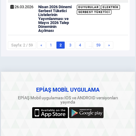
26.03.2026
Nisan 2026 Dönemi
DUYURULAR
ELEKTRIK
Serbest Tüketici
SERBEST TÜKETICI
Listelerinin
Yayımlanması ve
Mayıs 2026 Talep
Döneminin
Açılması
Sayfa: 2 / 59
«
1
2
3
4
…
59
»
EPİAŞ MOBİL UYGULAMA
EPİAŞ Mobil uygulaması IOS ve ANDROID versiyonları
yayında