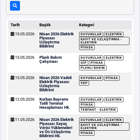
Tarih
Başlık
Kategori
15.05.2026
Nisan 2026 Elektrik
DUYURULAR
ELEKTRIK
Piyasası
KAYIT VE UZLAŞTIRMA -
Uzlaştırma
ELEKTRIK
Bildirimi
PIYASA
15.05.2026
Planlı Bakım
DUYURULAR
ELEKTRIK
Çalışması
GİP
PIYASA
PLANLI BAKIM
15.05.2026
Nisan 2026 Vadeli
DUYURULAR
PIYASA
Elektrik Piyasası
VEP
Uzlaştırma
Bildirimi
12.05.2026
Kurban Bayramı
DUYURULAR
ELEKTRIK
Tatili Teminat
PIYASA
Hesaplaması Hk.
TEMINAT - ELEKTRIK
11.05.2026
Nisan 2026 Elektrik
DUYURULAR
ELEKTRIK
Piyasası Sayaç
KAYIT VE UZLAŞTIRMA -
Verisi Yüklemeleri
ELEKTRIK
ve Ön Uzlaştırma
PIYASA
Bildirimi Hk.