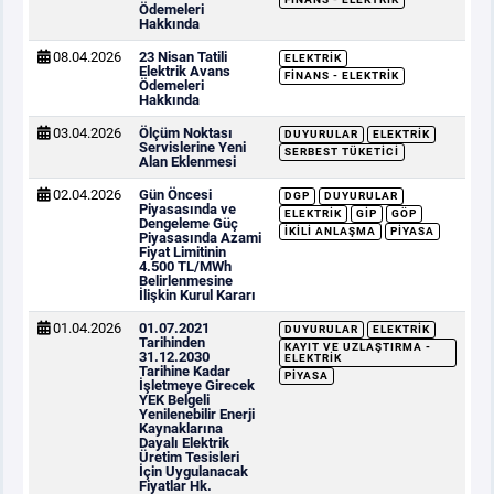
Ödemeleri
Hakkında
08.04.2026
23 Nisan Tatili
ELEKTRIK
Elektrik Avans
FINANS - ELEKTRIK
Ödemeleri
Hakkında
03.04.2026
Ölçüm Noktası
DUYURULAR
ELEKTRIK
Servislerine Yeni
SERBEST TÜKETICI
Alan Eklenmesi
02.04.2026
Gün Öncesi
DGP
DUYURULAR
Piyasasında ve
ELEKTRIK
GİP
GÖP
Dengeleme Güç
İKILI ANLAŞMA
PIYASA
Piyasasında Azami
Fiyat Limitinin
4.500 TL/MWh
Belirlenmesine
İlişkin Kurul Kararı
01.04.2026
01.07.2021
DUYURULAR
ELEKTRIK
Tarihinden
KAYIT VE UZLAŞTIRMA -
31.12.2030
ELEKTRIK
Tarihine Kadar
PIYASA
İşletmeye Girecek
YEK Belgeli
Yenilenebilir Enerji
Kaynaklarına
Dayalı Elektrik
Üretim Tesisleri
İçin Uygulanacak
Fiyatlar Hk.