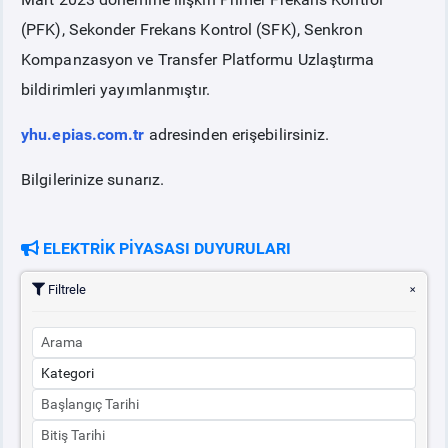
(PFK), Sekonder Frekans Kontrol (SFK), Senkron
PİYASA
KAYIT
SÜRECİ
Kompanzasyon ve Transfer Platformu Uzlaştırma
bildirimleri yayımlanmıştır.
SERBEST TÜKETİCİ
yhu.epias.com.tr
adresinden erişebilirsiniz.
MALİ UZLAŞTIRMA
Bilgilerinize sunarız.
TEMİNAT
ELEKTRİK PİYASASI DUYURULARI
BÜLTENLER
Filtrele
DUYURULAR
BT HİZMET YÖNETİM SİSTEMİ POLİTİKAMIZ