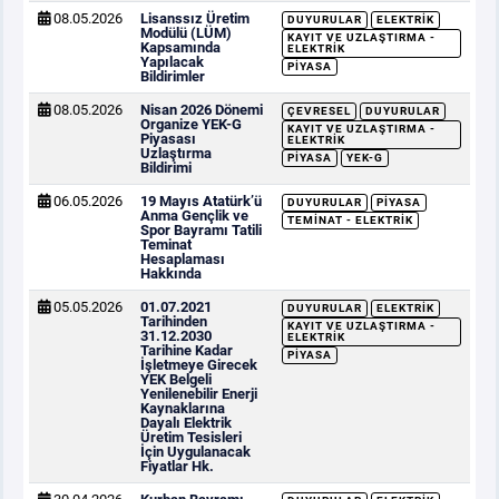
08.05.2026
Lisanssız Üretim
DUYURULAR
ELEKTRIK
Modülü (LÜM)
KAYIT VE UZLAŞTIRMA -
Kapsamında
ELEKTRIK
Yapılacak
PIYASA
Bildirimler
08.05.2026
Nisan 2026 Dönemi
ÇEVRESEL
DUYURULAR
Organize YEK-G
KAYIT VE UZLAŞTIRMA -
Piyasası
ELEKTRIK
Uzlaştırma
PIYASA
YEK-G
Bildirimi
06.05.2026
19 Mayıs Atatürk’ü
DUYURULAR
PIYASA
Anma Gençlik ve
TEMINAT - ELEKTRIK
Spor Bayramı Tatili
Teminat
Hesaplaması
Hakkında
05.05.2026
01.07.2021
DUYURULAR
ELEKTRIK
Tarihinden
KAYIT VE UZLAŞTIRMA -
31.12.2030
ELEKTRIK
Tarihine Kadar
PIYASA
İşletmeye Girecek
YEK Belgeli
Yenilenebilir Enerji
Kaynaklarına
Dayalı Elektrik
Üretim Tesisleri
İçin Uygulanacak
Fiyatlar Hk.