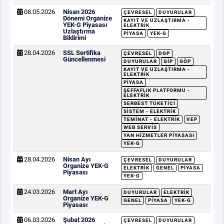
08.05.2026
Nisan 2026
ÇEVRESEL
DUYURULAR
Dönemi Organize
KAYIT VE UZLAŞTIRMA -
YEK-G Piyasası
ELEKTRIK
Uzlaştırma
PIYASA
YEK-G
Bildirimi
28.04.2026
SSL Sertifika
ÇEVRESEL
DGP
Güncellenmesi
DUYURULAR
GİP
GÖP
KAYIT VE UZLAŞTIRMA -
ELEKTRIK
PIYASA
ŞEFFAFLIK PLATFORMU -
ELEKTRIK
SERBEST TÜKETICI
SISTEM - ELEKTRIK
TEMINAT - ELEKTRIK
VEP
WEB SERVIS
YAN HIZMETLER PIYASASI
YEK-G
28.04.2026
Nisan Ayı
ÇEVRESEL
DUYURULAR
Organize YEK-G
ELEKTRIK
GENEL
PIYASA
Piyasası
YEK-G
24.03.2026
Mart Ayı
DUYURULAR
ELEKTRIK
Organize YEK-G
GENEL
PIYASA
YEK-G
Piyasası
06.03.2026
Şubat 2026
ÇEVRESEL
DUYURULAR