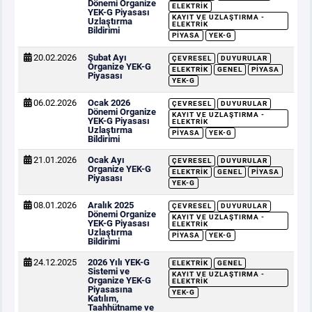
Dönemi Organize
ELEKTRIK
YEK-G Piyasası
KAYIT VE UZLAŞTIRMA -
Uzlaştırma
ELEKTRIK
Bildirimi
PIYASA
YEK-G
20.02.2026
Şubat Ayı
ÇEVRESEL
DUYURULAR
Organize YEK-G
ELEKTRIK
GENEL
PIYASA
Piyasası
YEK-G
06.02.2026
Ocak 2026
ÇEVRESEL
DUYURULAR
Dönemi Organize
KAYIT VE UZLAŞTIRMA -
YEK-G Piyasası
ELEKTRIK
Uzlaştırma
PIYASA
YEK-G
Bildirimi
21.01.2026
Ocak Ayı
ÇEVRESEL
DUYURULAR
Organize YEK-G
ELEKTRIK
GENEL
PIYASA
Piyasası
YEK-G
08.01.2026
Aralık 2025
ÇEVRESEL
DUYURULAR
Dönemi Organize
KAYIT VE UZLAŞTIRMA -
YEK-G Piyasası
ELEKTRIK
Uzlaştırma
PIYASA
YEK-G
Bildirimi
24.12.2025
2026 Yılı YEK-G
ELEKTRIK
GENEL
Sistemi ve
KAYIT VE UZLAŞTIRMA -
Organize YEK-G
ELEKTRIK
Piyasasına
YEK-G
Katılım,
Taahhütname ve