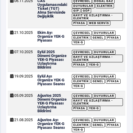
06.11.2025
CAS
ÇEVRESEL
DOĞAL GAZ
Uygulamasındaki
DUYURULAR
ELEKTRIK
Ticket (TGT)
GİP
GÖP
Alma Servisinde
KAYIT VE UZLAŞTIRMA -
Değişiklik
ELEKTRIK
PIYASA
WEB SERVIS
21.10.2025
Ekim Ayı
ÇEVRESEL
DUYURULAR
Organize YEK-G
ELEKTRIK
GENEL
PIYASA
Piyasası
YEK-G
07.10.2025
Eylül 2025
ÇEVRESEL
DUYURULAR
Dönemi Organize
KAYIT VE UZLAŞTIRMA -
YEK-G Piyasası
ELEKTRIK
Uzlaştırma
PIYASA
YEK-G
Bildirimi
19.09.2025
Eylül Ayı
ÇEVRESEL
DUYURULAR
Organize YEK-G
ELEKTRIK
GENEL
PIYASA
Piyasası Seansı
YEK-G
05.09.2025
Ağustos 2025
ÇEVRESEL
DUYURULAR
Dönemi Organize
KAYIT VE UZLAŞTIRMA -
YEK-G Piyasası
ELEKTRIK
Uzlaştırma
PIYASA
YEK-G
Bildirimi
21.08.2025
Ağustos Ayı
ÇEVRESEL
DUYURULAR
Organize YEK-G
ELEKTRIK
GENEL
PIYASA
Piyasası Seansı
YEK-G