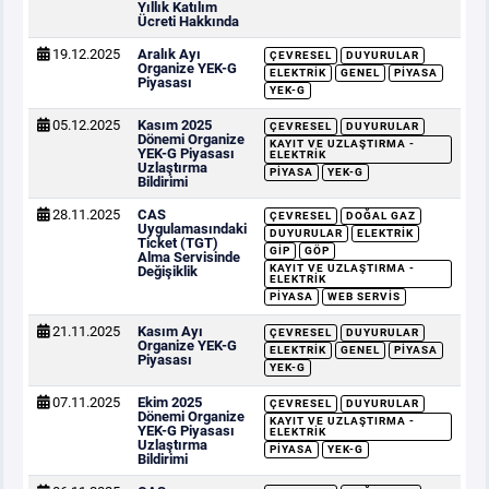
Yıllık Katılım
Ücreti Hakkında
19.12.2025
Aralık Ayı
ÇEVRESEL
DUYURULAR
Organize YEK-G
ELEKTRIK
GENEL
PIYASA
Piyasası
YEK-G
05.12.2025
Kasım 2025
ÇEVRESEL
DUYURULAR
Dönemi Organize
KAYIT VE UZLAŞTIRMA -
YEK-G Piyasası
ELEKTRIK
Uzlaştırma
PIYASA
YEK-G
Bildirimi
28.11.2025
CAS
ÇEVRESEL
DOĞAL GAZ
Uygulamasındaki
DUYURULAR
ELEKTRIK
Ticket (TGT)
GİP
GÖP
Alma Servisinde
KAYIT VE UZLAŞTIRMA -
Değişiklik
ELEKTRIK
PIYASA
WEB SERVIS
21.11.2025
Kasım Ayı
ÇEVRESEL
DUYURULAR
Organize YEK-G
ELEKTRIK
GENEL
PIYASA
Piyasası
YEK-G
07.11.2025
Ekim 2025
ÇEVRESEL
DUYURULAR
Dönemi Organize
KAYIT VE UZLAŞTIRMA -
YEK-G Piyasası
ELEKTRIK
Uzlaştırma
PIYASA
YEK-G
Bildirimi