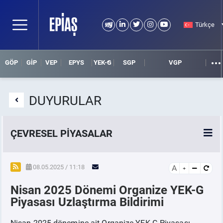
Türkçe
GÖP
GİP
VEP
EPYS
YEK-G
SGP
VGP
DUYURULAR
ÇEVRESEL PİYASALAR
YEK-G Piyasası
08.05.2025 / 11:18
A
Nisan 2025 Dönemi Organize YEK-G
YEK-G Nedir?
Piyasası Uzlaştırma Bildirimi
Nisan 2025 dönemine ait Organize YEK-G Piyasası