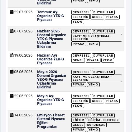
PIYASA
YEK-G
Bildirimi
22.07.2026
Temmuz Ayı
ÇEVRESEL
DUYURULAR
Organize YEK-G
ELEKTRIK
GENEL
PIYASA
Piyasası
YEK-G
07.07.2026
Haziran 2026
ÇEVRESEL
DUYURULAR
Dönemi Organize
KAYIT VE UZLAŞTIRMA -
YEK-G Piyasası
ELEKTRIK
Uzlaştırma
PIYASA
YEK-G
Bildirimi
19.06.2026
Haziran Ayı
ÇEVRESEL
DUYURULAR
Organize YEK-G
GENEL
PIYASA
YEK-G
Piyasası
05.06.2026
Mayıs 2026
ÇEVRESEL
DUYURULAR
Dönemi Organize
KAYIT VE UZLAŞTIRMA -
YEK-G Piyasası
ELEKTRIK
Uzlaştırma
PIYASA
YEK-G
Bildirimi
22.05.2026
Mayıs Ayı
ÇEVRESEL
DUYURULAR
Organize YEK-G
ELEKTRIK
GENEL
PIYASA
Piyasası
YEK-G
14.05.2026
Emisyon Ticaret
ÇEVRESEL
DUYURULAR
Sistemi Piyasası
EĞITIM
EĞITIM - ELEKTRIK
Eğitim
GENEL
KURUMSAL
Programları
PIYASA
YEK-G