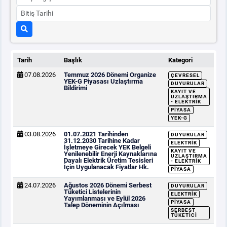
Tarih
Başlık
Kategori
07.08.2026
Temmuz 2026 Dönemi Organize
ÇEVRESEL
YEK-G Piyasası Uzlaştırma
DUYURULAR
Bildirimi
KAYIT VE
UZLAŞTIRMA
- ELEKTRIK
PIYASA
YEK-G
03.08.2026
01.07.2021 Tarihinden
DUYURULAR
31.12.2030 Tarihine Kadar
ELEKTRIK
İşletmeye Girecek YEK Belgeli
KAYIT VE
Yenilenebilir Enerji Kaynaklarına
UZLAŞTIRMA
Dayalı Elektrik Üretim Tesisleri
- ELEKTRIK
İçin Uygulanacak Fiyatlar Hk.
PIYASA
24.07.2026
Ağustos 2026 Dönemi Serbest
DUYURULAR
Tüketici Listelerinin
ELEKTRIK
Yayımlanması ve Eylül 2026
PIYASA
Talep Döneminin Açılması
SERBEST
TÜKETICI