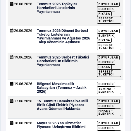
26.06.2026
Temmuz 2026 Toplayıcı
DUYURULAR
Hareketleri Listelerinin
ELEKTRIK
Yayınlanması
PIYASA
SERBEST
TÜKETICI
26.06.2026
Temmuz 2026 Dönemi Serbest
DUYURULAR
Tüketici Listelerinin
ELEKTRIK
Yayımlanması ve Ağustos 2026
PIYASA
Talep Döneminin Açılması
SERBEST
TÜKETICI
19.06.2026
Temmuz 2026 Serbest Tüketici
DUYURULAR
Hareketleri Ön Bildirimin
ELEKTRIK
Yayınlanması
PIYASA
SERBEST
TÜKETICI
19.06.2026
Bölgesel Mevsimsellik
ELEKTRIK
Katsayıları (Temmuz – Aralık
TEMINAT -
2026)
ELEKTRIK
17.06.2026
15 Temmuz Demokrasi ve Milli
DUYURULAR
Birlik Günü Elektrik Piyasası
ELEKTRIK
Avans Ödemesi Hakkında
FINANS -
ELEKTRIK
16.06.2026
Mayıs 2026 Yan Hizmetler
DUYURULAR
Piyasası Uzlaştırma Bildirimi
ELEKTRIK