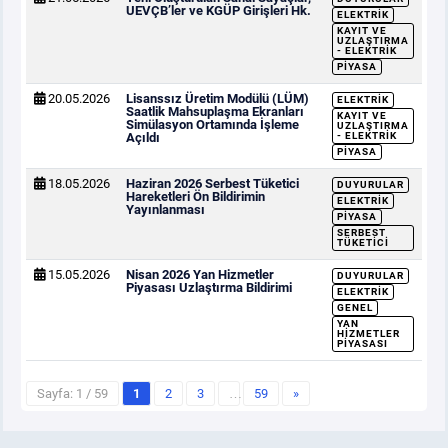
UEVÇB’ler ve KGÜP Girişleri Hk.
ELEKTRIK
KAYIT VE
UZLAŞTIRMA
- ELEKTRIK
PIYASA
20.05.2026
Lisanssız Üretim Modülü (LÜM)
ELEKTRIK
Saatlik Mahsuplaşma Ekranları
KAYIT VE
Simülasyon Ortamında İşleme
UZLAŞTIRMA
Açıldı
- ELEKTRIK
PIYASA
18.05.2026
Haziran 2026 Serbest Tüketici
DUYURULAR
Hareketleri Ön Bildirimin
ELEKTRIK
Yayınlanması
PIYASA
SERBEST
TÜKETICI
15.05.2026
Nisan 2026 Yan Hizmetler
DUYURULAR
Piyasası Uzlaştırma Bildirimi
ELEKTRIK
GENEL
YAN
HIZMETLER
PIYASASI
Sayfa: 1 / 59
1
2
3
…
59
»