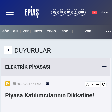
Türkçe
GÖP
GİP
VEP
EPYS
YEK-G
SGP
VGP
DUYURULAR
ELEKTRİK PİYASASI
SPOT ELEKTRİK PİYASALARI
20.02.2017 / 15:02
A
Piyasa Katılımcılarının Dikkatine!
ÖRNEK FİNANS BELGELERİ
VADELİ ELEKTRİK PİYASASI