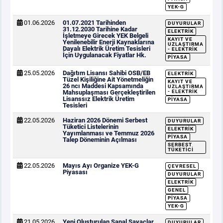
YEK-G
01.06.2026
01.07.2021 Tarihinden
DUYURULAR
31.12.2030 Tarihine Kadar
ELEKTRIK
İşletmeye Girecek YEK Belgeli
KAYIT VE
Yenilenebilir Enerji Kaynaklarına
UZLAŞTIRMA
Dayalı Elektrik Üretim Tesisleri
- ELEKTRIK
İçin Uygulanacak Fiyatlar Hk.
PIYASA
25.05.2026
Dağıtım Lisansı Sahibi OSB/EB
ELEKTRIK
Tüzel Kişiliğine Ait Yönetmeliğin
KAYIT VE
26 ncı Maddesi Kapsamında
UZLAŞTIRMA
Mahsuplaşması Gerçekleştirilen
- ELEKTRIK
Lisanssız Elektrik Üretim
PIYASA
Tesisleri
22.05.2026
Haziran 2026 Dönemi Serbest
DUYURULAR
Tüketici Listelerinin
ELEKTRIK
Yayımlanması ve Temmuz 2026
PIYASA
Talep Döneminin Açılması
SERBEST
TÜKETICI
22.05.2026
Mayıs Ayı Organize YEK-G
ÇEVRESEL
Piyasası
DUYURULAR
ELEKTRIK
GENEL
PIYASA
YEK-G
21.05.2026
Yeni Oluşturulan Sanal Sayaçlar,
DUYURULAR