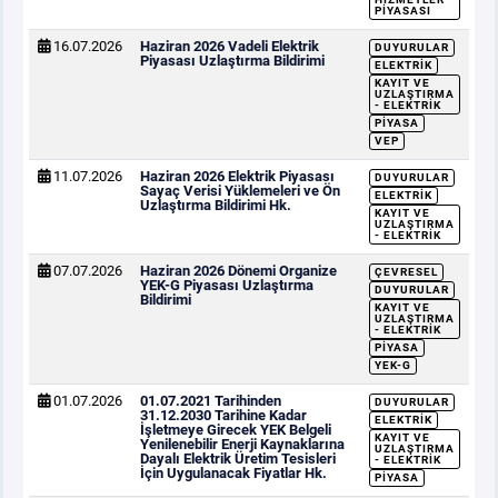
PIYASASI
16.07.2026
Haziran 2026 Vadeli Elektrik
DUYURULAR
Piyasası Uzlaştırma Bildirimi
ELEKTRIK
KAYIT VE
UZLAŞTIRMA
- ELEKTRIK
PIYASA
VEP
11.07.2026
Haziran 2026 Elektrik Piyasası
DUYURULAR
Sayaç Verisi Yüklemeleri ve Ön
ELEKTRIK
Uzlaştırma Bildirimi Hk.
KAYIT VE
UZLAŞTIRMA
- ELEKTRIK
07.07.2026
Haziran 2026 Dönemi Organize
ÇEVRESEL
YEK-G Piyasası Uzlaştırma
DUYURULAR
Bildirimi
KAYIT VE
UZLAŞTIRMA
- ELEKTRIK
PIYASA
YEK-G
01.07.2026
01.07.2021 Tarihinden
DUYURULAR
31.12.2030 Tarihine Kadar
ELEKTRIK
İşletmeye Girecek YEK Belgeli
KAYIT VE
Yenilenebilir Enerji Kaynaklarına
UZLAŞTIRMA
Dayalı Elektrik Üretim Tesisleri
- ELEKTRIK
İçin Uygulanacak Fiyatlar Hk.
PIYASA