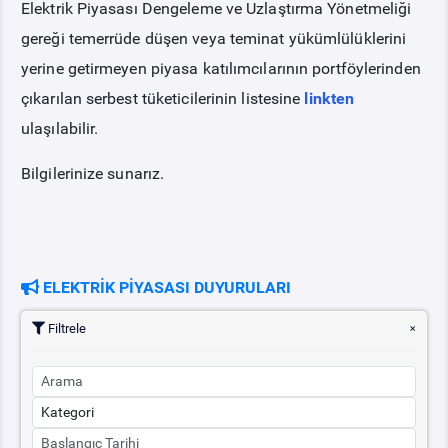
Elektrik Piyasası Dengeleme ve Uzlaştırma Yönetmeliği
gereği temerrüde düşen veya teminat yükümlülüklerini
PİYASA
KAYIT
SÜRECİ
yerine getirmeyen piyasa katılımcılarının portföylerinden
çıkarılan serbest tüketicilerinin listesine
linkten
SERBEST TÜKETİCİ
ulaşılabilir.
MALİ UZLAŞTIRMA
Bilgilerinize sunarız.
TEMİNAT
BÜLTENLER
ELEKTRİK PİYASASI DUYURULARI
Filtrele
DUYURULAR
BT HİZMET YÖNETİM SİSTEMİ POLİTİKAMIZ