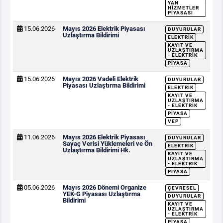
YAN
HIZMETLER
PIYASASI
15.06.2026
Mayıs 2026 Elektrik Piyasası
DUYURULAR
Uzlaştırma Bildirimi
ELEKTRIK
KAYIT VE
UZLAŞTIRMA
- ELEKTRIK
PIYASA
15.06.2026
Mayıs 2026 Vadeli Elektrik
DUYURULAR
Piyasası Uzlaştırma Bildirimi
ELEKTRIK
KAYIT VE
UZLAŞTIRMA
- ELEKTRIK
PIYASA
VEP
11.06.2026
Mayıs 2026 Elektrik Piyasası
DUYURULAR
Sayaç Verisi Yüklemeleri ve Ön
ELEKTRIK
Uzlaştırma Bildirimi Hk.
KAYIT VE
UZLAŞTIRMA
- ELEKTRIK
PIYASA
05.06.2026
Mayıs 2026 Dönemi Organize
ÇEVRESEL
YEK-G Piyasası Uzlaştırma
DUYURULAR
Bildirimi
KAYIT VE
UZLAŞTIRMA
- ELEKTRIK
PIYASA