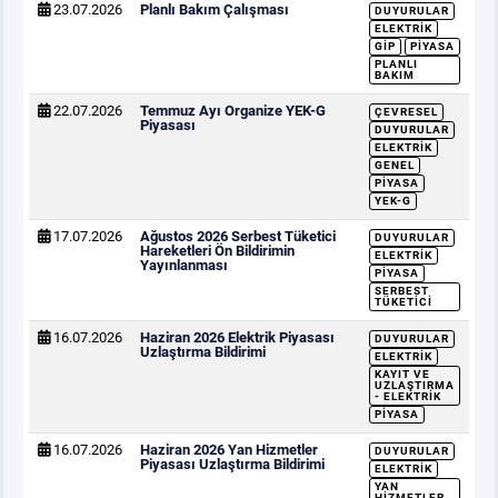
23.07.2026
Planlı Bakım Çalışması
DUYURULAR
ELEKTRIK
GİP
PIYASA
PLANLI
BAKIM
22.07.2026
Temmuz Ayı Organize YEK-G
ÇEVRESEL
Piyasası
DUYURULAR
ELEKTRIK
GENEL
PIYASA
YEK-G
17.07.2026
Ağustos 2026 Serbest Tüketici
DUYURULAR
Hareketleri Ön Bildirimin
ELEKTRIK
Yayınlanması
PIYASA
SERBEST
TÜKETICI
16.07.2026
Haziran 2026 Elektrik Piyasası
DUYURULAR
Uzlaştırma Bildirimi
ELEKTRIK
KAYIT VE
UZLAŞTIRMA
- ELEKTRIK
PIYASA
16.07.2026
Haziran 2026 Yan Hizmetler
DUYURULAR
Piyasası Uzlaştırma Bildirimi
ELEKTRIK
YAN
HIZMETLER