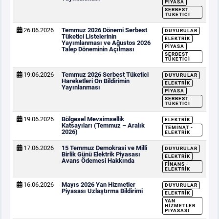
PIYASA
SERBEST
TÜKETICI
26.06.2026
Temmuz 2026 Dönemi Serbest
DUYURULAR
Tüketici Listelerinin
ELEKTRIK
Yayımlanması ve Ağustos 2026
PIYASA
Talep Döneminin Açılması
SERBEST
TÜKETICI
19.06.2026
Temmuz 2026 Serbest Tüketici
DUYURULAR
Hareketleri Ön Bildirimin
ELEKTRIK
Yayınlanması
PIYASA
SERBEST
TÜKETICI
19.06.2026
Bölgesel Mevsimsellik
ELEKTRIK
Katsayıları (Temmuz – Aralık
TEMINAT -
2026)
ELEKTRIK
17.06.2026
15 Temmuz Demokrasi ve Milli
DUYURULAR
Birlik Günü Elektrik Piyasası
ELEKTRIK
Avans Ödemesi Hakkında
FINANS -
ELEKTRIK
16.06.2026
Mayıs 2026 Yan Hizmetler
DUYURULAR
Piyasası Uzlaştırma Bildirimi
ELEKTRIK
YAN
HIZMETLER
PIYASASI