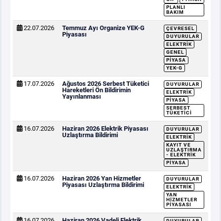
PLANLI
BAKIM
22.07.2026
Temmuz Ayı Organize YEK-G
ÇEVRESEL
Piyasası
DUYURULAR
ELEKTRIK
GENEL
PIYASA
YEK-G
17.07.2026
Ağustos 2026 Serbest Tüketici
DUYURULAR
Hareketleri Ön Bildirimin
ELEKTRIK
Yayınlanması
PIYASA
SERBEST
TÜKETICI
16.07.2026
Haziran 2026 Elektrik Piyasası
DUYURULAR
Uzlaştırma Bildirimi
ELEKTRIK
KAYIT VE
UZLAŞTIRMA
- ELEKTRIK
PIYASA
16.07.2026
Haziran 2026 Yan Hizmetler
DUYURULAR
Piyasası Uzlaştırma Bildirimi
ELEKTRIK
YAN
HIZMETLER
PIYASASI
16.07.2026
Haziran 2026 Vadeli Elektrik
DUYURULAR