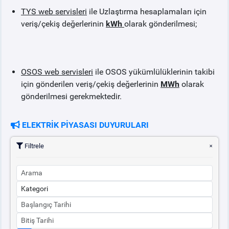
TYS web servisleri
ile Uzlaştırma hesaplamaları için
veriş/çekiş değerlerinin
kWh
olarak gönderilmesi;
PİYASA
KAYIT
SÜRECİ
SERBEST TÜKETİCİ
OSOS web servisleri
ile OSOS yükümlülüklerinin takibi
için gönderilen veriş/çekiş değerlerinin
MWh
olarak
MALİ UZLAŞTIRMA
gönderilmesi gerekmektedir.
TEMİNAT
ELEKTRİK PİYASASI DUYURULARI
BÜLTENLER
Filtrele
DUYURULAR
BT HİZMET YÖNETİM SİSTEMİ POLİTİKAMIZ