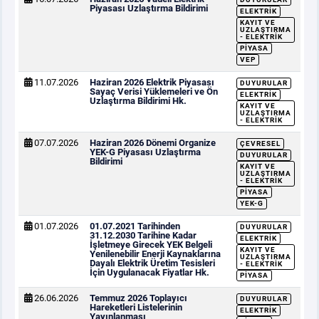
Piyasası Uzlaştırma Bildirimi
ELEKTRIK
KAYIT VE
UZLAŞTIRMA
- ELEKTRIK
PIYASA
VEP
11.07.2026
Haziran 2026 Elektrik Piyasası
DUYURULAR
Sayaç Verisi Yüklemeleri ve Ön
ELEKTRIK
Uzlaştırma Bildirimi Hk.
KAYIT VE
UZLAŞTIRMA
- ELEKTRIK
07.07.2026
Haziran 2026 Dönemi Organize
ÇEVRESEL
YEK-G Piyasası Uzlaştırma
DUYURULAR
Bildirimi
KAYIT VE
UZLAŞTIRMA
- ELEKTRIK
PIYASA
YEK-G
01.07.2026
01.07.2021 Tarihinden
DUYURULAR
31.12.2030 Tarihine Kadar
ELEKTRIK
İşletmeye Girecek YEK Belgeli
KAYIT VE
Yenilenebilir Enerji Kaynaklarına
UZLAŞTIRMA
Dayalı Elektrik Üretim Tesisleri
- ELEKTRIK
İçin Uygulanacak Fiyatlar Hk.
PIYASA
26.06.2026
Temmuz 2026 Toplayıcı
DUYURULAR
Hareketleri Listelerinin
ELEKTRIK
Yayınlanması