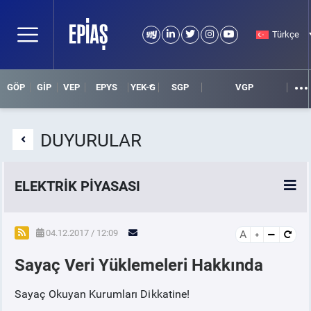
Türkçe
GÖP
GİP
VEP
EPYS
YEK-G
SGP
VGP
DUYURULAR
ELEKTRİK PİYASASI
SPOT ELEKTRİK PİYASALARI
04.12.2017 / 12:09
A
Sayaç Veri Yüklemeleri Hakkında
ÖRNEK FİNANS BELGELERİ
Sayaç Okuyan Kurumları Dikkatine!
VADELİ ELEKTRİK PİYASASI