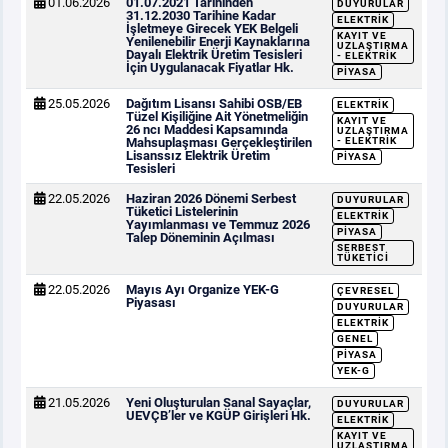
01.06.2026
01.07.2021 Tarihinden
DUYURULAR
31.12.2030 Tarihine Kadar
ELEKTRIK
İşletmeye Girecek YEK Belgeli
KAYIT VE
Yenilenebilir Enerji Kaynaklarına
UZLAŞTIRMA
Dayalı Elektrik Üretim Tesisleri
- ELEKTRIK
İçin Uygulanacak Fiyatlar Hk.
PIYASA
25.05.2026
Dağıtım Lisansı Sahibi OSB/EB
ELEKTRIK
Tüzel Kişiliğine Ait Yönetmeliğin
KAYIT VE
26 ncı Maddesi Kapsamında
UZLAŞTIRMA
Mahsuplaşması Gerçekleştirilen
- ELEKTRIK
Lisanssız Elektrik Üretim
PIYASA
Tesisleri
22.05.2026
Haziran 2026 Dönemi Serbest
DUYURULAR
Tüketici Listelerinin
ELEKTRIK
Yayımlanması ve Temmuz 2026
PIYASA
Talep Döneminin Açılması
SERBEST
TÜKETICI
22.05.2026
Mayıs Ayı Organize YEK-G
ÇEVRESEL
Piyasası
DUYURULAR
ELEKTRIK
GENEL
PIYASA
YEK-G
21.05.2026
Yeni Oluşturulan Sanal Sayaçlar,
DUYURULAR
UEVÇB’ler ve KGÜP Girişleri Hk.
ELEKTRIK
KAYIT VE
UZLAŞTIRMA