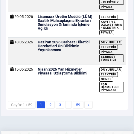
- ELEKTRIK
PIYASA
20.05.2026
Lisanssız Üretim Modülü (LÜM)
ELEKTRIK
Saatlik Mahsuplaşma Ekranları
KAYIT VE
Simülasyon Ortamında İşleme
UZLAŞTIRMA
Açıldı
- ELEKTRIK
PIYASA
18.05.2026
Haziran 2026 Serbest Tüketici
DUYURULAR
Hareketleri Ön Bildirimin
ELEKTRIK
Yayınlanması
PIYASA
SERBEST
TÜKETICI
15.05.2026
Nisan 2026 Yan Hizmetler
DUYURULAR
Piyasası Uzlaştırma Bildirimi
ELEKTRIK
GENEL
YAN
HIZMETLER
PIYASASI
Sayfa: 1 / 59
1
2
3
…
59
»