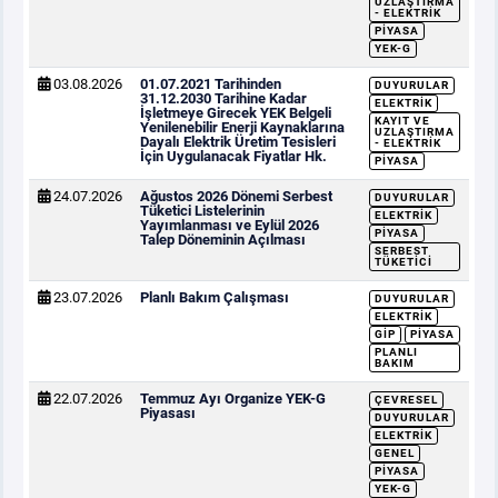
UZLAŞTIRMA
- ELEKTRIK
PIYASA
YEK-G
03.08.2026
01.07.2021 Tarihinden
DUYURULAR
31.12.2030 Tarihine Kadar
ELEKTRIK
İşletmeye Girecek YEK Belgeli
KAYIT VE
Yenilenebilir Enerji Kaynaklarına
UZLAŞTIRMA
Dayalı Elektrik Üretim Tesisleri
- ELEKTRIK
İçin Uygulanacak Fiyatlar Hk.
PIYASA
24.07.2026
Ağustos 2026 Dönemi Serbest
DUYURULAR
Tüketici Listelerinin
ELEKTRIK
Yayımlanması ve Eylül 2026
PIYASA
Talep Döneminin Açılması
SERBEST
TÜKETICI
23.07.2026
Planlı Bakım Çalışması
DUYURULAR
ELEKTRIK
GİP
PIYASA
PLANLI
BAKIM
22.07.2026
Temmuz Ayı Organize YEK-G
ÇEVRESEL
Piyasası
DUYURULAR
ELEKTRIK
GENEL
PIYASA
YEK-G