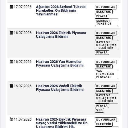
17.07.2026
Ağustos 2026 Serbest Tüketici
DUYURULAR
Hareketleri Ön Bildirimin
ELEKTRIK
Yayınlanması
PIYASA
SERBEST
TÜKETICI
16.07.2026
Haziran 2026 Elektrik Piyasası
DUYURULAR
Uzlaştırma Bildirimi
ELEKTRIK
KAYIT VE
UZLAŞTIRMA
- ELEKTRIK
PIYASA
16.07.2026
Haziran 2026 Yan Hizmetler
DUYURULAR
Piyasası Uzlaştırma Bildirimi
ELEKTRIK
YAN
HIZMETLER
PIYASASI
16.07.2026
Haziran 2026 Vadeli Elektrik
DUYURULAR
Piyasası Uzlaştırma Bildirimi
ELEKTRIK
KAYIT VE
UZLAŞTIRMA
- ELEKTRIK
PIYASA
VEP
11.07.2026
Haziran 2026 Elektrik Piyasası
DUYURULAR
Sayaç Verisi Yüklemeleri ve Ön
ELEKTRIK
Uzlaştırma Bildirimi Hk.