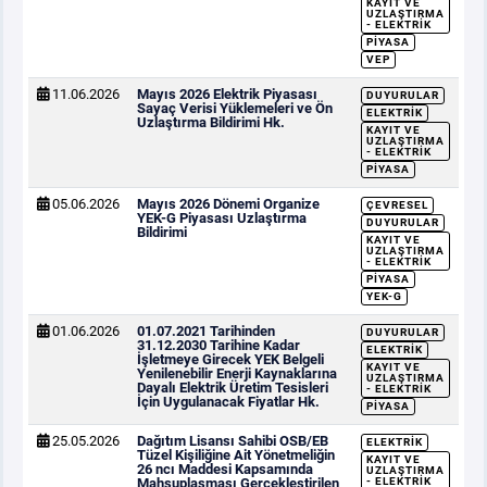
KAYIT VE
UZLAŞTIRMA
- ELEKTRIK
PIYASA
VEP
11.06.2026
Mayıs 2026 Elektrik Piyasası
DUYURULAR
Sayaç Verisi Yüklemeleri ve Ön
ELEKTRIK
Uzlaştırma Bildirimi Hk.
KAYIT VE
UZLAŞTIRMA
- ELEKTRIK
PIYASA
05.06.2026
Mayıs 2026 Dönemi Organize
ÇEVRESEL
YEK-G Piyasası Uzlaştırma
DUYURULAR
Bildirimi
KAYIT VE
UZLAŞTIRMA
- ELEKTRIK
PIYASA
YEK-G
01.06.2026
01.07.2021 Tarihinden
DUYURULAR
31.12.2030 Tarihine Kadar
ELEKTRIK
İşletmeye Girecek YEK Belgeli
KAYIT VE
Yenilenebilir Enerji Kaynaklarına
UZLAŞTIRMA
Dayalı Elektrik Üretim Tesisleri
- ELEKTRIK
İçin Uygulanacak Fiyatlar Hk.
PIYASA
25.05.2026
Dağıtım Lisansı Sahibi OSB/EB
ELEKTRIK
Tüzel Kişiliğine Ait Yönetmeliğin
KAYIT VE
26 ncı Maddesi Kapsamında
UZLAŞTIRMA
Mahsuplaşması Gerçekleştirilen
- ELEKTRIK