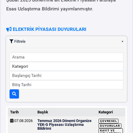
Esas Uzlaştırma Bildirimi yayımlanmıştır.
PİYASA
KAYIT
SÜRECİ
ELEKTRİK PİYASASI DUYURULARI
SERBEST TÜKETİCİ
Filtrele
MALİ UZLAŞTIRMA
TEMİNAT
BÜLTENLER
DUYURULAR
Tarih
Başlık
Kategori
BT HİZMET YÖNETİM SİSTEMİ POLİTİKAMIZ
07.08.2026
Temmuz 2026 Dönemi Organize
ÇEVRESEL
YEK-G Piyasası Uzlaştırma
DUYURULAR
Bildirimi
KAYIT VE