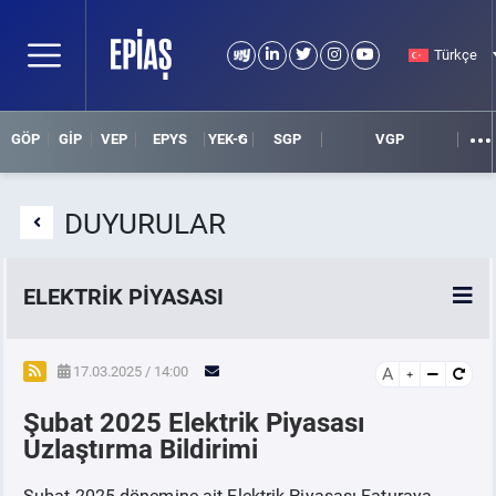
Türkçe
GÖP
GİP
VEP
EPYS
YEK-G
SGP
VGP
DUYURULAR
ELEKTRİK PİYASASI
SPOT ELEKTRİK PİYASALARI
17.03.2025 / 14:00
A
Şubat 2025 Elektrik Piyasası
ÖRNEK FİNANS BELGELERİ
Uzlaştırma Bildirimi
VADELİ ELEKTRİK PİYASASI
Şubat 2025 dönemine ait Elektrik Piyasası Faturaya