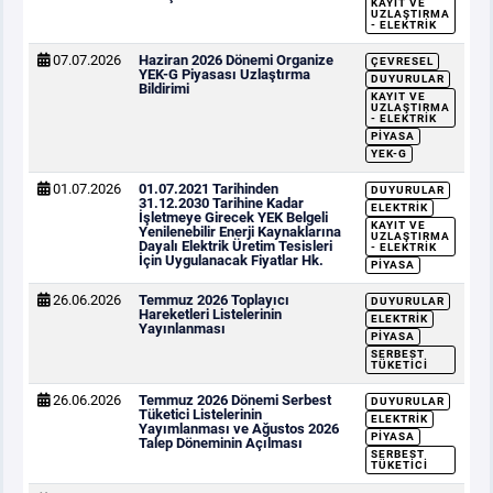
KAYIT VE
UZLAŞTIRMA
- ELEKTRIK
07.07.2026
Haziran 2026 Dönemi Organize
ÇEVRESEL
YEK-G Piyasası Uzlaştırma
DUYURULAR
Bildirimi
KAYIT VE
UZLAŞTIRMA
- ELEKTRIK
PIYASA
YEK-G
01.07.2026
01.07.2021 Tarihinden
DUYURULAR
31.12.2030 Tarihine Kadar
ELEKTRIK
İşletmeye Girecek YEK Belgeli
KAYIT VE
Yenilenebilir Enerji Kaynaklarına
UZLAŞTIRMA
Dayalı Elektrik Üretim Tesisleri
- ELEKTRIK
İçin Uygulanacak Fiyatlar Hk.
PIYASA
26.06.2026
Temmuz 2026 Toplayıcı
DUYURULAR
Hareketleri Listelerinin
ELEKTRIK
Yayınlanması
PIYASA
SERBEST
TÜKETICI
26.06.2026
Temmuz 2026 Dönemi Serbest
DUYURULAR
Tüketici Listelerinin
ELEKTRIK
Yayımlanması ve Ağustos 2026
PIYASA
Talep Döneminin Açılması
SERBEST
TÜKETICI