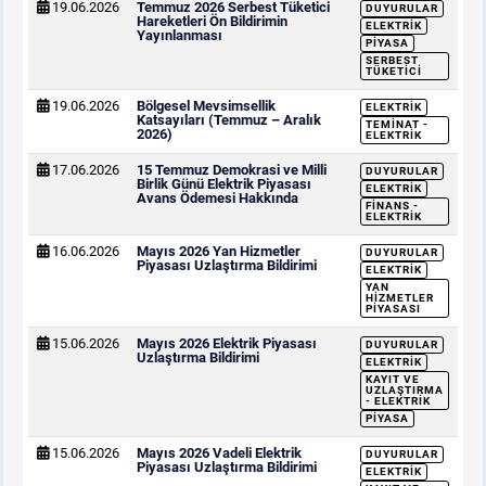
19.06.2026
Temmuz 2026 Serbest Tüketici
DUYURULAR
Hareketleri Ön Bildirimin
ELEKTRIK
Yayınlanması
PIYASA
SERBEST
TÜKETICI
19.06.2026
Bölgesel Mevsimsellik
ELEKTRIK
Katsayıları (Temmuz – Aralık
TEMINAT -
2026)
ELEKTRIK
17.06.2026
15 Temmuz Demokrasi ve Milli
DUYURULAR
Birlik Günü Elektrik Piyasası
ELEKTRIK
Avans Ödemesi Hakkında
FINANS -
ELEKTRIK
16.06.2026
Mayıs 2026 Yan Hizmetler
DUYURULAR
Piyasası Uzlaştırma Bildirimi
ELEKTRIK
YAN
HIZMETLER
PIYASASI
15.06.2026
Mayıs 2026 Elektrik Piyasası
DUYURULAR
Uzlaştırma Bildirimi
ELEKTRIK
KAYIT VE
UZLAŞTIRMA
- ELEKTRIK
PIYASA
15.06.2026
Mayıs 2026 Vadeli Elektrik
DUYURULAR
Piyasası Uzlaştırma Bildirimi
ELEKTRIK