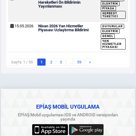
Hareketleri Ön Bildirimin
ELEKTRIK
Yayınlanması
PIYASA
SERBEST
TÜKETICI
15.05.2026
Nisan 2026 Yan Hizmetler
DUYURULAR
Piyasası Uzlaştırma Bildirimi
ELEKTRIK
GENEL
YAN
HIZMETLER
PIYASASI
Sayfa: 1 / 59
1
2
3
…
59
»
EPİAŞ MOBİL UYGULAMA
EPİAŞ Mobil uygulaması IOS ve ANDROID versiyonları
yayında