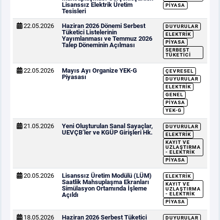
Lisanssız Elektrik Üretim
PIYASA
Tesisleri
22.05.2026
Haziran 2026 Dönemi Serbest
DUYURULAR
Tüketici Listelerinin
ELEKTRIK
Yayımlanması ve Temmuz 2026
PIYASA
Talep Döneminin Açılması
SERBEST
TÜKETICI
22.05.2026
Mayıs Ayı Organize YEK-G
ÇEVRESEL
Piyasası
DUYURULAR
ELEKTRIK
GENEL
PIYASA
YEK-G
21.05.2026
Yeni Oluşturulan Sanal Sayaçlar,
DUYURULAR
UEVÇB’ler ve KGÜP Girişleri Hk.
ELEKTRIK
KAYIT VE
UZLAŞTIRMA
- ELEKTRIK
PIYASA
20.05.2026
Lisanssız Üretim Modülü (LÜM)
ELEKTRIK
Saatlik Mahsuplaşma Ekranları
KAYIT VE
Simülasyon Ortamında İşleme
UZLAŞTIRMA
Açıldı
- ELEKTRIK
PIYASA
18.05.2026
Haziran 2026 Serbest Tüketici
DUYURULAR