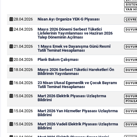
SISTEM
YAN H
28.04.2026
Nisan Ayı Organize YEK-G Piyasası
ÇEVRE
24.04.2026
Mayıs 2026 Dönemi Serbest Tüketici
DUYU
Listelerinin Yayımlanması ve Haziran 2026
Talep Döneminin Açılması
21.04.2026
1 Mayıs Emek ve Dayanışma Günü Resmî
DUYU
Tatili Teminat Hesaplaması
20.04.2026
Planlı Bakım Çalışması
DUYU
18.04.2026
Mayıs 2026 Serbest Tüketici Hareketleri Ön
DUYU
Bildirimin Yayınlanması
16.04.2026
23 Nisan Ulusal Egemenlik ve Çocuk Bayramı
DUYU
Tatili Teminat Hesaplaması
15.04.2026
Mart 2026 Elektrik Piyasası Uzlaştırma
DUYU
Bildirimi
PIYAS
15.04.2026
Mart 2026 Yan Hizmetler Piyasası Uzlaştırma
DUYU
Bildirimi
15.04.2026
Mart 2026 Vadeli Elektrik Piyasası Uzlaştırma
DUYU
Bildirimi