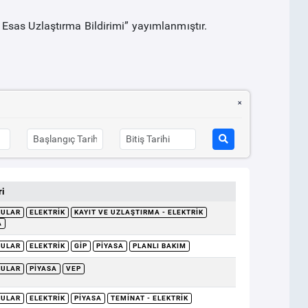
Esas Uzlaştırma Bildirimi” yayımlanmıştır.
i
RULAR
ELEKTRIK
KAYIT VE UZLAŞTIRMA - ELEKTRIK
A
RULAR
ELEKTRIK
GİP
PIYASA
PLANLI BAKIM
RULAR
PIYASA
VEP
RULAR
ELEKTRIK
PIYASA
TEMINAT - ELEKTRIK