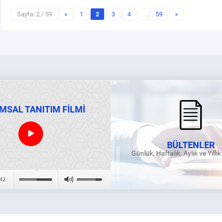
Sayfa: 2 / 59
«
1
2
3
4
…
59
»
MSAL TANITIM FİLMİ
BÜLTENLER
Günlük, Haftalık, Aylık ve Yıllı