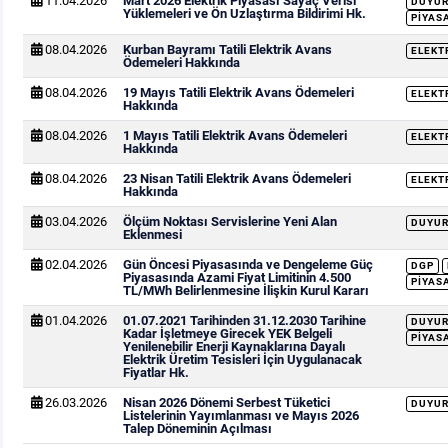
11.04.2026
Mart 2026 Elektrik Piyasası Sayaç Verisi
DUYU
Yüklemeleri ve Ön Uzlaştırma Bildirimi Hk.
PIYAS
08.04.2026
Kurban Bayramı Tatili Elektrik Avans
ELEKT
Ödemeleri Hakkında
08.04.2026
19 Mayıs Tatili Elektrik Avans Ödemeleri
ELEKT
Hakkında
08.04.2026
1 Mayıs Tatili Elektrik Avans Ödemeleri
ELEKT
Hakkında
08.04.2026
23 Nisan Tatili Elektrik Avans Ödemeleri
ELEKT
Hakkında
03.04.2026
Ölçüm Noktası Servislerine Yeni Alan
DUYU
Eklenmesi
02.04.2026
Gün Öncesi Piyasasında ve Dengeleme Güç
DGP
Piyasasında Azami Fiyat Limitinin 4.500
PIYAS
TL/MWh Belirlenmesine İlişkin Kurul Kararı
01.04.2026
01.07.2021 Tarihinden 31.12.2030 Tarihine
DUYU
Kadar İşletmeye Girecek YEK Belgeli
PIYAS
Yenilenebilir Enerji Kaynaklarına Dayalı
Elektrik Üretim Tesisleri İçin Uygulanacak
Fiyatlar Hk.
26.03.2026
Nisan 2026 Dönemi Serbest Tüketici
DUYU
Listelerinin Yayımlanması ve Mayıs 2026
Talep Döneminin Açılması