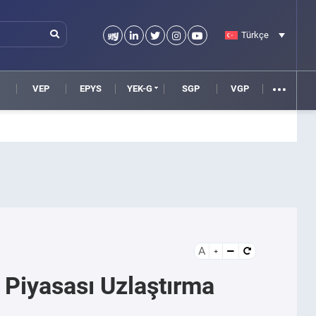
Türkçe
VEP
EPYS
YEK-G
SGP
VGP
A
 Piyasası Uzlaştırma