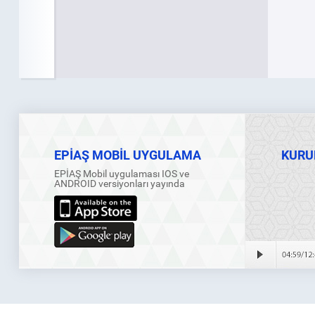
EPİAŞ MOBİL UYGULAMA
KURU
EPİAŞ Mobil uygulaması IOS ve
ANDROID versiyonları yayında