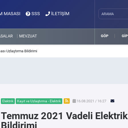
M MASASI
SSS
İLETİŞİM
ASALAR
MEVZUAT
GÖP
GİP
sı Uzlaştırma Bildirimi
16.08.2021 / 16:27
Elektrik
Kayıt ve Uzlaştırma - Elektrik
Temmuz 2021 Vadeli Elektrik
Bildirimi