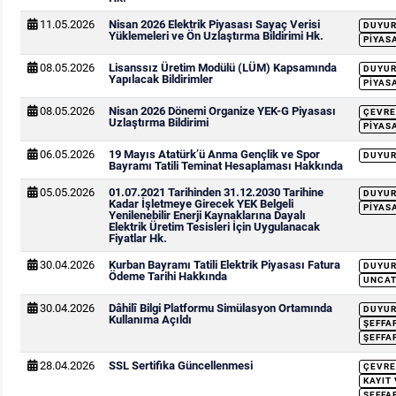
11.05.2026
Nisan 2026 Elektrik Piyasası Sayaç Verisi
DUYU
Yüklemeleri ve Ön Uzlaştırma Bildirimi Hk.
PIYAS
08.05.2026
Lisanssız Üretim Modülü (LÜM) Kapsamında
DUYU
Yapılacak Bildirimler
PIYAS
08.05.2026
Nisan 2026 Dönemi Organize YEK-G Piyasası
ÇEVRE
Uzlaştırma Bildirimi
PIYAS
06.05.2026
19 Mayıs Atatürk’ü Anma Gençlik ve Spor
DUYU
Bayramı Tatili Teminat Hesaplaması Hakkında
05.05.2026
01.07.2021 Tarihinden 31.12.2030 Tarihine
DUYU
Kadar İşletmeye Girecek YEK Belgeli
PIYAS
Yenilenebilir Enerji Kaynaklarına Dayalı
Elektrik Üretim Tesisleri İçin Uygulanacak
Fiyatlar Hk.
30.04.2026
Kurban Bayramı Tatili Elektrik Piyasası Fatura
DUYU
Ödeme Tarihi Hakkında
UNCAT
30.04.2026
Dâhilî Bilgi Platformu Simülasyon Ortamında
DUYU
Kullanıma Açıldı
ŞEFFA
ŞEFFA
28.04.2026
SSL Sertifika Güncellenmesi
ÇEVRE
KAYIT
ŞEFFA