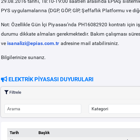
29.08.2016 tarihi, 18:10-19:00 saatleri arasında EPİAŞ sisteml
PYS uygulamalarına (DGP, GÖP, GİP, Şeffaflık Platformu ve di
Not: Özellikle Gün İçi Piyasası’nda PH16082920 kontratı için 
durumu dikkate almaları gerekmektedir. Bakım çalışması süresi
ve
isanalizi@epias.com.tr
adresine mail atabilirsiniz.
Bilgilerinize sunarız.
ELEKTRİK PİYASASI DUYURULARI
Filtrele
Tarih
Başlık