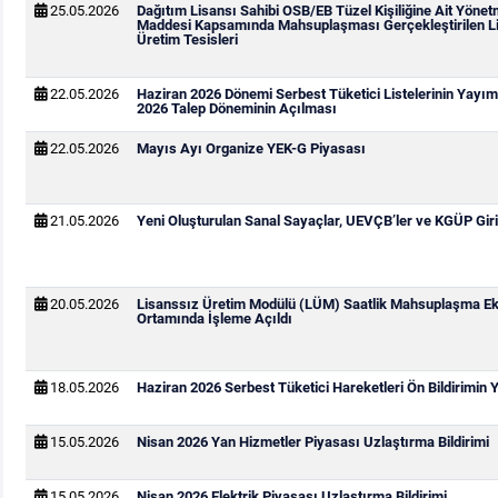
25.05.2026
Dağıtım Lisansı Sahibi OSB/EB Tüzel Kişiliğine Ait Yönetm
Maddesi Kapsamında Mahsuplaşması Gerçekleştirilen Li
Üretim Tesisleri
22.05.2026
Haziran 2026 Dönemi Serbest Tüketici Listelerinin Yay
2026 Talep Döneminin Açılması
22.05.2026
Mayıs Ayı Organize YEK-G Piyasası
21.05.2026
Yeni Oluşturulan Sanal Sayaçlar, UEVÇB’ler ve KGÜP Giri
20.05.2026
Lisanssız Üretim Modülü (LÜM) Saatlik Mahsuplaşma Ek
Ortamında İşleme Açıldı
18.05.2026
Haziran 2026 Serbest Tüketici Hareketleri Ön Bildirimin
15.05.2026
Nisan 2026 Yan Hizmetler Piyasası Uzlaştırma Bildirimi
15.05.2026
Nisan 2026 Elektrik Piyasası Uzlaştırma Bildirimi