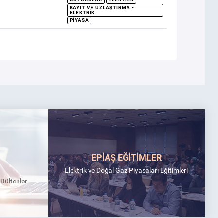
KAYIT VE UZLAŞTIRMA -
ELEKTRIK
PIYASA
EPİAŞ EĞİTİMLER
Elektrik ve Doğal Gaz Piyasaları Eğitimleri
k Bültenler