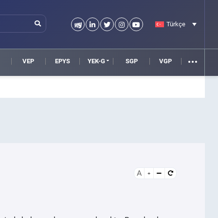
Türkçe
VEP
EPYS
YEK-G
SGP
VGP
A