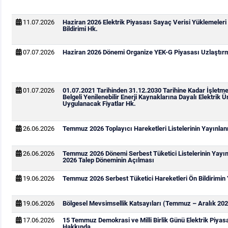
11.07.2026
Haziran 2026 Elektrik Piyasası Sayaç Verisi Yüklemeleri
Bildirimi Hk.
07.07.2026
Haziran 2026 Dönemi Organize YEK-G Piyasası Uzlaştırma
01.07.2026
01.07.2021 Tarihinden 31.12.2030 Tarihine Kadar İşletm
Belgeli Yenilenebilir Enerji Kaynaklarına Dayalı Elektrik Ür
Uygulanacak Fiyatlar Hk.
26.06.2026
Temmuz 2026 Toplayıcı Hareketleri Listelerinin Yayınla
26.06.2026
Temmuz 2026 Dönemi Serbest Tüketici Listelerinin Yay
2026 Talep Döneminin Açılması
19.06.2026
Temmuz 2026 Serbest Tüketici Hareketleri Ön Bildirimin
19.06.2026
Bölgesel Mevsimsellik Katsayıları (Temmuz – Aralık 202
17.06.2026
15 Temmuz Demokrasi ve Milli Birlik Günü Elektrik Piya
Hakkında