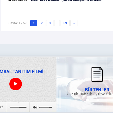
Sayfa: 1 / 59
1
2
3
…
59
»
MSAL TANITIM FİLMİ
BÜLTENLER
Günlük, Haftalık, Aylık ve Yıllı