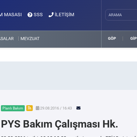
M MASASI
SSS
İLETİŞİM
ASALAR
MEVZUAT
GÖP
GİP
29.08.2016 / 16:43
Planlı Bakım
PYS Bakım Çalışması Hk.