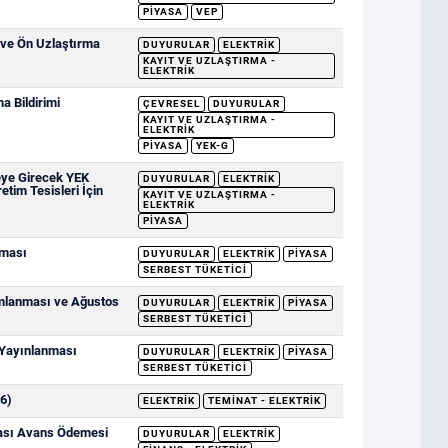
PIYASA
VEP
 ve Ön Uzlaştırma
DUYURULAR
ELEKTRIK
KAYIT VE UZLAŞTIRMA -
ELEKTRIK
 Bildirimi
ÇEVRESEL
DUYURULAR
KAYIT VE UZLAŞTIRMA -
ELEKTRIK
PIYASA
YEK-G
eye Girecek YEK
DUYURULAR
ELEKTRIK
etim Tesisleri İçin
KAYIT VE UZLAŞTIRMA -
ELEKTRIK
PIYASA
nması
DUYURULAR
ELEKTRIK
PIYASA
SERBEST TÜKETICI
ımlanması ve Ağustos
DUYURULAR
ELEKTRIK
PIYASA
SERBEST TÜKETICI
 Yayınlanması
DUYURULAR
ELEKTRIK
PIYASA
SERBEST TÜKETICI
6)
ELEKTRIK
TEMINAT - ELEKTRIK
sası Avans Ödemesi
DUYURULAR
ELEKTRIK