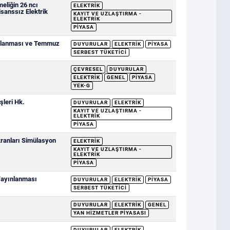
eliğin 26 ncı
ELEKTRIK
sanssız Elektrik
KAYIT VE UZLAŞTIRMA -
ELEKTRIK
PIYASA
ımlanması ve Temmuz
DUYURULAR
ELEKTRIK
PIYASA
SERBEST TÜKETICI
ÇEVRESEL
DUYURULAR
ELEKTRIK
GENEL
PIYASA
YEK-G
şleri Hk.
DUYURULAR
ELEKTRIK
KAYIT VE UZLAŞTIRMA -
ELEKTRIK
PIYASA
ranları Simülasyon
ELEKTRIK
KAYIT VE UZLAŞTIRMA -
ELEKTRIK
PIYASA
 Yayınlanması
DUYURULAR
ELEKTRIK
PIYASA
SERBEST TÜKETICI
DUYURULAR
ELEKTRIK
GENEL
YAN HIZMETLER PIYASASI
DUYURULAR
ELEKTRIK