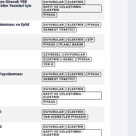
eye Girecek YEK
DUYURULAR
ELEKTRIK
etim Tesisleri İçin
KAYIT VE UZLAŞTIRMA -
ELEKTRIK
PIYASA
mlanması ve Eylül
DUYURULAR
ELEKTRIK
PIYASA
SERBEST TÜKETICI
DUYURULAR
ELEKTRIK
GİP
PIYASA
PLANLI BAKIM
ÇEVRESEL
DUYURULAR
ELEKTRIK
GENEL
PIYASA
YEK-G
 Yayınlanması
DUYURULAR
ELEKTRIK
PIYASA
SERBEST TÜKETICI
DUYURULAR
ELEKTRIK
KAYIT VE UZLAŞTIRMA -
ELEKTRIK
PIYASA
i
DUYURULAR
ELEKTRIK
YAN HIZMETLER PIYASASI
i
DUYURULAR
ELEKTRIK
KAYIT VE UZLAŞTIRMA -
ELEKTRIK