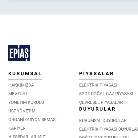
KURUMSAL
PİYASALAR
HAKKIMIZDA
ELEKTRİK PİYASASI
MEVZUAT
SPOT DOĞAL GAZ PİYASASI
YÖNETİM KURULU
ÇEVRESEL PİYASALAR
DUYURULAR
ÜST YÖNETİM
ORGANİZASYON ŞEMASI
KURUMSAL DUYURULAR
KARİYER
ELEKTRİK PİYASASI DUYURLA
HİSSEDARLARIMIZ
DOĞAL GAZ DUYURULARI