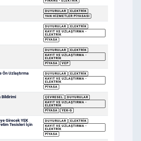
FINANS - ELEKTRIK
DUYURULAR
ELEKTRIK
YAN HIZMETLER PIYASASI
DUYURULAR
ELEKTRIK
KAYIT VE UZLAŞTIRMA -
ELEKTRIK
PIYASA
DUYURULAR
ELEKTRIK
KAYIT VE UZLAŞTIRMA -
ELEKTRIK
PIYASA
VEP
ve Ön Uzlaştırma
DUYURULAR
ELEKTRIK
KAYIT VE UZLAŞTIRMA -
ELEKTRIK
PIYASA
Bildirimi
ÇEVRESEL
DUYURULAR
KAYIT VE UZLAŞTIRMA -
ELEKTRIK
PIYASA
YEK-G
eye Girecek YEK
DUYURULAR
ELEKTRIK
etim Tesisleri İçin
KAYIT VE UZLAŞTIRMA -
ELEKTRIK
PIYASA