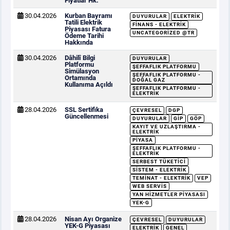
Fiyatlar Hk.
30.04.2026
Kurban Bayramı
DUYURULAR
ELEKTRIK
Tatili Elektrik
FINANS - ELEKTRIK
Piyasası Fatura
UNCATEGORIZED @TR
Ödeme Tarihi
Hakkında
30.04.2026
Dâhilî Bilgi
DUYURULAR
Platformu
ŞEFFAFLIK PLATFORMU
Simülasyon
ŞEFFAFLIK PLATFORMU -
Ortamında
DOĞAL GAZ
Kullanıma Açıldı
ŞEFFAFLIK PLATFORMU -
ELEKTRIK
28.04.2026
SSL Sertifika
ÇEVRESEL
DGP
Güncellenmesi
DUYURULAR
GİP
GÖP
KAYIT VE UZLAŞTIRMA -
ELEKTRIK
PIYASA
ŞEFFAFLIK PLATFORMU -
ELEKTRIK
SERBEST TÜKETICI
SISTEM - ELEKTRIK
TEMINAT - ELEKTRIK
VEP
WEB SERVIS
YAN HIZMETLER PIYASASI
YEK-G
28.04.2026
Nisan Ayı Organize
ÇEVRESEL
DUYURULAR
YEK-G Piyasası
ELEKTRIK
GENEL