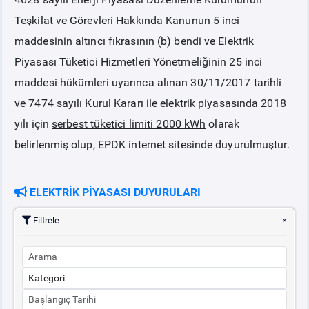
Teşkilat ve Görevleri Hakkında Kanunun 5 inci
PİYASA
KAYIT
SÜRECİ
maddesinin altıncı fıkrasının (b) bendi ve Elektrik
Piyasası Tüketici Hizmetleri Yönetmeliğinin 25 inci
SERBEST TÜKETİCİ
maddesi hükümleri uyarınca alınan 30/11/2017 tarihli
ve 7474 sayılı Kurul Kararı ile elektrik piyasasında 2018
MALİ UZLAŞTIRMA
yılı için
serbest tüketici limiti 2000 kWh
olarak
belirlenmiş olup, EPDK internet sitesinde duyurulmuştur.
TEMİNAT
ELEKTRİK PİYASASI DUYURULARI
BÜLTENLER
Filtrele
DUYURULAR
BT HİZMET YÖNETİM SİSTEMİ POLİTİKAMIZ