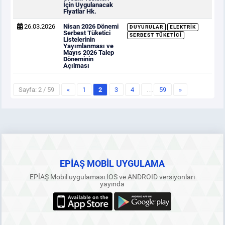
İçin Uygulanacak
Fiyatlar Hk.
26.03.2026
Nisan 2026 Dönemi
DUYURULAR
ELEKTRIK
Serbest Tüketici
SERBEST TÜKETICI
Listelerinin
Yayımlanması ve
Mayıs 2026 Talep
Döneminin
Açılması
Sayfa: 2 / 59
«
1
2
3
4
…
59
»
EPİAŞ MOBİL UYGULAMA
EPİAŞ Mobil uygulaması IOS ve ANDROID versiyonları
yayında