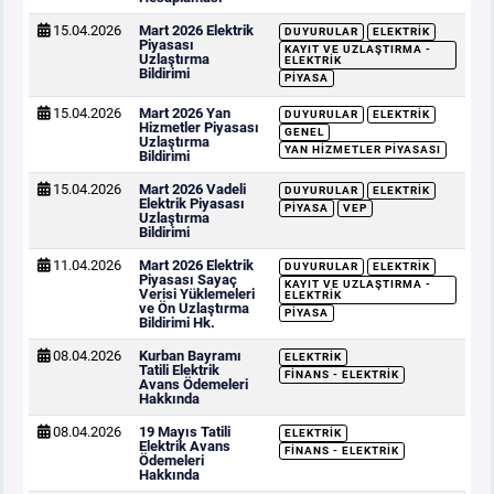
15.04.2026
Mart 2026 Elektrik
DUYURULAR
ELEKTRIK
Piyasası
KAYIT VE UZLAŞTIRMA -
Uzlaştırma
ELEKTRIK
Bildirimi
PIYASA
15.04.2026
Mart 2026 Yan
DUYURULAR
ELEKTRIK
Hizmetler Piyasası
GENEL
Uzlaştırma
YAN HIZMETLER PIYASASI
Bildirimi
15.04.2026
Mart 2026 Vadeli
DUYURULAR
ELEKTRIK
Elektrik Piyasası
PIYASA
VEP
Uzlaştırma
Bildirimi
11.04.2026
Mart 2026 Elektrik
DUYURULAR
ELEKTRIK
Piyasası Sayaç
KAYIT VE UZLAŞTIRMA -
Verisi Yüklemeleri
ELEKTRIK
ve Ön Uzlaştırma
PIYASA
Bildirimi Hk.
08.04.2026
Kurban Bayramı
ELEKTRIK
Tatili Elektrik
FINANS - ELEKTRIK
Avans Ödemeleri
Hakkında
08.04.2026
19 Mayıs Tatili
ELEKTRIK
Elektrik Avans
FINANS - ELEKTRIK
Ödemeleri
Hakkında