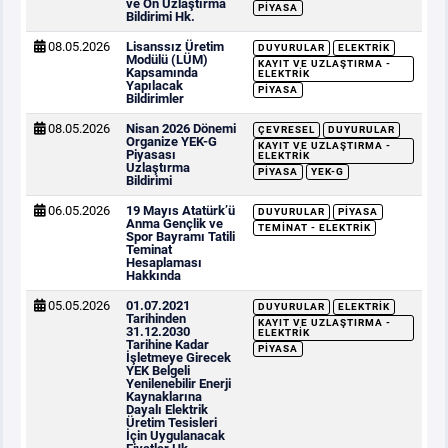
ve Ön Uzlaştırma
PIYASA
Bildirimi Hk.
08.05.2026
Lisanssız Üretim
DUYURULAR
ELEKTRIK
Modülü (LÜM)
KAYIT VE UZLAŞTIRMA -
Kapsamında
ELEKTRIK
Yapılacak
PIYASA
Bildirimler
08.05.2026
Nisan 2026 Dönemi
ÇEVRESEL
DUYURULAR
Organize YEK-G
KAYIT VE UZLAŞTIRMA -
Piyasası
ELEKTRIK
Uzlaştırma
PIYASA
YEK-G
Bildirimi
06.05.2026
19 Mayıs Atatürk’ü
DUYURULAR
PIYASA
Anma Gençlik ve
TEMINAT - ELEKTRIK
Spor Bayramı Tatili
Teminat
Hesaplaması
Hakkında
05.05.2026
01.07.2021
DUYURULAR
ELEKTRIK
Tarihinden
KAYIT VE UZLAŞTIRMA -
31.12.2030
ELEKTRIK
Tarihine Kadar
PIYASA
İşletmeye Girecek
YEK Belgeli
Yenilenebilir Enerji
Kaynaklarına
Dayalı Elektrik
Üretim Tesisleri
İçin Uygulanacak