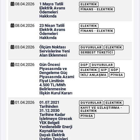
08.04.2026
1 Mayıs Tatili
ELEKTRIK
Elektrik Avans
FINANS - ELEKTRIK
Ödemeleri
Hakkında
08.04.2026
23 Nisan Tatili
ELEKTRIK
Elektrik Avans
FINANS - ELEKTRIK
Ödemeleri
Hakkında
03.04.2026
Ölçüm Noktası
DUYURULAR
ELEKTRIK
Servislerine Yeni
SERBEST TÜKETICI
Alan Eklenmesi
02.04.2026
Gün Öncesi
DGP
DUYURULAR
Piyasasında ve
ELEKTRIK
GİP
GÖP
Dengeleme Güç
İKILI ANLAŞMA
PIYASA
Piyasasında Azami
Fiyat Limitinin
4.500 TL/MWh
Belirlenmesine
İlişkin Kurul Kararı
01.04.2026
01.07.2021
DUYURULAR
ELEKTRIK
Tarihinden
KAYIT VE UZLAŞTIRMA -
31.12.2030
ELEKTRIK
Tarihine Kadar
PIYASA
İşletmeye Girecek
YEK Belgeli
Yenilenebilir Enerji
Kaynaklarına
Dayalı Elektrik
Üretim Tesisleri