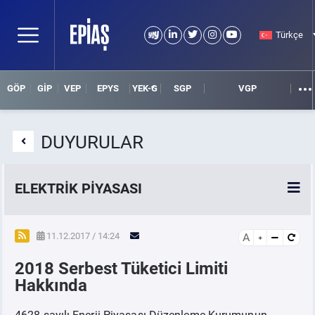
Türkçe
GÖP
GİP
VEP
EPYS
YEK-G
SGP
VGP
DUYURULAR
ELEKTRİK PİYASASI
SPOT ELEKTRİK PİYASALARI
11.12.2017 / 14:24
A
2018 Serbest Tüketici Limiti
ÖRNEK FİNANS BELGELERİ
Hakkında
VADELİ ELEKTRİK PİYASASI
4628 sayılı Enerji Piyasası Düzenleme Kurumunun