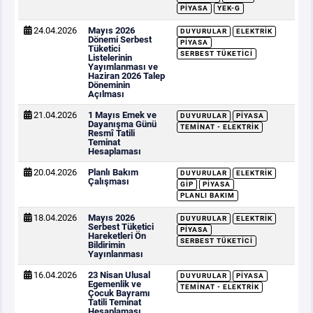
PIYASA
YEK-G
24.04.2026
Mayıs 2026
DUYURULAR
ELEKTRIK
Dönemi Serbest
PIYASA
Tüketici
SERBEST TÜKETICI
Listelerinin
Yayımlanması ve
Haziran 2026 Talep
Döneminin
Açılması
21.04.2026
1 Mayıs Emek ve
DUYURULAR
PIYASA
Dayanışma Günü
TEMINAT - ELEKTRIK
Resmî Tatili
Teminat
Hesaplaması
20.04.2026
Planlı Bakım
DUYURULAR
ELEKTRIK
Çalışması
GİP
PIYASA
PLANLI BAKIM
18.04.2026
Mayıs 2026
DUYURULAR
ELEKTRIK
Serbest Tüketici
PIYASA
Hareketleri Ön
SERBEST TÜKETICI
Bildirimin
Yayınlanması
16.04.2026
23 Nisan Ulusal
DUYURULAR
PIYASA
Egemenlik ve
TEMINAT - ELEKTRIK
Çocuk Bayramı
Tatili Teminat
Hesaplaması