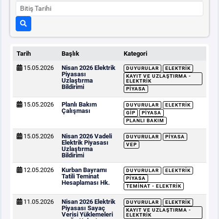
Tarih
Başlık
Kategori
15.05.2026
Nisan 2026 Elektrik
DUYURULAR
ELEKTRIK
Piyasası
KAYIT VE UZLAŞTIRMA -
Uzlaştırma
ELEKTRIK
Bildirimi
PIYASA
15.05.2026
Planlı Bakım
DUYURULAR
ELEKTRIK
Çalışması
GİP
PIYASA
PLANLI BAKIM
15.05.2026
Nisan 2026 Vadeli
DUYURULAR
PIYASA
Elektrik Piyasası
VEP
Uzlaştırma
Bildirimi
12.05.2026
Kurban Bayramı
DUYURULAR
ELEKTRIK
Tatili Teminat
PIYASA
Hesaplaması Hk.
TEMINAT - ELEKTRIK
11.05.2026
Nisan 2026 Elektrik
DUYURULAR
ELEKTRIK
Piyasası Sayaç
KAYIT VE UZLAŞTIRMA -
Verisi Yüklemeleri
ELEKTRIK