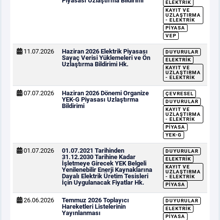
Piyasası Uzlaştırma Bildirimi
ELEKTRIK
KAYIT VE
UZLAŞTIRMA
- ELEKTRIK
PIYASA
VEP
11.07.2026
Haziran 2026 Elektrik Piyasası
DUYURULAR
Sayaç Verisi Yüklemeleri ve Ön
ELEKTRIK
Uzlaştırma Bildirimi Hk.
KAYIT VE
UZLAŞTIRMA
- ELEKTRIK
07.07.2026
Haziran 2026 Dönemi Organize
ÇEVRESEL
YEK-G Piyasası Uzlaştırma
DUYURULAR
Bildirimi
KAYIT VE
UZLAŞTIRMA
- ELEKTRIK
PIYASA
YEK-G
01.07.2026
01.07.2021 Tarihinden
DUYURULAR
31.12.2030 Tarihine Kadar
ELEKTRIK
İşletmeye Girecek YEK Belgeli
KAYIT VE
Yenilenebilir Enerji Kaynaklarına
UZLAŞTIRMA
Dayalı Elektrik Üretim Tesisleri
- ELEKTRIK
İçin Uygulanacak Fiyatlar Hk.
PIYASA
26.06.2026
Temmuz 2026 Toplayıcı
DUYURULAR
Hareketleri Listelerinin
ELEKTRIK
Yayınlanması
PIYASA