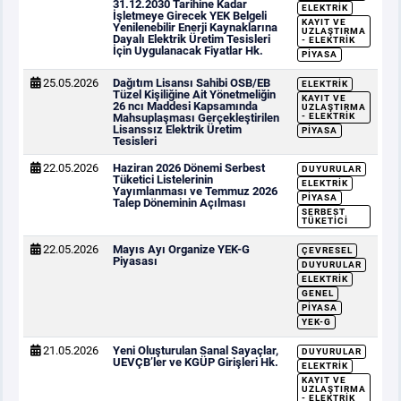
31.12.2030 Tarihine Kadar
ELEKTRIK
İşletmeye Girecek YEK Belgeli
KAYIT VE
Yenilenebilir Enerji Kaynaklarına
UZLAŞTIRMA
Dayalı Elektrik Üretim Tesisleri
- ELEKTRIK
İçin Uygulanacak Fiyatlar Hk.
PIYASA
25.05.2026
Dağıtım Lisansı Sahibi OSB/EB
ELEKTRIK
Tüzel Kişiliğine Ait Yönetmeliğin
KAYIT VE
26 ncı Maddesi Kapsamında
UZLAŞTIRMA
Mahsuplaşması Gerçekleştirilen
- ELEKTRIK
Lisanssız Elektrik Üretim
PIYASA
Tesisleri
22.05.2026
Haziran 2026 Dönemi Serbest
DUYURULAR
Tüketici Listelerinin
ELEKTRIK
Yayımlanması ve Temmuz 2026
PIYASA
Talep Döneminin Açılması
SERBEST
TÜKETICI
22.05.2026
Mayıs Ayı Organize YEK-G
ÇEVRESEL
Piyasası
DUYURULAR
ELEKTRIK
GENEL
PIYASA
YEK-G
21.05.2026
Yeni Oluşturulan Sanal Sayaçlar,
DUYURULAR
UEVÇB’ler ve KGÜP Girişleri Hk.
ELEKTRIK
KAYIT VE
UZLAŞTIRMA
- ELEKTRIK