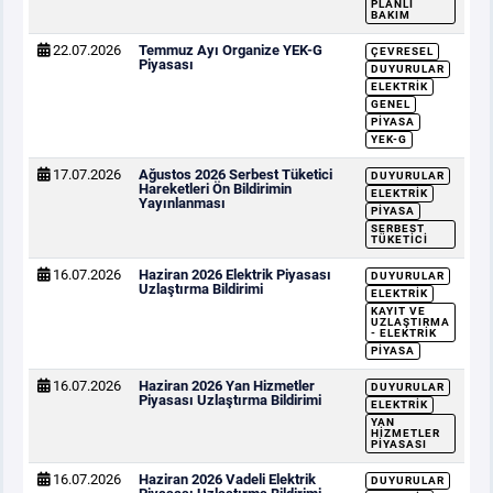
PLANLI
BAKIM
22.07.2026
Temmuz Ayı Organize YEK-G
ÇEVRESEL
Piyasası
DUYURULAR
ELEKTRIK
GENEL
PIYASA
YEK-G
17.07.2026
Ağustos 2026 Serbest Tüketici
DUYURULAR
Hareketleri Ön Bildirimin
ELEKTRIK
Yayınlanması
PIYASA
SERBEST
TÜKETICI
16.07.2026
Haziran 2026 Elektrik Piyasası
DUYURULAR
Uzlaştırma Bildirimi
ELEKTRIK
KAYIT VE
UZLAŞTIRMA
- ELEKTRIK
PIYASA
16.07.2026
Haziran 2026 Yan Hizmetler
DUYURULAR
Piyasası Uzlaştırma Bildirimi
ELEKTRIK
YAN
HIZMETLER
PIYASASI
16.07.2026
Haziran 2026 Vadeli Elektrik
DUYURULAR