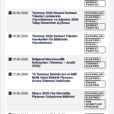
SERBEST
TÜKETICI
26.06.2026
Temmuz 2026 Dönemi Serbest
DUYURULAR
Tüketici Listelerinin
ELEKTRIK
Yayımlanması ve Ağustos 2026
PIYASA
Talep Döneminin Açılması
SERBEST
TÜKETICI
19.06.2026
Temmuz 2026 Serbest Tüketici
DUYURULAR
Hareketleri Ön Bildirimin
ELEKTRIK
Yayınlanması
PIYASA
SERBEST
TÜKETICI
19.06.2026
Bölgesel Mevsimsellik
ELEKTRIK
Katsayıları (Temmuz – Aralık
TEMINAT -
2026)
ELEKTRIK
17.06.2026
15 Temmuz Demokrasi ve Milli
DUYURULAR
Birlik Günü Elektrik Piyasası
ELEKTRIK
Avans Ödemesi Hakkında
FINANS -
ELEKTRIK
16.06.2026
Mayıs 2026 Yan Hizmetler
DUYURULAR
Piyasası Uzlaştırma Bildirimi
ELEKTRIK
YAN
HIZMETLER
PIYASASI