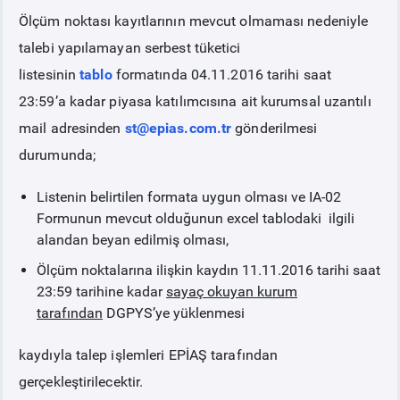
Ölçüm noktası kayıtlarının mevcut olmaması nedeniyle
PİYASA
KAYIT
SÜRECİ
talebi yapılamayan serbest tüketici
listesinin
tablo
formatında
04.11.2016 tarihi saat
SERBEST TÜKETİCİ
23:59’a kadar
piyasa katılımcısına ait kurumsal uzantılı
mail adresinden
st@epias.com.tr
gönderilmesi
MALİ UZLAŞTIRMA
durumunda;
Listenin belirtilen formata uygun olması ve IA-02
TEMİNAT
Formunun mevcut olduğunun excel tablodaki ilgili
alandan beyan edilmiş olması,
BÜLTENLER
Ölçüm noktalarına ilişkin kaydın
11.11.2016 tarihi saat
23:59 tarihine
kadar
sayaç okuyan kurum
DUYURULAR
tarafından
DGPYS’ye yüklenmesi
kaydıyla talep işlemleri EPİAŞ tarafından
BT HİZMET YÖNETİM SİSTEMİ POLİTİKAMIZ
gerçekleştirilecektir.