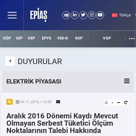
Türkçe
GÖP
GİP
VEP
EPYS
YEK-G
SGP
VGP
DUYURULAR
ELEKTRİK PİYASASI
SPOT ELEKTRİK PİYASALARI
04.11.2016 / 14:59
A
Aralık 2016 Dönemi Kaydı Mevcut
ÖRNEK FİNANS BELGELERİ
Olmayan Serbest Tüketici Ölçüm
Noktalarının Talebi Hakkında
VADELİ ELEKTRİK PİYASASI