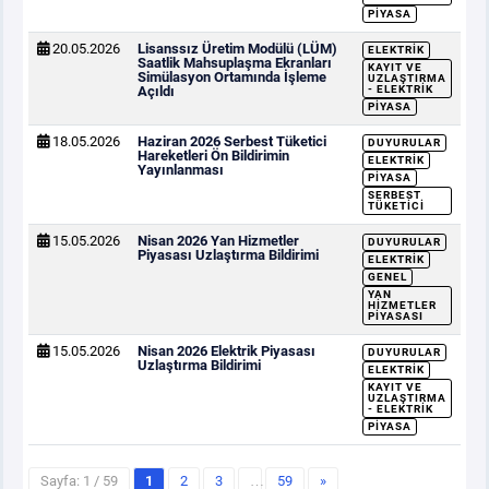
PIYASA
20.05.2026
Lisanssız Üretim Modülü (LÜM)
ELEKTRIK
Saatlik Mahsuplaşma Ekranları
KAYIT VE
Simülasyon Ortamında İşleme
UZLAŞTIRMA
Açıldı
- ELEKTRIK
PIYASA
18.05.2026
Haziran 2026 Serbest Tüketici
DUYURULAR
Hareketleri Ön Bildirimin
ELEKTRIK
Yayınlanması
PIYASA
SERBEST
TÜKETICI
15.05.2026
Nisan 2026 Yan Hizmetler
DUYURULAR
Piyasası Uzlaştırma Bildirimi
ELEKTRIK
GENEL
YAN
HIZMETLER
PIYASASI
15.05.2026
Nisan 2026 Elektrik Piyasası
DUYURULAR
Uzlaştırma Bildirimi
ELEKTRIK
KAYIT VE
UZLAŞTIRMA
- ELEKTRIK
PIYASA
Sayfa: 1 / 59
1
2
3
…
59
»