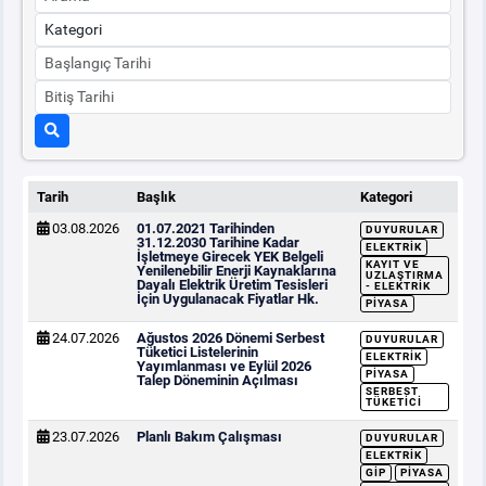
Tarih
Başlık
Kategori
03.08.2026
01.07.2021 Tarihinden
DUYURULAR
31.12.2030 Tarihine Kadar
ELEKTRIK
İşletmeye Girecek YEK Belgeli
KAYIT VE
Yenilenebilir Enerji Kaynaklarına
UZLAŞTIRMA
Dayalı Elektrik Üretim Tesisleri
- ELEKTRIK
İçin Uygulanacak Fiyatlar Hk.
PIYASA
24.07.2026
Ağustos 2026 Dönemi Serbest
DUYURULAR
Tüketici Listelerinin
ELEKTRIK
Yayımlanması ve Eylül 2026
PIYASA
Talep Döneminin Açılması
SERBEST
TÜKETICI
23.07.2026
Planlı Bakım Çalışması
DUYURULAR
ELEKTRIK
GİP
PIYASA