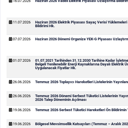
16.07.2026
Haziran 2026 Vadeli Elektrik Piyasası Uzlaştırma Bildirim
11.07.2026
Haziran 2026 Elektrik Piyasası Sayaç Verisi Yüklemeleri
Bildirimi Hk.
07.07.2026
Haziran 2026 Dönemi Organize YEK-G Piyasası Uzlaştırma
01.07.2026
01.07.2021 Tarihinden 31.12.2030 Tarihine Kadar İşletm
Belgeli Yenilenebilir Enerji Kaynaklarına Dayalı Elektrik Ür
Uygulanacak Fiyatlar Hk.
26.06.2026
Temmuz 2026 Toplayıcı Hareketleri Listelerinin Yayınla
26.06.2026
Temmuz 2026 Dönemi Serbest Tüketici Listelerinin Yay
2026 Talep Döneminin Açılması
19.06.2026
Temmuz 2026 Serbest Tüketici Hareketleri Ön Bildirimin
19.06.2026
Bölgesel Mevsimsellik Katsayıları (Temmuz – Aralık 202