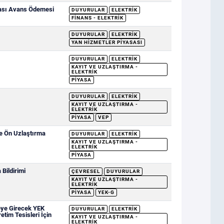
sası Avans Ödemesi
DUYURULAR
ELEKTRIK
FINANS - ELEKTRIK
DUYURULAR
ELEKTRIK
YAN HIZMETLER PIYASASI
DUYURULAR
ELEKTRIK
KAYIT VE UZLAŞTIRMA -
ELEKTRIK
PIYASA
DUYURULAR
ELEKTRIK
KAYIT VE UZLAŞTIRMA -
ELEKTRIK
PIYASA
VEP
ve Ön Uzlaştırma
DUYURULAR
ELEKTRIK
KAYIT VE UZLAŞTIRMA -
ELEKTRIK
PIYASA
Bildirimi
ÇEVRESEL
DUYURULAR
KAYIT VE UZLAŞTIRMA -
ELEKTRIK
PIYASA
YEK-G
eye Girecek YEK
DUYURULAR
ELEKTRIK
etim Tesisleri İçin
KAYIT VE UZLAŞTIRMA -
ELEKTRIK