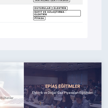
YAN HIZMETLER PIYASASI
DUYURULAR
ELEKTRIK
KAYIT VE UZLAŞTIRMA -
ELEKTRIK
PIYASA
EPİAŞ EĞİTİMLER
Elektrik ve Doğal Gaz Piyasaları Eğitimleri
k Bültenler