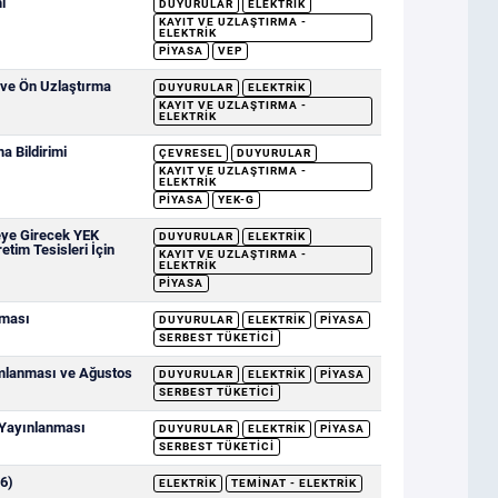
i
DUYURULAR
ELEKTRIK
KAYIT VE UZLAŞTIRMA -
ELEKTRIK
PIYASA
VEP
 ve Ön Uzlaştırma
DUYURULAR
ELEKTRIK
KAYIT VE UZLAŞTIRMA -
ELEKTRIK
 Bildirimi
ÇEVRESEL
DUYURULAR
KAYIT VE UZLAŞTIRMA -
ELEKTRIK
PIYASA
YEK-G
eye Girecek YEK
DUYURULAR
ELEKTRIK
etim Tesisleri İçin
KAYIT VE UZLAŞTIRMA -
ELEKTRIK
PIYASA
nması
DUYURULAR
ELEKTRIK
PIYASA
SERBEST TÜKETICI
ımlanması ve Ağustos
DUYURULAR
ELEKTRIK
PIYASA
SERBEST TÜKETICI
 Yayınlanması
DUYURULAR
ELEKTRIK
PIYASA
SERBEST TÜKETICI
6)
ELEKTRIK
TEMINAT - ELEKTRIK