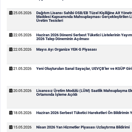
25.05.2026
Dağıtım Lisansı Sahibi OSB/EB Tüzel Kişiliğine Ait Yönetm
Maddesi Kapsamında Mahsuplaşması Gerçekleştirilen Li
Üretim Tesisleri
22.05.2026
Haziran 2026 Dönemi Serbest Tüketici Listelerinin Yay
2026 Talep Döneminin Açılması
22.05.2026
Mayıs Ayı Organize YEK-G Piyasası
21.05.2026
Yeni Oluşturulan Sanal Sayaçlar, UEVÇB’ler ve KGÜP Giri
20.05.2026
Lisanssız Üretim Modülü (LÜM) Saatlik Mahsuplaşma Ek
Ortamında İşleme Açıldı
18.05.2026
Haziran 2026 Serbest Tüketici Hareketleri Ön Bildirimin
15.05.2026
Nisan 2026 Yan Hizmetler Piyasası Uzlaştırma Bildirimi