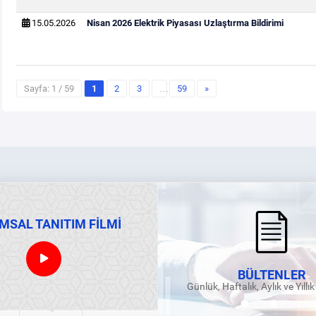
15.05.2026
Nisan 2026 Elektrik Piyasası Uzlaştırma Bildirimi
Sayfa: 1 / 59
1
2
3
…
59
»
MSAL TANITIM FİLMİ
BÜLTENLER
Günlük, Haftalık, Aylık ve Yıllı