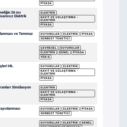
PIYASA
eliğin 26 ncı
ELEKTRIK
sanssız Elektrik
KAYIT VE UZLAŞTIRMA -
ELEKTRIK
PIYASA
ımlanması ve Temmuz
DUYURULAR
ELEKTRIK
PIYASA
SERBEST TÜKETICI
ÇEVRESEL
DUYURULAR
ELEKTRIK
GENEL
PIYASA
YEK-G
şleri Hk.
DUYURULAR
ELEKTRIK
KAYIT VE UZLAŞTIRMA -
ELEKTRIK
PIYASA
ranları Simülasyon
ELEKTRIK
KAYIT VE UZLAŞTIRMA -
ELEKTRIK
PIYASA
 Yayınlanması
DUYURULAR
ELEKTRIK
PIYASA
SERBEST TÜKETICI
DUYURULAR
ELEKTRIK
GENEL