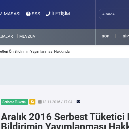
M MASASI
SSS
İLETİŞİM
ASALAR
MEVZUAT
GÖP
GİP
ketleri Ön Bildirimin Yayımlanması Hakkında
18.11.2016 / 17:04
Serbest Tüketici
Aralık 2016 Serbest Tüketici 
Bildirimin Yayımlanması Hak