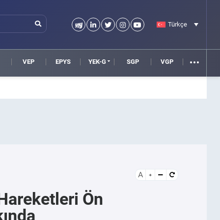
Türkçe
VEP
EPYS
YEK-G
SGP
VGP
A
Hareketleri Ön
kında