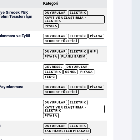
Kategori
eye Girecek YEK
DUYURULAR
ELEKTRIK
etim Tesisleri İçin
KAYIT VE UZLAŞTIRMA -
ELEKTRIK
PIYASA
mlanması ve Eylül
DUYURULAR
ELEKTRIK
PIYASA
SERBEST TÜKETICI
DUYURULAR
ELEKTRIK
GİP
PIYASA
PLANLI BAKIM
ÇEVRESEL
DUYURULAR
ELEKTRIK
GENEL
PIYASA
YEK-G
 Yayınlanması
DUYURULAR
ELEKTRIK
PIYASA
SERBEST TÜKETICI
DUYURULAR
ELEKTRIK
KAYIT VE UZLAŞTIRMA -
ELEKTRIK
PIYASA
i
DUYURULAR
ELEKTRIK
YAN HIZMETLER PIYASASI