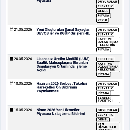
Piyasası
DUYURULAR
ELEKTRIK
GENEL
PIYASA
YEK-G
21.05.2026
Yeni Oluşturulan Sanal Sayaçlar,
DUYURULAR
UEVÇB’ler ve KGÜP Girişleri Hk.
ELEKTRIK
KAYIT VE
UZLAŞTIRMA
- ELEKTRIK
PIYASA
20.05.2026
Lisanssız Üretim Modülü (LÜM)
ELEKTRIK
Saatlik Mahsuplaşma Ekranları
KAYIT VE
Simülasyon Ortamında İşleme
UZLAŞTIRMA
Açıldı
- ELEKTRIK
PIYASA
18.05.2026
Haziran 2026 Serbest Tüketici
DUYURULAR
Hareketleri Ön Bildirimin
ELEKTRIK
Yayınlanması
PIYASA
SERBEST
TÜKETICI
15.05.2026
Nisan 2026 Yan Hizmetler
DUYURULAR
Piyasası Uzlaştırma Bildirimi
ELEKTRIK
GENEL
YAN
HIZMETLER
PIYASASI