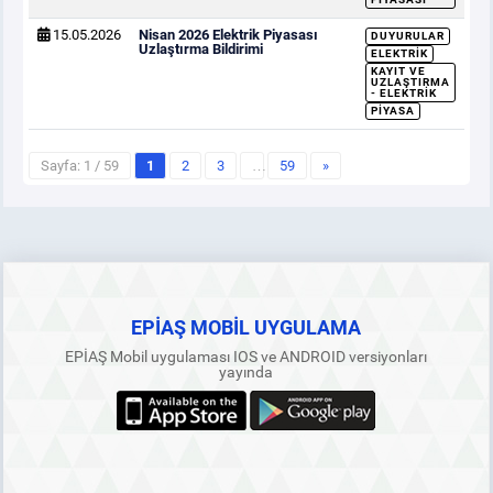
15.05.2026
Nisan 2026 Elektrik Piyasası
DUYURULAR
Uzlaştırma Bildirimi
ELEKTRIK
KAYIT VE
UZLAŞTIRMA
- ELEKTRIK
PIYASA
Sayfa: 1 / 59
1
2
3
…
59
»
EPİAŞ MOBİL UYGULAMA
EPİAŞ Mobil uygulaması IOS ve ANDROID versiyonları
yayında