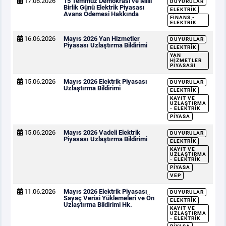
17.06.2026
15 Temmuz Demokrasi ve Milli
DUYURULAR
Birlik Günü Elektrik Piyasası
ELEKTRIK
Avans Ödemesi Hakkında
FINANS -
ELEKTRIK
16.06.2026
Mayıs 2026 Yan Hizmetler
DUYURULAR
Piyasası Uzlaştırma Bildirimi
ELEKTRIK
YAN
HIZMETLER
PIYASASI
15.06.2026
Mayıs 2026 Elektrik Piyasası
DUYURULAR
Uzlaştırma Bildirimi
ELEKTRIK
KAYIT VE
UZLAŞTIRMA
- ELEKTRIK
PIYASA
15.06.2026
Mayıs 2026 Vadeli Elektrik
DUYURULAR
Piyasası Uzlaştırma Bildirimi
ELEKTRIK
KAYIT VE
UZLAŞTIRMA
- ELEKTRIK
PIYASA
VEP
11.06.2026
Mayıs 2026 Elektrik Piyasası
DUYURULAR
Sayaç Verisi Yüklemeleri ve Ön
ELEKTRIK
Uzlaştırma Bildirimi Hk.
KAYIT VE
UZLAŞTIRMA
- ELEKTRIK