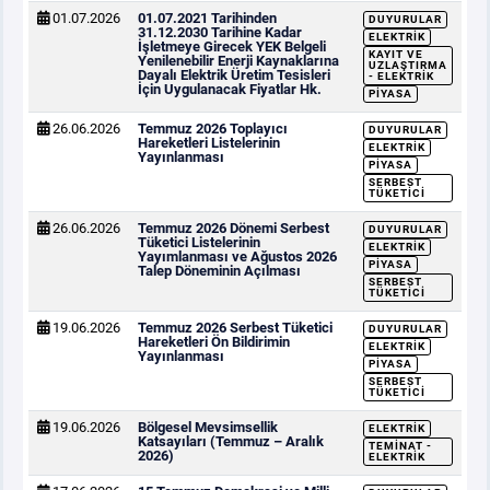
01.07.2026
01.07.2021 Tarihinden
DUYURULAR
31.12.2030 Tarihine Kadar
ELEKTRIK
İşletmeye Girecek YEK Belgeli
KAYIT VE
Yenilenebilir Enerji Kaynaklarına
UZLAŞTIRMA
Dayalı Elektrik Üretim Tesisleri
- ELEKTRIK
İçin Uygulanacak Fiyatlar Hk.
PIYASA
26.06.2026
Temmuz 2026 Toplayıcı
DUYURULAR
Hareketleri Listelerinin
ELEKTRIK
Yayınlanması
PIYASA
SERBEST
TÜKETICI
26.06.2026
Temmuz 2026 Dönemi Serbest
DUYURULAR
Tüketici Listelerinin
ELEKTRIK
Yayımlanması ve Ağustos 2026
PIYASA
Talep Döneminin Açılması
SERBEST
TÜKETICI
19.06.2026
Temmuz 2026 Serbest Tüketici
DUYURULAR
Hareketleri Ön Bildirimin
ELEKTRIK
Yayınlanması
PIYASA
SERBEST
TÜKETICI
19.06.2026
Bölgesel Mevsimsellik
ELEKTRIK
Katsayıları (Temmuz – Aralık
TEMINAT -
2026)
ELEKTRIK