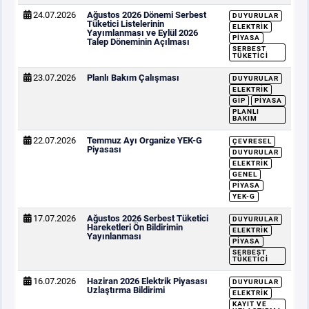
24.07.2026
Ağustos 2026 Dönemi Serbest
DUYURULAR
Tüketici Listelerinin
ELEKTRIK
Yayımlanması ve Eylül 2026
PIYASA
Talep Döneminin Açılması
SERBEST
TÜKETICI
23.07.2026
Planlı Bakım Çalışması
DUYURULAR
ELEKTRIK
GİP
PIYASA
PLANLI
BAKIM
22.07.2026
Temmuz Ayı Organize YEK-G
ÇEVRESEL
Piyasası
DUYURULAR
ELEKTRIK
GENEL
PIYASA
YEK-G
17.07.2026
Ağustos 2026 Serbest Tüketici
DUYURULAR
Hareketleri Ön Bildirimin
ELEKTRIK
Yayınlanması
PIYASA
SERBEST
TÜKETICI
16.07.2026
Haziran 2026 Elektrik Piyasası
DUYURULAR
Uzlaştırma Bildirimi
ELEKTRIK
KAYIT VE