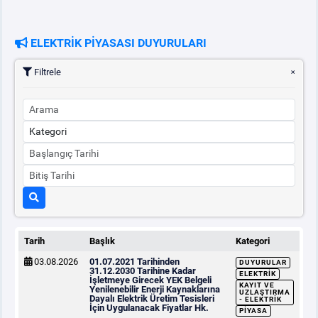
ELEKTRİK PİYASASI DUYURULARI
Filtrele
Tarih
Başlık
Kategori
03.08.2026
01.07.2021 Tarihinden
DUYURULAR
31.12.2030 Tarihine Kadar
ELEKTRIK
İşletmeye Girecek YEK Belgeli
KAYIT VE
Yenilenebilir Enerji Kaynaklarına
UZLAŞTIRMA
Dayalı Elektrik Üretim Tesisleri
- ELEKTRIK
İçin Uygulanacak Fiyatlar Hk.
PIYASA