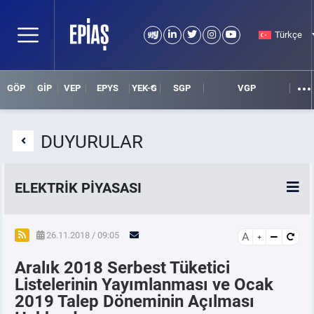
Türkçe
GÖP
GİP
VEP
EPYS
YEK-G
SGP
VGP
DUYURULAR
ELEKTRİK PİYASASI
SPOT ELEKTRİK PİYASALARI
26.11.2018 / 09:05
A
Aralık 2018 Serbest Tüketici
ÖRNEK FİNANS BELGELERİ
Listelerinin Yayımlanması ve Ocak
2019 Talep Döneminin Açılması
VADELİ ELEKTRİK PİYASASI