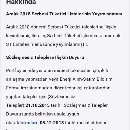
Hakkında
Aralık 2018 Serbest Tüketici Listelerinin Yayımlanması
PİYASA
KAYIT
SÜRECİ
Aralık 2018 dönemi Serbest Tüketici taleplerine ilişkin
SERBEST TÜKETİCİ
kesinleşmiş listeler, Serbest Tüketici İşlemleri alanındaki
ST Listeleri menüsünde yayımlanmıştır.
MALİ UZLAŞTIRMA
Sözleşmesiz Taleplere İlişkin Duyuru
TEMİNAT
Portföylerinde yer alan serbest tüketiciler için, ikili
anlaşma yapmadan veya Enerji Alım-Satım Bildirim
BÜLTENLER
Formu imzalanmadan diğer tedarikçiler tarafından
yapılan talepler için (Sözleşmesiz
DUYURULAR
Talepler)
21.10.2015
tarihli Sözleşmesiz Talepler
Duyurusunda belirtilen usule uygun
BT HİZMET YÖNETİM SİSTEMİ POLİTİKAMIZ
olarak
formları
05.12.2018
tarihi mesai bitimine