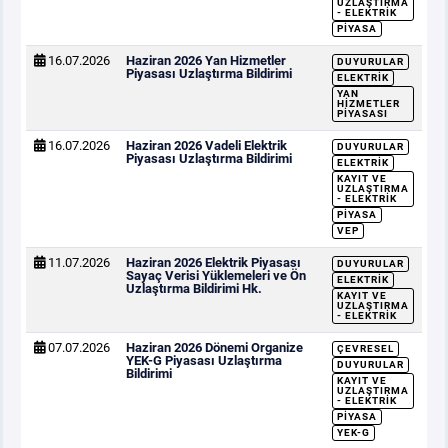
UZLAŞTIRMA
- ELEKTRIK
PIYASA
16.07.2026
Haziran 2026 Yan Hizmetler
DUYURULAR
Piyasası Uzlaştırma Bildirimi
ELEKTRIK
YAN
HIZMETLER
PIYASASI
16.07.2026
Haziran 2026 Vadeli Elektrik
DUYURULAR
Piyasası Uzlaştırma Bildirimi
ELEKTRIK
KAYIT VE
UZLAŞTIRMA
- ELEKTRIK
PIYASA
VEP
11.07.2026
Haziran 2026 Elektrik Piyasası
DUYURULAR
Sayaç Verisi Yüklemeleri ve Ön
ELEKTRIK
Uzlaştırma Bildirimi Hk.
KAYIT VE
UZLAŞTIRMA
- ELEKTRIK
07.07.2026
Haziran 2026 Dönemi Organize
ÇEVRESEL
YEK-G Piyasası Uzlaştırma
DUYURULAR
Bildirimi
KAYIT VE
UZLAŞTIRMA
- ELEKTRIK
PIYASA
YEK-G