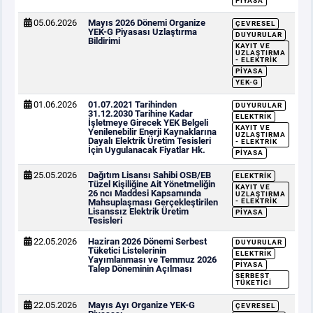
PIYASA
05.06.2026
Mayıs 2026 Dönemi Organize
ÇEVRESEL
YEK-G Piyasası Uzlaştırma
DUYURULAR
Bildirimi
KAYIT VE
UZLAŞTIRMA
- ELEKTRIK
PIYASA
YEK-G
01.06.2026
01.07.2021 Tarihinden
DUYURULAR
31.12.2030 Tarihine Kadar
ELEKTRIK
İşletmeye Girecek YEK Belgeli
KAYIT VE
Yenilenebilir Enerji Kaynaklarına
UZLAŞTIRMA
Dayalı Elektrik Üretim Tesisleri
- ELEKTRIK
İçin Uygulanacak Fiyatlar Hk.
PIYASA
25.05.2026
Dağıtım Lisansı Sahibi OSB/EB
ELEKTRIK
Tüzel Kişiliğine Ait Yönetmeliğin
KAYIT VE
26 ncı Maddesi Kapsamında
UZLAŞTIRMA
Mahsuplaşması Gerçekleştirilen
- ELEKTRIK
Lisanssız Elektrik Üretim
PIYASA
Tesisleri
22.05.2026
Haziran 2026 Dönemi Serbest
DUYURULAR
Tüketici Listelerinin
ELEKTRIK
Yayımlanması ve Temmuz 2026
PIYASA
Talep Döneminin Açılması
SERBEST
TÜKETICI
22.05.2026
Mayıs Ayı Organize YEK-G
ÇEVRESEL