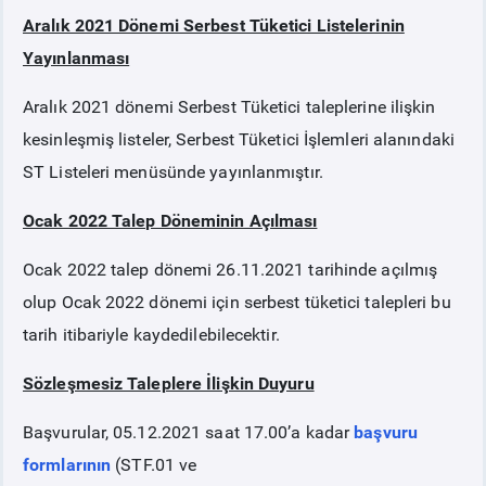
Aralık 2021 Dönemi Serbest Tüketici Listelerinin
PİYASA
KAYIT
SÜRECİ
Yayınlanması
Aralık 2021 dönemi Serbest Tüketici taleplerine ilişkin
SERBEST TÜKETİCİ
kesinleşmiş listeler, Serbest Tüketici İşlemleri alanındaki
ST Listeleri menüsünde yayınlanmıştır.
MALİ UZLAŞTIRMA
Ocak 2022 Talep Döneminin Açılması
TEMİNAT
Ocak 2022 talep dönemi 26.11.2021 tarihinde açılmış
olup Ocak 2022 dönemi için serbest tüketici talepleri bu
BÜLTENLER
tarih itibariyle kaydedilebilecektir.
DUYURULAR
Sözleşmesiz Taleplere İlişkin Duyuru
Başvurular, 05.12.2021 saat 17.00’a kadar
başvuru
BT HİZMET YÖNETİM SİSTEMİ POLİTİKAMIZ
formlarının
(STF.01 ve