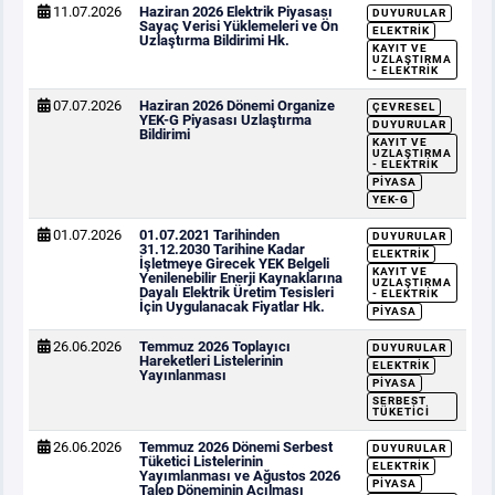
11.07.2026
Haziran 2026 Elektrik Piyasası
DUYURULAR
Sayaç Verisi Yüklemeleri ve Ön
ELEKTRIK
Uzlaştırma Bildirimi Hk.
KAYIT VE
UZLAŞTIRMA
- ELEKTRIK
07.07.2026
Haziran 2026 Dönemi Organize
ÇEVRESEL
YEK-G Piyasası Uzlaştırma
DUYURULAR
Bildirimi
KAYIT VE
UZLAŞTIRMA
- ELEKTRIK
PIYASA
YEK-G
01.07.2026
01.07.2021 Tarihinden
DUYURULAR
31.12.2030 Tarihine Kadar
ELEKTRIK
İşletmeye Girecek YEK Belgeli
KAYIT VE
Yenilenebilir Enerji Kaynaklarına
UZLAŞTIRMA
Dayalı Elektrik Üretim Tesisleri
- ELEKTRIK
İçin Uygulanacak Fiyatlar Hk.
PIYASA
26.06.2026
Temmuz 2026 Toplayıcı
DUYURULAR
Hareketleri Listelerinin
ELEKTRIK
Yayınlanması
PIYASA
SERBEST
TÜKETICI
26.06.2026
Temmuz 2026 Dönemi Serbest
DUYURULAR
Tüketici Listelerinin
ELEKTRIK
Yayımlanması ve Ağustos 2026
PIYASA
Talep Döneminin Açılması