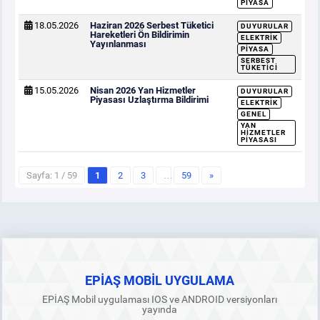
PIYASA
18.05.2026
Haziran 2026 Serbest Tüketici
DUYURULAR
Hareketleri Ön Bildirimin
ELEKTRIK
Yayınlanması
PIYASA
SERBEST
TÜKETICI
15.05.2026
Nisan 2026 Yan Hizmetler
DUYURULAR
Piyasası Uzlaştırma Bildirimi
ELEKTRIK
GENEL
YAN
HIZMETLER
PIYASASI
Sayfa: 1 / 59
1
2
3
…
59
»
EPİAŞ MOBİL UYGULAMA
EPİAŞ Mobil uygulaması IOS ve ANDROID versiyonları
yayında