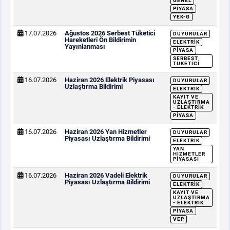
GENEL
PIYASA
YEK-G
17.07.2026
Ağustos 2026 Serbest Tüketici
DUYURULAR
Hareketleri Ön Bildirimin
ELEKTRIK
Yayınlanması
PIYASA
SERBEST
TÜKETICI
16.07.2026
Haziran 2026 Elektrik Piyasası
DUYURULAR
Uzlaştırma Bildirimi
ELEKTRIK
KAYIT VE
UZLAŞTIRMA
- ELEKTRIK
PIYASA
16.07.2026
Haziran 2026 Yan Hizmetler
DUYURULAR
Piyasası Uzlaştırma Bildirimi
ELEKTRIK
YAN
HIZMETLER
PIYASASI
16.07.2026
Haziran 2026 Vadeli Elektrik
DUYURULAR
Piyasası Uzlaştırma Bildirimi
ELEKTRIK
KAYIT VE
UZLAŞTIRMA
- ELEKTRIK
PIYASA
VEP