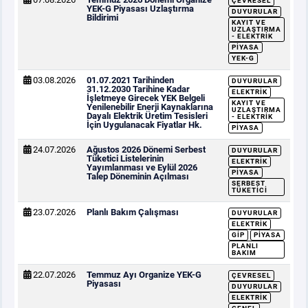
ÇEVRESEL
YEK-G Piyasası Uzlaştırma
DUYURULAR
Bildirimi
KAYIT VE
UZLAŞTIRMA
- ELEKTRIK
PIYASA
YEK-G
03.08.2026
01.07.2021 Tarihinden
DUYURULAR
31.12.2030 Tarihine Kadar
ELEKTRIK
İşletmeye Girecek YEK Belgeli
KAYIT VE
Yenilenebilir Enerji Kaynaklarına
UZLAŞTIRMA
Dayalı Elektrik Üretim Tesisleri
- ELEKTRIK
İçin Uygulanacak Fiyatlar Hk.
PIYASA
24.07.2026
Ağustos 2026 Dönemi Serbest
DUYURULAR
Tüketici Listelerinin
ELEKTRIK
Yayımlanması ve Eylül 2026
PIYASA
Talep Döneminin Açılması
SERBEST
TÜKETICI
23.07.2026
Planlı Bakım Çalışması
DUYURULAR
ELEKTRIK
GİP
PIYASA
PLANLI
BAKIM
22.07.2026
Temmuz Ayı Organize YEK-G
ÇEVRESEL
Piyasası
DUYURULAR
ELEKTRIK