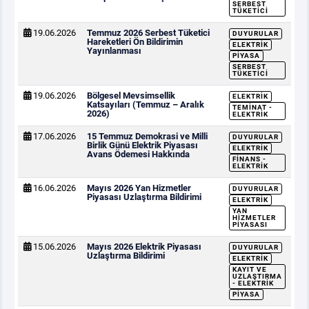
SERBEST
TÜKETICI
19.06.2026
Temmuz 2026 Serbest Tüketici
DUYURULAR
Hareketleri Ön Bildirimin
ELEKTRIK
Yayınlanması
PIYASA
SERBEST
TÜKETICI
19.06.2026
Bölgesel Mevsimsellik
ELEKTRIK
Katsayıları (Temmuz – Aralık
TEMINAT -
2026)
ELEKTRIK
17.06.2026
15 Temmuz Demokrasi ve Milli
DUYURULAR
Birlik Günü Elektrik Piyasası
ELEKTRIK
Avans Ödemesi Hakkında
FINANS -
ELEKTRIK
16.06.2026
Mayıs 2026 Yan Hizmetler
DUYURULAR
Piyasası Uzlaştırma Bildirimi
ELEKTRIK
YAN
HIZMETLER
PIYASASI
15.06.2026
Mayıs 2026 Elektrik Piyasası
DUYURULAR
Uzlaştırma Bildirimi
ELEKTRIK
KAYIT VE
UZLAŞTIRMA
- ELEKTRIK
PIYASA