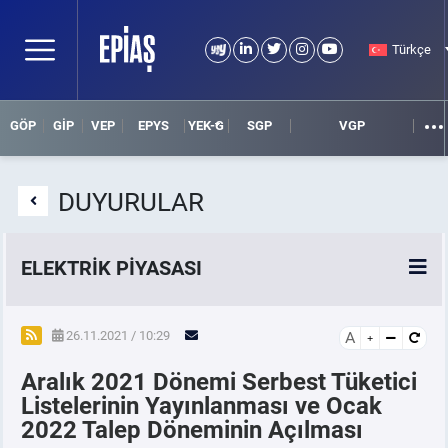
Türkçe
GÖP
GİP
VEP
EPYS
YEK-G
SGP
VGP
DUYURULAR
ELEKTRİK PİYASASI
SPOT ELEKTRİK PİYASALARI
26.11.2021 / 10:29
A
Aralık 2021 Dönemi Serbest Tüketici
ÖRNEK FİNANS BELGELERİ
Listelerinin Yayınlanması ve Ocak
2022 Talep Döneminin Açılması
VADELİ ELEKTRİK PİYASASI