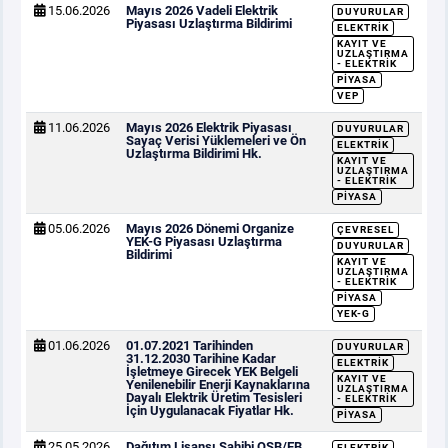
15.06.2026
Mayıs 2026 Vadeli Elektrik
DUYURULAR
Piyasası Uzlaştırma Bildirimi
ELEKTRIK
KAYIT VE
UZLAŞTIRMA
- ELEKTRIK
PIYASA
VEP
11.06.2026
Mayıs 2026 Elektrik Piyasası
DUYURULAR
Sayaç Verisi Yüklemeleri ve Ön
ELEKTRIK
Uzlaştırma Bildirimi Hk.
KAYIT VE
UZLAŞTIRMA
- ELEKTRIK
PIYASA
05.06.2026
Mayıs 2026 Dönemi Organize
ÇEVRESEL
YEK-G Piyasası Uzlaştırma
DUYURULAR
Bildirimi
KAYIT VE
UZLAŞTIRMA
- ELEKTRIK
PIYASA
YEK-G
01.06.2026
01.07.2021 Tarihinden
DUYURULAR
31.12.2030 Tarihine Kadar
ELEKTRIK
İşletmeye Girecek YEK Belgeli
KAYIT VE
Yenilenebilir Enerji Kaynaklarına
UZLAŞTIRMA
Dayalı Elektrik Üretim Tesisleri
- ELEKTRIK
İçin Uygulanacak Fiyatlar Hk.
PIYASA
25.05.2026
Dağıtım Lisansı Sahibi OSB/EB
ELEKTRIK