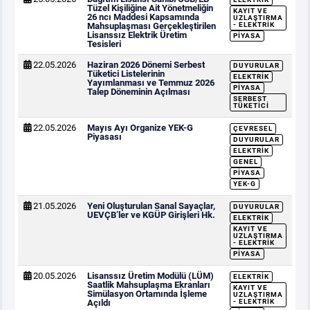
Tüzel Kişiliğine Ait Yönetmeliğin
KAYIT VE
26 ncı Maddesi Kapsamında
UZLAŞTIRMA
Mahsuplaşması Gerçekleştirilen
- ELEKTRIK
Lisanssız Elektrik Üretim
PIYASA
Tesisleri
22.05.2026
Haziran 2026 Dönemi Serbest
DUYURULAR
Tüketici Listelerinin
ELEKTRIK
Yayımlanması ve Temmuz 2026
PIYASA
Talep Döneminin Açılması
SERBEST
TÜKETICI
22.05.2026
Mayıs Ayı Organize YEK-G
ÇEVRESEL
Piyasası
DUYURULAR
ELEKTRIK
GENEL
PIYASA
YEK-G
21.05.2026
Yeni Oluşturulan Sanal Sayaçlar,
DUYURULAR
UEVÇB’ler ve KGÜP Girişleri Hk.
ELEKTRIK
KAYIT VE
UZLAŞTIRMA
- ELEKTRIK
PIYASA
20.05.2026
Lisanssız Üretim Modülü (LÜM)
ELEKTRIK
Saatlik Mahsuplaşma Ekranları
KAYIT VE
Simülasyon Ortamında İşleme
UZLAŞTIRMA
Açıldı
- ELEKTRIK